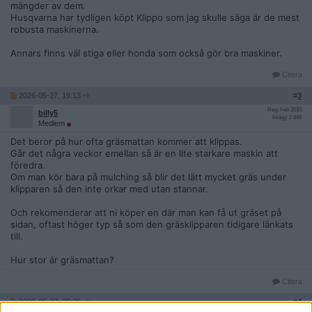
mängder av dem.
Husqvarna har tydligen köpt Klippo som jag skulle säga är de mest
robusta maskinerna.
Annars finns väl stiga eller honda som också gör bra maskiner.
Citera
2026-05-27, 19:13
#
3
Reg: Feb 2010
billy5
Inlägg: 2 849
Medlem
Det beror på hur ofta gräsmattan kommer att klippas.
Går det några veckor emellan så är en lite starkare maskin att
föredra.
Om man kör bara på mulching så blir det lätt mycket gräs under
klipparen så den inte orkar med utan stannar.
Och rekomenderar att ni köper en där man kan få ut gräset på
sidan, oftast höger typ så som den gräsklipparen tidigare länkats
till.
Hur stor är gräsmattan?
Citera
2026-05-27, 20:26
#
4