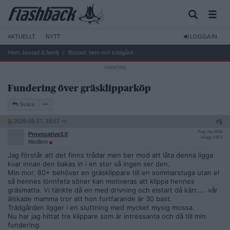
AKTUELLT
NYTT
LOGGA IN
Hem, bostad & familj
Bostad, hem och trädgård
Fundering över gräsklipparköp
Svara
2026-05-27, 18:57
#
1
Reg: Jun 2018
Provocative3.0
Inlägg: 9 873
Medlem
Jag förstår att det finns trådar men ber mod att låta denna ligga
kvar innan den bakas in i en stor så ingen ser den.
Min mor, 80+ behöver en gräsklippare till en sommarstuga utan el
så hennes lönnfeta söner kan motiveras att klippa hennes
gräsmatta. Vi tänkte då en med drivning och elstart då kärr….. vår
älskade mamma tror att hon fortfarande är 30 bast.
Trädgården ligger i en sluttning med mycket mysig mossa.
Nu har jag hittat tre klippare som är intressanta och då till min
fundering.