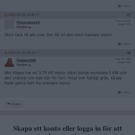
Citera
2026-05-28, 10:40
#
7
Reg: Jun 2018
Provocative3.0
Inlägg: 9 873
Medlem
Stort tack till alla svar. Det får bli den med starkare motor.
Citera
2026-05-30, 08:33
#
8
Reg: Mar 2010
Paddan1000
Inlägg: 2 932
Medlem
Min Klippo har en 3,75 HP motor vilket borde motsvara 5 KW och
den stannar om man kör för fort i högt och fuktigt gräs, så jag
hade gärna haft lite starkare motor.
Citera
Svara
Skapa ett konto eller logga in för att