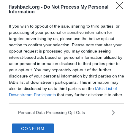
Reg: Feb 2022
bo-jerry
Inlägg: 1 145
flashback.org -
Do Not Process My Personal
Medlem
Information
Klipparens bredd är avgörande för hur stor motor du behöver. Tror
dock inte det finns någon som är så klen att den inte orkar. Jag
säljer själv ett märke med fördelaktig finess för äldre. Den har ett
If you wish to opt-out of the sale, sharing to third parties, or
system som gör att driften anpassar sig efter hur fort man går.
processing of your personal or sensitive information for
Det gör att äldre inte måste springa ikapp sin klippare. Systemet
targeted advertising by us, please use the below opt-out
heter automatic drive om du vill googla.
section to confirm your selection. Please note that after your
Citera
opt-out request is processed you may continue seeing
interest-based ads based on personal information utilized by
2026-05-27, 20:49
#
5
us or personal information disclosed to third parties prior to
Reg: Apr 2026
Cutthethroat
Inlägg: 846
your opt-out. You may separately opt-out of the further
Medlem
disclosure of your personal information by third parties on the
Ja, som redan sagts, om ni ska ha klipparen vid sommarstugan
IAB’s list of downstream participants. This information may
som kanske klipps lite sällan, gräset blir högre och kräver lite mer
motorstyrka än svagaste motorn.
also be disclosed by us to third parties on the
IAB’s List of
Downstream Participants
that may further disclose it to other
Men som också redan sagts, att om klipparen är den smalaste
third parties.
modellen kanske den klarar sig ändå med en mindre motor.
Detta i och med att det blir mindre gräs samlat under kåpan för
Personal Data Processing Opt Outs
kniven att slå av.
Däremot, väldigt viktigt, äldre har väldigt ofta svårt att hinna
med att gå efter självgående klippare.
CONFIRM