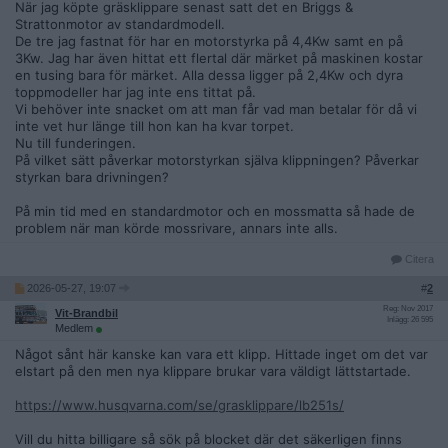
När jag köpte gräsklippare senast satt det en Briggs &
Strattonmotor av standardmodell.
De tre jag fastnat för har en motorstyrka på 4,4Kw samt en på
3Kw. Jag har även hittat ett flertal där märket på maskinen kostar
en tusing bara för märket. Alla dessa ligger på 2,4Kw och dyra
toppmodeller har jag inte ens tittat på.
Vi behöver inte snacket om att man får vad man betalar för då vi
inte vet hur länge till hon kan ha kvar torpet.
Nu till funderingen.
På vilket sätt påverkar motorstyrkan själva klippningen? Påverkar
styrkan bara drivningen?
På min tid med en standardmotor och en mossmatta så hade de
problem när man körde mossrivare, annars inte alls.
Citera
2026-05-27, 19:07
#
2
Reg: Nov 2017
Vit-Brandbil
Inlägg: 26 595
Medlem
Något sånt här kanske kan vara ett klipp. Hittade inget om det var
elstart på den men nya klippare brukar vara väldigt lättstartade.
https://www.husqvarna.com/se/grasklippare/lb251s/
Vill du hitta billigare så sök på blocket där det säkerligen finns