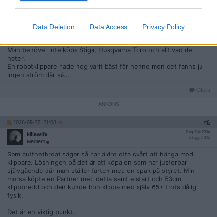
Speciellt svårt blir det i startögonblicket då " kopplingen" släpps
och maskinen kör iväg.
Data Deletion
Data Access
Privacy Policy
Finns billigare självgående klippare på typ Bauhaus och liknande
affärer.
Man behöver inte köpa Stiga, Husqvarna Toro och allt vad de
heter.
En robotklippare hade nog varit bäst för henne men det fanns ju
ingen ström där så...
Citera
2026-05-27, 21:08
#
6
Reg: Feb 2004
killawife
Inlägg: 7 345
Medlem
Som cutthethroat säger så har äldre ofta svårt att hänga med
klippare. Lösningen på det är att köpa en som har justerbar
självgående där man ställer farten med en spak på styret. Min
morsa köpte en Partner med detta samt elstart och 53cm
klippbredd och den kunde hon klippa med själv 65+ trots dålig
fysik.
Det är en viktig punkt.