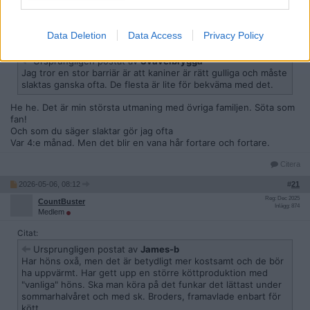
Reg: Mar 2026
James-b
Inlägg: 62
Medlem
Data Deletion
Data Access
Privacy Policy
Citat:
Ursprungligen postat av
Svavelbrygga
Jag tror en stor barriär är att kaniner är rätt gulliga och måste
slaktas ganska ofta. De flesta är lite för bekväma med det.
He he. Det är min största utmaning med övriga familjen. Söta som
fan!
Och som du säger slaktar gör jag ofta
Var 4:e månad. Men det blir en vana hår fortare och fortare.
Citera
2026-05-06, 08:12
#
21
Reg: Dec 2025
CountBuster
Inlägg: 874
Medlem
Citat:
Ursprungligen postat av
James-b
Har höns oxå, men det är betydligt mer kostsamt och de bör
ha uppvärmt. Har gett upp en större köttproduktion med
"vanliga" höns. Ska man köra på det funkar det lättast under
sommarhalvåret och med sk. Broders, framavlade enbart för
kött.