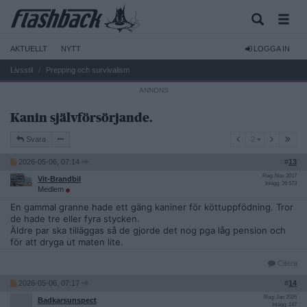
AKTUELLT
NYTT
LOGGA IN
Livsstil
Prepping och survivalism
Kanin självförsörjande.
2
Svara
2
2026-05-06, 07:14
#
13
Reg: Nov 2017
Vit-Brandbil
Inlägg: 26 573
Medlem
En gammal granne hade ett gäng kaniner för köttuppfödning. Tror
de hade tre eller fyra stycken.
Äldre par ska tilläggas så de gjorde det nog pga låg pension och
för att dryga ut maten lite.
Citera
2026-05-06, 07:17
#
14
Reg: Jan 2026
Badkarsunspect
Inlägg: 147