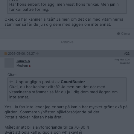
Har höns enbart för ägg, men visst höns funkar. Men janin
funkar bättre för mig.
Okej, du har kaniner alltså? Ja men om det där med vitaminerna
stämmer så får du ju i dig dem med äggen om inte annat.
Citera
2026-05-06, 08:27
#
22
Reg: Mar 2026
James-b
Inlägg: 62
Medlem
Citat:
Ursprungligen postat av
CountBuster
Okej, du har kaniner alltså? Ja men om det där med
vitaminerna stämmer så får du ju i dig dem med äggen om
inte annat.
Yes. Ja fan inte lever jag enbart på kanin har mycket grönt oxå på
gården. Sommaren /hösten självförsörjande på det.
Potatis räcker nästan hela året.
Målet är att bli självförsörjande till ca 70-80 %
Svårt att odla kaffe, godis och whiskey!😃