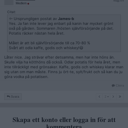
Inlägg: 874
Medlem
Citat:
Ursprungligen postat av
James-b
Yes. Ja fan inte lever jag enbart på kanin har mycket grönt
oxå på gården. Sommaren /hösten självförsörjande på det.
Potatis räcker nästan hela året.
Målet är att bli självförsörjande till ca 70-80 %
Svårt att odla kaffe, godis och whiskey!😃
Låter nice. Jag strävar efter detsamma, men har inte höns än.
Skulle vilja ha kötthöns då också. Odlar potatis för hela året, men
inte tillräckligt med grönsaker. Kaffe, godis och whiskey klarar man
sig utan om man måste. Finns ju ört-te, sylt/frukt och så kan du ju
göra vodka på potatisen.
Citera
2
Svara
2
Skapa ett konto eller logga in för att
kommentera