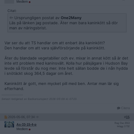
Medlem
Citat:
Ursprungligen postat av
One2Many
Läs på länken jag postade. Äter man bara kaninkött så dör
man av näringsbrist.
Var ser du att TS handlar om att enbart äta kaninkött?
Den handlar om att vara självförsörjande på kaninkött.
Äter du blandade vegetabilier och ev. mixar in annat kött så är det
inte ett problem med kaninsvält. Kolla hur pälsjägare i Hudson Bay
levde så förstår du nog mer. Inte helt sällan bodde de i nån hydda
i snötäckt skog 364,5 dagar om året.
Kaninkött är gott, men mycket pill med ben. Antar man lär sig
efterhand.
__________________
Senast redigerad av Badkarsunspect 2026-05-06 kl. 07:23.
Citera
2026-05-06, 07:34
#
15
Reg: Dec 2013
As-33-15-4-p
Inlägg: 3 732
Medlem