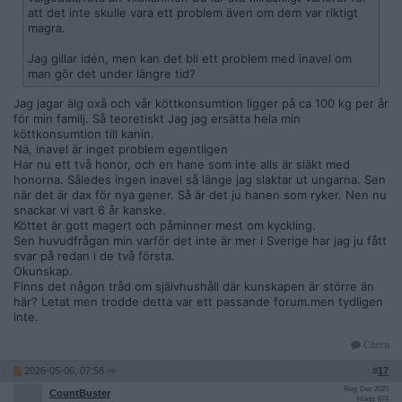
att det inte skulle vara ett problem även om dem var riktigt
magra.
Jag gillar idén, men kan det bli ett problem med inavel om
man gör det under längre tid?
Jag jagar älg oxå och vår köttkonsumtion ligger på ca 100 kg per år
för min familj. Så teoretiskt Jag jag ersätta hela min
köttkonsumtion till kanin.
Nä, inavel är inget problem egentligen
Har nu ett två honor, och en hane som inte alls är släkt med
honorna. Således ingen inavel så länge jag slaktar ut ungarna. Sen
när det är dax för nya gener. Så är det ju hanen som ryker. Nen nu
snackar vi vart 6 år kanske.
Köttet är gott magert och påminner mest om kyckling.
Sen huvudfrågan min varför det inte är mer i Sverige har jag ju fått
svar på redan i de två första.
Okunskap.
Finns det någon tråd om självhushåll där kunskapen är större än
här? Letat men trodde detta var ett passande forum.men tydligen
inte.
Citera
2026-05-06, 07:58
#
17
Reg: Dec 2025
CountBuster
Inlägg: 874