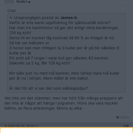
Medlem
Citat:
Ursprungligen postat av
James-b
Varför är inte kanin uppfödning för självhushåll större?
Har man tre kaninhonor så ger det enligt mina beräkningar.
126 kg kött!
Detta till en mycket låg kostnad då 90 % av intaget är hö.
Så här ser kalkylen ut
3 honor kan man rimligen ta 3 kullar per år på blir således 9
kullar per år.
Ett snitt på 7 ungar i varje kull ger således 63 kaniner.
Slaktvikt ca 2 kg. Blir 126 kg kött!
Kör själv just nu med två kaniner, men tänker bara två kullar
per år nu i början. Mem målet är min kalkyl.
Är det för att vi ser det som sällskapsdjur?
Vet inte om det stämmer, men har hört från många preppers att
det inte är något att hänga i julgranen. Höns ska vara mycket
bättre, av flera anledningar. Minns ej vilka.
Citera
2026-05-06, 08:04
#
18
Reg: Mar 2022