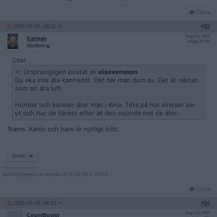
Citera
2026-05-06, 08:31
#
23
Reg: Mar 2009
Karman
Inlägg: 25 956
Medlem
Citat:
Ursprungligen postat av
olasvensson
Du ska inte äta kaninkött. Det blir man dum av. Det är nästan
som att äta luft.
Hundar och kaniner äter man i Kina. Titta på hur kineser ser
ut och hur de tänker efter all den osunda mat de äter.
Trams. Kanin och hare är nyttigt kött.
Spoiler
__________________
Senast redigerad av Karman 2026-05-06 kl. 08:35.
Citera
2026-05-06, 08:33
#
24
Reg: Dec 2025
CountBuster