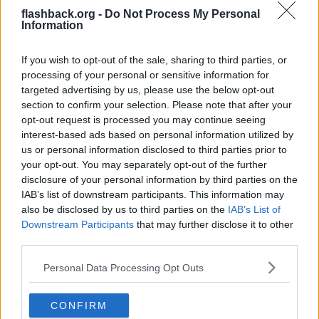
Svavelbrygga
Inlägg: 2 212
Medlem
flashback.org -
Do Not Process My Personal
Information
Jag tror en stor barriär är att kaniner är rätt gulliga och måste
slaktas ganska ofta. De flesta är lite för bekväma med det.
If you wish to opt-out of the sale, sharing to third parties, or
Citera
processing of your personal or sensitive information for
2026-05-06, 08:08
#
19
targeted advertising by us, please use the below opt-out
Reg: Mar 2026
James-b
section to confirm your selection. Please note that after your
Inlägg: 62
Medlem
opt-out request is processed you may continue seeing
interest-based ads based on personal information utilized by
Citat:
us or personal information disclosed to third parties prior to
Ursprungligen postat av
CountBuster
Vet inte om det stämmer, men har hört från många preppers
your opt-out. You may separately opt-out of the further
att det inte är något att hänga i julgranen. Höns ska vara
disclosure of your personal information by third parties on the
mycket bättre, av flera anledningar. Minns ej vilka.
IAB’s list of downstream participants. This information may
also be disclosed by us to third parties on the
IAB’s List of
Har höns oxå, men det är betydligt mer kostsamt och de bör ha
uppvärmt. Har gett upp en större köttproduktion med "vanliga"
Downstream Participants
that may further disclose it to other
höns. Ska man köra på det funkar det lättast under
third parties.
sommarhalvåret och med sk. Broders, framavlade enbart för kött.
Har höns enbart för ägg, men visst höns funkar. Men janin funkar
Personal Data Processing Opt Outs
bättre för mig.
Citera
CONFIRM
2026-05-06, 08:10
#
20