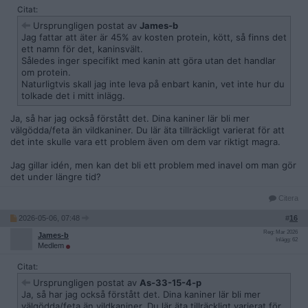
Citat:
Ursprungligen postat av
James-b
Jag fattar att äter är 45% av kosten protein, kött, så finns det
ett namn för det, kaninsvält.
Således inger specifikt med kanin att göra utan det handlar
om protein.
Naturligtvis skall jag inte leva på enbart kanin, vet inte hur du
tolkade det i mitt inlägg.
Ja, så har jag också förstått det. Dina kaniner lär bli mer
välgödda/feta än vildkaniner. Du lär äta tillräckligt varierat för att
det inte skulle vara ett problem även om dem var riktigt magra.
Jag gillar idén, men kan det bli ett problem med inavel om man gör
det under längre tid?
Citera
2026-05-06, 07:48
#
16
Reg: Mar 2026
James-b
Inlägg: 62
Medlem
Citat:
Ursprungligen postat av
As-33-15-4-p
Ja, så har jag också förstått det. Dina kaniner lär bli mer
välgödda/feta än vildkaniner. Du lär äta tillräckligt varierat för