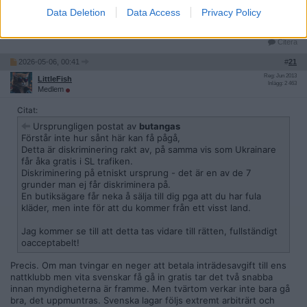
ålder.
Data Deletion
Data Access
Privacy Policy
Citera
2026-05-06, 00:41
#
21
Reg: Jun 2013
LittleFish
Inlägg: 2 463
Medlem
Citat:
Ursprungligen postat av
butangas
Förstår inte hur sånt här kan få pågå,
Detta är diskriminering rakt av, på samma vis som Ukrainare
får åka gratis i SL trafiken.
Diskriminering på etniskt ursprung - det är en av de 7
grunder man ej får diskriminera på.
En butiksägare får neka å sälja till dig pga att du har fula
kläder, men inte för att du kommer från ett visst land.
Jag kommer se till att detta tas vidare till rätten, fullständigt
oacceptabelt!
Precis. Om man tvingar en neger att betala inträdesavgift till ens
nattklubb men vita svenskar få gå in gratis tar det två snabba
innan myndigheterna är framme. Men tvärtom verkar inte bara gå
bra, det uppmuntras. Svenska lagar följs extremt arbiträrt och