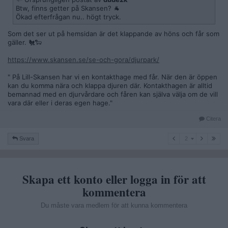
Btw, finns getter på Skansen? 🐐
Ökad efterfrågan nu.. högt tryck.
Som det ser ut på hemsidan är det klappande av höns och får som
gäller. 🐔🐑
https://www.skansen.se/se-och-gora/djurpark/
" På Lill-Skansen har vi en kontakthage med får. När den är öppen
kan du komma nära och klappa djuren där. Kontakthagen är alltid
bemannad med en djurvårdare och fåren kan själva välja om de vill
vara där eller i deras egen hage."
Citera
2
Svara
2
Skapa ett konto eller logga in för att
kommentera
Du måste vara medlem för att kunna kommentera