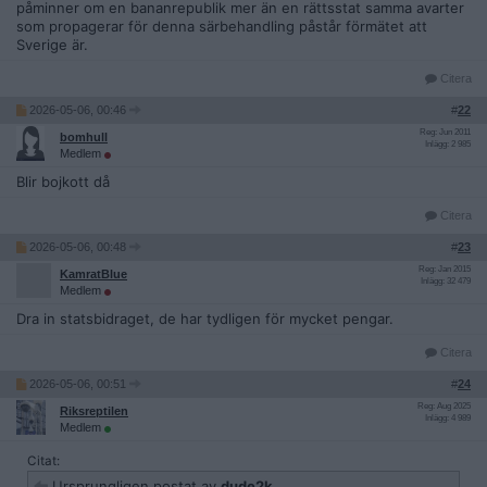
påminner om en bananrepublik mer än en rättsstat samma avarter
som propagerar för denna särbehandling påstår förmätet att
Sverige är.
Citera
2026-05-06, 00:46
#
22
Reg: Jun 2011
bomhull
Inlägg: 2 985
Medlem
Blir bojkott då
Citera
2026-05-06, 00:48
#
23
Reg: Jan 2015
KamratBlue
Inlägg: 32 479
Medlem
Dra in statsbidraget, de har tydligen för mycket pengar.
Citera
2026-05-06, 00:51
#
24
Reg: Aug 2025
Riksreptilen
Inlägg: 4 989
Medlem
Citat:
Ursprungligen postat av
dude2k