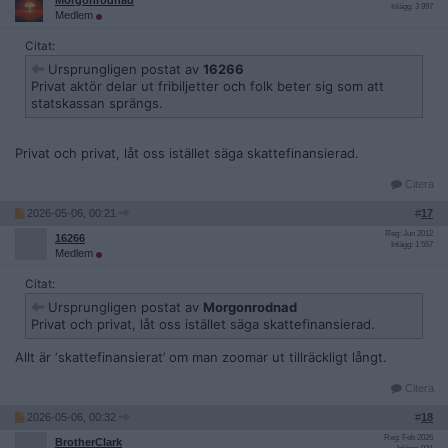
Morgonrodnad
Inlägg: 3 997
Medlem
Citat:
Ursprungligen postat av
16266
Privat aktör delar ut fribiljetter och folk beter sig som att
statskassan sprängs.
Privat och privat, låt oss istället säga skattefinansierad.
Citera
2026-05-06, 00:21
#
17
Reg: Jun 2012
16266
Inlägg: 1 557
Medlem
Citat:
Ursprungligen postat av
Morgonrodnad
Privat och privat, låt oss istället säga skattefinansierad.
Allt är ‘skattefinansierat’ om man zoomar ut tillräckligt långt.
Citera
2026-05-06, 00:32
#
18
Reg: Feb 2026
BrotherClark