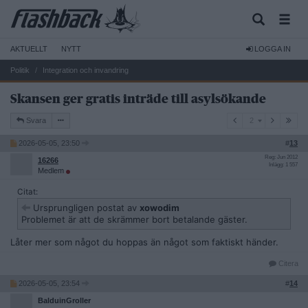
AKTUELLT
NYTT
LOGGA IN
Politik
Integration och invandring
Skansen ger gratis inträde till asylsökande
2
Svara
2
2026-05-05, 23:50
#
13
Reg: Jun 2012
16266
Inlägg: 1 557
Medlem
Citat:
Ursprungligen postat av
xowodim
Problemet är att de skrämmer bort betalande gäster.
Låter mer som något du hoppas än något som faktiskt händer.
Citera
2026-05-05, 23:54
#
14
BalduinGroller