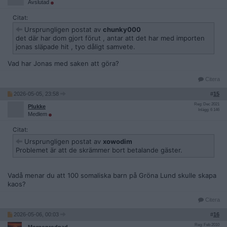
Avslutad
Citat:
Ursprungligen postat av
chunky000
det där har dom gjort förut , antar att det har med importen
jonas släpade hit , tyo dåligt samvete.
Vad har Jonas med saken att göra?
Citera
2026-05-05, 23:58
#
15
Reg: Dec 2021
Plukke
Inlägg: 6 146
Medlem
Citat:
Ursprungligen postat av
xowodim
Problemet är att de skrämmer bort betalande gäster.
Vadå menar du att 100 somaliska barn på Gröna Lund skulle skapa
kaos?
Citera
2026-05-06, 00:03
#
16
Reg: Feb 2010