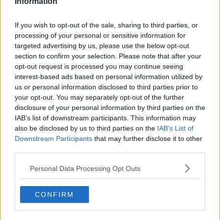
Information
Medlem
Förstår inte hur sånt här kan få pågå,
Detta är diskriminering rakt av, på samma vis som Ukrainare får åka
If you wish to opt-out of the sale, sharing to third parties, or
gratis i SL trafiken.
processing of your personal or sensitive information for
Diskriminering på etniskt ursprung - det är en av de 7 grunder
targeted advertising by us, please use the below opt-out
man ej får diskriminera på.
En butiksägare får neka å sälja till dig pga att du har fula kläder,
section to confirm your selection. Please note that after your
men inte för att du kommer från ett visst land.
opt-out request is processed you may continue seeing
interest-based ads based on personal information utilized by
Jag kommer se till att detta tas vidare till rätten, fullständigt
us or personal information disclosed to third parties prior to
oacceptabelt!
your opt-out. You may separately opt-out of the further
disclosure of your personal information by third parties on the
Citat:
IAB’s list of downstream participants. This information may
Det finns sju diskrimineringsgrunder i lagen
also be disclosed by us to third parties on the
IAB’s List of
För att enkelt uttrycka det som står i lagen är diskriminering
Downstream Participants
that may further disclose it to other
när någon missgynnats eller kränkts. För att vara
third parties.
diskriminering ska missgynnandet eller kränkningen också ha
samband med någon av de sju diskrimineringsgrunderna
Personal Data Processing Opt Outs
kön
könsöverskridande identitet eller uttryck
etnisk tillhörighet
CONFIRM
religion eller annan trosuppfattning
funktionsnedsättning
sexuell läggning