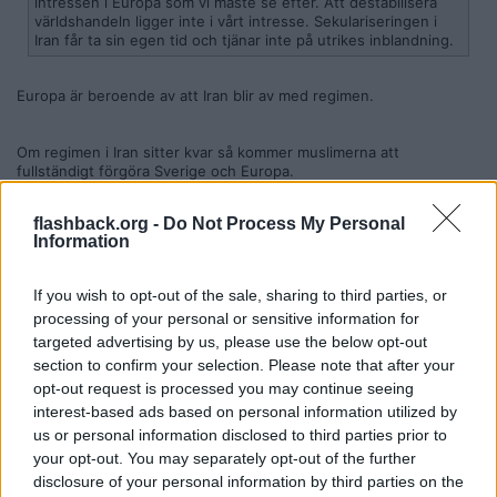
intressen i Europa som vi måste se efter. Att destabilisera
världshandeln ligger inte i vårt intresse. Sekulariseringen i
Iran får ta sin egen tid och tjänar inte på utrikes inblandning.
Europa är beroende av att Iran blir av med regimen.
Om regimen i Iran sitter kvar så kommer muslimerna att
fullständigt förgöra Sverige och Europa.
Citera
flashback.org -
Do Not Process My Personal
Information
2026-05-04, 20:11
#
138
If you wish to opt-out of the sale, sharing to third parties, or
Reg: Jul 2024
PutinDaAzz
processing of your personal or sensitive information for
Inlägg: 383
Medlem
targeted advertising by us, please use the below opt-out
Citat:
section to confirm your selection. Please note that after your
Ursprungligen postat av
Devalvera
opt-out request is processed you may continue seeing
I dagens partiledardebatt fick partiledarna frågan:
interest-based ads based on personal information utilized by
us or personal information disclosed to third parties prior to
”Var det rätt av USA och Israel att anfalla Iran?” Den enda
your opt-out. You may separately opt-out of the further
som svarar JA var Jimmie Åkesson.
disclosure of your personal information by third parties on the