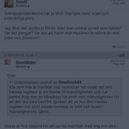
Reg: Sep 2011
jhww82
Inlägg: 1 933
Medlem
Sverigedemokraterna har ju blivit Sveriges mest Israel och
judevänliga parti.
Jag låter det sjunka in för er. Men man undrar ju vad som hände?
Var det pengar? Var det att hatet mot muslimer är större än mot
judar och zionister?
Citera
2026-05-04, 21:16
#
143
Reg: Okt 2021
DonaldBiden
Inlägg: 3 039
Medlem
Citat:
Ursprungligen postat av
Omelhor242
Alla som inte är inavlade nazi-islamister vet redan att den
iranska regimen är en fiende till mänskligheten och har
samlat ihop mer än tillräckligt för brott mot mänskligheten för
att det ska vara oerhört njutbart att se hur den iranska
regimen har blivit sönderbombad av USA och Israel i
mänsklighetens tjänst.
Dessa är fina slagord för att sprida maximalt med krig och död i