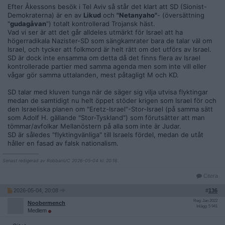
Efter Åkessons besök i Tel Aviv så står det klart att SD (Sionist-
Demokraterna) är en av
Likud
och
"Netanyaho"
- (översättning
"
gudagåvan
") totalt kontrollerad Trojansk häst.
Vad vi ser är att det går alldeles utmärkt för Israel att ha
högerradikala Nazister-SD som sängkamrater bara de talar väl om
Israel, och tycker att folkmord är helt rätt om det utförs av Israel.
SD är dock inte ensamma om detta då det finns flera av Israel
kontrollerade partier med samma agenda men som inte vill eller
vågar gör samma uttalanden, mest påtagligt M och KD.
SD talar med kluven tunga när de säger sig vilja utvisa flyktingar
medan de samtidigt nu helt öppet stöder krigen som Israel för och
den Israeliska planen om "Eretz-Israel"-Stor-Israel (på samma sätt
som Adolf H. gällande "Stor-Tyskland") som förutsätter att man
tömmar/avfolkar Mellanöstern på alla som inte är Judar.
SD är således "flyktingvänliga" till Israels fördel, medan de utåt
håller en fasad av falsk nationalism.
__________________
Senast redigerad av RobbanUC 2026-05-04 kl. 20:16.
Citera
2026-05-04, 20:08
#
136
Reg: Jan 2022
Noobermench
Inlägg: 5 941
Medlem