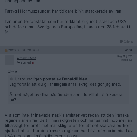
kidnappade av Iran.
Fartyg i Hormuszsundet har tidigare blivit attackerade av Iran.
Iran är en terroriststat som har förklarat krig mot Israel och USA
och defacto mot Sverige och Europa långt innan den 28 februari i
år.
Citera
2026-05-04, 20:04
#
134
Reg: Maj 2025
Omelhor242
Inlägg: 626
Avstängd
Citat:
Ursprungligen postat av
DonaldBiden
Jag förstår att du gillar illegala anfallskrig, det gör jag med.
Är det något av dina påståenden som du vill att vi fokuserar
på?
Alla som inte är inavlade nazi-islamister vet redan att den iranska
regimen är en fiende till mänskligheten och har samlat ihop mer än
tillräckligt för brott mot mänskligheten för att det ska vara oerhört
njutbart att se hur den iranska regimen har blivit sönderbombad av
USA och Israel i mänsklighetens tjänst.