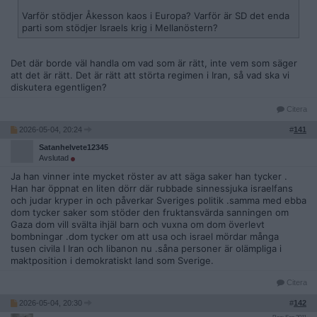
Varför stödjer Åkesson kaos i Europa? Varför är SD det enda
parti som stödjer Israels krig i Mellanöstern?
Det där borde väl handla om vad som är rätt, inte vem som säger
att det är rätt. Det är rätt att störta regimen i Iran, så vad ska vi
diskutera egentligen?
Citera
2026-05-04, 20:24
#
141
Satanhelvete12345
Avslutad
Ja han vinner inte mycket röster av att säga saker han tycker .
Han har öppnat en liten dörr där rubbade sinnessjuka israelfans
och judar kryper in och påverkar Sveriges politik .samma med ebba
dom tycker saker som stöder den fruktansvärda sanningen om
Gaza dom vill svälta ihjäl barn och vuxna om dom överlevt
bombningar .dom tycker om att usa och israel mördar många
tusen civila I Iran och libanon nu .såna personer är olämpliga i
maktposition i demokratiskt land som Sverige.
Citera
2026-05-04, 20:30
#
142