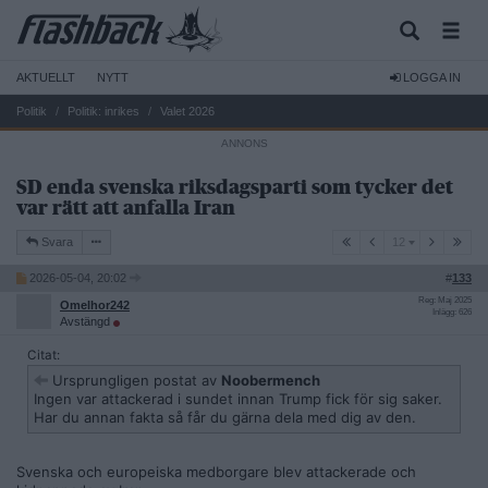
AKTUELLT
NYTT
LOGGA IN
Politik
Politik: inrikes
Valet 2026
SD enda svenska riksdagsparti som tycker det
var rätt att anfalla Iran
12
Svara
12
2026-05-04, 20:02
#
133
Reg: Maj 2025
Omelhor242
Inlägg: 626
Avstängd
Citat:
Ursprungligen postat av
Noobermench
Ingen var attackerad i sundet innan Trump fick för sig saker.
Har du annan fakta så får du gärna dela med dig av den.
Svenska och europeiska medborgare blev attackerade och