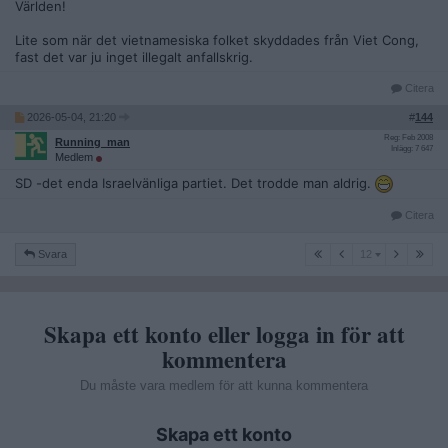
Världen!
Lite som när det vietnamesiska folket skyddades från Viet Cong,
fast det var ju inget illegalt anfallskrig.
Citera
2026-05-04, 21:20
#
144
Reg: Feb 2008
Running_man
Inlägg: 7 647
Medlem
SD -det enda Israelvänliga partiet. Det trodde man aldrig.
Citera
12
Svara
12
Skapa ett konto eller logga in för att
kommentera
Du måste vara medlem för att kunna kommentera
Skapa ett konto