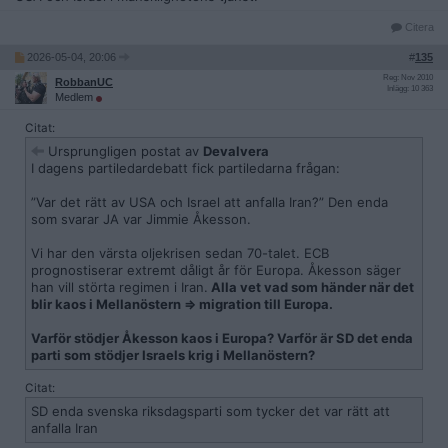
Citera
2026-05-04, 20:06
#
135
Reg: Nov 2010
RobbanUC
Inlägg: 10 363
Medlem
Citat:
Ursprungligen postat av
Devalvera
I dagens partiledardebatt fick partiledarna frågan:
”Var det rätt av USA och Israel att anfalla Iran?” Den enda
som svarar JA var Jimmie Åkesson.
Vi har den värsta oljekrisen sedan 70-talet. ECB
prognostiserar extremt dåligt år för Europa. Åkesson säger
han vill störta regimen i Iran.
Alla vet vad som händer när det
blir kaos i Mellanöstern => migration till Europa.
Varför stödjer Åkesson kaos i Europa? Varför är SD det enda
parti som stödjer Israels krig i Mellanöstern?
Citat:
SD enda svenska riksdagsparti som tycker det var rätt att
anfalla Iran