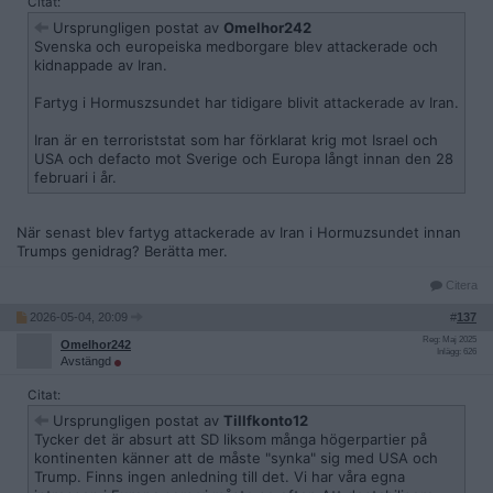
Citat:
Ursprungligen postat av
Omelhor242
Svenska och europeiska medborgare blev attackerade och
kidnappade av Iran.
Fartyg i Hormuszsundet har tidigare blivit attackerade av Iran.
Iran är en terroriststat som har förklarat krig mot Israel och
USA och defacto mot Sverige och Europa långt innan den 28
februari i år.
När senast blev fartyg attackerade av Iran i Hormuzsundet innan
Trumps genidrag? Berätta mer.
Citera
2026-05-04, 20:09
#
137
Reg: Maj 2025
Omelhor242
Inlägg: 626
Avstängd
Citat:
Ursprungligen postat av
Tillfkonto12
Tycker det är absurt att SD liksom många högerpartier på
kontinenten känner att de måste "synka" sig med USA och
Trump. Finns ingen anledning till det. Vi har våra egna