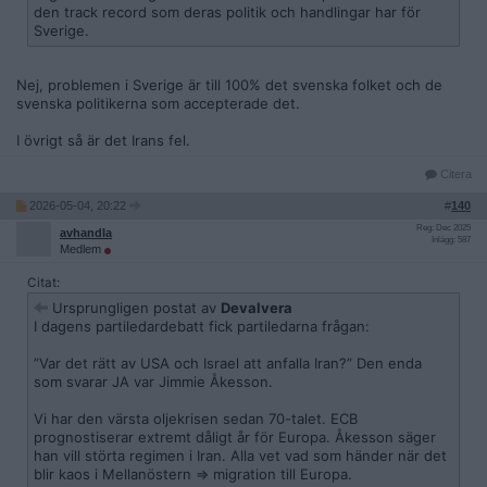
den track record som deras politik och handlingar har för
Sverige.
Nej, problemen i Sverige är till 100% det svenska folket och de
svenska politikerna som accepterade det.
I övrigt så är det Irans fel.
Citera
2026-05-04, 20:22
#
140
Reg: Dec 2025
avhandla
Inlägg: 587
Medlem
Citat:
Ursprungligen postat av
Devalvera
I dagens partiledardebatt fick partiledarna frågan:
”Var det rätt av USA och Israel att anfalla Iran?” Den enda
som svarar JA var Jimmie Åkesson.
Vi har den värsta oljekrisen sedan 70-talet. ECB
prognostiserar extremt dåligt år för Europa. Åkesson säger
han vill störta regimen i Iran. Alla vet vad som händer när det
blir kaos i Mellanöstern => migration till Europa.