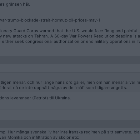
ars gränsen här.
ar-trump-blockade-strait-hormuz-oil-prices-may-1
lutionary Guard Corps warned that the U.S. would face “long and painful 
d any new attacks on Tehran. A 60-day War Powers Resolution deadline is
either seek congressional authorization or end military operations in Ir
tligen menar, och hur länge hans ord gäller, men om han menar allvar me
örlorat då de inte uppnått några av de "mål" som tidigare angetts.
ions leveranser (Patriot) till Ukraina.
rump. Hur många svenska liv har inte iranska regimen på sitt samvete, bl
n Momika och infiltration av skolor etc: