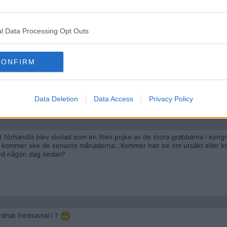
in letter to congressional leaders
y/01/trump-iran-war-hostilities-letter
l Data Processing Opt Outs
CONFIRM
Data Deletion
Data Access
Privacy Policy
 förhandla blev skolad som en liten pojke av de stora grabbarna i kon
se kommer ske de senaste månaderna...Kommer han be om ursäkt eller 
med någon dag sedan?
ordnat fredsavtal i ?