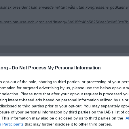
ikansk president kan använda militärt våld utan kongressens godkännan
aste-nytt-om-usa-och-gronland?inlagg=6b915fc48b58256aec8c0a50ce7
 that US hostilities with Iran have "terminated" owing to an ongoing c
.org -
Do Not Process My Personal Information
uthorisation for the conflict.
 notified Congress of strikes against Iran.
to opt-out of the sale, sharing to third parties, or processing of your per
formation for targeted advertising by us, please use the below opt-out s
e of United States Armed Forces" within 60 days of such a notification 
r selection. Please note that after your opt-out request is processed y
eing interest-based ads based on personal information utilized by us or
disclosed to third parties prior to your opt-out. You may separately opt-
xexy4w7o
losure of your personal information by third parties on the IAB’s list of
. This information may also be disclosed by us to third parties on the
IA
Participants
that may further disclose it to other third parties.