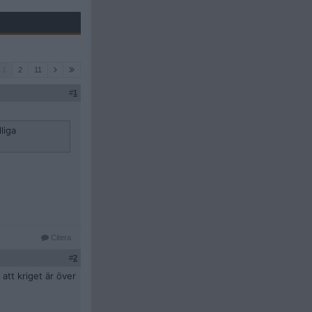
1
2
11
#
1
liga
Citera
#
2
att kriget är över