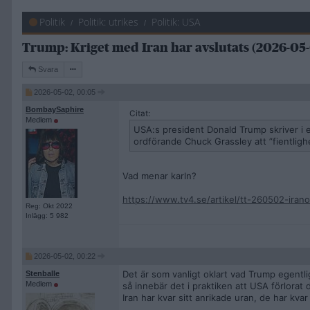
Politik
Politik: utrikes
Politik: USA
Trump: Kriget med Iran har avslutats (2026-05-
Svara
2026-05-02, 00:05
BombaySaphire
Citat:
Medlem
USA:s president Donald Trump skriver i e
ordförande Chuck Grassley att ”fientligh
Vad menar karln?
https://www.tv4.se/artikel/tt-260502-iran
Reg: Okt 2022
Inlägg: 5 982
2026-05-02, 00:22
Det är som vanligt oklart vad Trump egentl
Stenballe
Medlem
så innebär det i praktiken att USA förlorat
Iran har kvar sitt anrikade uran, de har kvar