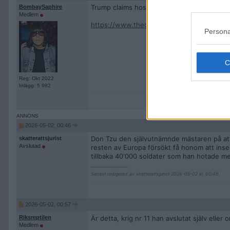
Trump claims hostilities have ended in Iran 
BombaySaphire
Medlem
https://www.theguardian.com/world/2026/ma
Persona
Reg: Okt 2022
Inlägg: 5 982
2026-05-02, 00:46
Don Tzu den självutnämnde mästaren på att
skatterattsjurist
Avslutad
resten av Europa försökt få honom att in
tillbaka 40'000 soldater som han hotade 
__________________
Senast redigerad av skatterattsjurist 2026-05-02 kl. 00:48.
2026-05-02, 00:57
Är detta, krig nr 11 han avslutat själv eller 
Riksreptilen
Medlem