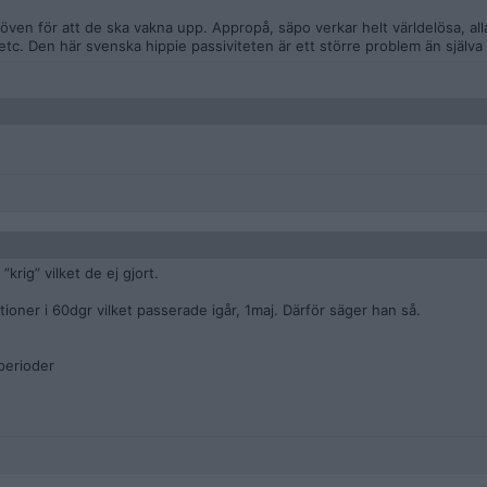
röven för att de ska vakna upp. Appropå, säpo verkar helt världelösa, a
tc. Den här svenska hippie passiviteten är ett större problem än själva 
ig” vilket de ej gjort.
ationer i 60dgr vilket passerade igår, 1maj. Därför säger han så.
perioder