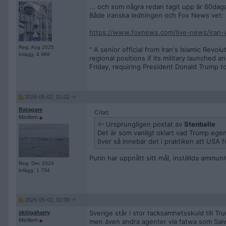
... och som några redan tagit upp är 60dag
Både iranska ledningen och Fox News vet:
https://www.foxnews.com/live-news/iran-w
Reg: Aug 2025
" A senior official from Iran's Islamic Revo
Inlägg: 4 989
regional positions if its military launche
Friday, requiring President Donald Trump to 
2026-05-02, 01:02
Batagare
Citat:
Medlem
Ursprungligen postat av
Stenballe
Det är som vanligt oklart vad Trump egen
över så innebär det i praktiken att USA f
Putin har uppnått sitt mål, inställda ammunit
Reg: Dec 2024
Inlägg: 1 754
2026-05-02, 01:09
Sverige står i stor tacksamhetsskuld till T
skitigaharry
Medlem
men även andra agenter via fatwa som Salwa