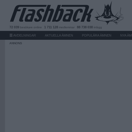
72 039
1 711 128
88 738 038
besökare
online
medlemmar
inlägg
AVDELNINGAR
AKTUELLA ÄMNEN
POPULÄRA ÄMNEN
NYA Ä