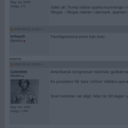
Reg: Jan 2026
Inlägg: 171
Galet att Trump måste sparka eu/sverige i 
fångas - fångas nästan i danmark, spanien e
2026-05-02, 01:26
Fientligheterna emot Iran över.
kollega15
Bannlyst
2026-05-02, 02:00
Amerikansk kongressen behöver godkänna ”kr
Connykrim
Medlem
En president får bara ”utföra” militära oper
Snart kommer väl våg2. Man tar 60 dagar i 
Reg: Nov 2025
Inlägg: 1 090