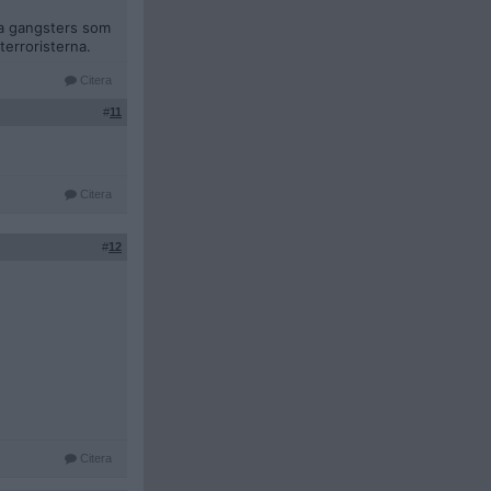
lla gangsters som
terroristerna.
Citera
#
11
Citera
#
12
Citera