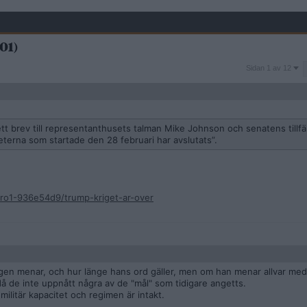
01)
Sidan
Sidan 1 av 12
1
av
12
tt brev till representanthusets talman Mike Johnson och senatens tillfäl
eterna som startade den 28 februari har avslutats”.
oro1-936e54d9/trump-kriget-ar-over
igen menar, och hur länge hans ord gäller, men om han menar allvar med 
 då de inte uppnått några av de "mål" som tidigare angetts.
 militär kapacitet och regimen är intakt.