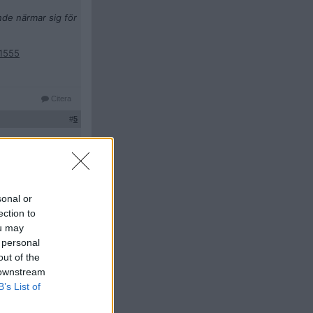
de närmar sig för
b1555
Citera
#
5
easefire, as he
sonal or
ection to
- unless
ou may
 personal
out of the
 downstream
Citera
B’s List of
#
6