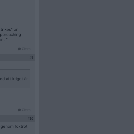
strikes” on
 approaching
an. "
Citera
#
9
d att kriget är
Citera
#
10
a genom foxtrot