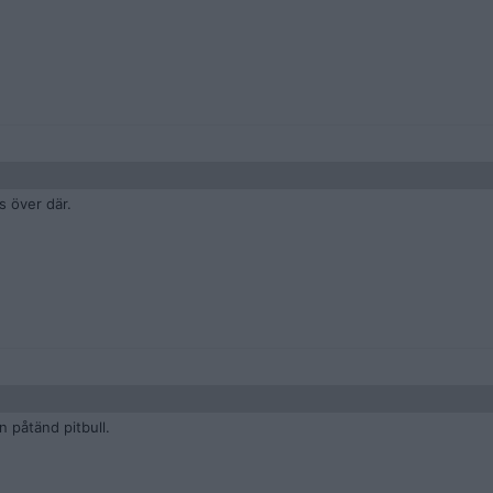
s över där.
n påtänd pitbull.