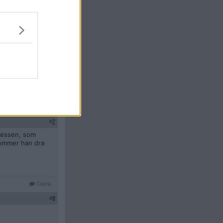
Citera
#
7
gressen, som
kommer han dra
Citera
#
8