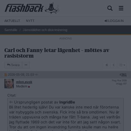
AKTUELLT
NYTT
LOGGA IN
Samhälle
Jämställdhet och diskriminering
Carl och Fanny letar lägenhet – möttes av
rasiststorm
31
Svara
31
2026-05-08, 21:03
#
361
Reg: Mar 2026
mlon.eusk
Inlägg: 937
Medlem
Citat:
Ursprungligen postat av
IngridBe
Bli litet hederlig själv! Du var kanske inte med när förorterna
var nybyggda och svenska. Fick inte så bra omdömen. Nu är
träden uppvuxna och många har fått T-bana. Jag vet varifrån
jag flyttade 1969 och det var inte för att jag sett någon svart.
Tror du att om ingen invandring funnits skulle man nu hellre