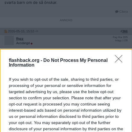
svarta barn om de så önskar.
Citera
2026-05-15, 15:53
#
366
Reg: Mar 2025
flyzz
Inlägg: 1 235
Avstängd
https://www.dn.se/kultur/johanna-franden-nar-manniskor-maste-
bevisa-sin-svenskhet-har-granserna-redan-forflyttats/
flashback.org -
Do Not Process My Personal
Citat:
Information
Härom veckan rapporterade Aftonbladet om paret Fanny och
Carl som sökte en lägenhet via annons och möttes av en våg
av öppen rasism av det enkla skälet att hon är vit och han är
If you wish to opt-out of the sale, sharing to third parties, or
svart. Inte något enstaka svar av rasistisk karaktär alltså, utan
processing of your personal or sensitive information for
enbart och uteslutande reaktioner på hans hudfärg.
targeted advertising by us, please use the below opt-out
section to confirm your selection. Please note that after your
Det är försvarstal som ingen – och absolut inte medier – ska
opt-out request is processed you may continue seeing
behöva ägna sig åt
Aftonbladets artikel visar också på en annan konsekvens av
interest-based ads based on personal information utilized by
läget. Det poängteras noggrant i texten att Carl är en
us or personal information disclosed to third parties prior to
”Skånepåg”, läser till lärare och att han har tillbringat mycket
your opt-out. You may separately opt-out of the further
tid hos sin mormor på landsbygden utanför Katrineholm. ”Så
disclosure of your personal information by third parties on the
jag har varit där mycket och gjort helt vanliga Svensson-