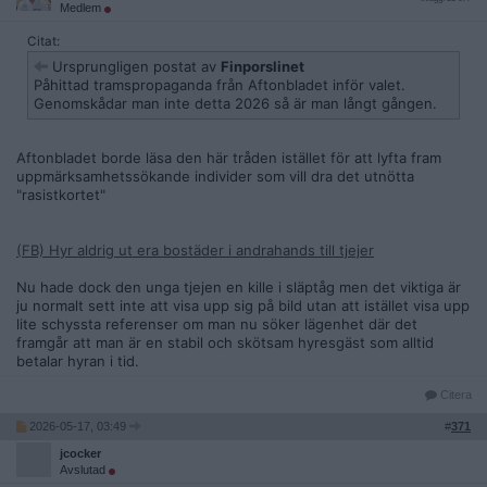
Medlem
Citat:
Ursprungligen postat av
Finporslinet
Påhittad tramspropaganda från Aftonbladet inför valet.
Genomskådar man inte detta 2026 så är man långt gången.
Aftonbladet borde läsa den här tråden istället för att lyfta fram
uppmärksamhetssökande individer som vill dra det utnötta
"rasistkortet"
(FB) Hyr aldrig ut era bostäder i andrahands till tjejer
Nu hade dock den unga tjejen en kille i släptåg men det viktiga är
ju normalt sett inte att visa upp sig på bild utan att istället visa upp
lite schyssta referenser om man nu söker lägenhet där det
framgår att man är en stabil och skötsam hyresgäst som alltid
betalar hyran i tid.
Citera
2026-05-17, 03:49
#
371
jcocker
Avslutad