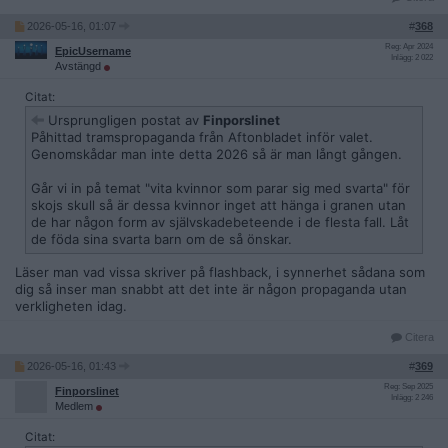
2026-05-16, 01:07
#
368
Reg: Apr 2024
EpicUsername
Inlägg: 2 022
Avstängd
Citat:
Ursprungligen postat av
Finporslinet
Påhittad tramspropaganda från Aftonbladet inför valet.
Genomskådar man inte detta 2026 så är man långt gången.
Går vi in på temat "vita kvinnor som parar sig med svarta" för
skojs skull så är dessa kvinnor inget att hänga i granen utan
de har någon form av självskadebeteende i de flesta fall. Låt
de föda sina svarta barn om de så önskar.
Läser man vad vissa skriver på flashback, i synnerhet sådana som
dig så inser man snabbt att det inte är någon propaganda utan
verkligheten idag.
Citera
2026-05-16, 01:43
#
369
Reg: Sep 2025
Finporslinet
Inlägg: 2 246
Medlem
Citat: