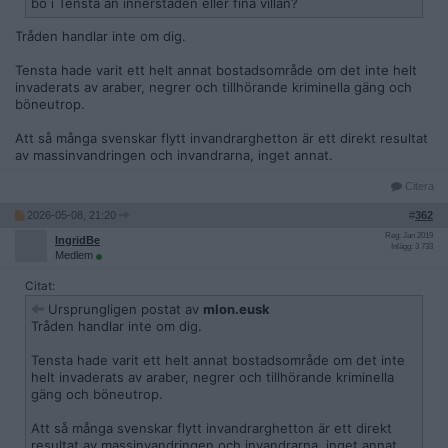
bo i Tensta än innerstaden eller fina villan?
Tråden handlar inte om dig.
Tensta hade varit ett helt annat bostadsområde om det inte helt
invaderats av araber, negrer och tillhörande kriminella gäng och
böneutrop.
Att så många svenskar flytt invandrarghetton är ett direkt resultat
av massinvandringen och invandrarna, inget annat.
Citera
2026-05-08, 21:20
#
362
Reg: Jan 2019
IngridBe
Inlägg: 3 733
Medlem
Citat:
Ursprungligen postat av
mlon.eusk
Tråden handlar inte om dig.
Tensta hade varit ett helt annat bostadsområde om det inte
helt invaderats av araber, negrer och tillhörande kriminella
gäng och böneutrop.
Att så många svenskar flytt invandrarghetton är ett direkt
resultat av massinvandringen och invandrarna, inget annat.