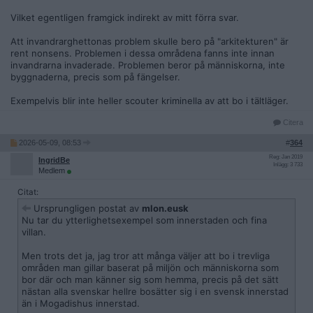
Vilket egentligen framgick indirekt av mitt förra svar.
Att invandrarghettonas problem skulle bero på "arkitekturen" är
rent nonsens. Problemen i dessa områdena fanns inte innan
invandrarna invaderade. Problemen beror på människorna, inte
byggnaderna, precis som på fängelser.
Exempelvis blir inte heller scouter kriminella av att bo i tältläger.
Citera
2026-05-09, 08:53
#
364
Reg: Jan 2019
IngridBe
Inlägg: 3 733
Medlem
Citat:
Ursprungligen postat av
mlon.eusk
Nu tar du ytterlighetsexempel som innerstaden och fina
villan.
Men trots det ja, jag tror att många väljer att bo i trevliga
områden man gillar baserat på miljön och människorna som
bor där och man känner sig som hemma, precis på det sätt
nästan alla svenskar hellre bosätter sig i en svensk innerstad
än i Mogadishus innerstad.