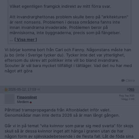
Vilket egentligen framgick indirekt av mitt förra svar.
Att invandrarghettonas problem skulle bero på "arkitekturen"
är rent nonsens. Problemen i dessa områdena fanns inte
innan invandrarna invaderade. Problemen beror på
människorna, inte byggnaderna, precis som på fängelser.
…
[ Visa mer ]
Exempelvis blir inte heller scouter kriminella av att bo i
tältläger.
Vi börjar komma bort från Carl och Fanny. Någonstans måste han
ju bo (inte i Sverige tycker du). Tycker inte det var ytterlighet,
eftersom du skrev att politiker inte vill bo bland invandrare.
Scouter är väl bara mycket tillfälligt i tältläger. Vad det nu har med
något att göra
Citera
2026-05-12, 17:03
#
365
Reg: Sep 2025
Finporslinet
Inlägg: 2 246
Medlem
Påhittad tramspropaganda från Aftonbladet inför valet.
Genomskådar man inte detta 2026 så är man långt gången.
Går vi in på temat "vita kvinnor som parar sig med svarta" för skojs
skull så är dessa kvinnor inget att hänga i granen utan de har
någon form av självskadebeteende i de flesta fall. Låt de föda sina