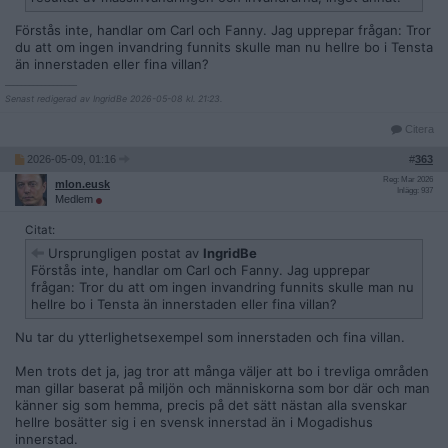
Förstås inte, handlar om Carl och Fanny. Jag upprepar frågan: Tror
du att om ingen invandring funnits skulle man nu hellre bo i Tensta
än innerstaden eller fina villan?
__________________
Senast redigerad av IngridBe 2026-05-08 kl. 21:23.
Citera
2026-05-09, 01:16
#
363
Reg: Mar 2026
mlon.eusk
Inlägg: 937
Medlem
Citat:
Ursprungligen postat av
IngridBe
Förstås inte, handlar om Carl och Fanny. Jag upprepar
frågan: Tror du att om ingen invandring funnits skulle man nu
hellre bo i Tensta än innerstaden eller fina villan?
Nu tar du ytterlighetsexempel som innerstaden och fina villan.
Men trots det ja, jag tror att många väljer att bo i trevliga områden
man gillar baserat på miljön och människorna som bor där och man
känner sig som hemma, precis på det sätt nästan alla svenskar
hellre bosätter sig i en svensk innerstad än i Mogadishus
innerstad.