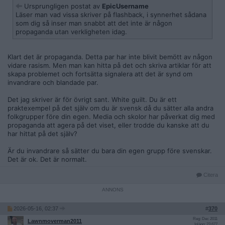
Ursprungligen postat av
EpicUsername
Läser man vad vissa skriver på flashback, i synnerhet sådana
som dig så inser man snabbt att det inte är någon
propaganda utan verkligheten idag.
Klart det är propaganda. Detta par har inte blivit bemött av någon
vidare rasism. Men man kan hitta på det och skriva artiklar för att
skapa problemet och fortsätta signalera att det är synd om
invandrare och blandade par.
Det jag skriver är för övrigt sant. White guilt. Du är ett
praktexempel på det själv om du är svensk då du sätter alla andra
folkgrupper före din egen. Media och skolor har påverkat dig med
propaganda att agera på det viset, eller trodde du kanske att du
har hittat på det själv?
Är du invandrare så sätter du bara din egen grupp före svenskar.
Det är ok. Det är normalt.
Citera
2026-05-16, 02:37
#
370
Reg: Dec 2011
Lawnmoverman2011
Inlägg: 23 677