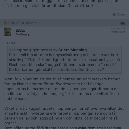
Flashback. Man ska "hugga i" för annars är man en "parasit". De
här barnen gör skäl för brödfödan. Det är väl bra?
Citera
2026-04-28, 15:33
#
86
Reg: Jun 2015
hippili
Inlägg: 15 253
Medlem
Citat:
Ursprungligen postat av
Stiert-Munning
Det är väl bra att dom har sysselsättning och inte kastar bort
sina liv på Tiktok? Hederligt arbete brukar dessutom hyllas på
Flashback. Man ska "hugga i" för annars är man en "parasit".
De här barnen gör skäl för brödfödan. Det är väl bra?
Men, folk piper om att det är så hemskt att dom stackars barnen i
fattiga länder arbetar för att överleva men här i Sverige
uppmuntras barnarbete där en del av pengarna går till andra och
en liten del av intjänade pengar går till barnens nöje vilket är en
dubbelmoral
Vilket är då viktigast, arbeta ihop pengar för att överleva vilket det
är så hemskt i nyheterna eller arbeta ihop pengar som dom får
bara en del av och läggs på nöjen och plötsligt är det så fint så
bra???
Dom nöjen borde föräldrarna betala som avlat dom och berömma