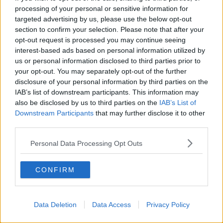
Citat:
processing of your personal or sensitive information for
Ursprungligen postat av
hippili
targeted advertising by us, please use the below opt-out
Hur ser du på att i fattiga länder är det barn som arbetar för
section to confirm your selection. Please note that after your
att få ihop pengar till mat för att överleva??
opt-out request is processed you may continue seeing
interest-based ads based on personal information utilized by
us or personal information disclosed to third parties prior to
Svin till föräldrar som föder barn in till den misär dom själva lever i!
your opt-out. You may separately opt-out of the further
Citera
disclosure of your personal information by third parties on the
IAB’s list of downstream participants. This information may
2026-04-28, 15:49
#
89
also be disclosed by us to third parties on the
IAB’s List of
Reg: Jan 2026
MisterPartyfuck
Inlägg: 235
Downstream Participants
that may further disclose it to other
Medlem
third parties.
Nej, jag bojkottar saker som enbart säljs med samvete som
affärsidé.
Det vore annat om det sålde saker folk faktiskt vill ha eller har
Personal Data Processing Opt Outs
nytta av.
Det var samma skit på jobbet när en arbetskamrat frågade om jag
CONFIRM
ville köpa chokladbollar för hennes dotter på 18 år skulle på
klassresa. En jävla ask kostar 80 spänn och det är 14 bollar! Deras
andel av säljpriset var några ynka procent.
Data Deletion
Data Access
Privacy Policy
Jag hade god lust att säga att hennes dotter kunde få 2 bollar i en
timme för en tusenlapp.