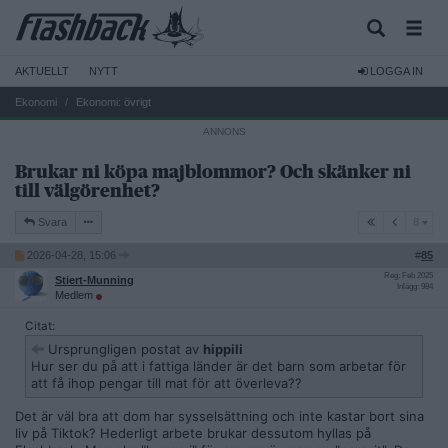
AKTUELLT
NYTT
LOGGA IN
Ekonomi
Ekonomi: övrigt
Brukar ni köpa majblommor? Och skänker ni
till välgörenhet?
8
Svara
8
2026-04-28, 15:06
#
85
Reg: Feb 2025
Stiert-Munning
Inlägg: 984
Medlem
Citat:
Ursprungligen postat av
hippili
Hur ser du på att i fattiga länder är det barn som arbetar för
att få ihop pengar till mat för att överleva??
Det är väl bra att dom har sysselsättning och inte kastar bort sina
liv på Tiktok? Hederligt arbete brukar dessutom hyllas på