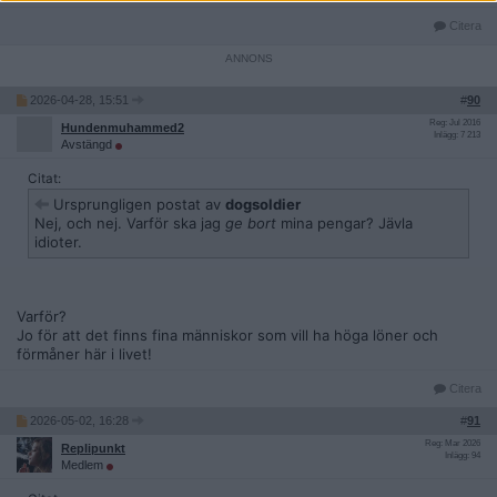
Citera
2026-04-28, 15:51
#
90
Reg: Jul 2016
Hundenmuhammed2
Inlägg: 7 213
Avstängd
Citat:
Ursprungligen postat av
dogsoldier
Nej, och nej. Varför ska jag
ge bort
mina pengar? Jävla
idioter.
Varför?
Jo för att det finns fina människor som vill ha höga löner och
förmåner här i livet!
Citera
2026-05-02, 16:28
#
91
Reg: Mar 2026
Replipunkt
Inlägg: 94
Medlem