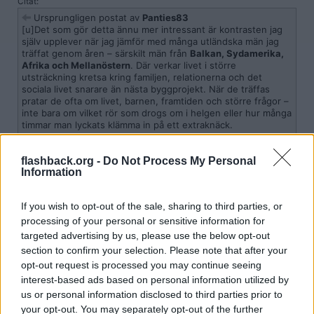
Citat:
Ursprungligen postat av
Panties83
[u]Det som gör detta ännu mer intressant är kontrasten jag
själv upplever när jag jämför med många utländska män jag
träffat genom åren – särskilt män från
Balkan, Sydamerika,
Afrika och Mellanöstern
. Där verkar livet i större
utsträckning kretsa kring familjen, relationerna och det
sociala livet snarare än nästa byggprojekt. När de träffas
pratar de ofta om livet, barnen, framtiden och större frågor –
inte bara om vilket rör som drogs om i helgen eller hur många
timmar man lyckats klämma in på ett extraknäck.
Gud vad märkligt att folkslag som inte arbetar, utan för det mesta
flashback.org -
Do Not Process My Personal
lever på andras hårda arbete (möjligen med undantag för de från
Information
Balkan) - inte pratar om arbete. Superkonstigt faktiskt.
If you wish to opt-out of the sale, sharing to third parties, or
Citera
processing of your personal or sensitive information for
2026-05-27, 12:55
#
111
targeted advertising by us, please use the below opt-out
Reg: Mar 2026
Amelberga
section to confirm your selection. Please note that after your
Inlägg: 684
Medlem
opt-out request is processed you may continue seeing
Citat:
interest-based ads based on personal information utilized by
Ursprungligen postat av
Fanten
us or personal information disclosed to third parties prior to
Ett besök till järnaffären är så klart mer givande än att ligga
your opt-out. You may separately opt-out of the further