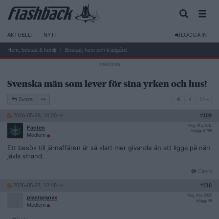
AKTUELLT
NYTT
LOGGA IN
Hem, bostad & familj
Bostad, hem och trädgård
Svenska män som lever för sina yrken och hus!
10
Svara
10
2026-05-26, 10:20
#
109
Reg: Maj 2011
Fanten
Inlägg: 6 799
Medlem
Ett besök till järnaffären är så klart mer givande än att ligga på nån
jävla strand.
Citera
2026-05-27, 12:48
#
110
Reg: Nov 2022
plastgranxx
Inlägg: 49
Medlem