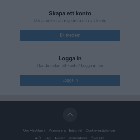
Skapa ett konto
Det är enkelt att registrera ett nytt konto
Bli medlem
Logga in
Har du redan ett konto? Logga in här
Logga in
Om Flashback
Annonsera
Integritet
Cookie-inställningar
A-Ö
FAQ
Regler
Moderatorer
Översikt