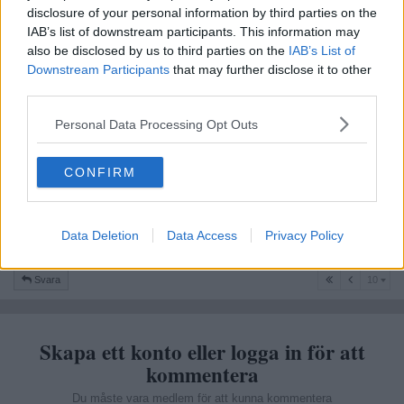
på nån jävla strand.
disclosure of your personal information by third parties on the
IAB’s list of downstream participants. This information may
Beros på humör
also be disclosed by us to third parties on the
IAB’s List of
Citera
Downstream Participants
that may further disclose it to other
2026-05-27, 13:11
third parties.
#
112
Reg: Maj 2011
Fanten
Inlägg: 6 799
Personal Data Processing Opt Outs
Medlem
Citat:
Ursprungligen postat av
Amelberga
CONFIRM
Beros på humör
Inte för mig.
Data Deletion
Data Access
Privacy Policy
Citera
10
Svara
10
Skapa ett konto eller logga in för att
kommentera
Du måste vara medlem för att kunna kommentera