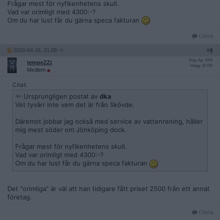
Frågar mest för nyfikenhetens skull.
Vad var orimligt med 4300:-?
Om du har lust får du gärna speca fakturan
Citera
2026-04-16, 21:08
#
4
Reg: Apr 2005
tempeZZt
Inlägg: 32 035
Medlem
Citat:
Ursprungligen postat av
dka
Vet tyvärr inte vem det är från Skövde.
Däremot jobbar jag också med service av vattenrening, håller
mig mest söder om Jönköping dock.
Frågar mest för nyfikenhetens skull.
Vad var orimligt med 4300:-?
Om du har lust får du gärna speca fakturan
Det "orimliga" är väl att han tidigare fått priset 2500 från ett annat
företag.
Citera