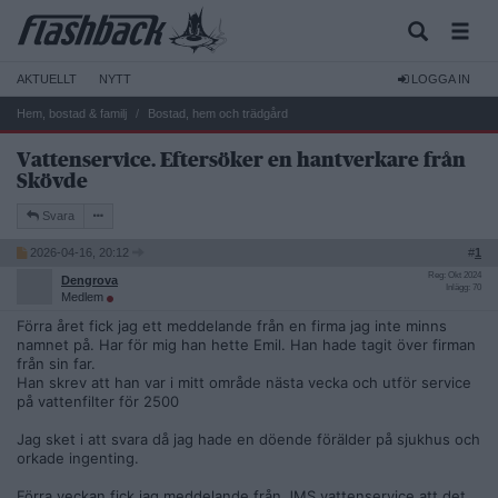
AKTUELLT
NYTT
LOGGA IN
Hem, bostad & familj
Bostad, hem och trädgård
Vattenservice. Eftersöker en hantverkare från
Skövde
Svara
2026-04-16, 20:12
#
1
Reg: Okt 2024
Dengrova
Inlägg: 70
Medlem
Förra året fick jag ett meddelande från en firma jag inte minns
namnet på. Har för mig han hette Emil. Han hade tagit över firman
från sin far.
Han skrev att han var i mitt område nästa vecka och utför service
på vattenfilter för 2500
Jag sket i att svara då jag hade en döende förälder på sjukhus och
orkade ingenting.
Förra veckan fick jag meddelande från JMS vattenservice att det