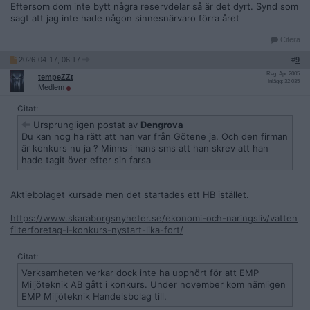
Eftersom dom inte bytt några reservdelar så är det dyrt. Synd som
sagt att jag inte hade någon sinnesnärvaro förra året
Citera
2026-04-17, 06:17
#
9
Reg: Apr 2005
tempeZZt
Inlägg: 32 035
Medlem
Citat:
Ursprungligen postat av
Dengrova
Du kan nog ha rätt att han var från Götene ja. Och den firman
är konkurs nu ja ? Minns i hans sms att han skrev att han
hade tagit över efter sin farsa
Aktiebolaget kursade men det startades ett HB istället.
https://www.skaraborgsnyheter.se/ekonomi-och-naringsliv/vatten
filterforetag-i-konkurs-nystart-lika-fort/
Citat:
Verksamheten verkar dock inte ha upphört för att EMP
Miljöteknik AB gått i konkurs. Under november kom nämligen
EMP Miljöteknik Handelsbolag till.