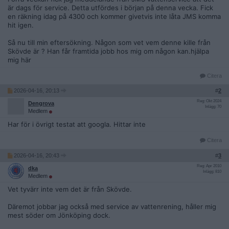
är dags för service. Detta utfördes i början på denna vecka. Fick
en räkning idag på 4300 och kommer givetvis inte låta JMS komma
hit igen.
Så nu till min eftersökning. Någon som vet vem denne kille från
Skövde är ? Han får framtida jobb hos mig om någon kan.hjälpa
mig här
Citera
2026-04-16, 20:13
#
2
Reg: Okt 2024
Dengrova
Inlägg: 70
Medlem
Har för i övrigt testat att googla. Hittar inte
Citera
2026-04-16, 20:43
#
3
Reg: Apr 2010
dka
Inlägg: 810
Medlem
Vet tyvärr inte vem det är från Skövde.
Däremot jobbar jag också med service av vattenrening, håller mig
mest söder om Jönköping dock.