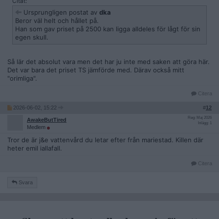
Citat:
Ursprungligen postat av
dka
Beror väl helt och hållet på.
Han som gav priset på 2500 kan ligga alldeles för lågt för sin
egen skull.
Så lär det absolut vara men det har ju inte med saken att göra här.
Det var bara det priset TS jämförde med. Därav också mitt
"orimliga".
Citera
2026-06-02, 15:22
#
12
Reg: Maj 2026
AwakeButTired
Inlägg: 1
Medlem
Tror de är j&e vattenvård du letar efter från mariestad. Killen där
heter emil iallafall.
Citera
Svara