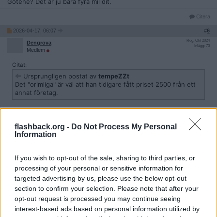
Götene? Det är ju bara fyra mil dit.
Citera
2026-04-17, 06:07
#
6
Reg: Okt 2024
Dengrova
Inlägg: 70
Medlem
Citat:
Ursprungligen postat av
tempeZZt
Det "orimliga" är väl att han tidigare fått priset 2500 från ett
annat företag.
A men om du läser så var jag nästan dagligen på sjukhus och hade
ångest att hantera. Orkade inte tänka på hans erbjudande för
flashback.org -
Do Not Process My Personal
2500
Information
När jms skrev att det är dags för service så tänkte att aja. Det är
If you wish to opt-out of the sale, sharing to third parties, or
väl lika bra att få det utfört. Och så fick man en faktura på 4300.
processing of your personal or sensitive information for
Citera
targeted advertising by us, please use the below opt-out
2026-04-17, 06:10
#
7
section to confirm your selection. Please note that after your
opt-out request is processed you may continue seeing
Reg: Okt 2024
Dengrova
Inlägg: 70
Medlem
interest-based ads based on personal information utilized by