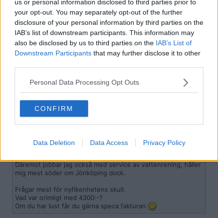
us or personal information disclosed to third parties prior to
Citat:
your opt-out. You may separately opt-out of the further
Ursprungligen postat av
tempeZZt
disclosure of your personal information by third parties on the
Säker på att det just var Skövde? Det kan inte handla om
EMP i Götene? Det är ju bara fyra mil dit.
IAB’s list of downstream participants. This information may
also be disclosed by us to third parties on the
IAB’s List of
Du kan nog ha rätt att han var från Götene ja. Och den firman är
Downstream Participants
that may further disclose it to other
konkurs nu ja ? Minns i hans sms att han skrev att han hade tagit
third parties.
över efter sin farsa
Citera
Personal Data Processing Opt Outs
2026-04-17, 06:11
#
8
Reg: Okt 2024
Dengrova
CONFIRM
Inlägg: 70
Medlem
Citat:
Ursprungligen postat av
dka
Data Deletion
Data Access
Privacy Policy
Vet tyvärr inte vem det är från Skövde.
Däremot jobbar jag också med service av vattenrening, håller
mig mest söder om Jönköping dock.
Frågar mest för nyfikenhetens skull.
Vad var orimligt med 4300:-?
Om du har lust får du gärna speca fakturan