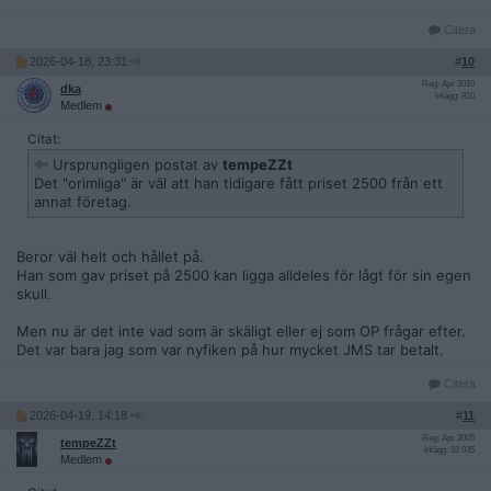
Citera
2026-04-18, 23:31
#
10
Reg: Apr 2010
dka
Inlägg: 810
Medlem
Citat:
Ursprungligen postat av
tempeZZt
Det "orimliga" är väl att han tidigare fått priset 2500 från ett
annat företag.
Beror väl helt och hållet på.
Han som gav priset på 2500 kan ligga alldeles för lågt för sin egen
skull.
Men nu är det inte vad som är skäligt eller ej som OP frågar efter.
Det var bara jag som var nyfiken på hur mycket JMS tar betalt.
Citera
2026-04-19, 14:18
#
11
Reg: Apr 2005
tempeZZt
Inlägg: 32 035
Medlem