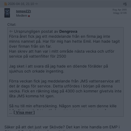
2026-04-16, 21:10
#
5
Reg: Apr 2005
tempeZZt
Inlägg: 32 035
Medlem
Citat:
Ursprungligen postat av
Dengrova
Förra året fick jag ett meddelande från en firma jag inte
minns namnet på. Har för mig han hette Emil. Han hade tagit
över firman från sin far.
Han skrev att han var i mitt område nästa vecka och utför
service på vattenfilter för 2500
Jag sket i att svara då jag hade en döende förälder på
sjukhus och orkade ingenting.
Förra veckan fick jag meddelande från JMS vattenservice att
det är dags för service. Detta utfördes i början på denna
vecka. Fick en räkning idag på 4300 och kommer givetvis inte
låta JMS komma hit igen.
Så nu till min eftersökning. Någon som vet vem denne kille
från Skövde är ? Han får framtida jobb hos mig om någon
…
[ Visa mer ]
kan.hjälpa mig här
Säker på att det just var Skövde? Det kan inte handla om EMP i