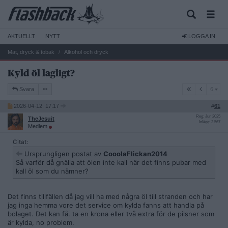
AKTUELLT
NYTT
LOGGA IN
Mat, dryck & tobak
Alkohol och dryck
Kyld öl lagligt?
6
Svara
6
2026-04-12, 17:17
#
61
Reg: Jun 2025
TheJesuit
Inlägg: 2 567
Medlem
Citat:
Ursprungligen postat av
CooolaFlickan2014
Så varför då gnälla att ölen inte kall när det finns pubar med
kall öl som du nämner?
Det finns tillfällen då jag vill ha med några öl till stranden och har
jag inga hemma vore det service om kylda fanns att handla på
bolaget. Det kan få. ta en krona eller två extra för de pilsner som
är kylda, no problem.