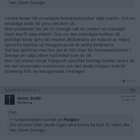
har. Utom Sverige.
I andra länder får privatägda livsmedelsbutiker sälja starköl. Och en
privatägd butik får göra vad dom vill.
Men problemet blir att vi I Sverige valt att endast en statsägd
butik ska få sälja starköl. Och om den statsägda butiken då
plötsligt börjar göra det mycket åtråvärdare att köpa öl av några
specifika fabrikat så missgynnas då de andra ölmärkena.
Det kan jämföras med hur det är fritt fram för livsmedelsbutiker i
Sverige att sälja vilken kyld folköl som de vill.
Men om staten börjar främja ett specifikt företag framför andra så
blir det snedvriden konkurrens och det skulle troligen leda till
stämning från de missgynnade företagen.
Citera
2026-04-13, 06:41
#
71
Reg: Nov 2005
santos_deville
Inlägg: 9 707
Medlem
Citat:
Ursprungligen postat av
Psoglav
Om så vore fallet skulle inget land kunna ha kyld öl, vilket alla
har. Utom Sverige.