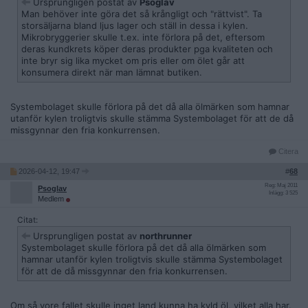
Ursprungligen postat av
Psoglav
Man behöver inte göra det så krångligt och "rättvist". Ta
storsäljarna bland ljus lager och ställ in dessa i kylen.
Mikrobryggerier skulle t.ex. inte förlora på det, eftersom
deras kundkrets köper deras produkter pga kvaliteten och
inte bryr sig lika mycket om pris eller om ölet går att
konsumera direkt när man lämnat butiken.
Systembolaget skulle förlora på det då alla ölmärken som hamnar
utanför kylen troligtvis skulle stämma Systembolaget för att de då
missgynnar den fria konkurrensen.
Citera
2026-04-12, 19:47
#
68
Reg: Maj 2011
Psoglav
Inlägg: 3 525
Medlem
Citat:
Ursprungligen postat av
northrunner
Systembolaget skulle förlora på det då alla ölmärken som
hamnar utanför kylen troligtvis skulle stämma Systembolaget
för att de då missgynnar den fria konkurrensen.
Om så vore fallet skulle inget land kunna ha kyld öl, vilket alla har.