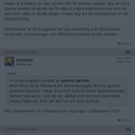
köpte 4-5 flaskor av den sorten för 10 minuter sedan. Ska de köra
denna modell så skulle de få välja ut några märken/sorter och de
som inte väljs ut skulle klaga i högan sky att de missgynnas av ett
statligt bolag.
Alternativet är att bygga en hel kyl-avdelning och detta skulle
kosta rätt stora pengar och effektiv butiksyta skulle minska.
Citera
2026-04-12, 17:54
#
64
Reg: Jul 2005
Enterprise
Inlägg: 17 436
Medlem
Citat:
Ursprungligen postat av
santos_deville
Men flera har ju förklarat att Systembolaget får inte gynna
enskilda ölsorter. Hade dom haft kyld öl skulle Systembolaget
behövt kyla all öl. Det blir en väldigt stor kyl som hela tiden
måste fyllas på. Eller att det var ett stort kylrum.
Det förekommer för folkölen som togs upp i trådstarten (3,5)
Citera
2026-04-12, 18:10
#
65