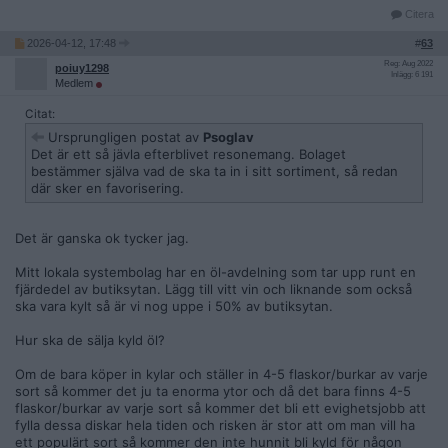
Citera
2026-04-12, 17:48
#
63
Reg: Aug 2022
poiuy1298
Inlägg: 6 191
Medlem
Citat:
Ursprungligen postat av
Psoglav
Det är ett så jävla efterblivet resonemang. Bolaget
bestämmer själva vad de ska ta in i sitt sortiment, så redan
där sker en favorisering.
Det är ganska ok tycker jag.
Mitt lokala systembolag har en öl-avdelning som tar upp runt en
fjärdedel av butiksytan. Lägg till vitt vin och liknande som också
ska vara kylt så är vi nog uppe i 50% av butiksytan.
Hur ska de sälja kyld öl?
Om de bara köper in kylar och ställer in 4-5 flaskor/burkar av varje
sort så kommer det ju ta enorma ytor och då det bara finns 4-5
flaskor/burkar av varje sort så kommer det bli ett evighetsjobb att
fylla dessa diskar hela tiden och risken är stor att om man vill ha
ett populärt sort så kommer den inte hunnit bli kyld för någon