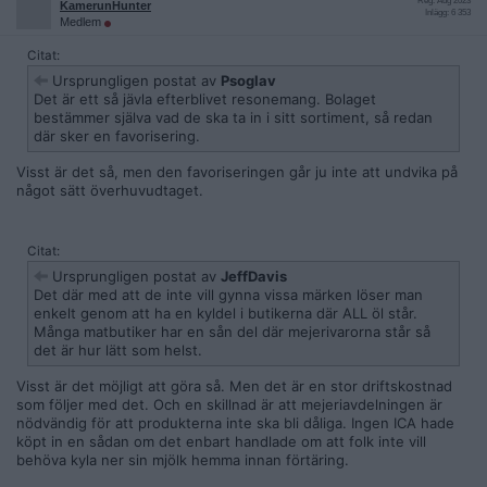
Reg: Aug 2023
KamerunHunter
Inlägg: 6 353
Medlem
Citat:
Ursprungligen postat av
Psoglav
Det är ett så jävla efterblivet resonemang. Bolaget
bestämmer själva vad de ska ta in i sitt sortiment, så redan
där sker en favorisering.
Visst är det så, men den favoriseringen går ju inte att undvika på
något sätt överhuvudtaget.
Citat:
Ursprungligen postat av
JeffDavis
Det där med att de inte vill gynna vissa märken löser man
enkelt genom att ha en kyldel i butikerna där ALL öl står.
Många matbutiker har en sån del där mejerivarorna står så
det är hur lätt som helst.
Visst är det möjligt att göra så. Men det är en stor driftskostnad
som följer med det. Och en skillnad är att mejeriavdelningen är
nödvändig för att produkterna inte ska bli dåliga. Ingen ICA hade
köpt in en sådan om det enbart handlade om att folk inte vill
behöva kyla ner sin mjölk hemma innan förtäring.