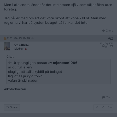
Men i alla andra länder är det inte staten själv som säljer ölen utan
företag.
Jag håller med om att det vore skönt att köpa kall öl. Men med
reglerna vi har på systembolaget så funkar det inte.
Citera
2026-04-19, 07:04
#
72
Reg: Sep 2021
Ond.hicka
Inlägg: 1 952
Medlem
Citat:
Ursprungligen postat av
mjonsson1986
är du full eller?
olagligt att sälja kyldöl på bolaget
lagligt sälja kyld folköl
vafan är skillnaden
Alkoholhalten.
Citera
6
Svara
6