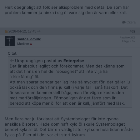
Helt obegripligt att folk ser alkisproblem med detta. De som har
problem kommer ju hinka i sig öl vare sig den är varm eller kall.
Citera
2026-04-12, 17:43
#
62
Reg: Nov 2005
santos_deville
Inlägg: 9 707
Medlem
Citat:
Ursprungligen postat av
Enterprise
Det är absolut lagligt och förekommer. Men det känns som
att det finns en hel del "sossighet" att inte vilja ha
"drickfärdig" öl.
Att man sparar pengar ger jag inte så mycket för, det gäller ju
också läsk och den finns ju kall (i varje fall i små flaskor). Det
är snarare en kommersiell fråga, man får väga elkostnaden
mot merförsäljningen. Förmodligen är det färre som är
beredd att köpa mer öl för att den är kall, jämfört med läsk.
Men flera har ju förklarat att Systembolaget får inte gynna
enskilda ölsorter. Hade dom haft kyld öl skulle Systembolaget
behövt kyla all öl. Det blir en väldigt stor kyl som hela tiden måste
fyllas på. Eller att det var ett stort kylrum.