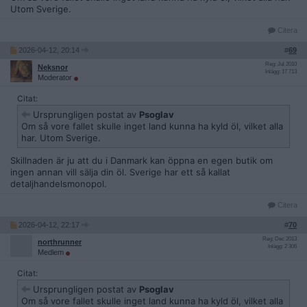
Utom Sverige.
Citera
2026-04-12, 20:14
#
69
Reg: Jul 2010
Neksnor
Inlägg: 17 713
Moderator
Citat:
Ursprungligen postat av
Psoglav
Om så vore fallet skulle inget land kunna ha kyld öl, vilket alla
har. Utom Sverige.
Skillnaden är ju att du i Danmark kan öppna en egen butik om
ingen annan vill sälja din öl. Sverige har ett så kallat
detaljhandelsmonopol.
Citera
2026-04-12, 22:17
#
70
Reg: Dec 2013
northrunner
Inlägg: 2 306
Medlem
Citat:
Ursprungligen postat av
Psoglav
Om så vore fallet skulle inget land kunna ha kyld öl, vilket alla