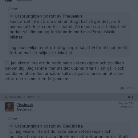
Citat:
Ursprungligen postat av
TheJesuit
Fast är det inte så, om ölen är riktigt kall så gör det ju ont i
pannan att dricka den för snabbt. Så medan du lätt klippt två
burkar så kämpar jag fortfarande med min första iskalla
pilsner.
Jag skule vilja ta det ett steg längre så att vi får ett nationellt
förbud mot att sälja icke-iskall öl.
Oj, jag visste inte att du hade både vetenskapen och politiken
bakom dig. Jag tänkte mer att det uppmuntrar till att gå in och
handla en öl om den är sådär kall och god, snarare än att man
sitter och klämmer en fisljummen.
Citera
2026-04-11, 18:21
#
11
Reg: Jun 2025
TheJesuit
Inlägg: 2 577
Medlem
Citat:
Ursprungligen postat av
Ond.hicka
Oj, jag visste inte att du hade både vetenskapen och
politiken bakom dig. Jag tänkte mer att det uppmuntrar till att