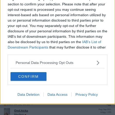
Riktigt så är det ju inte, men i teorin hade det kunnat vara så.
section to confirm your selection. Please note that after your
Bravo.
opt-out request is processed you may continue seeing
Citera
interest-based ads based on personal information utilized by
us or personal information disclosed to third parties prior to
2026-04-11, 18:13
#
9
your opt-out. You may separately opt-out of the further
Reg: Jun 2025
TheJesuit
Inlägg: 2 577
disclosure of your personal information by third parties on the
Medlem
IAB’s list of downstream participants. This information may
Citat:
also be disclosed by us to third parties on the
IAB’s List of
Ursprungligen postat av
Ond.hicka
Downstream Participants
that may further disclose it to other
Riktigt så är det ju inte, men i teorin hade det kunnat vara så.
third parties.
Bravo.
Personal Data Processing Opt Outs
Fast är det inte så, om ölen är riktigt kall så gör det ju ont i pannan
att dricka den för snabbt. Så medan du lätt klippt två burkar så
kämpar jag fortfarande med min första iskalla pilsner.
CONFIRM
Jag skule vilja ta det ett steg längre så att vi får ett nationellt
förbud mot att sälja icke-iskall öl.
Data Deletion
Data Access
Privacy Policy
Citera
2026-04-11, 18:18
#
10
Reg: Sep 2021
Ond.hicka
Inlägg: 1 955
Medlem