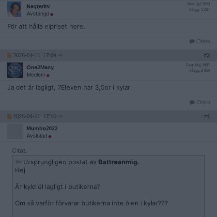
Reg: Jul 2023
Negreritv
Inlägg: 1 287
Avstängd
För att hålla elpriset nere.
Citera
2026-04-11, 17:09
#
3
Reg: Maj 2007
One2Many
Inlägg: 3 954
Medlem
Ja det är lagligt, 7Eleven har 3,5or i kylar
Citera
2026-04-11, 17:10
#
4
Mumbo2022
Avslutad
Citat:
Ursprungligen postat av
Battreanmig.
Hej
Är kyld öl lagligt i butikerna?
Om så varför förvarar butikerna inte ölen i kylar???