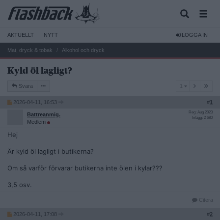
AKTUELLT
NYTT
LOGGA IN
Mat, dryck & tobak
Alkohol och dryck
Kyld öl lagligt?
1
Svara
1
2026-04-11, 16:53
#
1
Reg: Aug 2023
Battreanmig.
Inlägg: 2 680
Medlem
Hej
Är kyld öl lagligt i butikerna?
Om så varför förvarar butikerna inte ölen i kylar???
3,5 osv.
Citera
2026-04-11, 17:08
#
2