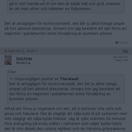
gå in och handla en öl om den är sådär kall och god, snarare
än att man sitter och klämmer en fisljummen.
Det är antagligen för kontroversiellt, det blir ju alltid tokiga utspel
så fort alkohol diskuteras. Annars tror jag bestämt att det finns en
majoritet i parlamentet emot försäljning av ljummen pilsner.
Citera
2026-04-11, 18:23
#
12
Reg: Sep 2021
Ond.hicka
Inlägg: 1 955
Medlem
Citat:
Ursprungligen postat av
TheJesuit
Det är antagligen för kontroversiellt, det blir ju alltid tokiga
utspel så fort alkohol diskuteras. Annars tror jag bestämt att
det finns en majoritet i parlamentet emot försäljning av
ljummen pilsner.
Alltså det finns ju regelverk om det, så vi behöver inte sitta och
gissa och fabulera. Det är olagligt att sälja kyld öl på systemet men
inte olagligt att sälja kylda folkisar. Jag är själv stammis tio minuter
före stängning på enda stället i närheten som säljer kylda folköl,
det är inte direkt den unkna mjölken och de härskna grönsakerna