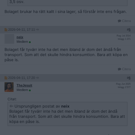
3,5 osv.
Bolaget brukar ha rätt kallt i sina lager, så förstår inte ens frågan.
Citera
2026-04-11, 17:11
#
5
Reg: Jul 2014
neix
Inlägg: 1 371
Medlem
Bolaget får tyvärr inte ha det men ibland är dom det ändå från
transport. Som att det skulle hindra konsumtion. Bara att köpa en
påse is.
Citera
2026-04-11, 17:20
#
6
Reg: Jun 2025
TheJesuit
Inlägg: 2 577
Medlem
Citat:
Ursprungligen postat av
neix
Bolaget får tyvärr inte ha det men ibland är dom det ändå
från transport. Som att det skulle hindra konsumtion. Bara att
köpa en påse is.