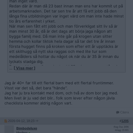
man inget värd.
Redan där är man då 23 bast innan man ens har kommit ut på
arbetsmarknaden. Det tar sen tre år att få ett jobb då den
långa fina utbildningen var inget värd om man inte hade minst
tio års erfarenhet i yrket.
När man sen fått ett jobb och man förverkligat sitt liv så är
man minst 30 år, då är det dags att börja jaga någon att
bygga familj med. Då man inte går på krogen utan sitter
hemma och kollar tiktok hela dagar så tar det tre år innan
första hugget finns på kroken som efter ett år upptäcks är
ett skithugg så nytt ska raggas och med lite tur som
medelålders så hottar du något ok när du är 35 år innan du
lyckats stadga dig.
Barn snabbt som fan och ute vid 37 och sen ensamstående
…
[ Visa mer ]
igen vid 38. Bara lägga ner och räkna med att åldras som
singelmorsa ensam.
Jag är 40+ far till ett flertal barn med ett flertal fruntimmer.
Förr gick folk på krogen när de fyllde 18, blev fulla som
Visst var det så, det bara "hände".
aprövar och drog hem något halvdant skadat gods som
Jag har ju bra kontakt med dom, och två av dom bor jag med.
oturligt nog blev gravid och sen var det bara att stå sitt kast
Men livet är ju vad det blir.. folk som lever efter någon jävla
och njuta av livet när ungen flyttade hemifrån och du då var
checklista kommer aldrig någon vart.
runt 30, för varje extra barn så lägg till ca fem år😆
Citera
2026-04-12, 18:23
#
1205
Reg: Dec 2006
Bimbodeluxe
Inlägg: 15 601
Medlem