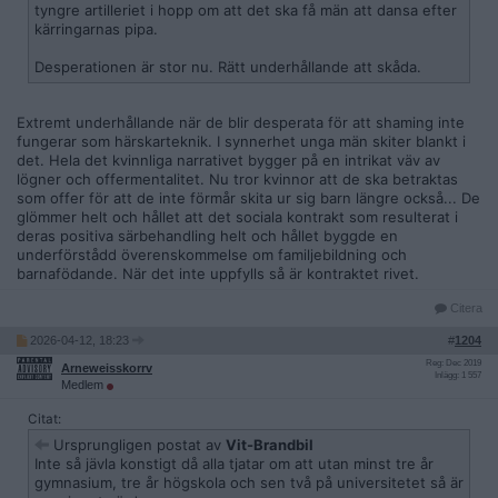
tyngre artilleriet i hopp om att det ska få män att dansa efter
kärringarnas pipa.
Desperationen är stor nu. Rätt underhållande att skåda.
Extremt underhållande när de blir desperata för att shaming inte
fungerar som härskarteknik. I synnerhet unga män skiter blankt i
det. Hela det kvinnliga narrativet bygger på en intrikat väv av
lögner och offermentalitet. Nu tror kvinnor att de ska betraktas
som offer för att de inte förmår skita ur sig barn längre också... De
glömmer helt och hållet att det sociala kontrakt som resulterat i
deras positiva särbehandling helt och hållet byggde en
underförstådd överenskommelse om familjebildning och
barnafödande. När det inte uppfylls så är kontraktet rivet.
Citera
2026-04-12, 18:23
#
1204
Reg: Dec 2019
Arneweisskorrv
Inlägg: 1 557
Medlem
Citat:
Ursprungligen postat av
Vit-Brandbil
Inte så jävla konstigt då alla tjatar om att utan minst tre år
gymnasium, tre år högskola och sen två på universitetet så är