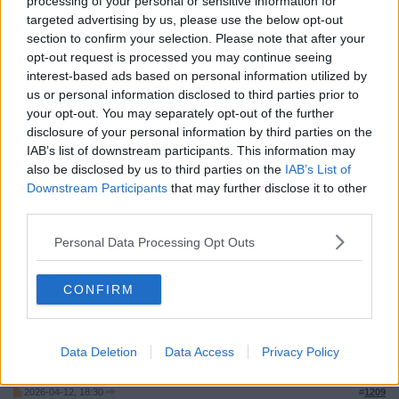
processing of your personal or sensitive information for
Citat:
targeted advertising by us, please use the below opt-out
Ursprungligen postat av
WordWarrior
Extremt underhållande när de blir desperata för att shaming
section to confirm your selection. Please note that after your
inte fungerar som härskarteknik. I synnerhet unga män skiter
opt-out request is processed you may continue seeing
blankt i det. Hela det kvinnliga narrativet bygger på en
interest-based ads based on personal information utilized by
intrikat väv av lögner och offermentalitet. Nu tror kvinnor att
us or personal information disclosed to third parties prior to
de ska betraktas som offer för att de inte förmår skita ur sig
barn längre också... De glömmer helt och hållet att det
your opt-out. You may separately opt-out of the further
sociala kontrakt som resulterat i deras positiva särbehandling
disclosure of your personal information by third parties on the
helt och hållet byggde en underförstådd överenskommelse
IAB’s list of downstream participants. This information may
om familjebildning och barnafödande. När det inte uppfylls så
also be disclosed by us to third parties on the
IAB’s List of
är kontraktet rivet.
Downstream Participants
that may further disclose it to other
third parties.
Det är bara störda kvinnor som bildar familj med otrogna torskar
som horar runt för familjens pengar.
Personal Data Processing Opt Outs
Stå för ditt beteende, skyll inte ifrån dig på kvinnor
CONFIRM
I övrigt skaffar kvinnor det antalet barn de förmår bringa upp, när
de själva får bestämma.
__________________
Senast redigerad av Jenny9 2026-04-12 kl. 18:33.
Data Deletion
Data Access
Privacy Policy
Citera
2026-04-12, 18:30
#
1209