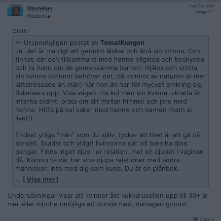
Reg: Dec 2020
Maurelius
Inlägg: 777
Medlem
Citat:
Ursprungligen postat av
TomatKungen
Ja, det är manligt att genuint älskar och åtrå sin kvinna. Och
finnas där och tillsammans med henne vägleda och beskydda
och ta hand om de gemensamma barnen. Hjälpa och stötta
sin kvinna (kvinnor behöver det, då kvinnor av naturen är mer
lättstressade än män) när hon än har för mycket omkring sig.
Balansera upp. Visa vägen. Ha kul med sin kvinna, skratta åt
interna skämt, prata om allt mellan himmel och jord med
henne. Hitta på kul saker med henne och barnen (barn är
livet!).
Endast ytliga "män" som du själv, tycker att livet är att gå på
bordell. Skadat och ytligt! Kvinnorna där vill bara ha dina
pengar. Finns inget djup i er relation, mer en djupet i vaginan
då. Kvinnorna där har sina djupa relationer med andra
människor. Inte med dig som kund. Du är en plånbok.
…
[ Visa mer ]
Kvinnor väntar på att träffa
riktiga
män att få barn med. Som
kommer älska och åtrå dem även vid 30+.
Undersökningar visar att kvinnor åkt kukkarusellen upp till 30+ är
mer eller mindre omöjliga att bonda med, damaged goods!
Citera