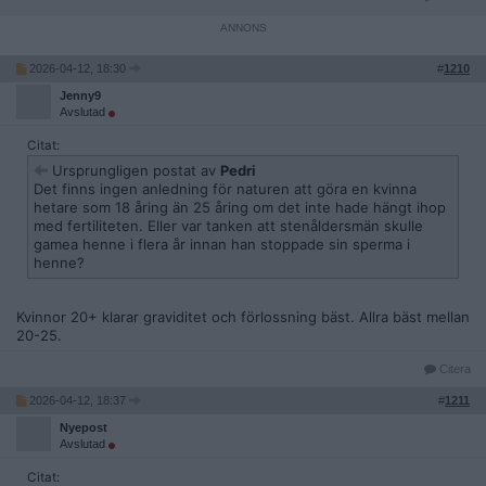
2026-04-12, 18:30
#
1210
Jenny9
Avslutad
Citat:
Ursprungligen postat av
Pedri
Det finns ingen anledning för naturen att göra en kvinna
hetare som 18 åring än 25 åring om det inte hade hängt ihop
med fertiliteten. Eller var tanken att stenåldersmän skulle
gamea henne i flera år innan han stoppade sin sperma i
henne?
Kvinnor 20+ klarar graviditet och förlossning bäst. Allra bäst mellan
20-25.
Citera
2026-04-12, 18:37
#
1211
Nyepost
Avslutad
Citat: