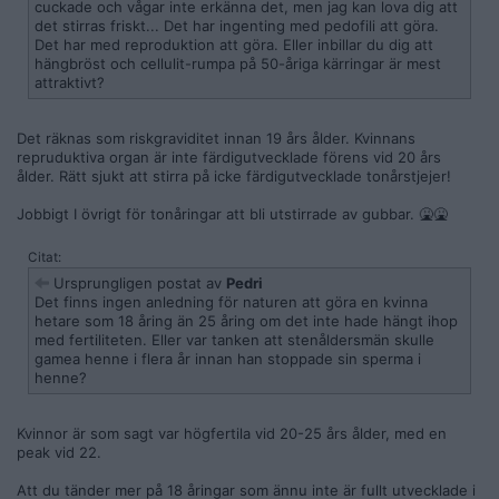
cuckade och vågar inte erkänna det, men jag kan lova dig att
det stirras friskt... Det har ingenting med pedofili att göra.
Det har med reproduktion att göra. Eller inbillar du dig att
hängbröst och cellulit-rumpa på 50-åriga kärringar är mest
attraktivt?
Det räknas som riskgraviditet innan 19 års ålder. Kvinnans
repruduktiva organ är inte färdigutvecklade förens vid 20 års
ålder. Rätt sjukt att stirra på icke färdigutvecklade tonårstjejer!
Jobbigt I övrigt för tonåringar att bli utstirrade av gubbar. 🤮🤮
Citat:
Ursprungligen postat av
Pedri
Det finns ingen anledning för naturen att göra en kvinna
hetare som 18 åring än 25 åring om det inte hade hängt ihop
med fertiliteten. Eller var tanken att stenåldersmän skulle
gamea henne i flera år innan han stoppade sin sperma i
henne?
Kvinnor är som sagt var högfertila vid 20-25 års ålder, med en
peak vid 22.
Att du tänder mer på 18 åringar som ännu inte är fullt utvecklade i