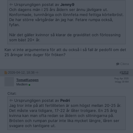
Ursprungligen postat av
Jenny9
Och dagens män i 25 års åldern ser ännu jävligare ut.
Konformade, tunnhåriga och lönnfeta med fettiga körtelbröst.
De har större vårtgårdar än jag har. Fetare rumpa också,
fyfan.
När det gäller kvinnor så klarar de graviditet och förlossning
som bäst 20+ år.
Kan vi inte argumentera för att du också i så fall är pedofil om det
25 åringar inte duger för fröken?
Citera
2026-04-12, 18:38
#
1212
Reg: Apr 2020
TomatKungen
Inlägg: 30 664
Medlem
Citat:
Ursprungligen postat av
Pedri
Jag tror inte på att fertiliteten är som högst mellan 20-25 år.
Det måste vara tidigare, 17-22 år låter troligare. En 25 årig
kvinna kan man ofta redan se åldern och slitningarna på.
Brösten och rumpan putar inte lika mycket längre, låren ser
svagare och tantigare ut.