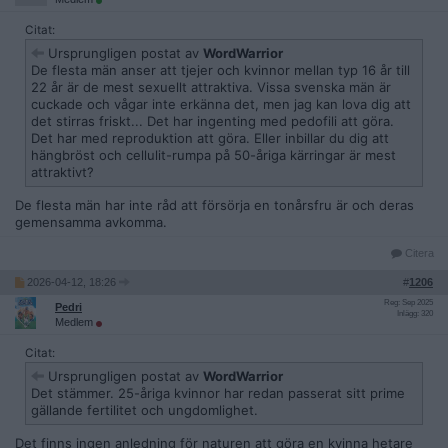
Citat:
Ursprungligen postat av
WordWarrior
De flesta män anser att tjejer och kvinnor mellan typ 16 år till
22 år är de mest sexuellt attraktiva. Vissa svenska män är
cuckade och vågar inte erkänna det, men jag kan lova dig att
det stirras friskt... Det har ingenting med pedofili att göra.
Det har med reproduktion att göra. Eller inbillar du dig att
hängbröst och cellulit-rumpa på 50-åriga kärringar är mest
attraktivt?
De flesta män har inte råd att försörja en tonårsfru är och deras
gemensamma avkomma.
Citera
2026-04-12, 18:26
#
1206
Reg: Sep 2025
Pedri
Inlägg: 320
Medlem
Citat:
Ursprungligen postat av
WordWarrior
Det stämmer. 25-åriga kvinnor har redan passerat sitt prime
gällande fertilitet och ungdomlighet.
Det finns ingen anledning för naturen att göra en kvinna hetare