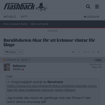
AKTUELLT
NYTT
LOGGA IN
Hem, bostad & familj
Barn och familj
Barnlösheten ökar för att kvinnor väntar för
länge
101
Svara
101
2026-04-12, 18:16
#
1201
Reg: Mar 2014
Ballcancer
Inlägg: 2 248
Medlem
Citat:
Ursprungligen postat av
Devalvera
https://www.svt.se/nyheter/inrikes/utredning-kopplar-okuns
kap-till-laga-fodelsetal-behover-tanka-tidigare
Jag trodde alla visste att gamlingar inte kan få barn? Vad
beror denna okunskap på?