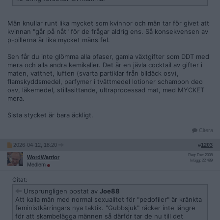
Män knullar runt lika mycket som kvinnor och män tar för givet att
kvinnan "går på nåt" för de frågar aldrig ens. Så konsekvensen av
p-pillerna är lika mycket mäns fel.
Sen får du inte glömma alla pfaser, gamla växtgifter som DDT med
mera och alla andra kemikalier. Det är en jävla cocktail av gifter i
maten, vattnet, luften (svarta partiklar från bildäck osv),
flamskyddsmedel, parfymer i tvättmedel lotioner schampon deo
osv, läkemedel, stillasittande, ultraprocessad mat, med MYCKET
mera.
Sista stycket är bara äckligt.
Citera
2026-04-12, 18:20
#
1203
Reg: Dec 2008
WordWarrior
Inlägg: 22 489
Medlem
Citat:
Ursprungligen postat av
Joe88
Att kalla män med normal sexualitet för "pedofiler" är kränkta
feministkärringars nya taktik. "Gubbsjuk" räcker inte längre
för att skambelägga männen så därför tar de nu till det