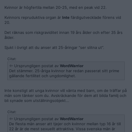
Kvinnor är högfertila mellan 20-25, med en peak vid 22.
Kvinnors repruduktiva organ är
Inte
färdigutvecklade förens vid
20.
Det räknas som riskgraviditet innan 19 års ålder och efter 35 års
ålder.
Sjukt i övrigt att du anser att 25-åringar "ser slitna ut".
Citat:
Ursprungligen postat av
WordWarrior
Det stämmer. 25-åriga kvinnor har redan passerat sitt prime
gällande fertilitet och ungdomlighet.
Inte konstigt att unga kvinnor vill vänta med barn, om de träffar på
män som tänker som du. Avskräckande för dem att bilda familj och
bli synade som utställningsobjekt...
Citat:
Ursprungligen postat av
WordWarrior
De flesta män anser att tjejer och kvinnor mellan typ 16 år till
22 år är de mest sexuellt attraktiva. Vissa svenska män är