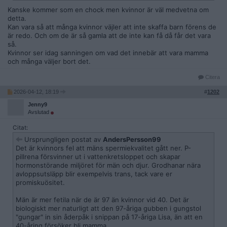
Kanske kommer som en chock men kvinnor är väl medvetna om
detta.
Kan vara så att många kvinnor väjler att inte skaffa barn förens de
är redo. Och om de är så gamla att de inte kan få då får det vara
så.
Kvinnor ser idag sanningen om vad det innebär att vara mamma
och många väljer bort det.
Citera
2026-04-12, 18:19
#
1202
Jenny9
Avslutad
Citat:
Ursprungligen postat av
AndersPersson99
Det är kvinnors fel att mäns spermiekvalitet gått ner. P-
pillrena försvinner ut i vattenkretsloppet och skapar
hormonstörande miljöret för män och djur. Grodhanar nära
avloppsutsläpp blir exempelvis trans, tack vare er
promiskuösitet.
Män är mer fetila när de är 97 än kvinnor vid 40. Det är
biologiskt mer naturligt att den 97-åriga gubben i gungstol
"gungar" in sin åderpåk i snippan på 17-åriga Lisa, än att en
40-åring försöker bli mamma.