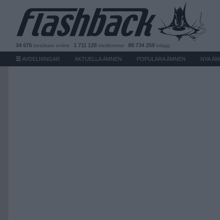
34 676
1 711 128
88 734 259
besökare
online
medlemmar
inlägg
AVDELNINGAR
AKTUELLA ÄMNEN
POPULÄRA ÄMNEN
NYA Ä