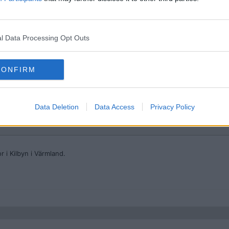
knad_serie
)
l Data Processing Opt Outs
merikanskt) ursprungsfolk. Så, stenålders-Goliat kanske bodde i det s
ndianen...
CONFIRM
Data Deletion
Data Access
Privacy Policy
orven
 i Kilbyn i Värmland.