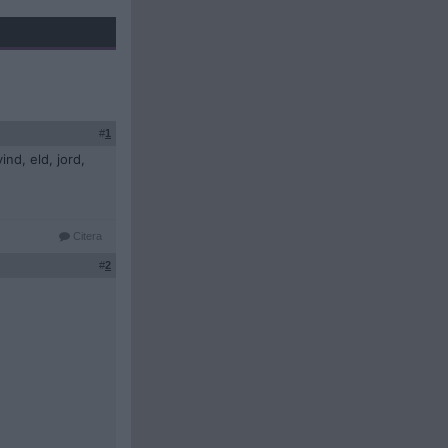
#
1
nd, eld, jord,
Citera
#
2