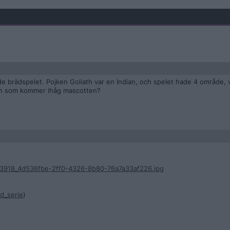
e brädspelet. Pojken Goliath var en Indian, och spelet hade 4 område, vi
on som kommer ihåg mascotten?
6433918_4d536fbe-2ff0-4326-8b80-76a7a33af226.jpg
ad_serie
)