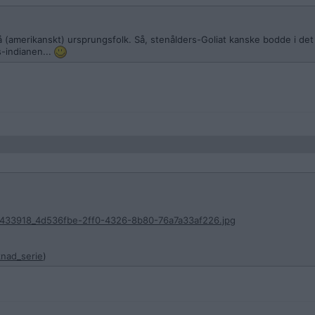
 (amerikanskt) ursprungsfolk. Så, stenålders-Goliat kanske bodde i det
s-indianen...
636433918_4d536fbe-2ff0-4326-8b80-76a7a33af226.jpg
knad_serie
)