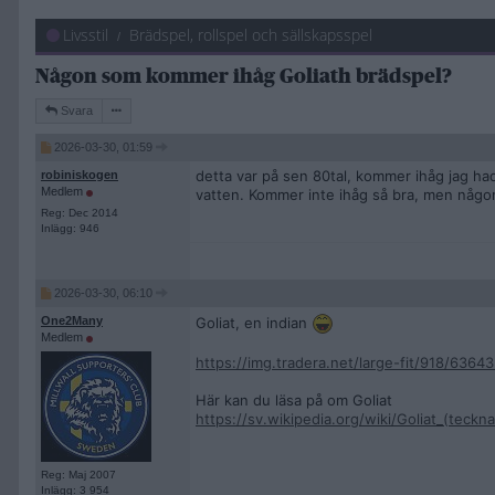
Livsstil
Brädspel, rollspel och sällskapsspel
Någon som kommer ihåg Goliath brädspel?
Svara
2026-03-30, 01:59
detta var på sen 80tal, kommer ihåg jag had
robiniskogen
Medlem
vatten. Kommer inte ihåg så bra, men någ
Reg: Dec 2014
Inlägg: 946
2026-03-30, 06:10
Goliat, en indian
One2Many
Medlem
https://img.tradera.net/large-fit/918/63
Här kan du läsa på om Goliat
https://sv.wikipedia.org/wiki/Goliat_(teckn
Reg: Maj 2007
Inlägg: 3 954