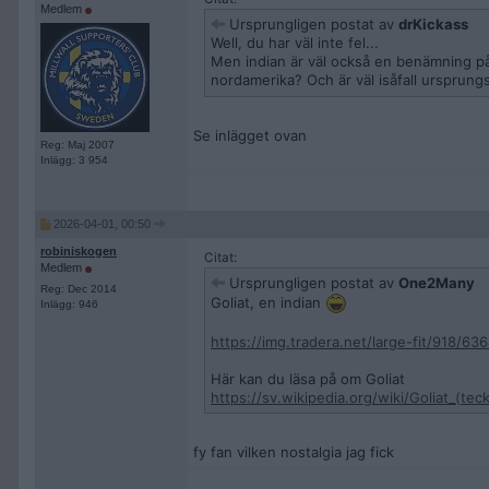
Medlem
Ursprungligen postat av
drKickass
Well, du har väl inte fel...
Men indian är väl också en benämning på
nordamerika? Och är väl isåfall ursprung
Se inlägget ovan
Reg: Maj 2007
Inlägg: 3 954
2026-04-01, 00:50
robiniskogen
Citat:
Medlem
Ursprungligen postat av
One2Many
Reg: Dec 2014
Goliat, en indian
Inlägg: 946
https://img.tradera.net/large-fit/918/
Här kan du läsa på om Goliat
https://sv.wikipedia.org/wiki/Goliat_(tec
fy fan vilken nostalgia jag fick