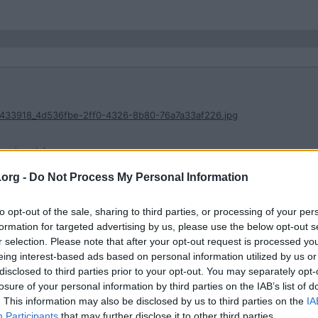
636433918_4d536fbe-2ff0-4326-8b80-76a7a33af226.jpg
knad_serie
)
.org -
Do Not Process My Personal Information
to opt-out of the sale, sharing to third parties, or processing of your per
formation for targeted advertising by us, please use the below opt-out s
r selection. Please note that after your opt-out request is processed y
eing interest-based ads based on personal information utilized by us or
disclosed to third parties prior to your opt-out. You may separately opt-
losure of your personal information by third parties on the IAB’s list of
. This information may also be disclosed by us to third parties on the
IA
636433918_4d536fbe-2ff0-4326-8b80-76a7a33af226.jpg
Participants
that may further disclose it to other third parties.