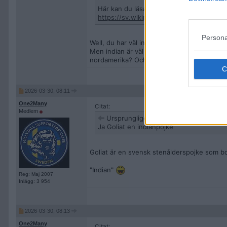
Här kan du läsa på om Goliat
https://sv.wikipedia.org/wiki/Goliat_(tec
Persona
Well, du har väl inte fel...
Men indian är väl också en benämning på (a
nordamerika? Och är väl isåfall ursprungs-i
2026-03-30, 08:11
One2Many
Citat:
Medlem
Ursprungligen postat av
Varmlandsk
Ja Goliat en indianpojke
Goliat är en svensk stenålderspojke som bor
"Indian"
Reg: Maj 2007
Inlägg: 3 954
2026-03-30, 08:13
One2Many
Citat: