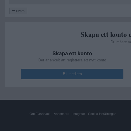
Svara
Skapa ett konto e
Du måste v
Skapa ett konto
Det är enkelt att registrera ett nytt konto
Bli medlem
Om Flashback
Annonsera
Integritet
Cookie-inställningar