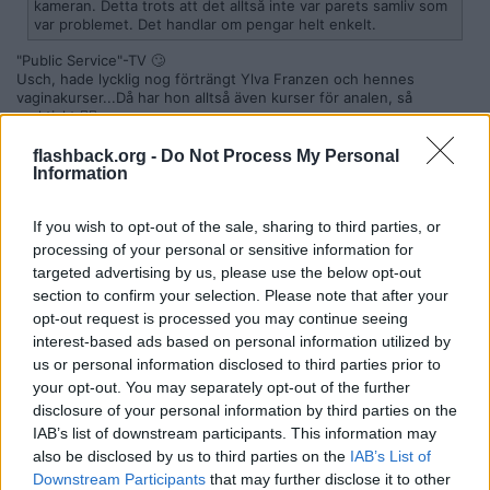
kameran. Detta trots att det alltså inte var parets samliv som
var problemet. Det handlar om pengar helt enkelt.
"Public Service"-TV 🙄
Usch, hade lycklig nog förträngt Ylva Franzen och hennes
vaginakurser...Då har hon alltså även kurser för analen, så
praktiskt 🤷‍♀️
Citera
flashback.org -
Do Not Process My Personal
Information
2026-06-09, 17:59
#
1304
Reg: Jan 2023
Villekulla90
Inlägg: 2 785
If you wish to opt-out of the sale, sharing to third parties, or
Medlem
processing of your personal or sensitive information for
Citat:
targeted advertising by us, please use the below opt-out
Ursprungligen postat av
Maria222
section to confirm your selection. Please note that after your
Att se hyfsad ut är väl inte att leka barbie? Var Emilia och
opt-out request is processed you may continue seeing
Jasmine barbiewannabies tycker du?
interest-based ads based on personal information utilized by
Nu är det ju DU som tycker "klä upp sig" för en kvinna 2026 är att
us or personal information disclosed to third parties prior to
ha klänning på sig, dina dubbla måttstockar (john som har samma
your opt-out. You may separately opt-out of the further
klädstil anklagas INTE för att inte "se hyfsad ut") är närmast
disclosure of your personal information by third parties on the
sexistiskt. Men vill man missa poängen kan man ju alltid göra det
och anmärka på ordval istället..
IAB’s list of downstream participants. This information may
also be disclosed by us to third parties on the
IAB’s List of
Citat:
Downstream Participants
that may further disclose it to other