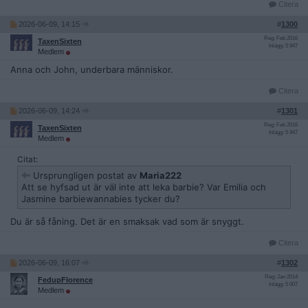
Citera
2026-06-09, 14:15
#
1300
Reg: Feb 2016
TaxenSixten
Inlägg: 5 947
Medlem
Anna och John, underbara människor.
Citera
2026-06-09, 14:24
#
1301
Reg: Feb 2016
TaxenSixten
Inlägg: 5 947
Medlem
Citat:
Ursprungligen postat av
Maria222
Att se hyfsad ut är väl inte att leka barbie? Var Emilia och
Jasmine barbiewannabies tycker du?
Du är så fåning. Det är en smaksak vad som är snyggt.
Citera
2026-06-09, 16:07
#
1302
Reg: Jan 2014
FedupFlorence
Inlägg: 5 007
Medlem