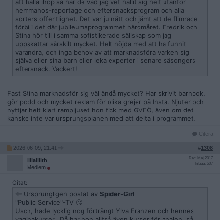
att hålla ihop så har de vad jag vet hållit sig helt utanför
hemmahos-reportage och eftersnacksprogram och alla
sorters offentlighet. Det var ju nätt och jämt att de flimrade
förbi i det där jubileumsprogrammet häromåret. Fredrik och
Stina hör till i samma sofistikerade sällskap som jag
uppskattar särskilt mycket. Helt nöjda med att ha funnit
varandra, och inga behov av att marknadsföra varken sig
själva eller sina barn eller leka experter i senare säsongers
eftersnack. Vackert!
Fast Stina marknadsför sig väl ändå mycket? Har skrivit barnbok,
gör podd och mycket reklam för olika grejer på Insta. Njuter och
nyttjar helt klart rampljuset hon fick med GVFÖ, även om det
kanske inte var ursprungsplanen med att delta i programmet.
Citera
2026-06-09, 21:41
#
1308
Reg: Maj 2017
lillalilith
Inlägg: 507
Medlem
Citat:
Ursprungligen postat av
Spider-Girl
"Public Service"-TV 🙄
Usch, hade lycklig nog förträngt Ylva Franzen och hennes
vaginakurser...Då har hon alltså även kurser för analen, så