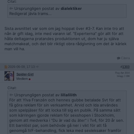
Citat:
Ursprungligen postat av
dialektiker
Redigerat jävla trams...
Sista avsnittet var som om jag hoppat över #3-7. Kan inte tro att
nån är gift idag, inte med varann iaf. "Experterna" gör allt för att
hålla deltagarna pratandes produktionen ut, dom har ju själva
matchmakeat, och det blir riktigt obra rådgivning om det är kärlek
man vill ha.
Citera
2026-06-09, 17:13
#
1303
Reg: Apr 2014
Spider-Girl
Inlägg: 1 398
Medlem
Citat:
Ursprungligen postat av
lillalilith
För att Ylva Franzén och hennes gubbe betalade Svt för att
få göra reklam för sin verksamhet. Arvid och Ida användes
som spelpjäser för att locka till sig en publik. På samma sätt
som kärringen gjorde reklam för sexshopen i Stockholm,
genom att medverka i "Du är vad du äter" i Tv4, för 20 år sen.
Ett barnlöst par, som behövde gå ner i vikt för att få
genomgå IVF-behandling, fick leka med sexleksaker framför