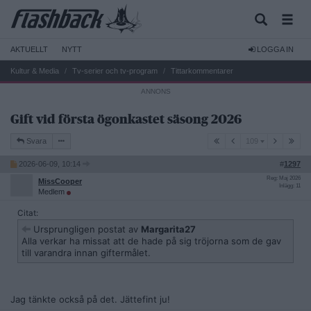
AKTUELLT
NYTT
LOGGA IN
Kultur & Media
Tv-serier och tv-program
Tittarkommentarer
Gift vid första ögonkastet säsong 2026
109
Svara
109
2026-06-09, 10:14
#
1297
Reg: Maj 2026
MissCooper
Inlägg: 11
Medlem
Citat:
Ursprungligen postat av
Margarita27
Alla verkar ha missat att de hade på sig tröjorna som de gav
till varandra innan giftermålet.
Jag tänkte också på det. Jättefint ju!