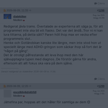
Citera
2026-06-09, 11:33
#
1298
Reg: Jan 2015
dialektiker
Inlägg: 10 296
Medlem
Redigerat jävla trams. Övertalade av experterna att säga ja, för att
programmet inte ska bli ett fiasko. Det var det ändå..Tror ni ni kan
lura tittarna, på detta sätt? Paren höll ihop max en vecka efter
programmets slut..
Henke och Gotländskan kanske lite längre, men inte stod hon ut
speciellt länge med ADHD-gringon som säckar ihop så fort det är
"något på gång".
Det är otroligt påfrestande att leva ihop med den här
självupptagna typen med diagnos..De förstör gärna för andra,
eftersom att allt fokus ska vara på dem själva.
__________________
Senast redigerad av dialektiker 2026-06-09 kl. 11:36.
Citera
2026-06-09, 12:20
#
1299
Reg: Jun 2024
gscoIkljyikdvkhfdI
Inlägg: 2 431
Medlem
Jättefina par, hoppas att det håller för samtliga av dem 😊