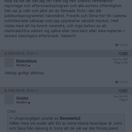
ihop så har de vad jag vet hållit sig helt utanför hemmahos-
reportage och eftersnacksprogram och alla sorters offentlighet.
Det var ju nätt och jämt att de flimrade förbi i det där
jubileumsprogrammet häromåret. Fredrik och Stina hör till i samma
sofistikerade sällskap som jag uppskattar särskilt mycket. Helt
nöjda med att ha funnit varandra, och inga behov av att
marknadsföra varken sig själva eller sina barn eller leka experter i
senare säsongers eftersnack. Vackert!
Citera
2026-06-09, 20:23
#
1306
Reg: Dec 2006
Bimbodeluxe
Inlägg: 15 582
Medlem
Väldigt gulligt alltihop.
Citera
2026-06-09, 20:54
#
1307
Reg: Okt 2019
Quiskui
Inlägg: 8
Medlem
Citat:
Ursprungligen postat av
Donatella2
Håller med om exakt allt! Ett av mina mesta favoritpar är John
och Sara från säsong 4, trots att de väl var det första paret