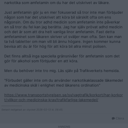
narkotika som amfetamin om du har det utskrivet av läkare.
Just amfetamin gör ju en mer fokuserad så tror inte man förbjuder
någon som har det utskrivet att köra bil särskilt ofta om ens
någonsin. Om du tror adhd medicin som amfetamin inte påverkar
en så tror du fel kan jag berätta. Jag har själv prövat adhd medicin
och det är som att dra helt vanliga linor amfetamin. Fast detta
amfetaminet som läkaren skriver ut sväljer man ofta. Sen kan man
ta två tabletter om man vill bli ännu högare. Ingen kommer kunna
bevisa att du är för hög för att köra bil allra minst polisen.
Det finns alltså inga speciella gränsnivåer för amfetamin som det
gör för alkohol som förbjuder en att köra.
Men du behöver inte tro mig. Läs själv på Trafikverkets hemsida.
"Förbudet gäller inte om du använder narkotikaklassade läkemedel
av medicinska skäl i enlighet med läkarens ordination"
https://www.transportstyrelsen.se/sv/vagtrafik/korkort/har-korkor
t/villkor-och-medicinska-krav/trafikfarliga-lakemedel/
__________________
Senast redigerad av stycket 2026-02-13 kl. 06:45.
Citera