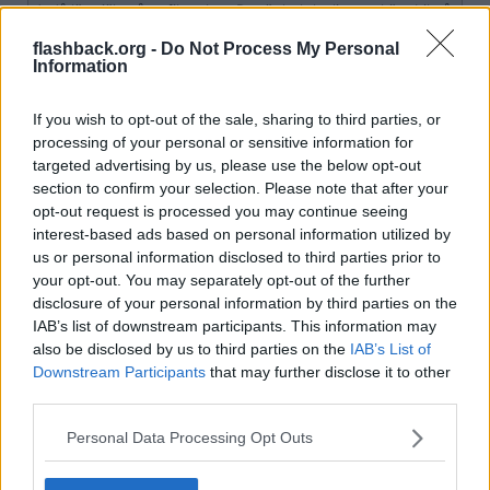
Jodå läs själv på trafikverket. Det är helt lagligt att köra bil på
narkotika som amfetamin om du har det utskrivet av läkare.
flashback.org -
Do Not Process My Personal
Information
Just amfetamin gör ju en mer fokuserad så tror inte man
förbjuder någon som har det utskrivet att köra bil särskilt ofta
om ens någonsin. Om du tror adhd medicin som amfetamin
If you wish to opt-out of the sale, sharing to third parties, or
inte påverkar en så tror du fel kan jag berätta. Jag har själv
prövat adhd medicin och det är som att dra helt vanliga linor
processing of your personal or sensitive information for
amfetamin. Fast detta amfetaminet som läkaren skriver ut
targeted advertising by us, please use the below opt-out
sväljer man ofta. Sen kan man ta två tabletter om man vill bli
section to confirm your selection. Please note that after your
ännu högare. Ingen kommer kunna bevisa att du är för hög
opt-out request is processed you may continue seeing
för att köra bil allra minst polisen.
interest-based ads based on personal information utilized by
Det finns alltså inga speciella gränsnivåer för amfetamin som
us or personal information disclosed to third parties prior to
det gör för alkohol som förbjuder en att köra.
your opt-out. You may separately opt-out of the further
…
[ Visa mer ]
disclosure of your personal information by third parties on the
Men du behöver inte tro mig. Läs själv på Trafikverkets
IAB’s list of downstream participants. This information may
hemsida.
also be disclosed by us to third parties on the
IAB’s List of
Om du fortsättet och läser om medicinen så är det förbjudet att
"Förbudet gäller inte om du använder narkotikaklassade
köra i början av behandlingen och läkaren måste avgöra att/när
Downstream Participants
that may further disclose it to other
läkemedel av medicinska skäl i enlighet med läkarens
nivån är tillräckligt låg.
third parties.
ordination"
Du kan inte bryta mot lagar på recept, svammel.
https://www.transportstyrelsen.se/sv/vagtrafik/korkort/har-k
Personal Data Processing Opt Outs
orkort/villkor-och-medicinska-krav/trafikfarliga-lakemedel/
Citera
2026-02-13, 06:51
#
140