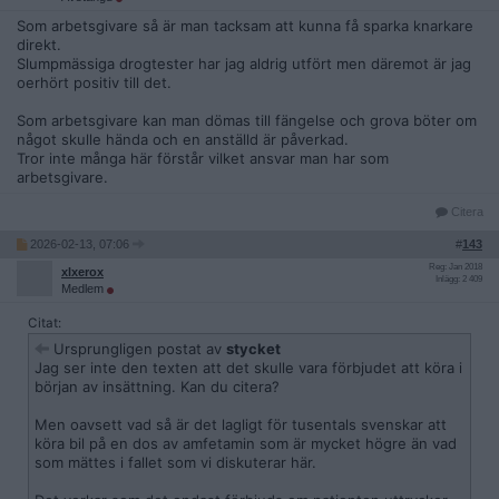
Som arbetsgivare så är man tacksam att kunna få sparka knarkare
direkt.
Slumpmässiga drogtester har jag aldrig utfört men däremot är jag
oerhört positiv till det.
Som arbetsgivare kan man dömas till fängelse och grova böter om
något skulle hända och en anställd är påverkad.
Tror inte många här förstår vilket ansvar man har som
arbetsgivare.
Citera
2026-02-13, 07:06
#
143
Reg: Jan 2018
xlxerox
Inlägg: 2 409
Medlem
Citat:
Ursprungligen postat av
stycket
Jag ser inte den texten att det skulle vara förbjudet att köra i
början av insättning. Kan du citera?
Men oavsett vad så är det lagligt för tusentals svenskar att
köra bil på en dos av amfetamin som är mycket högre än vad
som mättes i fallet som vi diskuterar här.