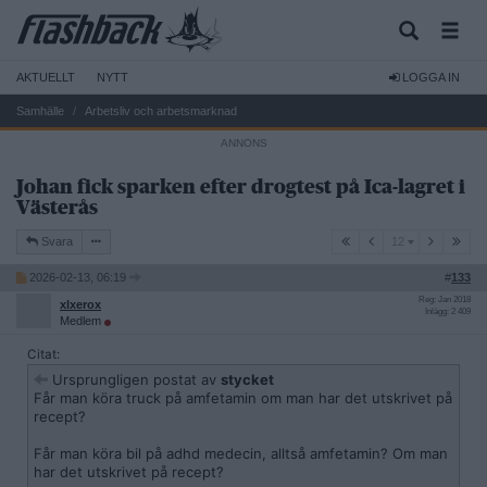
AKTUELLT
NYTT
LOGGA IN
Samhälle
Arbetsliv och arbetsmarknad
Johan fick sparken efter drogtest på Ica-lagret i
Västerås
12
Svara
12
2026-02-13, 06:19
#
133
Reg: Jan 2018
xlxerox
Inlägg: 2 409
Medlem
Citat:
Ursprungligen postat av
stycket
Får man köra truck på amfetamin om man har det utskrivet på
recept?
Får man köra bil på adhd medecin, alltså amfetamin? Om man
har det utskrivet på recept?