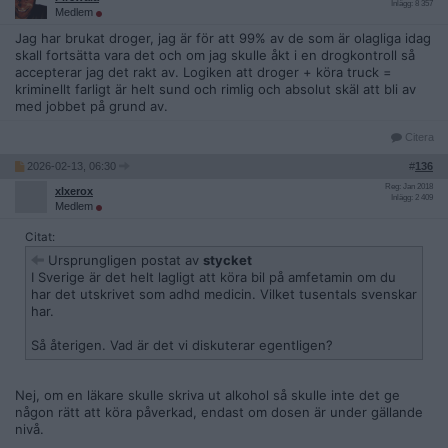
Inlägg: 8 357
Medlem
Jag har brukat droger, jag är för att 99% av de som är olagliga idag
skall fortsätta vara det och om jag skulle åkt i en drogkontroll så
accepterar jag det rakt av. Logiken att droger + köra truck =
kriminellt farligt är helt sund och rimlig och absolut skäl att bli av
med jobbet på grund av.
Citera
2026-02-13, 06:30
#
136
Reg: Jan 2018
xlxerox
Inlägg: 2 409
Medlem
Citat:
Ursprungligen postat av
stycket
I Sverige är det helt lagligt att köra bil på amfetamin om du
har det utskrivet som adhd medicin. Vilket tusentals svenskar
har.
Så återigen. Vad är det vi diskuterar egentligen?
Nej, om en läkare skulle skriva ut alkohol så skulle inte det ge
någon rätt att köra påverkad, endast om dosen är under gällande
nivå.