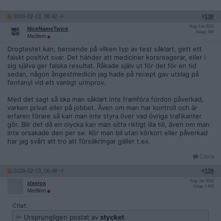
2026-02-13, 06:42
#
138
Reg: Feb 2023
NiceNameTwice
Inlägg: 566
Medlem
Drogtestet kan, beroende på vilken typ av test såklart, gett ett
falskt positivt svar. Det händer att mediciner korsreagerar, eller i
sig själva ger falska resultat. Råkade själv ut för det för en tid
sedan, någon ångestmedicin jag hade på recept gav utslag på
fentanyl vid ett vanligt urinprov.
Med det sagt så ska man såklart inte framföra fordon påverkad,
varken privat eller på jobbet. Även om man har kontroll och är
erfaren förare så kan man inte styra över vad övriga trafikanter
gör. Blir det då en olycka kan man sitta riktigt illa till, även om man
inte orsakade den per se. Kör man bil utan körkort eller påverkad
har jag svårt att tro att försäkringar gäller t.ex.
Citera
2026-02-13, 06:48
#
139
Reg: Jan 2018
xlxerox
Inlägg: 2 409
Medlem
Citat:
Ursprungligen postat av
stycket