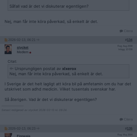
Såfall vad är det vi diskuterar egentligen?
Nej, man får inte köra påverkad, så enkelt är det.
Citera
2026-02-13, 06:21
#
134
Reg: Aug 2008
stycket
Inlägg: 10 038
Medlem
Citat:
Ursprungligen postat av
xlxerox
Nej, man får inte köra påverkad, så enkelt är det.
I Sverige är det helt lagligt att köra bil på amfetamin om du har det
utskrivet som adhd medicin. Vilket tusentals svenskar har.
Så återigen. Vad är det vi diskuterar egentligen?
__________________
Senast redigerad av stycket 2026-02-13 kl. 06:24.
Citera
2026-02-13, 06:23
#
135
Reg: Maj 2004
Firewaia