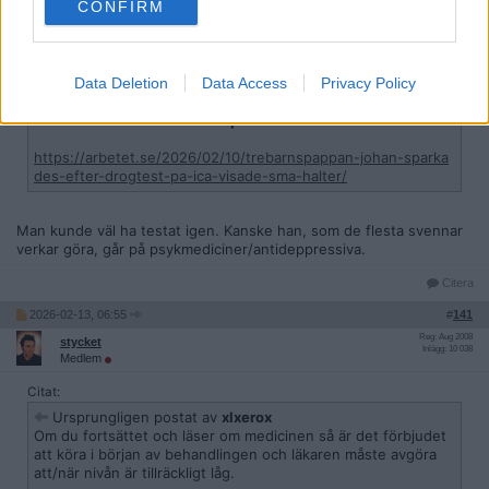
CONFIRM
Reg: Dec 2012
Jahbrah
Inlägg: 3 657
Medlem
Citat:
Data Deletion
Data Access
Privacy Policy
Ursprungligen postat av
BombaySaphire
Rätt eller fel att Johan fick sparken?
https://arbetet.se/2026/02/10/trebarnspappan-johan-sparka
des-efter-drogtest-pa-ica-visade-sma-halter/
Man kunde väl ha testat igen. Kanske han, som de flesta svennar
verkar göra, går på psykmediciner/antideppressiva.
Citera
2026-02-13, 06:55
#
141
Reg: Aug 2008
stycket
Inlägg: 10 038
Medlem
Citat:
Ursprungligen postat av
xlxerox
Om du fortsättet och läser om medicinen så är det förbjudet
att köra i början av behandlingen och läkaren måste avgöra
att/när nivån är tillräckligt låg.