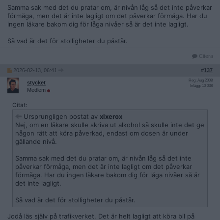
Samma sak med det du pratar om, är nivån låg så det inte påverkar
förmåga, men det är inte lagligt om det påverkar förmåga. Har du
ingen läkare bakom dig för låga nivåer så är det inte lagligt.
Så vad är det för stolligheter du påstår.
Citera
2026-02-13, 06:41
#
137
Reg: Aug 2008
stycket
Inlägg: 10 038
Medlem
Citat:
Ursprungligen postat av
xlxerox
Nej, om en läkare skulle skriva ut alkohol så skulle inte det ge
någon rätt att köra påverkad, endast om dosen är under
gällande nivå.
Samma sak med det du pratar om, är nivån låg så det inte
påverkar förmåga, men det är inte lagligt om det påverkar
förmåga. Har du ingen läkare bakom dig för låga nivåer så är
det inte lagligt.
Så vad är det för stolligheter du påstår.
Jodå läs själv på trafikverket. Det är helt lagligt att köra bil på