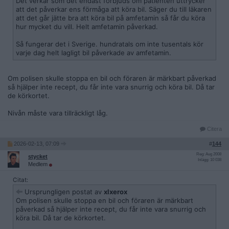
Det verkar som det endast förbjuds om patienten uttrycker
att det påverkar ens förmåga att köra bil. Säger du till läkaren
att det går jätte bra att köra bil på amfetamin så får du köra
hur mycket du vill. Helt amfetamin påverkad.
Så fungerar det i Sverige. hundratals om inte tusentals kör
varje dag helt lagligt bil påverkade av amfetamin.
Om polisen skulle stoppa en bil och föraren är märkbart påverkad
så hjälper inte recept, du får inte vara snurrig och köra bil. Då tar
de körkortet.
Nivån måste vara tillräckligt låg.
Citera
2026-02-13, 07:09
#
144
Reg: Aug 2008
stycket
Inlägg: 10 038
Medlem
Citat:
Ursprungligen postat av
xlxerox
Om polisen skulle stoppa en bil och föraren är märkbart
påverkad så hjälper inte recept, du får inte vara snurrig och
köra bil. Då tar de körkortet.