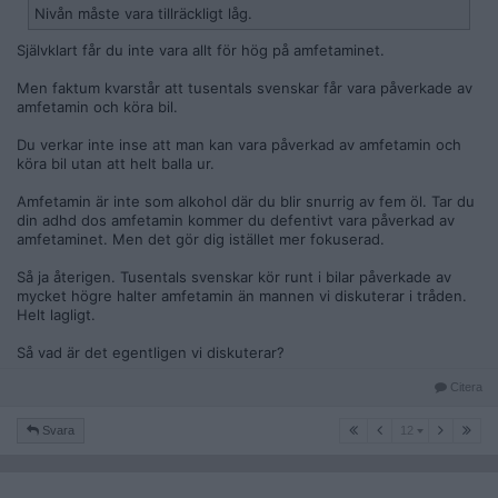
Nivån måste vara tillräckligt låg.
Självklart får du inte vara allt för hög på amfetaminet.
Men faktum kvarstår att tusentals svenskar får vara påverkade av
amfetamin och köra bil.
Du verkar inte inse att man kan vara påverkad av amfetamin och
köra bil utan att helt balla ur.
Amfetamin är inte som alkohol där du blir snurrig av fem öl. Tar du
din adhd dos amfetamin kommer du defentivt vara påverkad av
amfetaminet. Men det gör dig istället mer fokuserad.
Så ja återigen. Tusentals svenskar kör runt i bilar påverkade av
mycket högre halter amfetamin än mannen vi diskuterar i tråden.
Helt lagligt.
Så vad är det egentligen vi diskuterar?
Citera
12
Svara
12