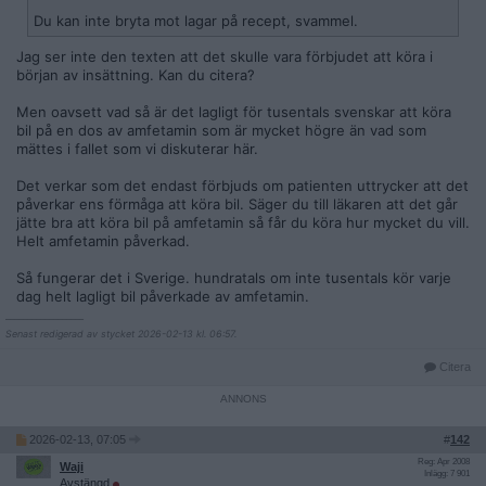
Du kan inte bryta mot lagar på recept, svammel.
Jag ser inte den texten att det skulle vara förbjudet att köra i
början av insättning. Kan du citera?
Men oavsett vad så är det lagligt för tusentals svenskar att köra
bil på en dos av amfetamin som är mycket högre än vad som
mättes i fallet som vi diskuterar här.
Det verkar som det endast förbjuds om patienten uttrycker att det
påverkar ens förmåga att köra bil. Säger du till läkaren att det går
jätte bra att köra bil på amfetamin så får du köra hur mycket du vill.
Helt amfetamin påverkad.
Så fungerar det i Sverige. hundratals om inte tusentals kör varje
dag helt lagligt bil påverkade av amfetamin.
__________________
Senast redigerad av stycket 2026-02-13 kl. 06:57.
Citera
2026-02-13, 07:05
#
142
Reg: Apr 2008
Waji
Inlägg: 7 901
Avstängd