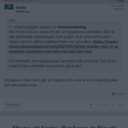
2026-02-01, 17:32
#
132
Reg: Jul 2025
Eroxxs
Inlägg: 230
Medlem
Citat:
Ursprungligen postat av
Avalancheking
Det finns inte en enda fördel att legalisera cannabis. Det är
alla påhittade anledningar som juden drar eftersom juden
ligger bakom själva legaliseringen av cannabis:
https://www.t
heoccidentalobserver.net/2021/01/14/the-jewish-role-in-pr
omoting-cannabis-and-why-its-bad-for-you/
Ett samhälle som legaliserar cannabis mår inte bra. Det finns
inget friskt samhälle som skulle göra det.
Droppa en länk som går att öppna och som är en trovärdig källa
ditt alkoholist vrak
Citera
11
Svara
11
Skapa ett konto eller logga in för att