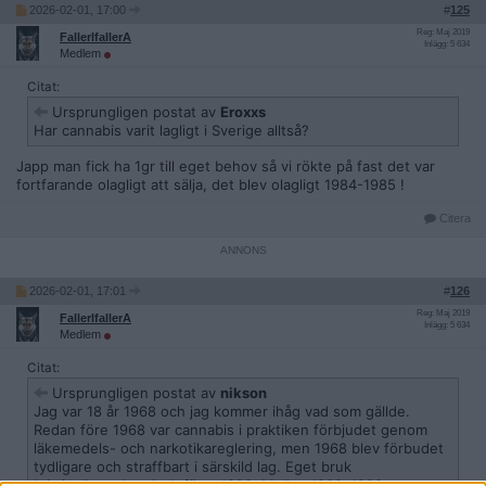
2026-02-01, 17:00
#
125
Reg: Maj 2019
FallerIfallerA
Inlägg: 5 634
Medlem
Citat:
Ursprungligen postat av
Eroxxs
Har cannabis varit lagligt i Sverige alltså?
Japp man fick ha 1gr till eget behov så vi rökte på fast det var
fortfarande olagligt att sälja, det blev olagligt 1984-1985 !
Citera
2026-02-01, 17:01
#
126
Reg: Maj 2019
FallerIfallerA
Inlägg: 5 634
Medlem
Citat:
Ursprungligen postat av
nikson
Jag var 18 år 1968 och jag kommer ihåg vad som gällde.
Redan före 1968 var cannabis i praktiken förbjudet genom
läkemedels- och narkotikareglering, men 1968 blev förbudet
tydligare och straffbart i särskild lag. Eget bruk
kriminaliserades dock först 1988. Mellan 1968–1988 var