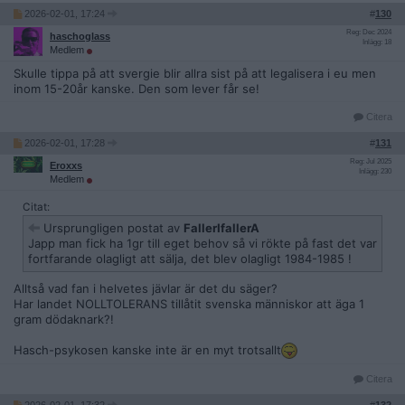
2026-02-01, 17:24
#
130
Reg: Dec 2024
haschoglass
Inlägg: 18
Medlem
Skulle tippa på att svergie blir allra sist på att legalisera i eu men
inom 15-20år kanske. Den som lever får se!
Citera
2026-02-01, 17:28
#
131
Reg: Jul 2025
Eroxxs
Inlägg: 230
Medlem
Citat:
Ursprungligen postat av
FallerIfallerA
Japp man fick ha 1gr till eget behov så vi rökte på fast det var
fortfarande olagligt att sälja, det blev olagligt 1984-1985 !
Alltså vad fan i helvetes jävlar är det du säger?
Har landet NOLLTOLERANS tillåtit svenska människor att äga 1
gram dödaknark?!
Hasch-psykosen kanske inte är en myt trotsallt
Citera