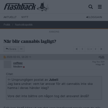
AKTUELLT
NYTT
LOGGA IN
Politik
Narkotikapolitik
När blir cannabis lagligt?
11
Svara
11
2026-02-01, 16:20
#
121
Reg: Nov 2024
coffeez
Inlägg: 483
Medlem
Citat:
Ursprungligen postat av
Jubeli
Jag bara undrar: vem tar ansvar för att cannabis inte ska
hamna i deras händer idag?
Vore det inte bättre om någon tog det ansvaret ändå?