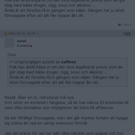
Folk kan ändå köpa ut om det vore legaliserat precis som de gör
idag med både droger, cigg, snus och alkohol....
Ända är att försöka få in gängen som säljer. Gängen har ju blivit
försvagade efter att allt fler toppar åkt dit.
Citera
2026-02-01, 16:24
#
122
Jubeli
Avslutad
Citat:
Ursprungligen postat av
coffeez
Folk kan ändå köpa ut om det vore legaliserat precis som de
gör idag med både droger, cigg, snus och alkohol....
Ända är att försöka få in gängen som säljer. Gängen har ju
blivit försvagade efter att allt fler toppar åkt dit.
Nejdå. Åker en in, rekryteras två nya.
Och sitter en kriminell i fängelse, så lär han känna 20 kriminella till
med olika kontakter och möjligheter att bidra till affärerna.
De blir tillfälligt försvagade, men det går mycket fortare att bygga
sig starka än vad en vanlig svensson förstår.
Jag vet precis för jag har sätt vilka nätverk som skapas och hur