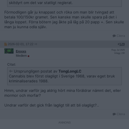
skitdyrt om det var statligt reglerat.
Förmodligen går ju knappast och röka om man blir tvingad att
betala 100/150kr gramet. Sen kanske man skulle spara på det i
långa loppet. Förra bötern jag åkte på låg på 20 papp +. Sen skulle
man ju kunna odla själv.
Citera
2026-02-01, 17:22
#
129
Reg: Jul 2025
Eroxxs
Inlägg: 230
Medlem
Citat:
Ursprungligen postat av
TongLongLC
Cannabis blev först olagligt i Sverige 1968, varav eget bruk
kriminaliserades 1988.
Hmm, undrar varför jag aldrig hört mina föräldrar nämnt det, eller
mormor och morfar?
Undrar varför det gick från lagligt till att bli olagligt?..
Citera