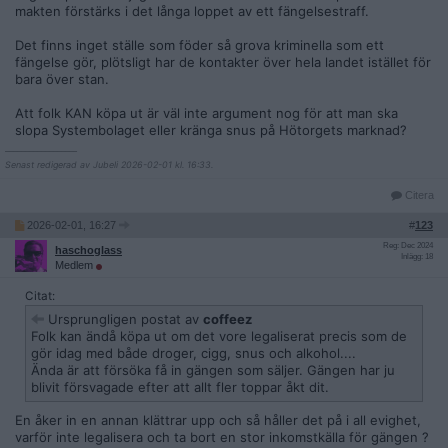
makten förstärks i det långa loppet av ett fängelsestraff.
Det finns inget ställe som föder så grova kriminella som ett
fängelse gör, plötsligt har de kontakter över hela landet istället för
bara över stan.
Att folk KAN köpa ut är väl inte argument nog för att man ska
slopa Systembolaget eller kränga snus på Hötorgets marknad?
__________________
Senast redigerad av Jubeli 2026-02-01 kl. 16:33.
Citera
2026-02-01, 16:27
#
123
Reg: Dec 2024
haschoglass
Inlägg: 18
Medlem
Citat:
Ursprungligen postat av
coffeez
Folk kan ändå köpa ut om det vore legaliserat precis som de
gör idag med både droger, cigg, snus och alkohol....
Ända är att försöka få in gängen som säljer. Gängen har ju
blivit försvagade efter att allt fler toppar åkt dit.
En åker in en annan klättrar upp och så håller det på i all evighet,
varför inte legalisera och ta bort en stor inkomstkälla för gängen ?