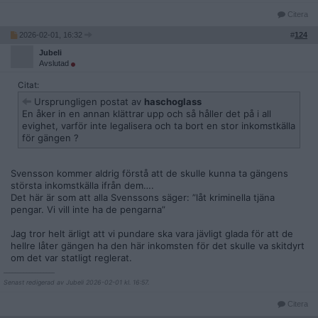
Citera
2026-02-01, 16:32
#
124
Jubeli
Avslutad
Citat:
Ursprungligen postat av
haschoglass
En åker in en annan klättrar upp och så håller det på i all
evighet, varför inte legalisera och ta bort en stor inkomstkälla
för gängen ?
Svensson kommer aldrig förstå att de skulle kunna ta gängens
största inkomstkälla ifrån dem….
Det här är som att alla Svenssons säger: ”låt kriminella tjäna
pengar. Vi vill inte ha de pengarna”
Jag tror helt ärligt att vi pundare ska vara jävligt glada för att de
hellre låter gängen ha den här inkomsten för det skulle va skitdyrt
om det var statligt reglerat.
__________________
Senast redigerad av Jubeli 2026-02-01 kl. 16:57.
Citera