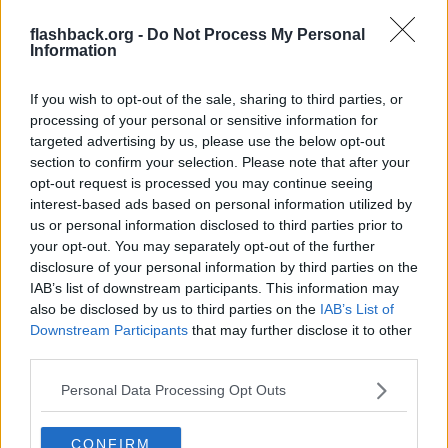
innehav, försäljning och tillverkning olagligt, men inte själva
konsumtionen.
flashback.org -
Do Not Process My Personal
Information
Helt rätt!
If you wish to opt-out of the sale, sharing to third parties, or
Citera
processing of your personal or sensitive information for
targeted advertising by us, please use the below opt-out
2026-02-01, 17:17
#
127
section to confirm your selection. Please note that after your
Reg: Nov 2024
coffeez
Inlägg: 483
opt-out request is processed you may continue seeing
Medlem
interest-based ads based on personal information utilized by
Citat:
us or personal information disclosed to third parties prior to
Ursprungligen postat av
Jubeli
your opt-out. You may separately opt-out of the further
Nejdå. Åker en in, rekryteras två nya.
disclosure of your personal information by third parties on the
Och sitter en kriminell i fängelse, så lär han känna 20
IAB’s list of downstream participants. This information may
kriminella till med olika kontakter och möjligheter att bidra till
affärerna.
also be disclosed by us to third parties on the
IAB’s List of
Downstream Participants
that may further disclose it to other
De blir tillfälligt försvagade, men det går mycket fortare att
third parties.
bygga sig starka än vad en vanlig svensson förstår.
Jag vet precis för jag har sätt vilka nätverk som skapas och
Personal Data Processing Opt Outs
hur makten förstärks i det långa loppet av ett fängelsestraff.
Det finns inget ställe som föder så grova kriminella som ett
CONFIRM