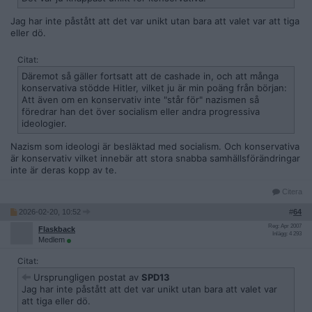
De kallade Demokraterna för krigshetsare och kallade Trump
för "fredspresidenten", men så fort Trump började hota att
Jag har inte påstått att det var unikt utan bara att valet var att tiga
invadera och annektera Kanada, Grönland, Panamakanalen
eller dö.
osv så var det plötsligt helt acceptabelt att krigshetsa och på
sociala medier var Trunp-anhängare väldigt exalterade över
Citat:
retoriken att invadera och erlvra andra självständiga nationer.
Däremot så gäller fortsatt att de cashade in, och att många
Fred var plötsligt inte längre särskilt viktigt.
konservativa stödde Hitler, vilket ju är min poäng från början:
Att även om en konservativ inte "står för" nazismen så
De har alltid försvarat medborgares rätt att äga och bära
föredrar han det över socialism eller andra progressiva
vapen med näbbar och klor, men när Trumps paramilitära ICE-
ideologier.
trupper mördar demonstranter så är det plötsligt
demonstranternas fel eftersom de bar vapen (med licens och
Nazism som ideologi är besläktad med socialism. Och konservativa
tillstånd att bära det offentligt) på offentlig plats till en
är konservativ vilket innebär att stora snabba samhällsförändringar
demonstration samt att personer som bär vapen till en
inte är deras kopp av te.
demonstration bara är ute efter att ställa till med bråk (trots
deras enorma stöd för Kyle Rittenhouse).
Citera
De skanderade "DRAIN THE SWAMP!" under Trumps politiska
2026-02-20, 10:52
#
64
rallyn i flera år, men när Donald Trump har gjort träsket
Reg: Apr 2007
djupare än någonsin tack vare att han bl.a ersatt enorma
Flaskback
Inlägg: 4 293
Medlem
delar av statliga myndigheter med lojalister och tillsatt
lobbyister på nyckelpositioner inom regeringen så är träsket
Citat:
plötsligt inte längre något problem.
Ursprungligen postat av
SPD13
Jag har inte påstått att det var unikt utan bara att valet var
De skanderade "LOCK HER UP!" under Trumps politiska rallyn
att tiga eller dö.
under flera år i stöd för att fängsla Hillary Clinton utan att