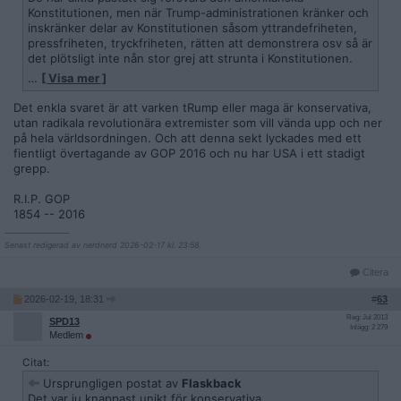
Konstitutionen, men när Trump-administrationen kränker och
inskränker delar av Konstitutionen såsom yttrandefriheten,
pressfriheten, tryckfriheten, rätten att demonstrera osv så är
det plötsligt inte nån stor grej att strunta i Konstitutionen.
…
[ Visa mer ]
Och när Trump vill eliminera delar av Konstitutionen, som
exempelvis det 14:e tillägget som garanterar medborgarskap
Det enkla svaret är att varken tRump eller maga är konservativa,
till alla som föds i USA, så är Konstitutionen inte alls särskilt
utan radikala revolutionära extremister som vill vända upp och ner
helig längre.
på hela världsordningen. Och att denna sekt lyckades med ett
fientligt övertagande av GOP 2016 och nu har USA i ett stadigt
Och när Trump totalt struntar i varje enskild individs
grepp.
konstitutionella rätt till en rättsprocess (vilket även gäller
icke-medborgare som befinner sig i USA) i syfte att utvisa
R.I.P. GOP
illegala medborgare snabbt så är plötsligt Konstitutionen inte
1854 -- 2016
särskilt viktig.
__________________
Senast redigerad av nerdnerd 2026-02-17 kl. 23:58.
De skrek i flera år om att Epstein-filerna ska offentliggöras så
mäktiga pedofiler avslöjas, men när det visade sig att det är
Citera
Donald Trump själv som förekommer allra mest i Epstein-
2026-02-19, 18:31
#
63
filerna med mängder av anklagelser och anmälningar gällande
övergrepp på unga flickor samt att han ska ha hjälpt Epstein
Reg: Jul 2013
SPD13
Inlägg: 2 279
med sin trafficking av flickor till rika människor samt att det
Medlem
framkommit att Elon Musk bönade och bad Epstein att få
besöka hans ökända privata ö så är Epstein-filerna plötsligt
Citat:
inte längre särskilt viktiga.
Ursprungligen postat av
Flaskback
Det var ju knappast unikt för konservativa.