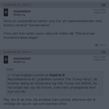
2026-02-23, 19:05
#
69
Reg: Jan 2006
grungewhore
Inlägg: 18 240
Medlem
Ännu en sossetråd av idioter som tror att marknadsliberaler med
kristen moral är "konservativa".
Finns det inte redan tusen såna här trådar där TDS:arna kan
fortsätta kräkas ikapp?
Citera
2026-02-23, 19:10
#
70
Reg: Jan 2006
grungewhore
Inlägg: 18 240
Medlem
Citat:
Ursprungligen postat av
HepCat-X
Republikanerna är i praktiken numera "the Trump Party", de
kommer aldrig att distansera sig från Trump och MAGA, De
har kedjat fast sig vid honom, svalt hans propaganda med
hull och hår.
Nej, det är de inte. De avvaktar hans period, eftersom det är
omöjligt att sia om vad som kommer efter.