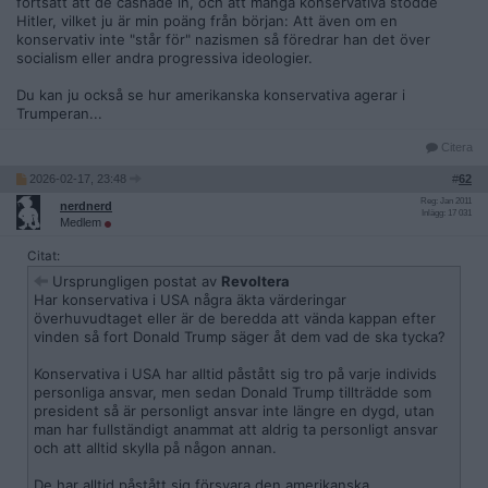
fortsatt att de cashade in, och att många konservativa stödde
Hitler, vilket ju är min poäng från början: Att även om en
konservativ inte "står för" nazismen så föredrar han det över
socialism eller andra progressiva ideologier.
Du kan ju också se hur amerikanska konservativa agerar i
Trumperan...
Citera
2026-02-17, 23:48
#
62
Reg: Jan 2011
nerdnerd
Inlägg: 17 031
Medlem
Citat:
Ursprungligen postat av
Revoltera
Har konservativa i USA några äkta värderingar
överhuvudtaget eller är de beredda att vända kappan efter
vinden så fort Donald Trump säger åt dem vad de ska tycka?
Konservativa i USA har alltid påstått sig tro på varje individs
personliga ansvar, men sedan Donald Trump tillträdde som
president så är personligt ansvar inte längre en dygd, utan
man har fullständigt anammat att aldrig ta personligt ansvar
och att alltid skylla på någon annan.
De har alltid påstått sig försvara den amerikanska