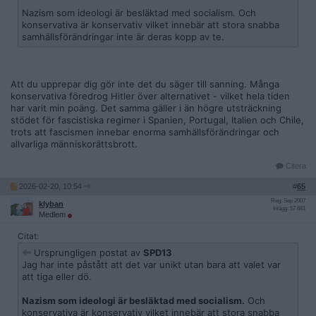
hon begått något faktiskt brott, men när Donald Trump
Nazism som ideologi är besläktad med socialism. Och
åtalades för att faktiskt ha begått brott så var det helt
konservativa är konservativ vilket innebär att stora snabba
plötsligt fel och korrupt att ställa politiska motståndare inför
samhällsförändringar inte är deras kopp av te.
rätta.
De har länge skrikit om att arbetsplatser måste sluta med DEI
för att det är diskriminering som ger jobb till okvalificerade
Att du upprepar dig gör inte det du säger till sanning. Många
människor, men när Donald Trumps administration består av
konservativa föredrog Hitler över alternativet - vilket hela tiden
TV-personligheter, superrika donatorer till hans politiska
har varit min poäng. Det samma gäller i än högre utsträckning
kampanj, gamla vänner och affärsbekanta som till 90% är
stödet för fascistiska regimer i Spanien, Portugal, Italien och Chile,
totalt okvalificerade för sina jobb så är det plötsligt inte
trots att fascismen innebar enorma samhällsförändringar och
längre några problem.
allvarliga människorättsbrott.
De har länge skrikit om att ställa korrupta politiker till svars
Citera
och att politiker som utnyttjar sin ställning för att tjäna
pengar måste kastas ut ur Washington, men när Donald
2026-02-20, 10:54
#
65
Trump har bevisat sig vara den mesta korrupta presidenten i
Reg: Sep 2007
historien genom att bl.a ha tagit emot över 1 miljard dollar i
klyban
Inlägg: 57 681
Medlem
mutor (helt öppet dessutom) så är det plötsligt inte längre
några problem att politiker begår korruption.
Citat:
Ursprungligen postat av
SPD13
De har länge skrikit om att politiker som utnyttjar sin ställning
Jag har inte påstått att det var unikt utan bara att valet var
för att öka sin personliga förmögenhet misstänksamt mycket
att tiga eller dö.
måste kastas ut ur Washington, men när Donald Trump gör
skumma miljardvinster på kryptovalutor och har nästan
Nazism som ideologi är besläktad med socialism.
Och
fördubblat sin redan enorma förmögenhet sedan han åter
konservativa är konservativ vilket innebär att stora snabba
tillträdde som president så är det plötsligt inte längre några