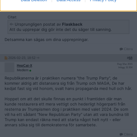
Reg: Jul 2013
SPD13
Inlägg: 2 279
Medlem
Citat:
Ursprungligen postat av
Flaskback
Att du upprepar dig gör inte det du säger till sanning.
Detsamma kan sägas om dina upprepningar.
Citera
2026-02-23, 18:52
#
68
Reg: Mar 2015
HepCat-X
Inlägg: 31 934
Medlem
Republikanerna är i praktiken numera "the Trump Party", de
kommer aldrig att distansera sig från Trump och MAGA, De har
kedjat fast sig vid honom, svalt hans propaganda med hull och hår.
Hoppet om att det skulle finnas en punkt i framtiden där man
kunde restaurera ett mera vettigt och hederligt högerparti från
resterna av Trumpismen dog i praktiken med valet 2024. De som
vill ha ett sådant "New Republican Party" utan att vara bundna till
Trump kan endast räkna med att starta något helt nytt - eller
annars söka sig till demokraterna för samarbete.
Citera