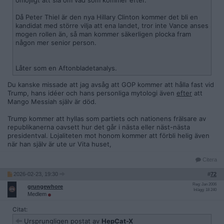
omöjligt att sia om vad som kommer efter.
Då Peter Thiel är den nya Hillary Clinton kommer det bli en
kandidat med större vilja att ena landet, tror inte Vance anses
mogen rollen än, så man kommer säkerligen plocka fram
någon mer senior person.
Låter som en Aftonbladetanalys.
Du kanske missade att jag avsåg att GOP kommer att hålla fast vid
Trump, hans idéer och hans personliga mytologi även
efter
att
Mango Messiah själv är död.
Trump kommer att hyllas som partiets och nationens frälsare av
republikanerna oavsett hur det går i nästa eller näst-nästa
presidentval. Lojaliteten mot honom kommer att förbli helig även
när han själv är ute ur Vita huset,
Citera
2026-02-23, 19:30
#
72
Reg: Jan 2006
grungewhore
Inlägg: 18 240
Medlem
Citat:
Ursprungligen postat av
HepCat-X