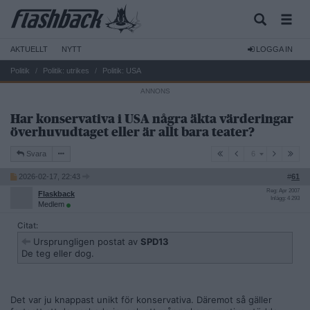
AKTUELLT
NYTT
LOGGA IN
Politik
Politik: utrikes
Politik: USA
Har konservativa i USA några äkta värderingar
överhuvudtaget eller är allt bara teater?
6
Svara
6
2026-02-17, 22:43
#
61
Reg: Apr 2007
Flaskback
Inlägg: 4 293
Medlem
Citat:
Ursprungligen postat av
SPD13
De teg eller dog.
Det var ju knappast unikt för konservativa. Däremot så gäller