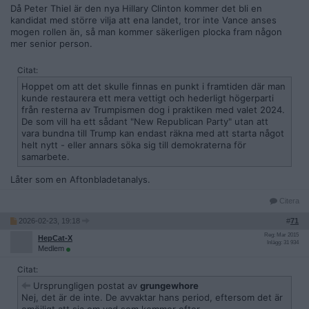
Då Peter Thiel är den nya Hillary Clinton kommer det bli en
kandidat med större vilja att ena landet, tror inte Vance anses
mogen rollen än, så man kommer säkerligen plocka fram någon
mer senior person.
Citat:
Hoppet om att det skulle finnas en punkt i framtiden där man
kunde restaurera ett mera vettigt och hederligt högerparti
från resterna av Trumpismen dog i praktiken med valet 2024.
De som vill ha ett sådant "New Republican Party" utan att
vara bundna till Trump kan endast räkna med att starta något
helt nytt - eller annars söka sig till demokraterna för
samarbete.
Låter som en Aftonbladetanalys.
Citera
2026-02-23, 19:18
#
71
Reg: Mar 2015
HepCat-X
Inlägg: 31 934
Medlem
Citat:
Ursprungligen postat av
grungewhore
Nej, det är de inte. De avvaktar hans period, eftersom det är