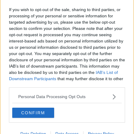
Komiskt nog innan så var kognitiv viktigt för presidentposten, så
väl ålder som donalds kunde man inte bli president och problem
If you wish to opt-out of the sale, sharing to third parties, or
med framföra sin kropp var mycket dåligt det med.
processing of your personal or sensitive information for
Så vad hände, jo sekten kom med sin fascism, och helt PLÖTSLIGT
så var allt detta okey igen.
targeted advertising by us, please use the below opt-out
section to confirm your selection. Please note that after your
Citera
opt-out request is processed you may continue seeing
interest-based ads based on personal information utilized by
us or personal information disclosed to third parties prior to
2026-02-20, 11:44
#
66
your opt-out. You may separately opt-out of the further
Reg: Jul 2011
Paris24
disclosure of your personal information by third parties on the
Inlägg: 15 853
Medlem
IAB’s list of downstream participants. This information may
Den politiska sida som mest styrs av dogmer och känslor är
also be disclosed by us to third parties on the
IAB’s List of
naturligtvis Vänster. Finns inga Vänstersamhällen som fungerat
Downstream Participants
that may further disclose it to other
ändå röstar de vänster. Alla bra fungerande länder är Höger.
third parties.
Detta sagt så har ju allt vett lämnat Republ i USA med Trump. Men
han är ju egentligen inte politiker utan främst narcissist och det
Personal Data Processing Opt Outs
underliga är ju alla konstiga slump-vägar som gjort att han blivit
vald trots att han är en stolle. Men Reps kommer att hitta tillbaka
till sin gamla politik.
CONFIRM
Citera
2026-02-23, 18:04
#
67
Data Deletion
Data Access
Privacy Policy