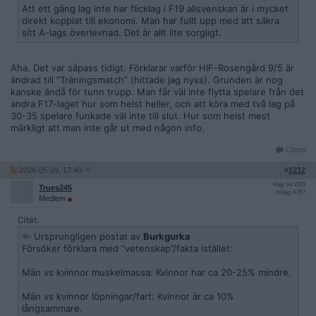
Att ett gäng lag inte har flicklag i F19 allsvenskan är i mycket
direkt kopplat till ekonomi. Man har fullt upp med att säkra
sitt A-lags överlevnad. Det är allt lite sorgligt.
Aha. Det var såpass tidigt. Förklarar varför HIF-Rosengård 9/5 är
ändrad till ”Träningsmatch” (hittade jag nyss). Grunden är nog
kanske ändå för tunn trupp. Man får väl inte flytta spelare från det
andra F17-laget hur som helst heller, och att köra med två lag på
30-35 spelare funkade väl inte till slut. Hur som helst mest
märkligt att man inte går ut med någon info.
Citera
2026-05-29, 17:40
#
1212
Reg: Jul 2023
Trues245
Inlägg: 4 357
Medlem
Citat:
Ursprungligen postat av
Burkgurka
Försöker förklara med ”vetenskap”/fakta istället:
Män vs kvinnor muskelmassa: Kvinnor har ca 20-25% mindre.
Män vs kvinnor löpningar/fart: Kvinnor är ca 10%
långsammare.