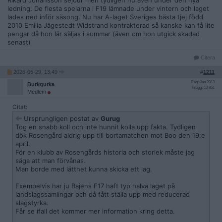
Rikard Johansson sejour men tydligen nu även under den nya
ledning. De flesta spelarna i F19 lämnade under vintern och laget
lades ned inför säsong. Nu har A-laget Sveriges bästa tjej född
2010 Emilia Jägestedt Widstrand kontrakterad så kanske kan få lite
pengar då hon lär säljas i sommar (även om hon utgick skadad
senast)
Citera
2026-05-29, 13:49
#
1211
Reg: Jan 2013
Burkgurka
Inlägg: 10 861
Medlem
Citat:
Ursprungligen postat av
Gurug
Tog en snabb koll och inte hunnit kolla upp fakta. Tydligen
dök Rosengård aldrig upp till bortamatchen mot Boo den 19:e
april.
För en klubb av Rosengårds historia och storlek måste jag
säga att man förvånas.
Man borde med lätthet kunna skicka ett lag.
Exempelvis har ju Bajens F17 haft typ halva laget på
landslagssamlingar och då fått ställa upp med reducerad
slagstyrka.
Får se ifall det kommer mer information kring detta.