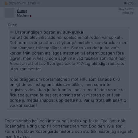
2026-05-29, 11:49
#
1209
Reg: Jul 2025
Gurug
Inlägg: 275
Medlem
Citat:
Ursprungligen postat av
Burkgurka
För att de blev inkallade när spelschemat redan var spikat..
Det normala är ju att man flyttar på matcher som krockar med
landskamper, träningsläger etc. Sedan kan det ju ha varit
korkat från början att lägga matchen på eftermiddagen före
lägret, men vi vet ju som sagt inte vad fasiken som hänt här.
Annat än att ett av Sveriges bästa F17-lag plötsligt raderats
utan kommentar.
(obs tillägget om bortamatchen mot HIF, som slutade 0-0
enligt deras instagram inklusive bilder, men som inte
registrerades.. kan ju ha funnits spelare med i den som inte
fick spela, men är det ett administrativt misstag eller fusk
borde ju media snappat upp detta nu. Var ju trots allt snart 3
veckor sedan)
Tog en snabb koll och inte hunnit kolla upp fakta. Tydligen dök
Rosengård aldrig upp till bortamatchen mot Boo den 19:e april.
För en klubb av Rosengårds historia och storlek måste jag säga att
man förvånas.