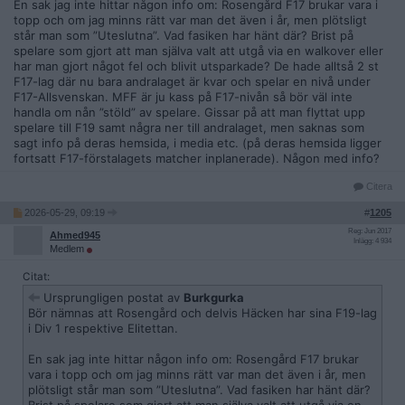
En sak jag inte hittar någon info om: Rosengård F17 brukar vara i
topp och om jag minns rätt var man det även i år, men plötsligt
står man som ”Uteslutna”. Vad fasiken har hänt där? Brist på
spelare som gjort att man själva valt att utgå via en walkover eller
har man gjort något fel och blivit utsparkade? De hade alltså 2 st
F17-lag där nu bara andralaget är kvar och spelar en nivå under
F17-Allsvenskan. MFF är ju kass på F17-nivån så bör väl inte
handla om nån ”stöld” av spelare. Gissar på att man flyttat upp
spelare till F19 samt några ner till andralaget, men saknas som
sagt info på deras hemsida, i media etc. (på deras hemsida ligger
fortsatt F17-förstalagets matcher inplanerade). Någon med info?
Citera
2026-05-29, 09:19
#
1205
Reg: Jun 2017
Ahmed945
Inlägg: 4 934
Medlem
Citat:
Ursprungligen postat av
Burkgurka
Bör nämnas att Rosengård och delvis Häcken har sina F19-lag
i Div 1 respektive Elitettan.
En sak jag inte hittar någon info om: Rosengård F17 brukar
vara i topp och om jag minns rätt var man det även i år, men
plötsligt står man som ”Uteslutna”. Vad fasiken har hänt där?