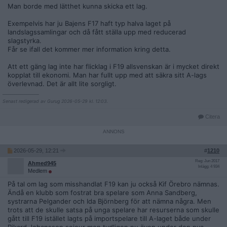
Man borde med lätthet kunna skicka ett lag.
Exempelvis har ju Bajens F17 haft typ halva laget på
landslagssamlingar och då fått ställa upp med reducerad
slagstyrka.
Får se ifall det kommer mer information kring detta.
Att ett gäng lag inte har flicklag i F19 allsvenskan är i mycket direkt
kopplat till ekonomi. Man har fullt upp med att säkra sitt A-lags
överlevnad. Det är allt lite sorgligt.
__________________
Senast redigerad av Gurug 2026-05-29 kl. 12:03.
Citera
2026-05-29, 12:21
#
1210
Reg: Jun 2017
Ahmed945
Inlägg: 4 934
Medlem
På tal om lag som misshandlat F19 kan ju också Kif Örebro nämnas.
Ändå en klubb som fostrat bra spelare som Anna Sandberg,
systrarna Pelgander och Ida Björnberg för att nämna några. Men
trots att de skulle satsa på unga spelare har resurserna som skulle
gått till F19 istället lagts på importspelare till A-laget både under