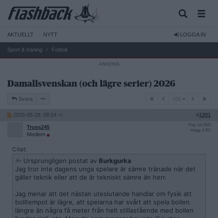
AKTUELLT
NYTT
LOGGA IN
Sport & träning
Fotboll
Damallsvenskan (och lägre serier) 2026
101
Svara
101
2026-05-29, 08:04
#
1201
Reg: Jul 2023
Trues245
Inlägg: 4 357
Medlem
Citat:
Ursprungligen postat av
Burkgurka
Jag tror inte dagens unga spelare är sämre tränade när det
gäller teknik eller att de är tekniskt sämre än herr.
Jag menar att det nästan uteslutande handlar om fysik att
bolltempot är lägre, att spelarna har svårt att spela bollen
längre än några få meter från helt stillastående med bollen