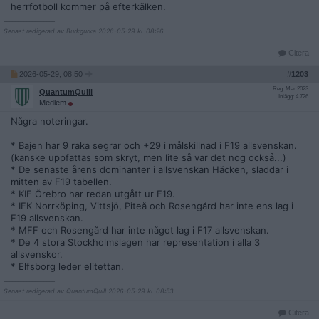
herrfotboll kommer på efterkälken.
__________________
Senast redigerad av Burkgurka 2026-05-29 kl. 08:26.
Citera
2026-05-29, 08:50
#
1203
Reg: Mar 2023
QuantumQuill
Inlägg: 4 726
Medlem
Några noteringar.
* Bajen har 9 raka segrar och +29 i målskillnad i F19 allsvenskan.
(kanske uppfattas som skryt, men lite så var det nog också...)
* De senaste årens dominanter i allsvenskan Häcken, sladdar i
mitten av F19 tabellen.
* KIF Örebro har redan utgått ur F19.
* IFK Norrköping, Vittsjö, Piteå och Rosengård har inte ens lag i
F19 allsvenskan.
* MFF och Rosengård har inte något lag i F17 allsvenskan.
* De 4 stora Stockholmslagen har representation i alla 3
allsvenskor.
* Elfsborg leder elitettan.
__________________
Senast redigerad av QuantumQuill 2026-05-29 kl. 08:53.
Citera