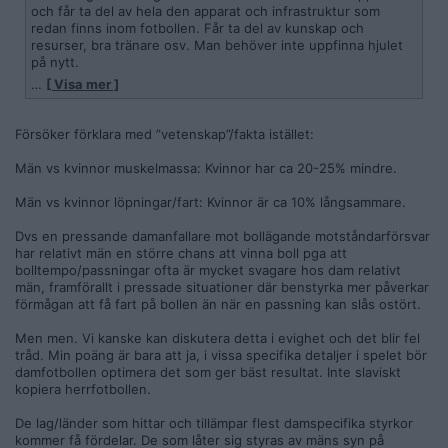
och får ta del av hela den apparat och infrastruktur som
redan finns inom fotbollen. Får ta del av kunskap och
resurser, bra tränare osv. Man behöver inte uppfinna hjulet
på nytt.
…
[ Visa mer ]
Du pratar som att damfotboll skulle vara en helt annan sport
än fotboll, men det är ju fotboll. Samma plan, samma regler.
Varför ska man då uppfinna hjulet på nytt, inte ta vara på
Försöker förklara med ”vetenskap”/fakta istället:
något av den infrastruktur och kunskap och struktur som
redan finns och är klar att appliceras även på damer? Det är
Män vs kvinnor muskelmassa: Kvinnor har ca 20-25% mindre.
ju så alla de bästa damlagen har gjort. Är man emot det då
låter det mest som att man är emot att det satsas på damer.
Män vs kvinnor löpningar/fart: Kvinnor är ca 10% långsammare.
Dvs en pressande damanfallare mot bollägande motståndarförsvar
har relativt män en större chans att vinna boll pga att
bolltempo/passningar ofta är mycket svagare hos dam relativt
män, framförallt i pressade situationer där benstyrka mer påverkar
förmågan att få fart på bollen än när en passning kan slås ostört.
Men men. Vi kanske kan diskutera detta i evighet och det blir fel
tråd. Min poäng är bara att ja, i vissa specifika detaljer i spelet bör
damfotbollen optimera det som ger bäst resultat. Inte slaviskt
kopiera herrfotbollen.
De lag/länder som hittar och tillämpar flest damspecifika styrkor
kommer få fördelar. De som låter sig styras av mäns syn på