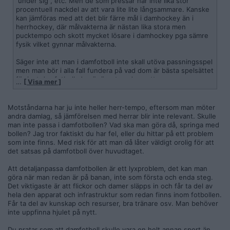
”under sig”, etc. Men de som pressar har inte lika stor
procentuell nackdel av att vara lite lite långsammare. Kanske
kan jämföras med att det blir färre mål i damhockey än i
herrhockey, där målvakterna är nästan lika stora men
pucktempo och skott mycket lösare i damhockey pga sämre
fysik vilket gynnar målvakterna.
Säger inte att man i damfotboll inte skall utöva passningsspel
men man bör i alla fall fundera på vad dom är bästa spelsättet
för just damfotboll. Jag är övertygad om att
…
[ Visa mer ]
tränare/förbundet tänker fel när man hela tiden vill pracka på
damerna herrfotbollens spelsätt istället för att tänka vad som
är mest rätt för damfotboll.
Motståndarna har ju inte heller herr-tempo, eftersom man möter
andra damlag, så jämförelsen med herrar blir inte relevant. Skulle
Skall fylla på med att kritisera hur man ofta i damfotboll
man inte passa i damfotbollen? Vad ska man göra då, springa med
försvarar sig som herr vid hörnor. Man ställer inte en spelare
bollen? Jag tror faktiskt du har fel, eller du hittar på ett problem
vid varje stolpe utan prioriterar att istället markera spelare
som inte finns. Med risk för att man då låter väldigt orolig för att
som sannolikt är ofarliga, som t ex någon vid ungefär
det satsas på damfotboll över huvudtaget.
straffpunkten. Varför? Jo, för att inom herr kan spelare nicka
mål från straffpunkten, och att en damspelare inte har den
Att detaljanpassa damfotbollen är ett lyxproblem, det kan man
fysiken bortser man ifrån. Nu tycker jag ju även herr borde
göra när man redan är på banan, inte som första och enda steg.
försvara sitt mål på hörnor men inom dam är det ännu
Det viktigaste är att flickor och damer släpps in och får ta del av
viktigare. Vi ser gång på gång lösa nickar trilla/rulla in bakom
hela den apparat och infrastruktur som redan finns inom fotbollen.
en chanslös målvakt och alla accepterar det! Sanslöst korkat,
Får ta del av kunskap och resurser, bra tränare osv. Man behöver
tycker jag. Kanske 4 spelare på egen mållinje vore bästa
inte uppfinna hjulet på nytt.
lösningen, men ingen tänker ens på lösningar. Istället
kopierar de herr och fortsätter vara ”chanslösa” när
Du pratar som att damfotboll skulle vara en helt annan sport än