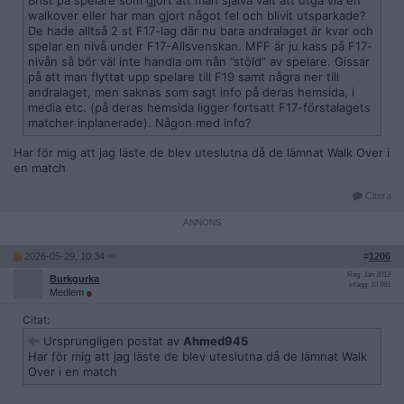
Brist på spelare som gjort att man själva valt att utgå via en
walkover eller har man gjort något fel och blivit utsparkade?
De hade alltså 2 st F17-lag där nu bara andralaget är kvar och
spelar en nivå under F17-Allsvenskan. MFF är ju kass på F17-
nivån så bör väl inte handla om nån ”stöld” av spelare. Gissar
på att man flyttat upp spelare till F19 samt några ner till
andralaget, men saknas som sagt info på deras hemsida, i
media etc. (på deras hemsida ligger fortsatt F17-förstalagets
matcher inplanerade). Någon med info?
Har för mig att jag läste de blev uteslutna då de lämnat Walk Over i
en match
Citera
2026-05-29, 10:34
#
1206
Reg: Jan 2013
Burkgurka
Inlägg: 10 861
Medlem
Citat:
Ursprungligen postat av
Ahmed945
Har för mig att jag läste de blev uteslutna då de lämnat Walk
Over i en match