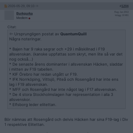
2026-05-29, 09:10
#
1204
Reg: Jan 2013
Burkgurka
Inlägg: 10 861
Medlem
Citat:
Ursprungligen postat av
QuantumQuill
Några noteringar.
* Bajen har 9 raka segrar och +29 i målskillnad i F19
allsvenskan. (kanske uppfattas som skryt, men lite så var det
nog också...)
* De senaste årens dominanter i allsvenskan Häcken, sladdar
i mitten av F19 tabellen.
* KIF Örebro har redan utgått ur F19.
* IFK Norrköping, Vittsjö, Piteå och Rosengård har inte ens
lag i F19 allsvenskan.
* MFF och Rosengård har inte något lag i F17 allsvenskan.
* De 4 stora Stockholmslagen har representation i alla 3
allsvenskor.
* Elfsborg leder elitettan.
Bör nämnas att Rosengård och delvis Häcken har sina F19-lag i Div
1 respektive Elitettan.