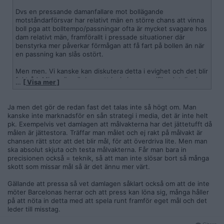
Dvs en pressande damanfallare mot bollägande
motståndarförsvar har relativt män en större chans att vinna
boll pga att bolltempo/passningar ofta är mycket svagare hos
dam relativt män, framförallt i pressade situationer där
benstyrka mer påverkar förmågan att få fart på bollen än när
en passning kan slås ostört.
Men men. Vi kanske kan diskutera detta i evighet och det blir
fel tråd. Min poäng är bara att ja, i vissa specifika detaljer i
…
[ Visa mer ]
spelet bör damfotbollen optimera det som ger bäst resultat.
Inte slaviskt kopiera herrfotbollen.
Ja men det gör de redan fast det talas inte så högt om. Man
De lag/länder som hittar och tillämpar flest damspecifika
kanske inte marknadsför en sån strategi i media, det är inte helt
styrkor kommer få fördelar. De som låter sig styras av mäns
pk. Exempelvis vet damlagen att målvakterna har det jättetufft då
syn på herrfotboll kommer på efterkälken.
målen är jättestora. Träffar man målet och ej rakt på målvakt är
chansen rätt stor att det blir mål, för att överdriva lite. Men man
ska absolut skjuta och testa målvakterna. Får man bara in
precisionen också = teknik, så att man inte slösar bort så många
skott som missar mål så är det ännu mer värt.
Gällande att pressa så vet damlagen såklart också om att de inte
möter Barcelonas herrar och att press kan löna sig, många håller
på att nöta in detta med att spela runt framför eget mål och det
leder till misstag.