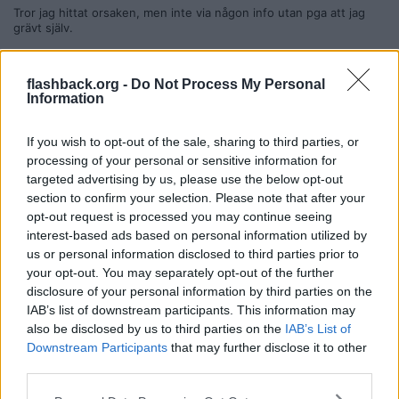
Tror jag hittat orsaken, men inte via någon info utan pga att jag
grävt själv.
Rosengård F17 har haft en tunn trupp, men gått ganska ok under
våren. Mestadels vinster, som jag förstår det. Men så i söndags
flashback.org -
Do Not Process My Personal
24/5 hade man en match inplanerad mot Mariebo, och en
Information
kvalificerad gissning är att man inte kommit överens om att få
flytta den, och då har förbundet tyckt "walkover".
If you wish to opt-out of the sale, sharing to third parties, or
Men går ju för bövelen inte kalla in fyra spelare till rikslägret i
processing of your personal or sensitive information for
Stockholm med start måndag morgon och samtidigt kräva att de
skall spela match söndag eftermiddag!.. och kasta ut dom för att
targeted advertising by us, please use the below opt-out
dom inte kunde vara både på resande fot och spela match
section to confirm your selection. Please note that after your
samtidigt. Blir ju bara bedrövligt om en handfull av Sveriges bästa
opt-out request is processed you may continue seeing
F17-spelare inte får spela klubblagsmatcher resten av året pga att
interest-based ads based on personal information utilized by
de tackat ja till en landslagssamling.
us or personal information disclosed to third parties prior to
Med reservation för att det ju kan vara en annan orsak, som t ex
your opt-out. You may separately opt-out of the further
något oegentligt med bortamatchen mot Helsingborg som slutade
disclosure of your personal information by third parties on the
0-0 men inte verkar inskriven på fogis - men finns ju ingen info.
IAB’s list of downstream participants. This information may
Gissar att sista ordet inte är sagt.
also be disclosed by us to third parties on the
IAB’s List of
__________________
Downstream Participants
that may further disclose it to other
Senast redigerad av Burkgurka 2026-05-29 kl. 10:41.
third parties.
Citera