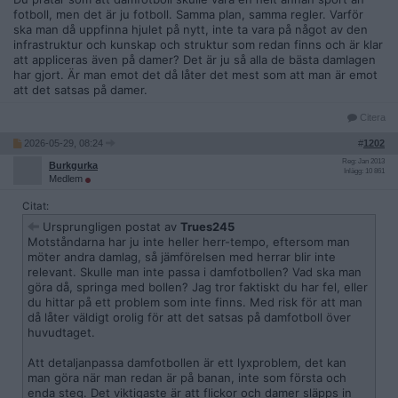
motståndarna gör mål igen.
fotboll, men det är ju fotboll. Samma plan, samma regler. Varför
ska man då uppfinna hjulet på nytt, inte ta vara på något av den
infrastruktur och kunskap och struktur som redan finns och är klar
att appliceras även på damer? Det är ju så alla de bästa damlagen
har gjort. Är man emot det då låter det mest som att man är emot
att det satsas på damer.
Citera
2026-05-29, 08:24
#
1202
Reg: Jan 2013
Burkgurka
Inlägg: 10 861
Medlem
Citat:
Ursprungligen postat av
Trues245
Motståndarna har ju inte heller herr-tempo, eftersom man
möter andra damlag, så jämförelsen med herrar blir inte
relevant. Skulle man inte passa i damfotbollen? Vad ska man
göra då, springa med bollen? Jag tror faktiskt du har fel, eller
du hittar på ett problem som inte finns. Med risk för att man
då låter väldigt orolig för att det satsas på damfotboll över
huvudtaget.
Att detaljanpassa damfotbollen är ett lyxproblem, det kan
man göra när man redan är på banan, inte som första och
enda steg. Det viktigaste är att flickor och damer släpps in