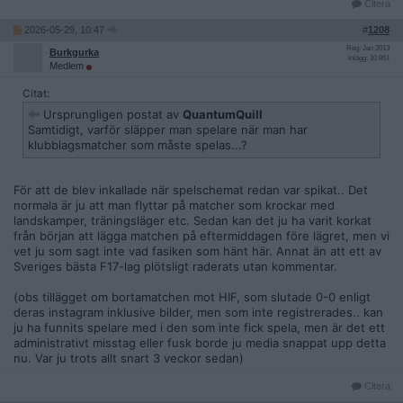
Citera
2026-05-29, 10:47
#
1208
Reg: Jan 2013
Burkgurka
Inlägg: 10 861
Medlem
Citat:
Ursprungligen postat av
QuantumQuill
Samtidigt, varför släpper man spelare när man har
klubblagsmatcher som måste spelas...?
För att de blev inkallade när spelschemat redan var spikat.. Det
normala är ju att man flyttar på matcher som krockar med
landskamper, träningsläger etc. Sedan kan det ju ha varit korkat
från början att lägga matchen på eftermiddagen före lägret, men vi
vet ju som sagt inte vad fasiken som hänt här. Annat än att ett av
Sveriges bästa F17-lag plötsligt raderats utan kommentar.
(obs tillägget om bortamatchen mot HIF, som slutade 0-0 enligt
deras instagram inklusive bilder, men som inte registrerades.. kan
ju ha funnits spelare med i den som inte fick spela, men är det ett
administrativt misstag eller fusk borde ju media snappat upp detta
nu. Var ju trots allt snart 3 veckor sedan)
Citera