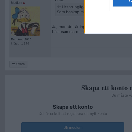
Citat:
Medlem
Ursprungligen postat av
nidbilden
Som boskap med andra ord?
Ja, men det är inget jag skulle rekommender
hälsosammare i slutänden.
Reg: Aug 2010
Inlägg: 1 179
Svara
Skapa ett konto e
Du måste v
Skapa ett konto
Det är enkelt att registrera ett nytt konto
Bli medlem