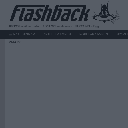
66 120
1 711 228
88 742 533
besökare
online
medlemmar
inlägg
AVDELNINGAR
AKTUELLA ÄMNEN
POPULÄRA ÄMNEN
NYA Ä