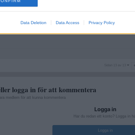
CONFIRM
Data Deletion
Data Access
Privacy Policy
a. Samma som med att äta rått kött. Idén är att det är "naturligt", men 
Sidan
Sidan 13 av 13
13
av
13
ller logga in för att kommentera
ara medlem för att kunna kommentera
Logga in
Har du redan ett konto? Logga in h
Logga in