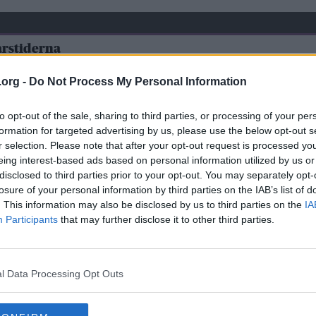
årstiderna
Sidan
Sidan 13 av 13
13
.org -
Do Not Process My Personal Information
av
13
to opt-out of the sale, sharing to third parties, or processing of your per
formation for targeted advertising by us, please use the below opt-out s
 men den kan ha jordbakterier, svampar och insekter som kan orsaka infek
r selection. Please note that after your opt-out request is processed y
Bajsvattnet från arslet skulle rinna på baksidan av pungen och sedan ne
eing interest-based ads based on personal information utilized by us or
disclosed to third parties prior to your opt-out. You may separately opt-
losure of your personal information by third parties on the IAB’s list of
"naturligast och bäst för hälsan" om man bajsar och kissar på en gång n
 sig. Bara dra ned byxorna och skita på trottoaren, i bussen eller inne 
. This information may also be disclosed by us to third parties on the
IA
Participants
that may further disclose it to other third parties.
l Data Processing Opt Outs