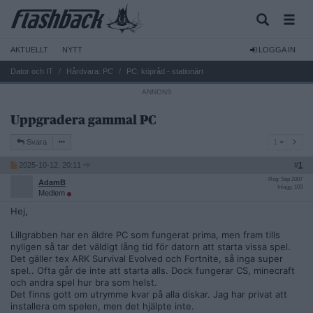
AKTUELLT
NYTT
LOGGA IN
Dator och IT
Hårdvara: PC
PC: köpråd - stationärt
Uppgradera gammal PC
1
Svara
1
2025-10-12, 20:11
#
1
Reg: Sep 2007
AdamB
Inlägg: 103
Medlem
Hej,
Lillgrabben har en äldre PC som fungerat prima, men fram tills
nyligen så tar det väldigt lång tid för datorn att starta vissa spel.
Det gäller tex ARK Survival Evolved och Fortnite, så inga super
spel.. Ofta går de inte att starta alls. Dock fungerar CS, minecraft
och andra spel hur bra som helst.
Det finns gott om utrymme kvar på alla diskar. Jag har privat att
installera om spelen, men det hjälpte inte.