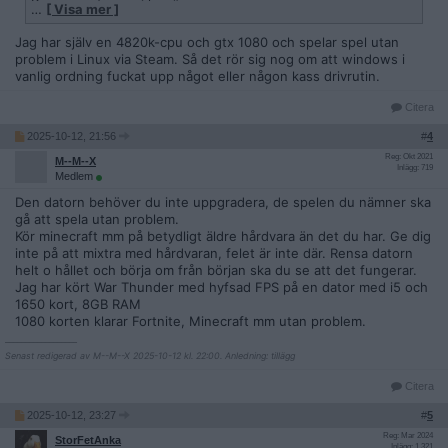
Komponenterna vi har är:
…
[ Visa mer ]
Processor Intel(R) Core(TM) i7-4790K CPU @ 4.00GHz 4.00
Jag har själv en 4820k-cpu och gtx 1080 och spelar spel utan
GHz
problem i Linux via Steam. Så det rör sig nog om att windows i
Installerat RAM-minne 16,0 GB
vanlig ordning fuckat upp något eller någon kass drivrutin.
Lagring 168 GB SSD INTEL SSDSC2CT180A3, 466 GB HDD
WDC WD5000AAKX-75U6AA0, 932 GB HDD ST1000DM003-
Citera
9YN162
2025-10-12, 21:56
#
4
Grafikkort NVIDIA GeForce GTX 1650 (4 GB)
Enhets-ID 185C10D3-9CE3-43A1-91B8-EA77F704DEB1
Reg: Okt 2021
M--M--X
Inlägg: 719
Produkt-ID 00326-10000-00000-AA064
Medlem
Systemtyp 64-bitars operativsystem, x64-baserad processor
Den datorn behöver du inte uppgradera, de spelen du nämner ska
gå att spela utan problem.
Kör minecraft mm på betydligt äldre hårdvara än det du har. Ge dig
Vi vill inte lägga massa pengar på en ny dator, speciellt inte
inte på att mixtra med hårdvaran, felet är inte där. Rensa datorn
då han i regel spelar lättare spel.
helt o hållet och börja om från början ska du se att det fungerar.
Jag har kört War Thunder med hyfsad FPS på en dator med i5 och
1650 kort, 8GB RAM
1080 korten klarar Fortnite, Minecraft mm utan problem.
__________________
Senast redigerad av M--M--X 2025-10-12 kl. 22:00. Anledning: tillägg
Citera
2025-10-12, 23:27
#
5
Reg: Mar 2024
StorFetAnka
Inlägg: 1 321