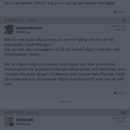
det som spökar. Datorn har ju en ssd så det borde inte lagga
Citera
2025-10-13, 10:00
#
9
Reg: Dec 2018
prokaryotkungen
Inlägg: 915
Medlem
Kan du inte kolla vilka processer som är igång och hur de tar
prestanda i Task Manager?
Har du inte den kunskapen så får du betala någon som kan eller
ominstallera rubbet.
Det är någon/några processer som ligger och äter prestanda.
Gissningsvis har grabben kollat på nakna tanter och farbröder som
"kramas lite extra länge" ((c)Bamse) eller tankat hem Pacman 2025
på piratkopia och accepterat någon installationsfil som inte är helt
reko.
Citera
2025-10-13, 10:19
#
10
Reg: Apr 2025
Virrepirre90
Inlägg: 27
Medlem