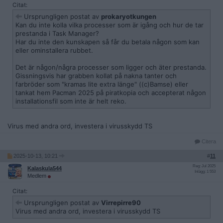
Citat:
Ursprungligen postat av
prokaryotkungen
Kan du inte kolla vilka processer som är igång och hur de tar
prestanda i Task Manager?
Har du inte den kunskapen så får du betala någon som kan
eller ominstallera rubbet.
Det är någon/några processer som ligger och äter prestanda.
Gissningsvis har grabben kollat på nakna tanter och
farbröder som "kramas lite extra länge" ((c)Bamse) eller
tankat hem Pacman 2025 på piratkopia och accepterat någon
installationsfil som inte är helt reko.
Virus med andra ord, investera i virusskydd TS
Citera
2025-10-13, 10:21
#
11
Reg: Jul 2025
Kalaskula544
Inlägg: 1 553
Medlem
Citat:
Ursprungligen postat av
Virrepirre90
Virus med andra ord, investera i virusskydd TS