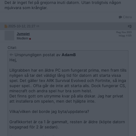
Det är inget fel på grejorna inuti datorn. Utan troligtvis någon
mjukvara som krånglar.
Citera
2025-10-12, 21:27
#
3
Reg: Nov 2023
Jumpjet
Inlägg: 4 025
Medlem
Citat:
Ursprungligen postat av
AdamB
Hej,
Lillgrabben har en äldre PC som fungerat prima, men fram tills
nyligen så tar det väldigt lång tid för datorn att starta vissa
spel. Det gäller tex ARK Survival Evolved och Fortnite, så inga
super spel.. Ofta går de inte att starta alls. Dock fungerar CS,
minecraft och andra spel hur bra som helst.
Det finns gott om utrymme kvar på alla diskar. Jag har privat
att installera om spelen, men det hjälpte inte.
Vilka/vilken del borde jag byta/uppdatera?
Grafikkortet är ca 1 år gammalt, resten är äldre (köpte datorn
begagnad för 2 år sedan).