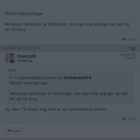
Slöseri med pengar.
Windows defender är tillräckligt, om man inte stänger av det för
att få virus.
Citera
2025-10-13, 10:33
#
12
Reg: Apr 2025
Virrepirre90
Inlägg: 27
Medlem
Citat:
Ursprungligen postat av
Kalaskula544
Slöseri med pengar.
Windows defender är tillräckligt, om man inte stänger av det
för att få virus.
Ja, men TS klarar nog inte av att ominstallera datorn
Citera
1
Svara
1