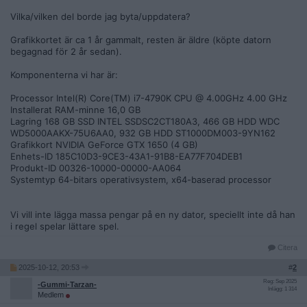
Vilka/vilken del borde jag byta/uppdatera?
Grafikkortet är ca 1 år gammalt, resten är äldre (köpte datorn
begagnad för 2 år sedan).
Komponenterna vi har är:
Processor Intel(R) Core(TM) i7-4790K CPU @ 4.00GHz 4.00 GHz
Installerat RAM-minne 16,0 GB
Lagring 168 GB SSD INTEL SSDSC2CT180A3, 466 GB HDD WDC
WD5000AAKX-75U6AA0, 932 GB HDD ST1000DM003-9YN162
Grafikkort NVIDIA GeForce GTX 1650 (4 GB)
Enhets-ID 185C10D3-9CE3-43A1-91B8-EA77F704DEB1
Produkt-ID 00326-10000-00000-AA064
Systemtyp 64-bitars operativsystem, x64-baserad processor
Vi vill inte lägga massa pengar på en ny dator, speciellt inte då han
i regel spelar lättare spel.
Citera
2025-10-12, 20:53
#
2
Reg: Sep 2025
-Gummi-Tarzan-
Inlägg: 1 314
Medlem