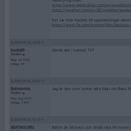
Väderprognoser:
https://www.meteoblue.com/en/weather/w
https://weather.com/sv-SE/weather/week
Det var inte mycket till uppdateringar denn
https://www.fia.com/system/files/decisio
2025-09-19, 19:35
Sänds det i svensk TV?
buckla69
Medlem
Reg: Jul 2025
Inlägg: 56
2025-09-20, 02:02
Jag är den som tycker allra bäst om Baku Ra
Battreanmig.
Medlem
Reg: Aug 2023
Inlägg: 2 680
2025-09-20, 07:14
Bättre än Monaco och ändå nära till muren 
BEATNGU-NR1