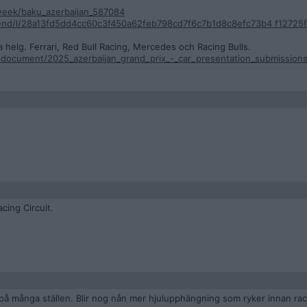
eek/baku_azerbaijan_587084
end/l/28a13fd5dd4cc60c3f450a62feb798cd7f6c7b1d8c8efc73b4 f12725
a helg. Ferrari, Red Bull Racing, Mercedes och Racing Bulls.
n-document/2025_azerbaijan_grand_prix_-_car_presentation_submissions
cing Circuit.
på många ställen. Blir nog nån mer hjulupphängning som ryker innan ra