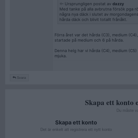
Ursprungligen postat av
dazzy
Med tanke på alla avbrutna försök pga rö
några nya däck i slutet av morgondagens
hårda däck och blivit totallt frånåkt.
Förra året var det hårda (C3), medium (C4)
startade på medium och 6 på hårda.
Denna helg har vi hårda (C4), medium (C5)
mjuka.
Svara
Skapa ett konto e
Du måste v
Skapa ett konto
Det är enkelt att registrera ett nytt konto