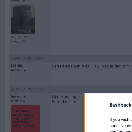
Medlem
Reg: Jan 2023
Inlägg: 199
2025-09-20, 08:55
Ferrari etta och tvåa i FP2. Vad är det som
555-553
Avslutad
2025-09-20, 15:16
Hamilton suger.
hakantheb
Medlem
Ferrari måste slänga ut sopan.
flashback
If you wish 
sensitive in
confirm you