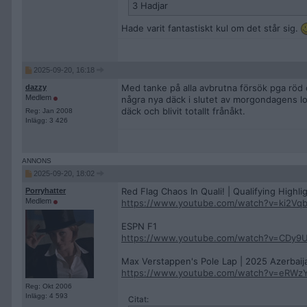
3 Hadjar
Hade varit fantastiskt kul om det står sig.
2025-09-20, 16:18
Med tanke på alla avbrutna försök pga röd o
dazzy
Medlem
några nya däck i slutet av morgondagens lo
däck och blivit totallt frånåkt.
Reg: Jan 2008
Inlägg: 3 426
2025-09-20, 18:02
Red Flag Chaos In Quali! | Qualifying Highli
Porryhatter
Medlem
https://www.youtube.com/watch?v=ki2Vq
ESPN F1
https://www.youtube.com/watch?v=CDy9
Max Verstappen's Pole Lap | 2025 Azerbaijan
https://www.youtube.com/watch?v=eRWz
Reg: Okt 2006
Inlägg: 4 593
Citat: