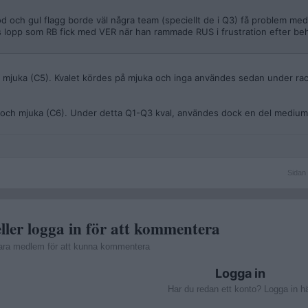
d och gul flagg borde väl några team (speciellt de i Q3) få problem med 
 lopp som RB fick med VER när han rammade RUS i frustration efter behö
, mjuka (C5). Kvalet kördes på mjuka och inga användes sedan under race
 och mjuka (C6). Under detta Q1-Q3 kval, användes dock en del medium
Sidan
Sidan 
1
av
2
ller logga in för att kommentera
ara medlem för att kunna kommentera
Logga in
Har du redan ett konto? Logga in h