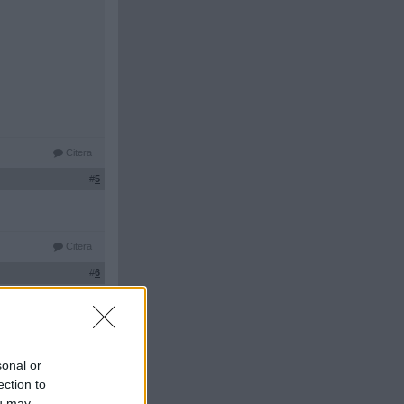
Citera
#
5
Citera
#
6
sonal or
ection to
ou may