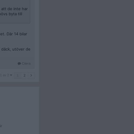
att de inte har
vs byta till
t. Där 14 bilar
 däck, utöver de
Citera
1 av 2
1
2
är