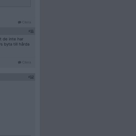
Citera
#
11
t de inte har
 byta till hårda
Citera
#
12