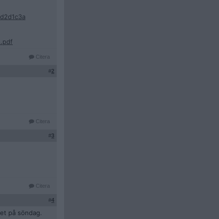
fd2d1c3a
.pdf
Citera
#
2
Citera
#
3
Citera
#
4
cet på söndag.