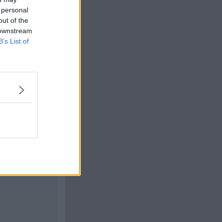
 personal
out of the
 downstream
Citera
B’s List of
#
7
Citera
#
8