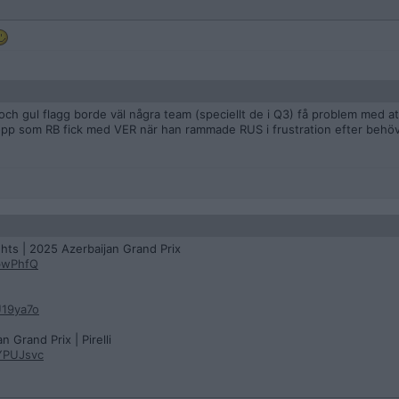
ch gul flagg borde väl några team (speciellt de i Q3) få problem med at
pp som RB fick med VER när han rammade RUS i frustration efter behövs
ghts | 2025 Azerbaijan Grand Prix
bwPhfQ
U19ya7o
 Grand Prix | Pirelli
YPUJsvc