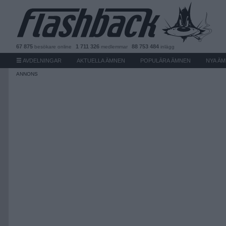
67 875
1 711 326
88 753 484
besökare
online
medlemmar
inlägg
AVDELNINGAR
AKTUELLA ÄMNEN
POPULÄRA ÄMNEN
NYA Ä