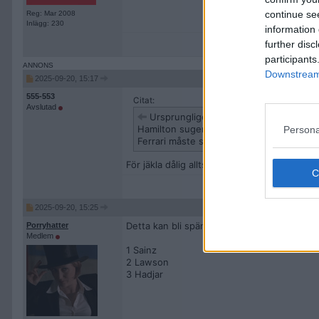
continue se
Reg: Mar 2008
Inlägg: 230
information 
further disc
participants
Downstream 
2025-09-20, 15:17
555-553
Citat:
Avslutad
Ursprungligen postat av
hakantheb
Hamilton suger.
Persona
Ferrari måste slänga ut sopan.
För jäkla dålig alltså! Missar q3 ännu en gå
2025-09-20, 15:25
Detta kan bli spännande om inte banan tor
Porryhatter
Medlem
1 Sainz
2 Lawson
3 Hadjar