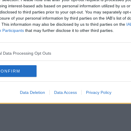
eing interest-based ads based on personal information utilized by us or
disclosed to third parties prior to your opt-out. You may separately opt-
losure of your personal information by third parties on the IAB’s list of
. This information may also be disclosed by us to third parties on the
IA
Participants
that may further disclose it to other third parties.
l Data Processing Opt Outs
ng. Ska inte få hända.
CONFIRM
Data Deletion
Data Access
Privacy Policy
kar under rödflaggen.