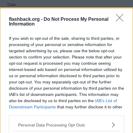
Citat:
Ursprungligen postat av
Generalandersson
Allvarligt talat, så tror jag att HAM är "finished and done". Han
flashback.org -
Do Not Process My Personal
borde ha lagt hjälmen på hyllan efter 2024 säsongen.
Information
Öppnar han en juvilerarbutik i London med inriktning mot
If you wish to opt-out of the sale, sharing to third parties, or
intimpiercing?
processing of your personal or sensitive information for
targeted advertising by us, please use the below opt-out
Citera
section to confirm your selection. Please note that after your
2025-09-06, 09:55
#
7
opt-out request is processed you may continue seeing
Reg: Apr 2008
perry2
interest-based ads based on personal information utilized by
Inlägg: 9 878
Medlem
us or personal information disclosed to third parties prior to
Moxza har några unika kurvor..Parabolica ....Lessmo... samt 2 fina
your opt-out. You may separately opt-out of the further
chicaner dessutom plattan i mattan
disclosure of your personal information by third parties on the
"What percentage of Monza is full throttle?
IAB’s list of downstream participants. This information may
also be disclosed by us to third parties on the
IAB’s List of
Easy to understand therefore why the venue is universally known
Downstream Participants
that may further disclose it to other
as the Temple of Speed. The 5.793 kilometre track has 11 corners
third parties.
and drivers spend 80% of the lap at full throttle, the cars running
the lowest aero downforce level of the season with the aim of
reducing drag to a minimum."
Personal Data Processing Opt Outs