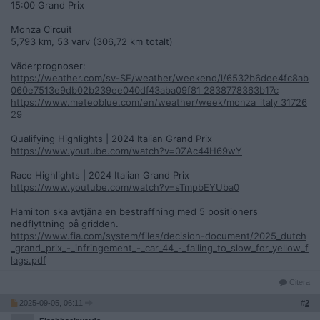
15:00 Grand Prix
Monza Circuit
5,793 km, 53 varv (306,72 km totalt)
Väderprognoser:
https://weather.com/sv-SE/weather/weekend/l/6532b6dee4fc8ab
060e7513e9db02b239ee040df43aba09f81 2838778363b17c
https://www.meteoblue.com/en/weather/week/monza_italy_31726
29
Qualifying Highlights | 2024 Italian Grand Prix
https://www.youtube.com/watch?v=0ZAc44H69wY
Race Highlights | 2024 Italian Grand Prix
https://www.youtube.com/watch?v=sTmpbEYUba0
Hamilton ska avtjäna en bestraffning med 5 positioners
nedflyttning på gridden.
https://www.fia.com/system/files/decision-document/2025_dutch
_grand_prix_-_infringement_-_car_44_-_failing_to_slow_for_yellow_f
lags.pdf
Citera
2025-09-05, 06:11
#
2