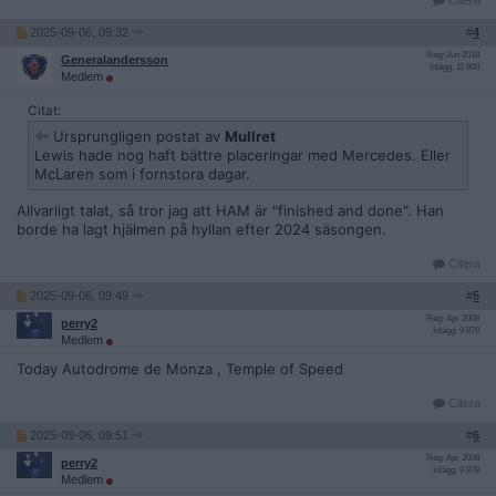
Citera
2025-09-06, 09:32
#
4
Reg: Jun 2018
Generalandersson
Inlägg: 11 608
Medlem
Citat:
Ursprungligen postat av
Mullret
Lewis hade nog haft bättre placeringar med Mercedes. Eller
McLaren som i fornstora dagar.
Allvarligt talat, så tror jag att HAM är "finished and done". Han
borde ha lagt hjälmen på hyllan efter 2024 säsongen.
Citera
2025-09-06, 09:49
#
5
Reg: Apr 2008
perry2
Inlägg: 9 878
Medlem
Today Autodrome de Monza , Temple of Speed
Citera
2025-09-06, 09:51
#
6
Reg: Apr 2008
perry2
Inlägg: 9 878
Medlem