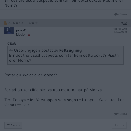
Blir det the usual suspects som tar hem detta också? Piastri eller
Norris?
Citera
2025-09-06, 13:30
#
12
Reg: Apr 2008
perry2
Inlägg: 9 878
Medlem
Citat:
Ursprungligen postat av
Fettsugning
Blir det the usual suspects som tar hem detta också? Piastri
eller Norris?
Pratar du kvalet eller loppet?
Ferrari brukar alltid skruva upp motorn max på Monza
Tror Papaya eller Verstappen som segrare i loppet. Kvalet kan fler
vinna tex Lec
Citera
1
Svara
1