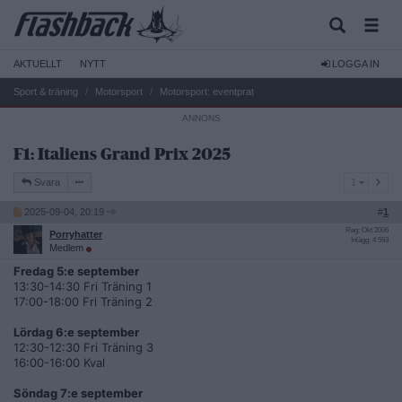
AKTUELLT
NYTT
LOGGA IN
Sport & träning
Motorsport
Motorsport: eventprat
F1: Italiens Grand Prix 2025
1
Svara
1
2025-09-04, 20:19
#
1
Reg: Okt 2006
Porryhatter
Inlägg: 4 593
Medlem
Fredag 5:e september
13:30-14:30 Fri Träning 1
17:00-18:00 Fri Träning 2
Lördag 6:e september
12:30-12:30 Fri Träning 3
16:00-16:00 Kval
Söndag 7:e september