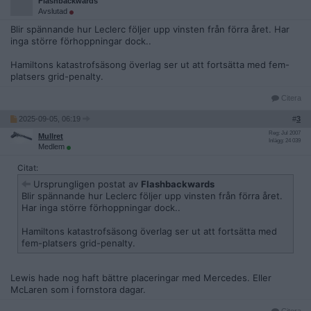
Flashbackwards
Avslutad
Blir spännande hur Leclerc följer upp vinsten från förra året. Har
inga större förhoppningar dock..
Hamiltons katastrofsäsong överlag ser ut att fortsätta med fem-
platsers grid-penalty.
Citera
2025-09-05, 06:19
#
3
Reg: Jul 2007
Mullret
Inlägg: 24 039
Medlem
Citat:
Ursprungligen postat av
Flashbackwards
Blir spännande hur Leclerc följer upp vinsten från förra året.
Har inga större förhoppningar dock..
Hamiltons katastrofsäsong överlag ser ut att fortsätta med
fem-platsers grid-penalty.
Lewis hade nog haft bättre placeringar med Mercedes. Eller
McLaren som i fornstora dagar.