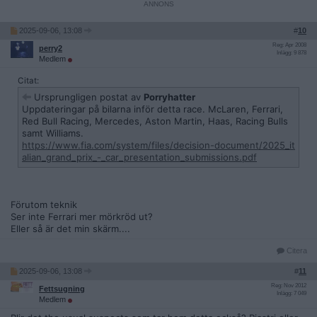
2025-09-06, 13:08
#
10
Reg: Apr 2008
perry2
Inlägg: 9 878
Medlem
Citat:
Ursprungligen postat av
Porryhatter
Uppdateringar på bilarna inför detta race. McLaren, Ferrari,
Red Bull Racing, Mercedes, Aston Martin, Haas, Racing Bulls
samt Williams.
https://www.fia.com/system/files/decision-document/2025_it
alian_grand_prix_-_car_presentation_submissions.pdf
Förutom teknik
Ser inte Ferrari mer mörkröd ut?
Eller så är det min skärm....
Citera
2025-09-06, 13:08
#
11
Reg: Nov 2012
Fettsugning
Inlägg: 7 049
Medlem