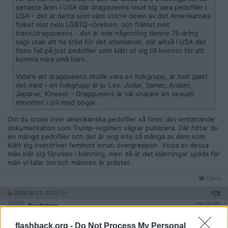
senaste åren i USA där dragqueens visat sig vara pedofiler i
USA - det är detta som vänt större delen av det Amerikanska
folket mot hela LGBTQ-rörelsen, och främst mot
trans/dragqueens - det är inte någonting denne 75-åring
sagt utan att ha stöd för det utomlands, där alltså i USA det
finns fall på just pedofiler som klätt ut sig till kvinnor för att
komma nära små barn..
Vidare att dragqueens skulle vara en folkgrupp, är helt galet
det med - en folkgrupp är ju t.ex. Judar, Samer, Araber,
Japaner, Kineser - Dragqueens är väl snarare en sexuell
minoritet i stil med bögar..
Om du oroas över amerikanska pedofiler så finns det omfattande
dokumentation som Trump-regimen vägrar publicera. Där hittar du
en mängd pedofiler och det är nog inte så många av dem som
klätt sig överdrivet feminint innan övergreppen. Vissa av dessa
män klär sig förvisso i klänning, men då är det klänningar sydda för
män vi talar om och männen är präster.
Citera
2025-08-27, 23:23
#
79
Reg: Okt 2021
Truefighter
Inlägg: 10 490
Medlem
flashback.org -
Do Not Process My Personal