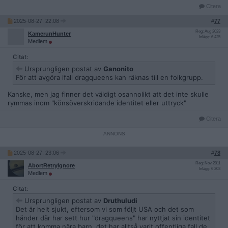
Citera
2025-08-27, 22:08
#
77
Reg: Aug 2023
KamerunHunter
Inlägg: 6 425
Medlem
Citat:
Ursprungligen postat av
Ganonito
För att avgöra ifall dragqueens kan räknas till en folkgrupp.
Kanske, men jag finner det väldigt osannolikt att det inte skulle
rymmas inom "könsöverskridande identitet eller uttryck"
Citera
2025-08-27, 23:06
#
78
Reg: Nov 2011
AbortRetryIgnore
Inlägg: 6 203
Medlem
Citat:
Ursprungligen postat av
Druthuludi
Det är helt sjukt, eftersom vi som följt USA och det som
händer där har sett hur "dragqueens" har nyttjat sin identitet
för att komma nära barn, det har alltså varit offentliga fall de