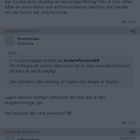
Kan furries även skyddas av denna lagstiftning? Det är inte sällan
Samtidigt infördes motsvarande ändring i
både en sorts köns- och artöverskridande identitet det handlar
diskrimineringslagen. Apropå hur det begreppet ska tolkas
om när furries har sina fursonas
hittar man följande i lagens förarbeten (
prop. 2017/18:59
, sid.
43):
Citera
Om ett könsöverskridande uttryck är
2025-08-28, 04:29
#
83
permanent eller tillfälligt saknar betydelse. För
ReverseFlash
straffbarheten spelar det alltså ingen roll om
Avslutad
diskrimineringen sker på grund av att någon är
transvestit eller på grund av att någon endast
Citat:
tillfälligt är klädd i kläder som typiskt sett bärs
Ursprungligen postat av
AndersPersson99
av personer av annat kön, exempelvis för en
Att kritisera att vuxna människor tar ut sina sexuella fetischer
fest.
på barn är alltså olagligt.
Man kan förstås tycka att hmf-bestämmelsen är helt sjuk och
Det betydet i min mening att lagen inte längre är legitim.
borde kastas i papperskorgen, men det tycks mig som om
domstolen i det här fallet har tolkat den i enlighet med
lagstiftarens vilja.
Lagen behövs tydligen eftersom det inte alls är det
dragdrottningar gör.
Vad betyder det rent praktiskt? 🤡
Citera
2025-08-28, 04:43
#
84
Reg: Dec 2019
daTkonshens