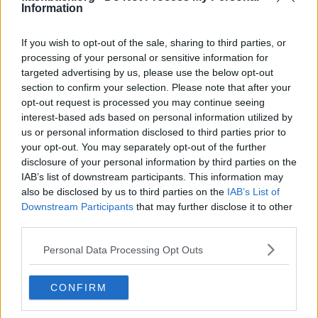
Citat:
Information
Ursprungligen postat av
tktrx83
https://www.aftonbladet.se/nojesbladet/a/MnKa5M/kallade-d
ragqueens-for-pedofiler-man-doms
If you wish to opt-out of the sale, sharing to third parties, or
processing of your personal or sensitive information for
targeted advertising by us, please use the below opt-out
section to confirm your selection. Please note that after your
opt-out request is processed you may continue seeing
Helt sjukt
interest-based ads based on personal information utilized by
Det borde vara en rättighet i ett fritt land att ha sin mening om det
us or personal information disclosed to third parties prior to
även om det nu kan vara fel. Men att lagföra det och döma den
your opt-out. You may separately opt-out of the further
äldre mannen som gav sig in i diskussionen är helt fel mot det fria
ordet och är inte värdigt ett demokratiskt land.
disclosure of your personal information by third parties on the
Det är hög tid att få säga sin mening för annars är vi inte bättre än
IAB’s list of downstream participants. This information may
ett random kommunist land. Sverige som i sina politiker bröstar sig
also be disclosed by us to third parties on the
IAB’s List of
för att vara så demokratiska och för det fria ordet! Vi är alltså inte
Downstream Participants
that may further disclose it to other
bättre än de länder vi kritiserar så ivrigt. En skam känner jag å de
third parties.
idiotiska Sverige som det har blivit.
__________________
Senast redigerad av Truefighter 2025-08-27 kl. 23:30.
Personal Data Processing Opt Outs
Citera
CONFIRM
2025-08-27, 23:42
#
80
Reg: Aug 2025
mearshimer
Inlägg: 1 088
Medlem