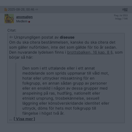
2025-08-28, 00:46
#
82
Reg: Jul 2013
anomalign
Inlägg: 7 546
Medlem
Citat:
Ursprungligen postat av
diseuse
Om du ska citera bestämmelsen, kanske du ska citera det
som gäller nuförtiden, inte det som gällde för tio år sedan.
Den nuvarande lydelsen finns i
brottsbalken, 16 kap. 8 §
, som
börjar så här:
Den som i ett uttalande eller i ett annat
meddelande som sprids uppmanar till våld mot,
hotar eller uttrycker missaktning för en
folkgrupp, en annan sådan grupp av personer
eller en enskild i någon av dessa grupper med
anspelning på ras, hudfärg, nationellt eller
etniskt ursprung, trosbekännelse, sexuell
läggning eller könsöverskridande identitet eller
uttryck, döms för hets mot folkgrupp till
fängelse i högst två år.
…
[ Visa mer ]
Biten om
könsöverskrivande identitet eller uttryck
, som ser
ut att vara det som är aktuellt i det här fallet, lades till 2018.