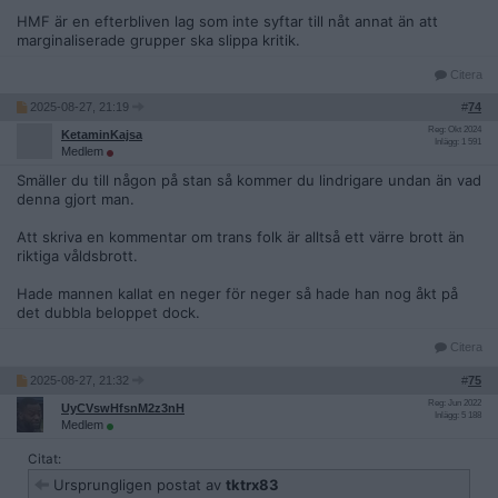
HMF är en efterbliven lag som inte syftar till nåt annat än att
marginaliserade grupper ska slippa kritik.
Citera
2025-08-27, 21:19
#
74
Reg: Okt 2024
KetaminKajsa
Inlägg: 1 591
Medlem
Smäller du till någon på stan så kommer du lindrigare undan än vad
denna gjort man.
Att skriva en kommentar om trans folk är alltså ett värre brott än
riktiga våldsbrott.
Hade mannen kallat en neger för neger så hade han nog åkt på
det dubbla beloppet dock.
Citera
2025-08-27, 21:32
#
75
Reg: Jun 2022
UyCVswHfsnM2z3nH
Inlägg: 5 188
Medlem
Citat:
Ursprungligen postat av
tktrx83