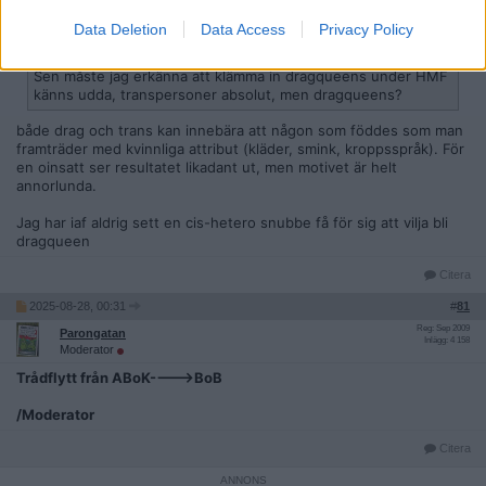
Data Deletion
Data Access
Privacy Policy
Citat:
Ursprungligen postat av
triptyken
Sen måste jag erkänna att klämma in dragqueens under HMF
känns udda, transpersoner absolut, men dragqueens?
både drag och trans kan innebära att någon som föddes som man
framträder med kvinnliga attribut (kläder, smink, kroppsspråk). För
en oinsatt ser resultatet likadant ut, men motivet är helt
annorlunda.
Jag har iaf aldrig sett en cis-hetero snubbe få för sig att vilja bli
dragqueen
Citera
2025-08-28, 00:31
#
81
Reg: Sep 2009
Parongatan
Inlägg: 4 158
Moderator
Trådflytt från ABoK---->BoB
/Moderator
Citera