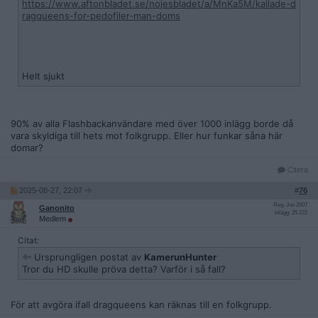
https://www.aftonbladet.se/nojesbladet/a/MnKa5M/kallade-d
ragqueens-for-pedofiler-man-doms
Helt sjukt
90% av alla Flashbackanvändare med över 1000 inlägg borde då
vara skyldiga till hets mot folkgrupp. Eller hur funkar såna här
domar?
Citera
2025-08-27, 22:07
#
76
Reg: Jun 2007
Ganonito
Inlägg: 25 222
Medlem
Citat:
Ursprungligen postat av
KamerunHunter
Tror du HD skulle pröva detta? Varför i så fall?
För att avgöra ifall dragqueens kan räknas till en folkgrupp.