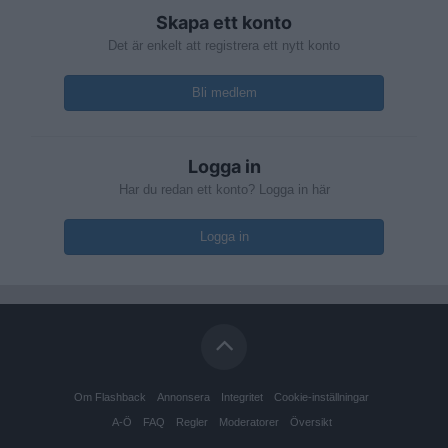
Skapa ett konto
Det är enkelt att registrera ett nytt konto
Bli medlem
Logga in
Har du redan ett konto? Logga in här
Logga in
Om Flashback
Annonsera
Integritet
Cookie-inställningar
A-Ö
FAQ
Regler
Moderatorer
Översikt