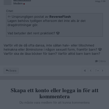
Inlägg: 2 338
Medlem
Citat:
Ursprungligen postat av
ReverseFlash
Lagen behövs tydligen eftersom det inte alls är det
dragdrottningar gör.
Vad betyder det rent praktiskt? 🤡
Varför vill de då ofta dansa, inte sällan halv- eller tillochmed
helnakna eller åtminstone i någon sexuell form, framför barn? 🤡
Varför ska de läsa böcker för barn? Varför alltid barn barn barn?
Citera
7
Svara
7
Skapa ett konto eller logga in för att
kommentera
Du måste vara medlem för att kunna kommentera