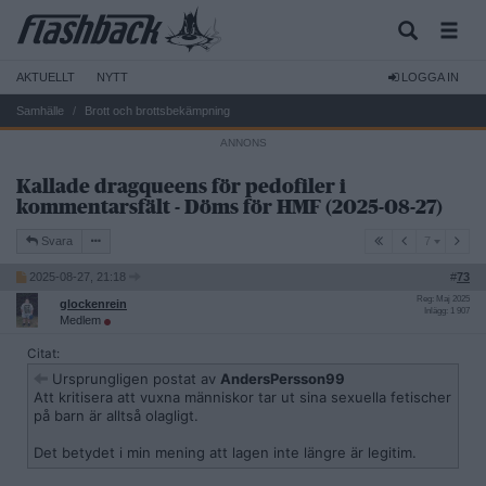
AKTUELLT
NYTT
LOGGA IN
Samhälle
Brott och brottsbekämpning
Kallade dragqueens för pedofiler i
kommentarsfält - Döms för HMF (2025-08-27)
7
Svara
7
2025-08-27, 21:18
#
73
Reg: Maj 2025
glockenrein
Inlägg: 1 907
Medlem
Citat:
Ursprungligen postat av
AndersPersson99
Att kritisera att vuxna människor tar ut sina sexuella fetischer
på barn är alltså olagligt.
Det betydet i min mening att lagen inte längre är legitim.