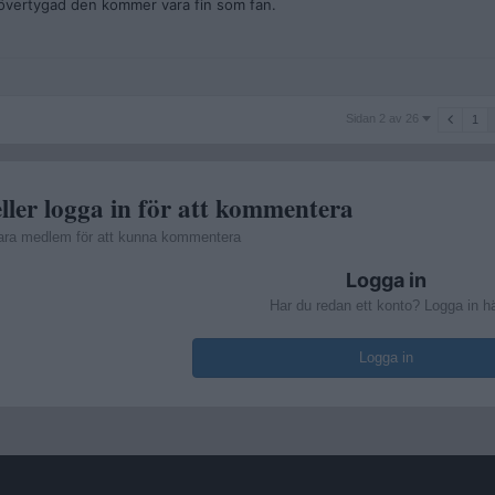
 övertygad den kommer vara fin som fan.
Sidan
Sidan 2 av 26
1
2
av
26
ller logga in för att kommentera
ara medlem för att kunna kommentera
Logga in
Har du redan ett konto? Logga in h
Logga in