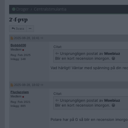
Droger
Centralstimulantia
2′-f-pvp
Svara
2025-08-28, 16:41
Bobbb030
Citat:
Medlem
Ursprungligen postat av
Moebiuz
Reg: Feb 2025
Blir en kort recension imorgon. 😁
Inlägg: 148
Vad härligt! Väntar med spänning på din re
2025-08-28, 18:02
Fluclazolam
Citat:
Medlem
Ursprungligen postat av
Moebiuz
Reg: Feb 2021
Blir en kort recension imorgon. 😁
Inlägg: 885
Polare har på G så blir en recension imorgo