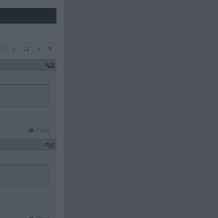
2
3
12
#
13
Citera
#
14