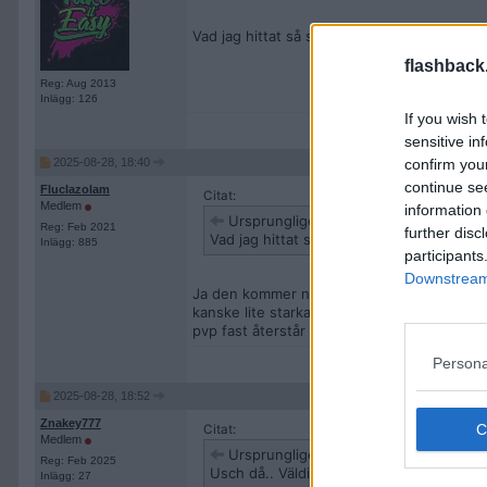
Vad jag hittat så ska den va likvärd a-pvp f
flashback
Reg: Aug 2013
Inlägg: 126
If you wish 
sensitive in
2025-08-28, 18:40
confirm you
continue se
Fluclazolam
Citat:
Medlem
information 
Ursprungligen postat av
Moebiuz
Reg: Feb 2021
further disc
Vad jag hittat så ska den va likvärd a-pvp
Inlägg: 885
participants
Downstream 
Ja den kommer nog vara svagare fast samtidi
kanske lite starkare det är svårt att säga f
pvp fast återstår att se. Fast svagare än a
Persona
2025-08-28, 18:52
Znakey777
Citat:
Medlem
Ursprungligen postat av
Bobbb030
Reg: Feb 2025
Usch då.. Väldigt segt
Inlägg: 27