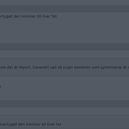
ertygad den kommer bli över fet
er om det är import. Oavesett vad så suger
kemisten
som syntetiserar åt
r
 övertygad den kommer bli över fet