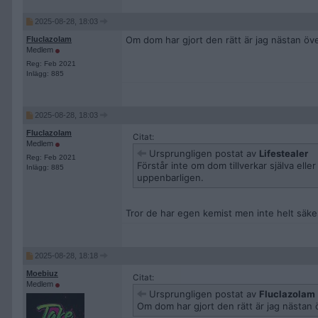
2025-08-28, 18:03
Om dom har gjort den rätt är jag nästan öv
Fluclazolam
Medlem
Reg: Feb 2021
Inlägg: 885
2025-08-28, 18:03
Fluclazolam
Citat:
Medlem
Ursprungligen postat av
Lifestealer
Reg: Feb 2021
Förstår inte om dom tillverkar själva ell
Inlägg: 885
uppenbarligen.
Tror de har egen kemist men inte helt säke
2025-08-28, 18:18
Moebiuz
Citat:
Medlem
Ursprungligen postat av
Fluclazolam
Om dom har gjort den rätt är jag nästan