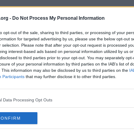
ast *svagare*.
.org -
Do Not Process My Personal Information
to opt-out of the sale, sharing to third parties, or processing of your per
formation for targeted advertising by us, please use the below opt-out s
r selection. Please note that after your opt-out request is processed y
eing interest-based ads based on personal information utilized by us or
disclosed to third parties prior to your opt-out. You may separately opt-
losure of your personal information by third parties on the IAB’s list of
 fast *svagare*.
. This information may also be disclosed by us to third parties on the
IA
Participants
that may further disclose it to other third parties.
gt är det flour och det passerar hjärn blod barriären lättare så tror den
ör en liten förändring kan göra otroligt mycket skillnad fast jag tror den
-PVP kommer den vara eller ge annorlunda rus iaf..
l Data Processing Opt Outs
CONFIRM