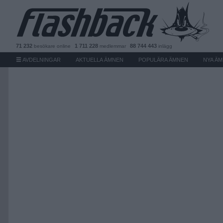
71 232
1 711 228
88 744 443
besökare
online
medlemmar
inlägg
AVDELNINGAR
AKTUELLA ÄMNEN
POPULÄRA ÄMNEN
NYA Ä