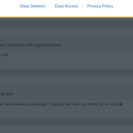
r recension från mig med imorn.
Data Deletion
Data Access
Privacy Policy
mer recension från mig med imorn.
t ha!
att ha!
ter alla halvkassa analoger. Hoppas kan man ju, imorn får vi veta 😀