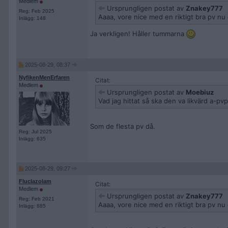
Medlem
Ursprungligen postat av
Znakey777
Reg: Feb 2025
Aaaa, vore nice med en riktigt bra pv nu 
Inlägg: 148
Ja verkligen! Håller tummarna
2025-08-29, 08:37
NyfikenMenErfaren
Citat:
Medlem
Ursprungligen postat av
Moebiuz
Vad jag hittat så ska den va likvärd a-pvp
Som de flesta pv då.
Reg: Jul 2025
Inlägg: 635
2025-08-29, 09:27
Fluclazolam
Citat:
Medlem
Ursprungligen postat av
Znakey777
Reg: Feb 2021
Aaaa, vore nice med en riktigt bra pv nu 
Inlägg: 885