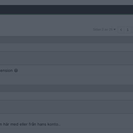
Sidan
Sidan 2 av 26
1
2
av
26
cension 😆
n här med eller från hans konto..