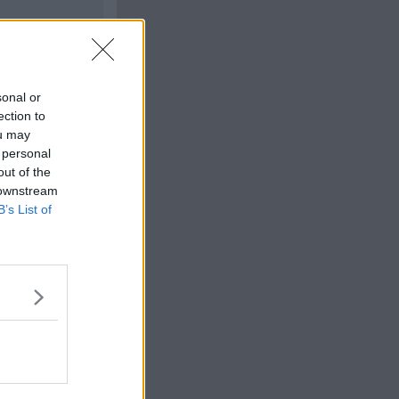
sonal or
Citera
ection to
ou may
#
18
 personal
out of the
 downstream
B’s List of
 blir lik 2-me-pvp
 bästa sedan 2-me-
Citera
#
19