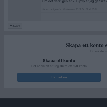
Om det verkligen är 2-F-pvp är jag ganska
__________________
Senast redigerad av Fluclazolam 2025-08-29 kl. 10:06.
Svara
Skapa ett konto e
Du måste v
Skapa ett konto
Det är enkelt att registrera ett nytt konto
Bli medlem