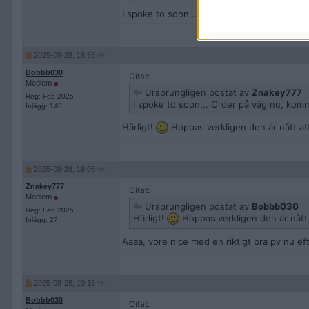
I spoke to soon... Order på väg nu, komme
2025-08-28, 18:53
Bobbb030
Citat:
Medlem
Ursprungligen postat av
Znakey777
Reg: Feb 2025
I spoke to soon... Order på väg nu, kom
Inlägg: 148
Härligt!
Hoppas verkligen den är nått at
2025-08-28, 19:06
Znakey777
Citat:
Medlem
Ursprungligen postat av
Bobbb030
Reg: Feb 2025
Härligt!
Hoppas verkligen den är nått 
Inlägg: 27
Aaaa, vore nice med en riktigt bra pv nu ef
2025-08-28, 19:15
Bobbb030
Citat: