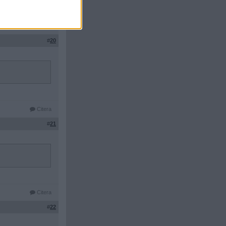
Citera
#
20
Citera
#
21
Citera
#
22