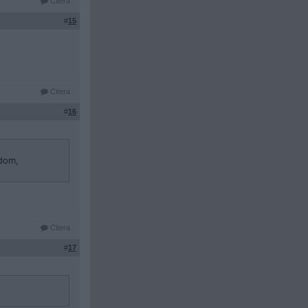
Citera
#
15
Citera
#
16
 dom,
Citera
#
17