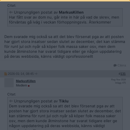
Citat:
Ursprungligen postat av
MarkusKillen
Har fått svar av dom nu, går inte in här på vad de skrev, men
förväntas gå iväg i veckan förhoppningsvis. Återkommer
Dem svarade mig också sa att det blev försenat pga av att posten
har gjort stora insatser sedan slutet av december, det kan stämma
för runt jul och nyår så köper folk massa saker osv, men dem
kunde åtminstone har svarat tidigare eller ge någon uppdatering
på deras webbsida, känns väldigt oprofessionellt
Citera
2026-01-14, 08:45
#
131
Reg: Nov 2019
MarkusKillen
Inlägg: 475
Medlem
Citat:
Ursprungligen postat av
Tiklu
Dem svarade mig också sa att det blev försenat pga av att
posten har gjort stora insatser sedan slutet av december, det
kan stämma för runt jul och nyår så köper folk massa saker
osv, men dem kunde åtminstone har svarat tidigare eller ge
någon uppdatering på deras webbsida, känns väldigt