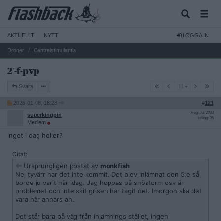
AKTUELLT
NYTT
LOGGA IN
Droger
Centralstimulantia
2′-f-pvp
11
Svara
11
2026-01-08, 18:28
#
121
Reg: Jul 2003
superkingpin
Inlägg: 35
Medlem
inget i dag heller?
Citat:
Ursprungligen postat av
monkfish
Nej tyvärr har det inte kommit. Det blev inlämnat den 5:e så
borde ju varit här idag. Jag hoppas på snöstorm osv är
problemet och inte skit grisen har tagit det. Imorgon ska det
vara här annars ah.
Det står bara på väg från inlämnings stället, ingen