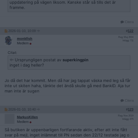
uppdatering på vägen liksom. Kanske står så tills det är
framme.
Citera
2026-01-10, 10:09
#
122
Reg: Maj 2004
monkfish
Inlägg: 711
Medlem
Citat:
Ursprungligen postat av
superkingpin
inget i dag heller?
Jo då det har kommit. Men då har jag tappat väska med leg så får
inte ut skiten haha, tänkte det ändå skulle gå med BankID. Aja tur
man inte är sugen
Citera
2026-01-10, 10:40
#
123
Reg: Nov 2019
MarkusKillen
Inlägg: 475
Medlem
Så butiken är uppenbarligen fortfarande aktiv, efter att inte fått
svar på mejl, inget inlämnat till PN sedan den 22/12 testade jag o