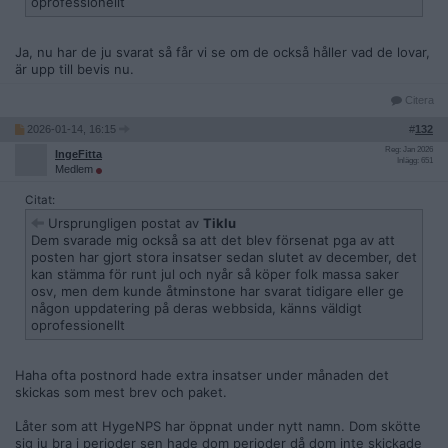
oprofessionellt
Ja, nu har de ju svarat så får vi se om de också håller vad de lovar,
är upp till bevis nu.
Citera
2026-01-14, 16:15
#
132
Reg: Jan 2026
IngeFitta
Inlägg: 651
Medlem
Citat:
Ursprungligen postat av
Tiklu
Dem svarade mig också sa att det blev försenat pga av att
posten har gjort stora insatser sedan slutet av december, det
kan stämma för runt jul och nyår så köper folk massa saker
osv, men dem kunde åtminstone har svarat tidigare eller ge
någon uppdatering på deras webbsida, känns väldigt
oprofessionellt
Haha ofta postnord hade extra insatser under månaden det
skickas som mest brev och paket.
Låter som att HygeNPS har öppnat under nytt namn. Dom skötte
sig ju bra i perioder sen hade dom perioder då dom inte skickade