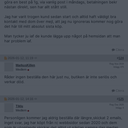
göra en best på 1g, via vanlig post i måndags, betalningen bekr
nästan direkt, sen har allt stått still.
Jag har varit trogen kund sedan start och alltid haft väldigt bra
kontakt med dom över mejl, att jag nu ignoreras kommer nog göra
det här till mitt absolut sista köp.
Man tycker ju iaf de kunde lägga upp något på hemsidan att man
har problem iaf.
Citera
2026-01-12, 11:19
#
124
Reg: Nov 2019
MarkusKillen
Inlägg: 475
Medlem
Råder ingen beställa den här just nu, butiken är inte seriös och
verkar död.
Citera
2026-01-12, 14:16
#
125
Reg: Dec 2025
Tiklu
Inlägg: 4
Medlem
Personligen kommer jag aldrig beställa där längre,skickat 2 emails,
inget svar, jag har köpt från rc webbsidor sedan 2020 och dem
som är utomlands skickar det alltid ut nästan samma dag medan