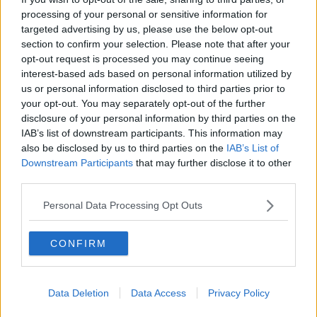
Avslutad
processing of your personal or sensitive information for
Dom har alltid skickat inom en vecka när jag beställt, skriv gärna
targeted advertising by us, please use the below opt-out
hur det går så man vet om man vågar dra iväg en order.
section to confirm your selection. Please note that after your
opt-out request is processed you may continue seeing
Citera
interest-based ads based on personal information utilized by
2026-01-13, 10:09
#
128
us or personal information disclosed to third parties prior to
Reg: Jul 2003
superkingpin
Inlägg: 35
your opt-out. You may separately opt-out of the further
Medlem
disclosure of your personal information by third parties on the
jag har inte heller varken hört eller fått något så håller med
IAB’s list of downstream participants. This information may
föregående om att inte beställa från dom tills vidare.
also be disclosed by us to third parties on the
IAB’s List of
Citera
Downstream Participants
that may further disclose it to other
third parties.
2026-01-13, 16:38
#
129
Reg: Nov 2019
MarkusKillen
Inlägg: 475
Personal Data Processing Opt Outs
Medlem
Har fått svar av dom nu, går inte in här på vad de skrev, men
förväntas gå iväg i veckan förhoppningsvis. Återkommer
CONFIRM
Citera
2026-01-13, 17:19
#
130
Data Deletion
Data Access
Privacy Policy
Reg: Dec 2025
Tiklu
Inlägg: 4
Medlem