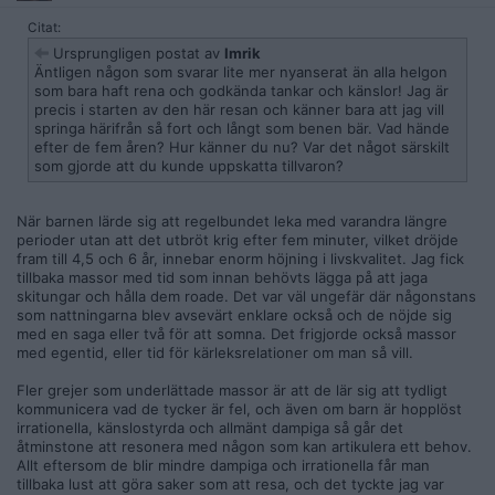
Citat:
Ursprungligen postat av
Imrik
Äntligen någon som svarar lite mer nyanserat än alla helgon
som bara haft rena och godkända tankar och känslor! Jag är
precis i starten av den här resan och känner bara att jag vill
springa härifrån så fort och långt som benen bär. Vad hände
efter de fem åren? Hur känner du nu? Var det något särskilt
som gjorde att du kunde uppskatta tillvaron?
När barnen lärde sig att regelbundet leka med varandra längre
perioder utan att det utbröt krig efter fem minuter, vilket dröjde
fram till 4,5 och 6 år, innebar enorm höjning i livskvalitet. Jag fick
tillbaka massor med tid som innan behövts lägga på att jaga
skitungar och hålla dem roade. Det var väl ungefär där någonstans
som nattningarna blev avsevärt enklare också och de nöjde sig
med en saga eller två för att somna. Det frigjorde också massor
med egentid, eller tid för kärleksrelationer om man så vill.
Fler grejer som underlättade massor är att de lär sig att tydligt
kommunicera vad de tycker är fel, och även om barn är hopplöst
irrationella, känslostyrda och allmänt dampiga så går det
åtminstone att resonera med någon som kan artikulera ett behov.
Allt eftersom de blir mindre dampiga och irrationella får man
tillbaka lust att göra saker som att resa, och det tyckte jag var