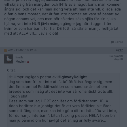
vill skilja sig från mängden och INTE avla något barn, man kommer
ångra sig, och det kan man aldrig veta att man inte vill, o jada jada
o fan o hans moster, det är fan inte normalt att vara så besatt av
någon annans val, och man bör således söka hjälp för sin sjuka
hjärna, vet inte HUR jävla många gånger jag hört tugget från
kvinnor som har barn, för har DE fött, så räknar man ju helhjärtat
med att ALLA vill... Jävla idioti!
Citera
2025-11-02, 19:12
#
237
Reg: Aug 2022
Imrik
Inlägg: 84
Medlem
Citat:
Ursprungligen postat av
HighwayDelight
Jag som barnfri tror inte att "alla" föräldrar ångrar sig, men
det finns en hel Reddit-sektion som handhar ämnet om
breeders som insåg att det inte var så romantiskt trots allt.
Tough shit.
Dessutom har jag HÖRT och läst om föräldrar som HELA
tiden berättar hur jobbigt det är att vara förälder, allt låter
som ett fängelse, man kan inte göra ditt o datt.. "Du vet inte,
för du har ju inte barn", bitch fucking please, HELA tiden blir
man ju påmind om hur jävligt det är, jag är fully aware...