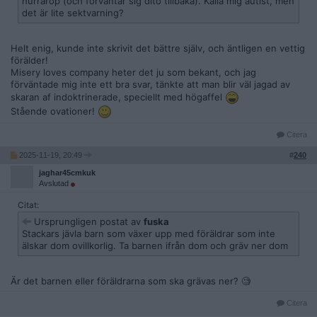
hurrarop (och förväntar sig dito tillbaka). Kalla mig autist, men
det är lite sektvarning?
Helt enig, kunde inte skrivit det bättre själv, och äntligen en vettig
förälder!
Misery loves company heter det ju som bekant, och jag
förväntade mig inte ett bra svar, tänkte att man blir väl jagad av
skaran af indoktrinerade, speciellt med högaffel
Stående ovationer!
Citera
2025-11-19, 20:49
#
240
jaghar45cmkuk
Avslutad
Citat:
Ursprungligen postat av
fuska
Stackars jävla barn som växer upp med föräldrar som inte
älskar dom ovillkorlig. Ta barnen ifrån dom och gräv ner dom
Är det barnen eller föräldrarna som ska grävas ner? 🧐
Citera