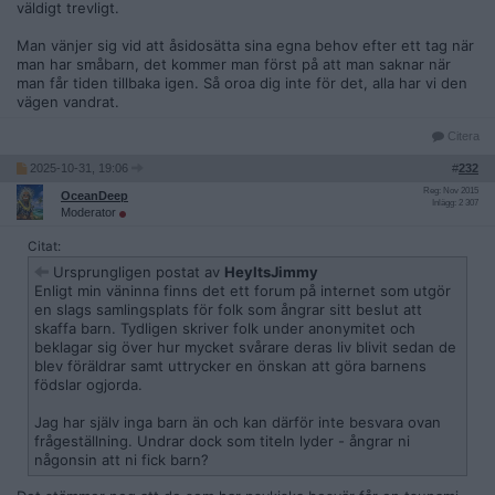
väldigt trevligt.
Man vänjer sig vid att åsidosätta sina egna behov efter ett tag när
man har småbarn, det kommer man först på att man saknar när
man får tiden tillbaka igen. Så oroa dig inte för det, alla har vi den
vägen vandrat.
Citera
2025-10-31, 19:06
#
232
Reg: Nov 2015
OceanDeep
Inlägg: 2 307
Moderator
Citat:
Ursprungligen postat av
HeyItsJimmy
Enligt min väninna finns det ett forum på internet som utgör
en slags samlingsplats för folk som ångrar sitt beslut att
skaffa barn. Tydligen skriver folk under anonymitet och
beklagar sig över hur mycket svårare deras liv blivit sedan de
blev föräldrar samt uttrycker en önskan att göra barnens
födslar ogjorda.
Jag har själv inga barn än och kan därför inte besvara ovan
frågeställning. Undrar dock som titeln lyder - ångrar ni
någonsin att ni fick barn?