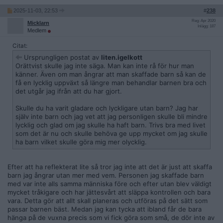
2025-11-03, 22:53
#
238
Reg: Apr 2020
Micklarn
Inlägg: 187
Medlem
Citat:
Ursprungligen postat av
liten.igelkott
Orättvist skulle jag inte säga. Man kan inte rå för hur man
känner. Även om man ångrar att man skaffade barn så kan de
få en lycklig uppväxt så längre man behandlar barnen bra och
det utgår jag ifrån att du har gjort.
Skulle du ha varit gladare och lyckligare utan barn? Jag har
själv inte barn och jag vet att jag personligen skulle bli mindre
lycklig och glad om jag skulle ha haft barn. Trivs bra med livet
som det är nu och skulle behöva ge upp mycket om jag skulle
ha barn vilket skulle göra mig mer olycklig.
Efter att ha reflekterat lite så tror jag inte att det är just att skaffa
barn jag ångrar utan mer med vem. Personen jag skaffade barn
med var inte alls samma människa före och efter utan blev väldigt
mycket tråkigare och har jättesvårt att släppa kontrollen och bara
vara. Detta gör att allt skall planeras och utföras på det sätt som
passar barnen bäst. Medan jag kan tycka att ibland får de bara
hänga på de vuxna precis som vi fick göra som små, de dör inte av