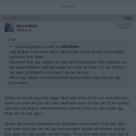
2025-10-31, 19:22
#
234
Reg: Nov 2020
liten.igelkott
Inlägg: 2 548
Medlem
Citat:
Ursprungligen postat av
Micklarn
Jag ångrar inte mina barn, det skulle bland annat vara väldigt
orättvist mot dem.
Däremot tror jag varken att jag blivit lyckligare eller gladare av
att vara förälder. Många säger att barn är livet och att få barn
var den lyckligaste stunden i deras liv osv.
Men nej, någon livsomvälvande lycka tycker jag inte att de
kom med.
Orättvist skulle jag inte säga. Man kan inte rå för hur man känner.
Även om man ångrar att man skaffade barn så kan de få en lycklig
uppväxt så längre man behandlar barnen bra och det utgår jag
ifrån att du har gjort.
Skulle du ha varit gladare och lyckligare utan barn? Jag har själv
inte barn och jag vet att jag personligen skulle bli mindre lycklig
och glad om jag skulle ha haft barn. Trivs bra med livet som det är