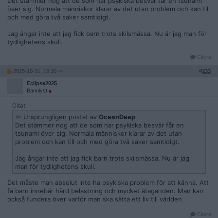
Det stämmer nog att de som har psykiska besvär får en tsunami
över sig. Normala människor klarar av det utan problem och kan till
och med göra två saker samtidigt.
Jag ångar inte att jag fick barn trots skilsmässa. Nu är jag man för
tydlighetens skull.
Citera
2025-10-31, 19:10
#
233
Eclipse2025
Bannlyst
Citat:
Ursprungligen postat av
OceanDeep
Det stämmer nog att de som har psykiska besvär får en
tsunami över sig. Normala människor klarar av det utan
problem och kan till och med göra två saker samtidigt.
Jag ångar inte att jag fick barn trots skilsmässa. Nu är jag
man för tydlighetens skull.
Det måste man absolut inte ha psykiska problem för att känna. Att
få barn innebär hård belastning och mycket åtaganden. Man kan
också fundera över varför man ska sätta ett liv till världen
Citera