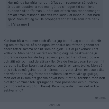
Hur många barnfria har du träffat som resonerar så, och vem
är du att bestämma vad man gör av sin egen tid som icke
bunden? Alltid får man ju höra det efterblivna resonemanget
om att "man minsann inte vet vad kärlek är innan du har barn
själv". Som att jag skulle propagera för att alla som inte har x
husdjur, lever ett fullständigt värdelöst liv, och det hade varit
…
[ Visa mer ]
så mycket bättre med detta djuret.
Det låter som en jävla psykos hos de indoktrinerade, och
varför detta omättliga behov bland breeders att uttrycka sig
på slikt sätt? Det är ju en fet trigger, iallafall bland kvinnor, att
Kan inte hålla med mer (och då har jag barn)! Jag tror att det rör
man som kvinna vill skilja sig från mängden och INTE avla
sig om att folk vill få sina egna livsbeslut bekräftade genom att
något barn, man kommer ångra sig, och det kan man aldrig
andra fattar samma beslut som de gjort. Allt är ju skönare i ett
veta att man inte vill, o jada jada o fan o hans moster, det är
kollektiv. Men när de väl fått en "ledig dag" så beskriver de ju
fan inte normalt att vara så besatt av någon annans val, och
tindrande ögon hur de tagit sovmorgon, tagit en öl med polare
man bör således söka hjälp för sin sjuka hjärna, vet inte HUR
och ätit när och vad de själva ville. Dvs de flesta dagar i en barnfri
jävla många gånger jag hört tugget från kvinnor som har
persons liv. Den kognitiva dissonansen är pinsamt tydlig. Men så
barn, för har DE fött, så räknar man ju helhjärtat med att
är ju folk också galna, det är närmast perverst vilket intresse släkt
ALLA vill... Jävla idioti!
och vänner har. Jag fattar att småbarn kan vara väldigt gulliga,
men det är liksom ett ganska privat beslut att bli förälder, men helt
plötsligt kommer folk springande med presenter och hurrarop
(och förväntar sig dito tillbaka). Kalla mig autist, men det är lite
sektvarning?
Citera