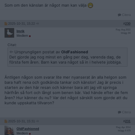
Som om den känslan är något man kan välja
Citera
2025-10-31, 15:22
#
230
Reg: Aug 2022
Imrik
Inlägg: 84
Medlem
Citat:
Ursprungligen postat av
OldFashioned
Det gjorde jag nog minst en gång per dag, varenda dag, de
första fem åren. Barn kan vara något så in i helvete jobbiga.
Äntligen någon som svarar lite mer nyanserat än alla helgon som
bara haft rena och godkända tankar och känslor! Jag är precis i
starten av den här resan och känner bara att jag vill springa
härifrån så fort och långt som benen bär. Vad hände efter de fem
åren? Hur känner du nu? Var det något särskilt som gjorde att du
kunde uppskatta tillvaron?
Citera
2025-10-31, 15:31
#
231
Reg: Apr 2014
OldFashioned
Inlägg: 6 479
Medlem