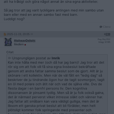
att ha tråkigt och göra något annat än sina egna aktiviteter.
Så jag tror att jag varit lyckligare antingen med min sambo utan
barn eller med en annan sambo fast med barn.
Luddigt nog?
Citera
2025-11-19, 20:05
#
239
Reg: Maj 2012
HighwayDelight
Inlägg: 10 085
Medlem
Citat:
Ursprungligen postat av
Imrik
Kan inte hålla med mer (och då har jag barn)! Jag tror att det
rör sig om att folk vill få sina egna livsbeslut bekräftade
genom att andra fattar samma beslut som de gjort. Allt är ju
skönare i ett kollektiv. Men när de väl fått en "ledig dag" så
beskriver de ju tindrande ögon hur de tagit sovmorgon, tagit
en öl med polare och ätit när och vad de själva ville. Dvs de
flesta dagar i en barnfri persons liv. Den kognitiva
dissonansen är pinsamt tydlig. Men så är ju folk också galna,
det är närmast perverst vilket intresse släkt och vänner har.
Jag fattar att småbarn kan vara väldigt gulliga, men det är
liksom ett ganska privat beslut att bli förälder, men helt
plötsligt kommer folk springande med presenter och