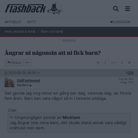
AKTUELLT
NYTT
LOGGA IN
Hem, bostad & familj
Barn och familj
Ångrar ni någonsin att ni fick barn?
20
Svara
20
2025-09-29, 06:04
#
229
Reg: Apr 2014
OldFashioned
Inlägg: 6 479
Medlem
Det gjorde jag nog minst en gång per dag, varenda dag, de första
fem åren. Barn kan vara något så in i helvete jobbiga.
Citat:
Ursprungligen postat av
Micklarn
Jag ångrar inte mina barn, det skulle bland annat vara väldigt
orättvist mot dem.