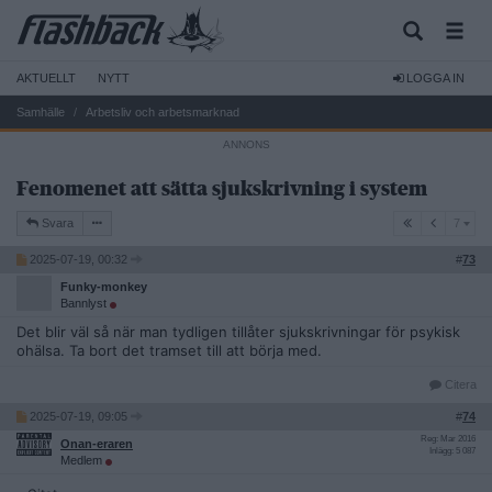
AKTUELLT
NYTT
LOGGA IN
Samhälle
Arbetsliv och arbetsmarknad
Fenomenet att sätta sjukskrivning i system
7
Svara
7
2025-07-19, 00:32
#
73
Funky-monkey
Bannlyst
Det blir väl så när man tydligen tillåter sjukskrivningar för psykisk
ohälsa. Ta bort det tramset till att börja med.
Citera
2025-07-19, 09:05
#
74
Reg: Mar 2016
Onan-eraren
Inlägg: 5 087
Medlem