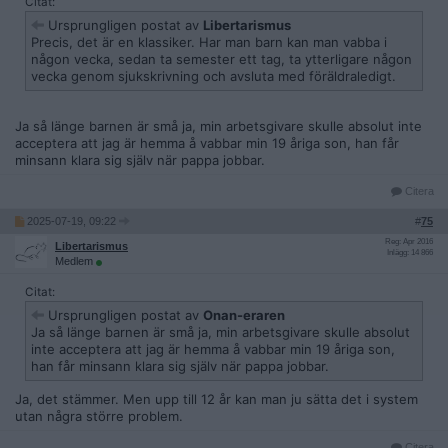
Citat:
Ursprungligen postat av
Libertarismus
Precis, det är en klassiker. Har man barn kan man vabba i
någon vecka, sedan ta semester ett tag, ta ytterligare någon
vecka genom sjukskrivning och avsluta med föräldraledigt.
Ja så länge barnen är små ja, min arbetsgivare skulle absolut inte
acceptera att jag är hemma å vabbar min 19 åriga son, han får
minsann klara sig själv när pappa jobbar.
Citera
2025-07-19, 09:22
#
75
Reg: Apr 2016
Libertarismus
Inlägg: 14 866
Medlem
Citat:
Ursprungligen postat av
Onan-eraren
Ja så länge barnen är små ja, min arbetsgivare skulle absolut
inte acceptera att jag är hemma å vabbar min 19 åriga son,
han får minsann klara sig själv när pappa jobbar.
Ja, det stämmer. Men upp till 12 år kan man ju sätta det i system
utan några större problem.
Citera