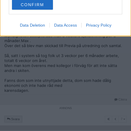
En av mina kollegor, en tjej ( såklart ) sa en fredag em:
CONFIRM
- Bara så du vet så tar jag ut min sista sjukvecka nästa vecka.
Jag fattade ingenting, sista sjukvecka va fan är det ?
Data Deletion
Data Access
Privacy Policy
Förklaring:
Myndigheten accepterade max 3 veckors sjukskrivning per 6
månader.Max .
Över det så blev man skickad till Previa på utredning och samtal.
Så, satt i system så tog folk ut 3 veckor per 6 månader arbete,
totalt 6 veckor om året.
Men man kom överens med kollegor i förväg för att inte sätta
andra i skiten.
Fanns dom som inte utnyttjade detta, dom som hade dålig
ekonomi och inte hade råd med
karensdagen.
Citera
7
Svara
7