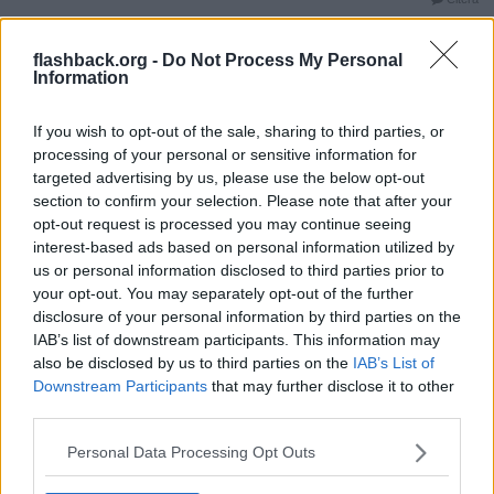
2025-07-19, 09:34
#
76
Reg: Mar 2016
flashback.org -
Do Not Process My Personal
Onan-eraren
Inlägg: 5 087
Information
Medlem
Citat:
If you wish to opt-out of the sale, sharing to third parties, or
Ursprungligen postat av
Libertarismus
Ja, det stämmer. Men upp till 12 år kan man ju sätta det i
processing of your personal or sensitive information for
system utan några större problem.
targeted advertising by us, please use the below opt-out
section to confirm your selection. Please note that after your
opt-out request is processed you may continue seeing
Jo visst men min son var sällan sjuk å mitt ex som jag har honom
med var oftast arbetslös i perioder så hon fick ha honom då, vi
interest-based ads based on personal information utilized by
bodde inte ihop å sonen fick komma å gå som han ville å var väl
us or personal information disclosed to third parties prior to
oftast hos mig, vi hade delad vårdnad om honom så ville han vara
your opt-out. You may separately opt-out of the further
hos mig så fick han det å vise versa. Så jag har egentligen inte
disclosure of your personal information by third parties on the
vabbat så mycket.
IAB’s list of downstream participants. This information may
Citera
also be disclosed by us to third parties on the
IAB’s List of
Downstream Participants
that may further disclose it to other
2026-05-06, 12:46
#
77
third parties.
Reg: Jul 2006
-Felix_
Inlägg: 6 371
Medlem
Personal Data Processing Opt Outs
Gjorde ett inhopp på en statlig myndighet för något år sedan.