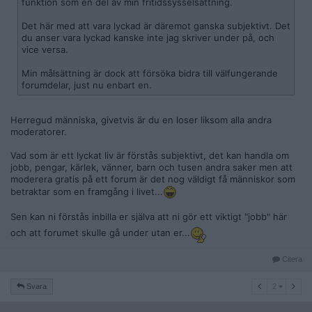
funktion som en del av min fritidssysselsättning.
Det här med att vara lyckad är däremot ganska subjektivt. Det
du anser vara lyckad kanske inte jag skriver under på, och
vice versa.
Min målsättning är dock att försöka bidra till välfungerande
forumdelar, just nu enbart en.
Herregud människa, givetvis är du en loser liksom alla andra
moderatorer.
Vad som är ett lyckat liv är förstås subjektivt, det kan handla om
jobb, pengar, kärlek, vänner, barn och tusen andra saker men att
moderera gratis på ett forum är det nog väldigt få människor som
betraktar som en framgång i livet...
Sen kan ni förstås inbilla er själva att ni gör ett viktigt "jobb" här
och att forumet skulle gå under utan er...
Citera
2
Svara
2