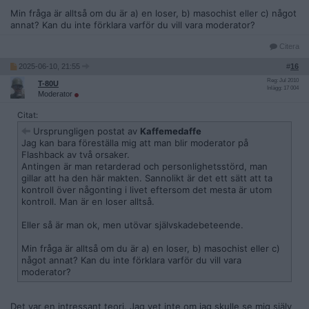
Min fråga är alltså om du är a) en loser, b) masochist eller c) något
annat? Kan du inte förklara varför du vill vara moderator?
Citera
2025-06-10, 21:55
#
16
Reg: Jul 2010
T-80U
Inlägg: 17 004
Moderator
Citat:
Ursprungligen postat av
Kaffemedaffe
Jag kan bara föreställa mig att man blir moderator på
Flashback av två orsaker.
Antingen är man retarderad och personlighetsstörd, man
gillar att ha den här makten. Sannolikt är det ett sätt att ta
kontroll över någonting i livet eftersom det mesta är utom
kontroll. Man är en loser alltså.
Eller så är man ok, men utövar självskadebeteende.
Min fråga är alltså om du är a) en loser, b) masochist eller c)
något annat? Kan du inte förklara varför du vill vara
moderator?
Det var en intressant teori. Jag vet inte om jag skulle se mig själv