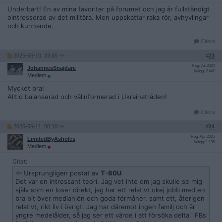
Underbart! En av mina favoriter på forumet och jag är fullständigt
ointresserad av det militära. Men uppskattar raka rör, avhyvlingar
och kunnande.
Citera
2025-06-10, 23:45
#
23
Reg: Jul 2020
JohannesSnajdare
Inlägg: 2 442
Medlem
Mycket bra!
Alltid balanserad och välinformerad i Ukrainatråden!
Citera
2025-06-11, 00:10
#
24
Reg: Apr 2025
LimitedByAsholes
Inlägg: 1 105
Medlem
Citat:
Ursprungligen postat av
T-80U
Det var en intressant teori. Jag vet inte om jag skulle se mig
själv som en loser direkt, jag har ett relativt okej jobb med en
bra bit över medianlön och goda förmåner, samt ett, återigen
relativt, rikt liv i övrigt. Jag har däremot ingen familj och är i
yngre medelålder, så jag ser ett värde i att försöka delta i FBs