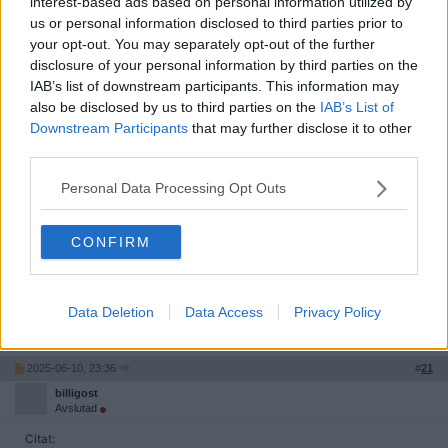
interest-based ads based on personal information utilized by
us or personal information disclosed to third parties prior to
Det här med att vara lyckad är däremot ganska subjektivt. Det
your opt-out. You may separately opt-out of the further
du anser vara lyckad kanske inte jag skriver under på, och
vice versa.
disclosure of your personal information by third parties on the
IAB’s list of downstream participants. This information may
Min målsättning är dock att försöka bidra till välfungerande
also be disclosed by us to third parties on the
IAB’s List of
forumdelar, just nu enbart en.
Downstream Participants
that may further disclose it to other
third parties.
Kör på du är forumets bästa skribent,alltid intressant när du träder
in i diskussionerna.
Personal Data Processing Opt Outs
Citera
CONFIRM
2025-06-10, 23:36
#
20
Reg: Feb 2008
Zeddis
Inlägg: 3 614
Avstängd
Jag har alltid uppskattat T-80U i militärforumet.
Data Deletion
Data Access
Privacy Policy
Citera
2025-06-10, 23:36
#
21
billigost
Avslutad
Citat: