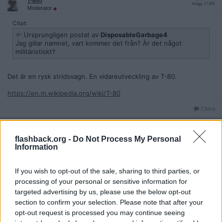
T-80U
Inlägg: 17 004
Moderator
Citat:
Ursprungligen postat av
DisposableGarbage4
Jag gillar namnet, vart kommer det från? Är det något
militäristiskt?
Det är en rysk stridsvagn. En vidareutveckling av T-80.
https://en.m.wikipedia.org/wiki/T-80
Citera
2025-06-10, 23:13
#
19
Reg: Dec 2015
svammelprofeten
flashback.org -
Do Not Process My Personal
Inlägg: 883
Medlem
Information
Citat:
Ursprungligen postat av
T-80U
If you wish to opt-out of the sale, sharing to third parties, or
Det var en intressant teori. Jag vet inte om jag skulle se mig
processing of your personal or sensitive information for
själv som en loser direkt, jag har ett relativt okej jobb med en
targeted advertising by us, please use the below opt-out
bra bit över medianlön och goda förmåner, samt ett, återigen
section to confirm your selection. Please note that after your
relativt, rikt liv i övrigt. Jag har däremot ingen familj och är i
yngre medelålder, så jag ser ett värde i att försöka delta i FBs
opt-out request is processed you may continue seeing
funktion som en del av min fritidssysselsättning.