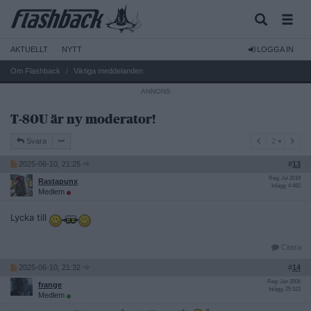
AKTUELLT
NYTT
LOGGA IN
Om Flashback
Viktiga meddelanden
T-80U är ny moderator!
2
Svara
2
2025-06-10, 21:25
#
13
Reg: Jul 2019
Rastapunx
Inlägg: 4 482
Medlem
Lycka till
Citera
2025-06-10, 21:32
#
14
Reg: Jan 2006
frange
Inlägg: 25 522
Medlem