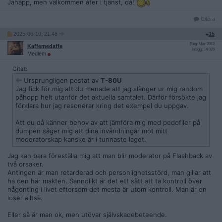
Jahapp, men välkommen åter i tjänst, då!
Citera
2025-06-10, 21:48
#
15
Reg: Mar 2012
Kaffemedaffe
Inlägg: 14 026
Medlem
Citat:
Ursprungligen postat av
T-80U
Jag fick för mig att du menade att jag slänger ur mig random
påhopp helt utanför det aktuella samtalet. Därför försökte jag
förklara hur jag resonerar kring det exempel du uppgav.
Att du då känner behov av att jämföra mig med pedofiler på
dumpen säger mig att dina invändningar mot mitt
moderatorskap kanske är i tunnaste laget.
Jag kan bara föreställa mig att man blir moderator på Flashback av
två orsaker.
Antingen är man retarderad och personlighetsstörd, man gillar att
ha den här makten. Sannolikt är det ett sätt att ta kontroll över
någonting i livet eftersom det mesta är utom kontroll. Man är en
loser alltså.
Eller så är man ok, men utövar självskadebeteende.