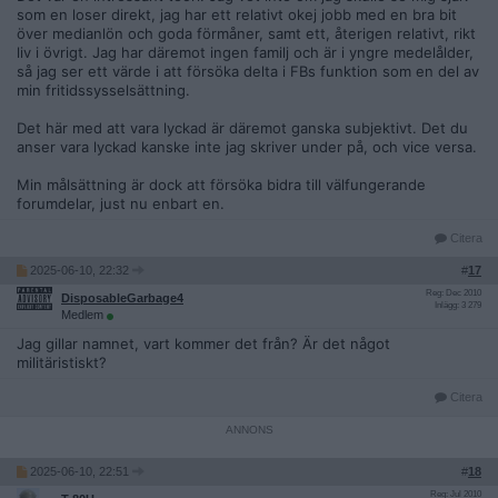
som en loser direkt, jag har ett relativt okej jobb med en bra bit
över medianlön och goda förmåner, samt ett, återigen relativt, rikt
liv i övrigt. Jag har däremot ingen familj och är i yngre medelålder,
så jag ser ett värde i att försöka delta i FBs funktion som en del av
min fritidssysselsättning.
Det här med att vara lyckad är däremot ganska subjektivt. Det du
anser vara lyckad kanske inte jag skriver under på, och vice versa.
Min målsättning är dock att försöka bidra till välfungerande
forumdelar, just nu enbart en.
Citera
2025-06-10, 22:32
#
17
Reg: Dec 2010
DisposableGarbage4
Inlägg: 3 279
Medlem
Jag gillar namnet, vart kommer det från? Är det något
militäristiskt?
Citera
2025-06-10, 22:51
#
18
Reg: Jul 2010