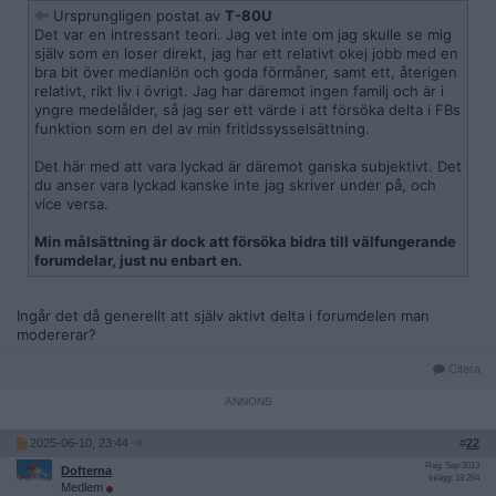
Ursprungligen postat av
T-80U
Det var en intressant teori. Jag vet inte om jag skulle se mig
själv som en loser direkt, jag har ett relativt okej jobb med en
bra bit över medianlön och goda förmåner, samt ett, återigen
relativt, rikt liv i övrigt. Jag har däremot ingen familj och är i
yngre medelålder, så jag ser ett värde i att försöka delta i FBs
funktion som en del av min fritidssysselsättning.
Det här med att vara lyckad är däremot ganska subjektivt. Det
du anser vara lyckad kanske inte jag skriver under på, och
vice versa.
Min målsättning är dock att försöka bidra till välfungerande
forumdelar, just nu enbart en.
Ingår det då generellt att själv aktivt delta i forumdelen man
modererar?
Citera
2025-06-10, 23:44
#
22
Reg: Sep 2013
Dofterna
Inlägg: 18 264
Medlem