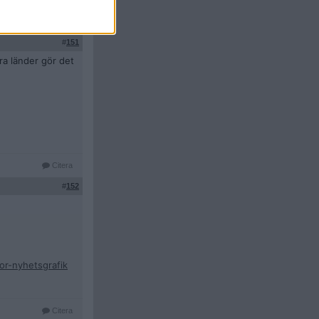
Citera
#
151
ra länder gör det
Citera
#
152
or-nyhetsgrafik
Citera