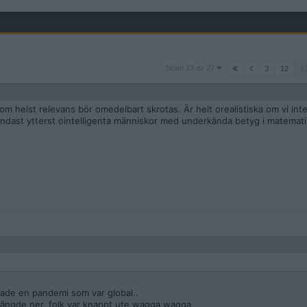
Sidan
Sidan 13 av 27
3
12
1
13
av
27
 helst relevans bör omedelbart skrotas. Är helt orealistiska om vi inte 
Endast ytterst ointelligenta människor med underkända betyg i matematik
hade en pandemi som var global..
stängde ner, folk var knappt ute wagga wagga