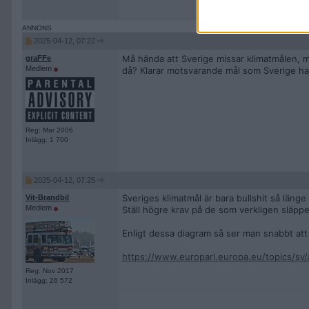
2025-04-12, 07:22
Må hända att Sverige missar klimatmålen, m
graFFe
Medlem
då? Klarar motsvarande mål som Sverige har 
Reg: Mar 2006
Inlägg: 1 700
2025-04-12, 07:25
Sveriges klimatmål är bara bullshit så länge
Vit-Brandbil
Medlem
Ställ högre krav på de som verkligen släppe
Enligt dessa diagram så ser man snabbt att 
https://www.europarl.europa.eu/topics/sv
Reg: Nov 2017
Inlägg: 26 572