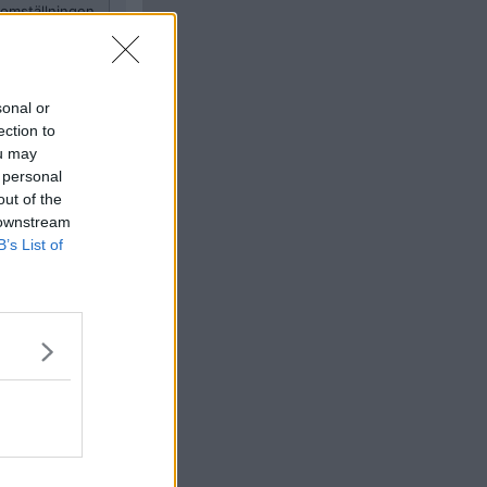
 omställningen
sonal or
Citera
ection to
#
150
ou may
 personal
out of the
 downstream
B’s List of
 omställningen