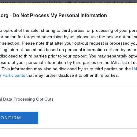
matet osv men pengarna går åt fel håll/utveckling till exempel den gröna
t?
.org -
Do Not Process My Personal Information
to opt-out of the sale, sharing to third parties, or processing of your per
formation for targeted advertising by us, please use the below opt-out s
r selection. Please note that after your opt-out request is processed y
eing interest-based ads based on personal information utilized by us or
disclosed to third parties prior to your opt-out. You may separately opt-
losure of your personal information by third parties on the IAB’s list of
r77qd/aftonbladet-direkt?pinnedEntry=1368722
. This information may also be disclosed by us to third parties on the
IA
Participants
that may further disclose it to other third parties.
matet osv men pengarna går åt fel håll/utveckling till exempel den gröna
t?
l Data Processing Opt Outs
isk aktivitet genererar utsläpp.
CONFIRM
anske nås.