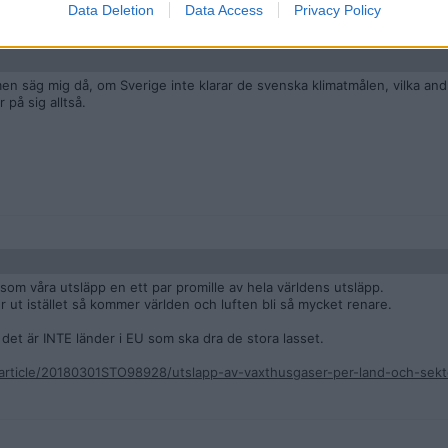
Data Deletion
Data Access
Privacy Policy
en säg mig då, om Sverige inte klarar de svenska klimatmålen, vilka and
på sig alltså.
 som våra utsläpp en ett par promille av hela världens utsläpp.
r ut istället så kommer världen och luften bli så mycket renare.
det är INTE länder i EU som ska dra de stora lasset.
/article/20180301STO98928/utslapp-av-vaxthusgaser-per-land-och-sekt