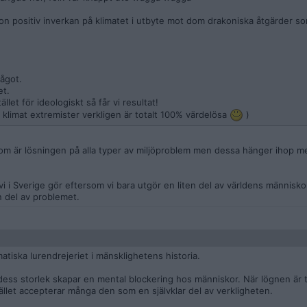
ågon positiv inverkan på klimatet i utbyte mot dom drakoniska åtgärder s
något.
et.
let för ideologiskt så får vi resultat!
tt klimat extremister verkligen är totalt 100% värdelösa
)
som är lösningen på alla typer av miljöproblem men dessa hänger ihop m
 vi i Sverige gör eftersom vi bara utgör en liten del av världens människo
n del av problemet.
atiska lurendrejeriet i mänsklighetens historia.
ess storlek skapar en mental blockering hos människor. När lögnen är till
tället accepterar många den som en självklar del av verkligheten.