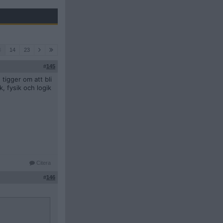
3
14
23
#
145
tigger om att bli
, fysik och logik
Citera
#
146