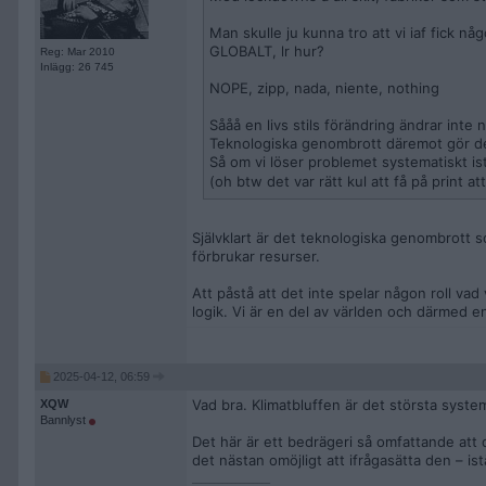
Man skulle ju kunna tro att vi iaf fick n
GLOBALT, lr hur?
Reg: Mar 2010
Inlägg: 26 745
NOPE, zipp, nada, niente, nothing
Sååå en livs stils förändring ändrar inte 
Teknologiska genombrott däremot gör d
Så om vi löser problemet systematiskt istäl
(oh btw det var rätt kul att få på print a
Självklart är det teknologiska genombrott 
förbrukar resurser.
Att påstå att det inte spelar någon roll vad
logik. Vi är en del av världen och därmed e
2025-04-12, 06:59
Vad bra. Klimatbluffen är det största system
XQW
Bannlyst
Det här är ett bedrägeri så omfattande att d
det nästan omöjligt att ifrågasätta den – is
__________________