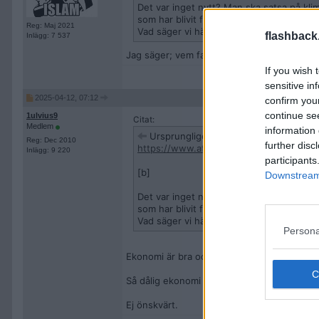
Det var inget nytt? Man ska satsa på kli
som har blivit fiasko...
Reg: Maj 2021
Vad säger vi här om missade klimat måle
flashback
Inlägg: 7 537
Jag säger; vem fan bryr sig?
If you wish 
sensitive in
2025-04-12, 07:12
confirm you
continue se
1ulvius9
Citat:
Medlem
information 
Ursprungligen postat av
Zeusy
Reg: Dec 2010
further disc
https://www.aftonbladet.se/nyheter/a/R
Inlägg: 9 220
participants
[b]
Downstream 
Det var inget nytt? Man ska satsa på kli
som har blivit fiasko...
Vad säger vi här om missade klimat måle
Persona
Ekonomi är bra och klimatmål dåliga. Ekonom
Så dålig ekonomi kan leda till att "målen" k
Ej önskvärt.