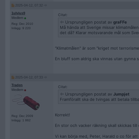
2025-04-12, 07:32
1ulvius9
Citat:
Medlem
Ursprungligen postat av
graFFe
Reg: Dec 2010
Må hända att Sverige missar klimatmålen,
Inlägg: 9 220
det då? Klarar motsvarande mål som Sveri
"Klimatmålen" är som "kriget mot terrorisme
En bluff som aldrig ska vinnas utan gynna sä
2025-04-12, 07:33
Traden
Citat:
Medlem
Ursprungligen postat av
Jumpjet
Framförallt ska de tvingas att betala tillba
Korrekt!
Reg: Dec 2009
Inlägg: 1 862
En stor och vacker räkning skall skickas til
Vi kan börja med, Peter, Harald o co för att 