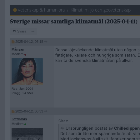
Vetenskap & humaniora
Klimat, miljö och geovetenskap
Sverige missar samtliga klimatmål (2025-04-11)
Svara
2025-04-12, 06:18
Dessa löjeväckande klimatmål utan någon som
Månsan
Medlem
fattigare, kallare och hungriga som satan. 
kan ta de svenska klimatmålen på allvar.
Reg: Jun 2004
Inlägg: 24 553
2025-04-12, 06:33
JeffDavis
Citat:
Medlem
Ursprungligen postat av
Chilledippen
Det som är lite mer spännande är att vi 
Med lockdowns å all skit, fabriker som 