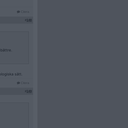
Citera
#
148
 bättre.
logiska sätt.
Citera
#
149