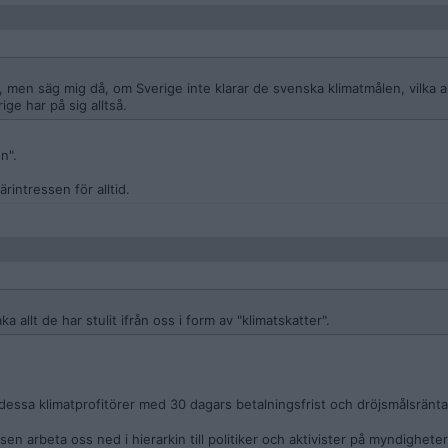
 men säg mig då, om Sverige inte klarar de svenska klimatmålen, vilka a
ge har på sig alltså.
n".
rintressen för alltid.
ka allt de har stulit ifrån oss i form av "klimatskatter".
l dessa klimatprofitörer med 30 dagars betalningsfrist och dröjsmålsränta
sen arbeta oss ned i hierarkin till politiker och aktivister på myndighete