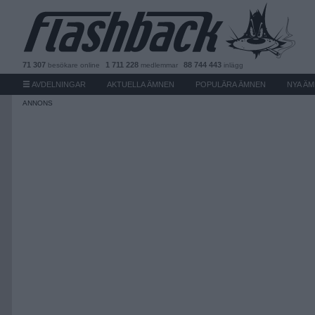
71 307
1 711 228
88 744 443
besökare
online
medlemmar
inlägg
AVDELNINGAR
AKTUELLA ÄMNEN
POPULÄRA ÄMNEN
NYA Ä