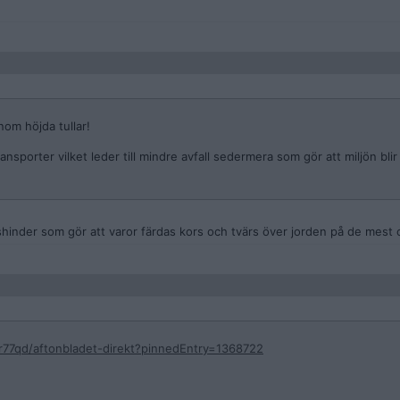
nom höjda tullar!
ansporter vilket leder till mindre avfall sedermera som gör att miljön blir
lshinder som gör att varor färdas kors och tvärs över jorden på de mest o
r77qd/aftonbladet-direkt?pinnedEntry=1368722