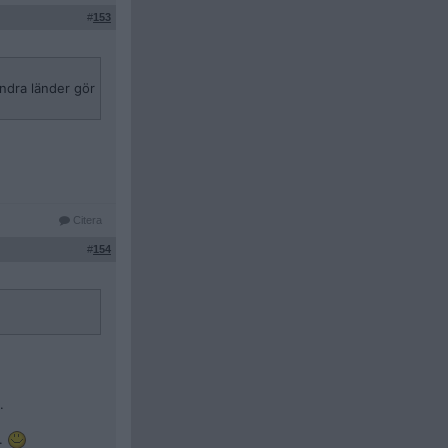
#
153
ndra länder gör
Citera
#
154
.
r.