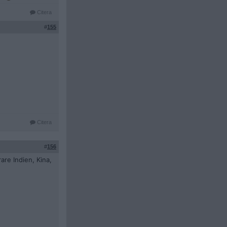
Citera
#
155
Citera
#
156
are Indien, Kina,