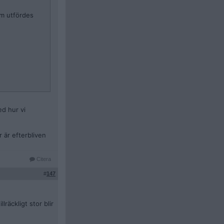
om utfördes
ed hur vi
r är efterbliven
Citera
#
147
räckligt stor blir