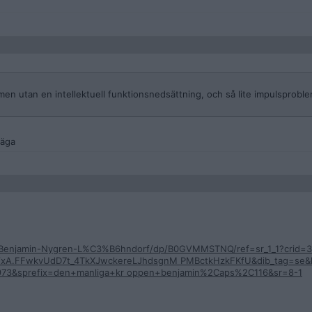
en utan en intellektuell funktionsnedsättning, och så lite impulsprobl
säga
n-Benjamin-Nygren-L%C3%B6hndorf/dp/B0GVMMSTNQ/ref=sr_1_1?crid
fVxA.FFwkvUdD7t_4TkXJwckereLJhdsgnM PMBctkHzkFKfU&dib_tag=se
973&sprefix=den+manliga+kr oppen+benjamin%2Caps%2C116&sr=8-1