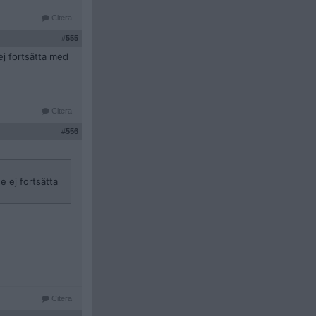
Citera
#
555
ej fortsätta med
Citera
#
556
e ej fortsätta
Citera