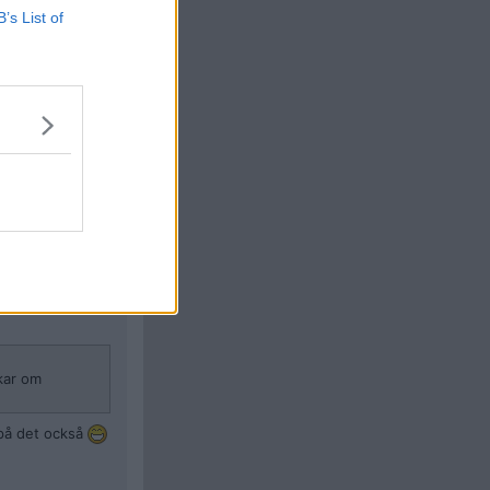
#
559
B’s List of
Citera
#
560
 om fläskkött så
Citera
#
561
kar om
 på det också