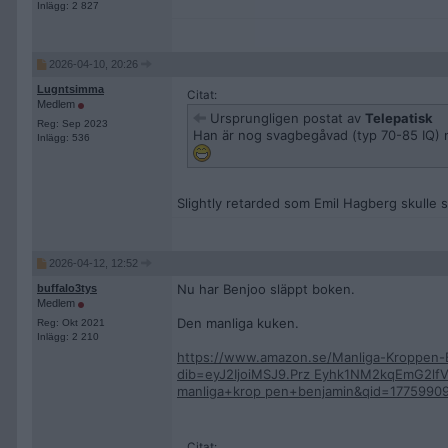
Inlägg: 2 827
2026-04-10, 20:26
Lugntsimma
Citat:
Medlem
Ursprungligen postat av
Telepatisk
Reg: Sep 2023
Han är nog svagbegåvad (typ 70-85 IQ) m
Inlägg: 536
Slightly retarded som Emil Hagberg skulle 
2026-04-12, 12:52
Nu har Benjoo släppt boken.
buffalo3tys
Medlem
Den manliga kuken.
Reg: Okt 2021
Inlägg: 2 210
https://www.amazon.se/Manliga-Kroppe
dib=eyJ2IjoiMSJ9.Prz Eyhk1NM2kqEmG2l
manliga+krop pen+benjamin&qid=1775990
Citat: