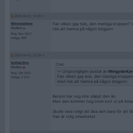
2026-04-01, 13:20
Fan vilken gay bok, den manliga kroppen? V
Mingydarkjew
Medlem
risk att hamna på någon bögporr.
Reg: Nov 2017
Inlägg: 806
2026-04-01, 22:39
buffalo3tys
Citat:
Medlem
Ursprungligen postat av
Mingydarkj
Reg: Okt 2021
Fan vilken gay bok, den manliga kroppen?
Inlägg: 2 210
med risk att hamna på någon bögporr.
Benjoo har nog inte släppt den än.
Men den kommer nog inom kort ut på Ama
Skulle vara roligt att läsa den bara för att få
Han är rolig omedvetet.