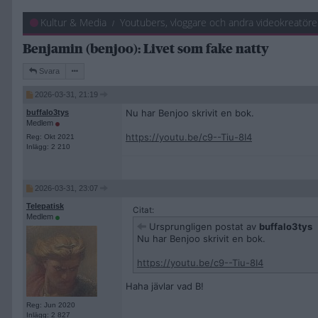
Kultur & Media
Youtubers, vloggare och andra videokreatöre
Benjamin (benjoo): Livet som fake natty
Svara
2026-03-31, 21:19
Nu har Benjoo skrivit en bok.
buffalo3tys
Medlem
https://youtu.be/c9--Tiu-8I4
Reg: Okt 2021
Inlägg: 2 210
2026-03-31, 23:07
Telepatisk
Citat:
Medlem
Ursprungligen postat av
buffalo3tys
Nu har Benjoo skrivit en bok.
https://youtu.be/c9--Tiu-8I4
Haha jävlar vad B!
Reg: Jun 2020
Inlägg: 2 827