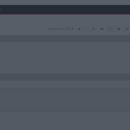
r
Sidan
Sidan 47 av 253
37
46
47
48
57
47
av
253