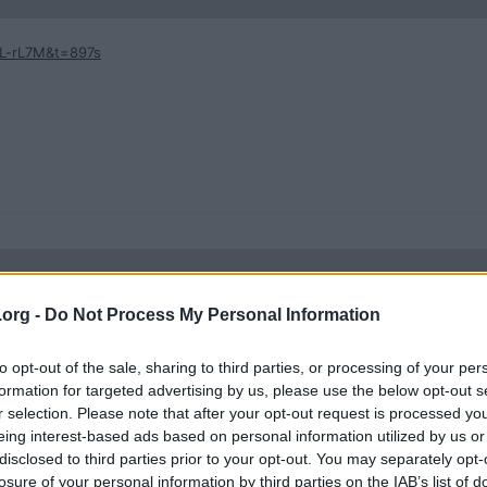
L-rL7M&t=897s
.org -
Do Not Process My Personal Information
iQL-rL7M&t=897s
to opt-out of the sale, sharing to third parties, or processing of your per
formation for targeted advertising by us, please use the below opt-out s
hur det står still, jag hoppade bara igenom allt men landade på, "bögig
r selection. Please note that after your opt-out request is processed y
e ska äta det, herregud.
eing interest-based ads based on personal information utilized by us or
disclosed to third parties prior to your opt-out. You may separately opt-
losure of your personal information by third parties on the IAB’s list of