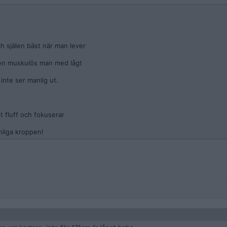
h själen bäst när man lever
ig en muskulös man med lågt
inte ser manlig ut.
t fluff och fokuserar
nliga kroppen!