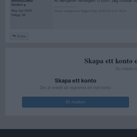
Är Benjamin verkligen 171cm? Jag trodde han
BiggestTraps
Medlem
__________________
Reg: Apr 2026
Senast redigerad av BiggestTraps 2026-04-12 kl. 18:33.
Inlägg: 86
Svara
Skapa ett konto e
Du måste v
Skapa ett konto
Det är enkelt att registrera ett nytt konto
Bli medlem