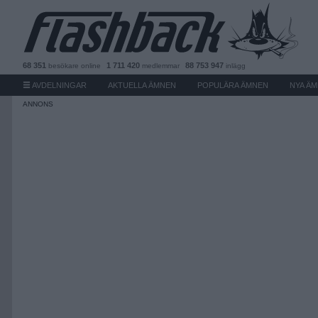
68 351
1 711 420
88 753 947
besökare
online
medlemmar
inlägg
AVDELNINGAR
AKTUELLA ÄMNEN
POPULÄRA ÄMNEN
NYA Ä