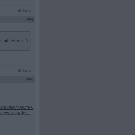
Citera
#
562
em på det också
Citera
#
563
=3J1548NVY8WT5&
&keywords=den+