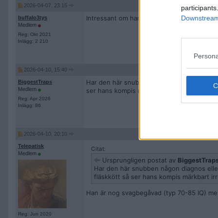
2026-04-07, 23:15
participants
Intressant om han går igenom kuken i "Den
Downstream 
buffalo3tys
Medlem
Reg: Okt 2021
Inlägg: 2 210
Persona
2026-04-10, 15:40
Har den här snubben någon diagnos eller är
BiggestTraps
Medlem
ser hans kompis märkbart irriterad ut, någ
Reg: Apr 2026
Inlägg: 86
2026-04-10, 20:10
Telepatisk
Citat:
Medlem
Ursprungligen postat av
BiggestTrap
Har den här snubben någon diagnos eller
fläskkött så ser hans kompis märkbart ir
Han är nog svagbegåvad (typ 70-85 IQ) men 
Reg: Jun 2020