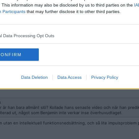
. This information may also be disclosed by us to third parties on the
IA
 manliga kroppen".
Participants
that may further disclose it to other third parties.
l Data Processing Opt Outs
 han bara allmänt slö? Kollade hans senaste video och när han predikar
CONFIRM
ot som Benjamin inte verkar inse överhuvudtaget.
Data Deletion
Data Access
Privacy Policy
s
 är han bara allmänt slö? Kollade hans senaste video och när han predi
riterad ut, något som Benjamin inte verkar inse överhuvudtaget.
utan en intellektuell funktionsnedsättning, och så lite impulsproblem