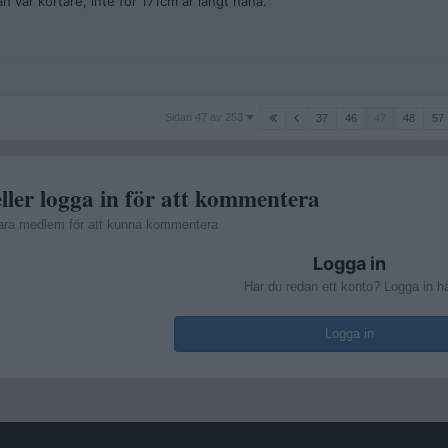
 var kortare, inte för 171cm är långt haha.
Sidan
Sidan 47 av 253
37
46
47
48
57
47
av
253
ller logga in för att kommentera
ara medlem för att kunna kommentera
Logga in
Har du redan ett konto? Logga in h
Logga in