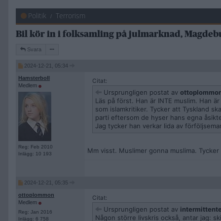
Politik
Terrorism
Bil kör in i folksamling på julmarknad, Magdeb
Svara
2024-12-21, 05:34
Hamsterboll
Citat:
Medlem
Ursprungligen postat av
ottoplommo
Läs på först. Han är INTE muslim. Han är 
som islamkritiker. Tycker att Tyskland sk
parti eftersom de hyser hans egna åsikte
Jag tycker han verkar lida av förföljseman
Reg: Feb 2010
Mm visst. Muslimer gonna muslima. Tycker h
Inlägg: 10 193
2024-12-21, 05:35
ottoplommon
Citat:
Medlem
Ursprungligen postat av
intermittente
Reg: Jan 2016
Någon större livskris också, antar jag: 
Inlägg: 6 758