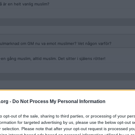
 är en helt vanlig muslim?
en julmarknad om GM nu va emot muslimer? Vet någon varför?
 gång muslim, alltid muslim. Det sitter i själens rötter!
å icke muslimer som kör ihjäl barn på en julmarknad?
.org -
Do Not Process My Personal Information
 en bild av vad han är för person och vilka åsikter han har och vad han h
to opt-out of the sale, sharing to third parties, or processing of your per
rstår inte hur du kan få honom till muslim med texten ” Germany wants t
formation for targeted advertising by us, please use the below opt-out s
 jag är född i Sverige.
r selection. Please note that after your opt-out request is processed y
uslimer som med glädje kör över barn: IDF.
eing interest-based ads based on personal information utilized by us or