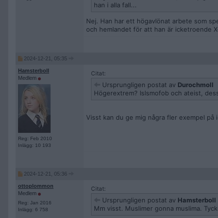
han i alla fall...
Nej. Han har ett högavlönat arbete som spec
och hemlandet för att han är icketroende X-
2024-12-21, 05:35
Hamsterboll
Citat:
Medlem
Ursprungligen postat av
Durochmoll
Högerextrem? Islsmofob och ateist, dess
Visst kan du ge mig några fler exempel på 
Reg: Feb 2010
Inlägg: 10 193
2024-12-21, 05:36
ottoplommon
Citat:
Medlem
Ursprungligen postat av
Hamsterboll
Reg: Jan 2016
Mm visst. Muslimer gonna muslima. Tycke
Inlägg: 6 758