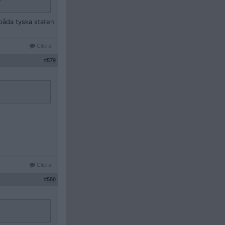
 båda tyska staten
Citera
#
579
Citera
#
580