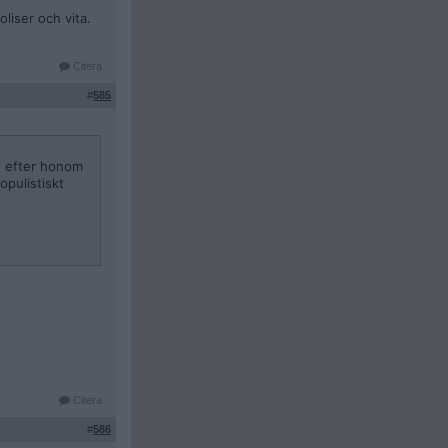
oliser och vita.
Citera
#
585
te efter honom
opulistiskt
Citera
#
586