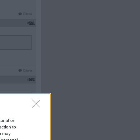
Citera
#
581
Citera
#
582
yllar och
sonal or
o islamize Europe
ection to
ou may
 personal