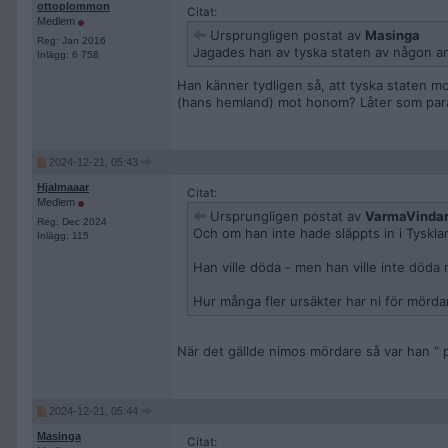
ottoplommon
Citat:
Medlem
Ursprungligen postat av
Masinga
Reg: Jan 2016
Jagades han av tyska staten av någon a
Inlägg: 6 758
Han känner tydligen så, att tyska staten m
(hans hemland) mot honom? Låter som par
2024-12-21, 05:43
Hjalmaaar
Citat:
Medlem
Ursprungligen postat av
VarmaVinda
Reg: Dec 2024
Och om han inte hade släppts in i Tyskla
Inlägg: 115
Han ville döda - men han ville inte döda
Hur många fler ursäkter har ni för mörd
När det gällde nimos mördare så var han ” 
2024-12-21, 05:44
Masinga
Citat: