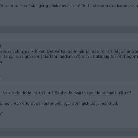
e för andra. Han fick i gång påskkravallerna! De flesta som skadades var p
n
ateist och islam kritiker. Det verkar som han är rädd för att någon är u
a stänga sina gränser (rädd för landsmän?) och uttalar sig för ett högerp
r.
i.
- skulle de döda ha levt nu? Skulle de svårt skadade ha mått bättre?
slimer. Han ville döda västerlänningar som gick på julmarknad.
n?