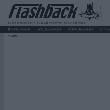
31 408
1 711 128
88 734 558
besökare
online
medlemmar
inlägg
AVDELNINGAR
AKTUELLA ÄMNEN
POPULÄRA ÄMNEN
NYA Ä