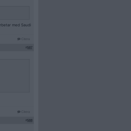
arbetar med Saudi
Citera
#
587
Citera
#
588