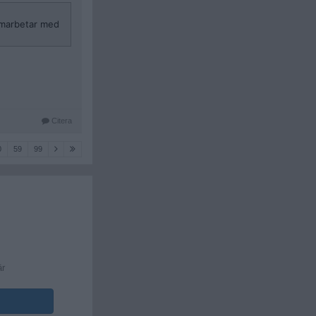
samarbetar med
Citera
0
59
99
är