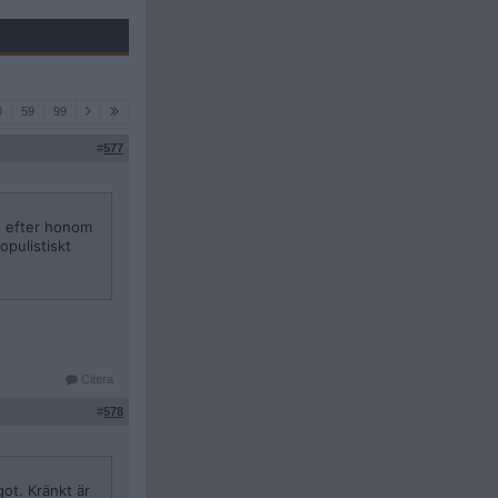
0
59
99
#
577
te efter honom
opulistiskt
Citera
#
578
got. Kränkt är