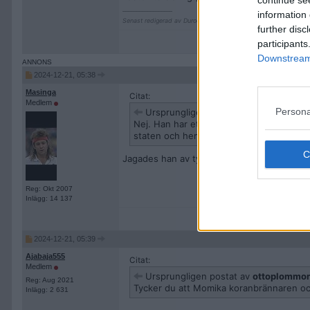
__________________
information 
Senast redigerad av Durochmoll 2024-12-21 kl. 05:40.
further disc
participants
Downstream 
2024-12-21, 05:38
Masinga
Citat:
Medlem
Persona
Ursprungligen postat av
ottoplommo
Nej. Han har ett högavlönat arbete som sp
staten och hemlandet för att han är icke
Jagades han av tyska staten av någon ann
Reg: Okt 2007
Inlägg: 14 137
2024-12-21, 05:39
Ajabaja555
Citat:
Medlem
Ursprungligen postat av
ottoplommo
Reg: Aug 2021
Tycker du att Momika koranbrännaren ock
Inlägg: 2 631