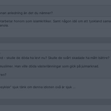
nnan anledning än det du nämner?
otarbetar honom som islamkritiker. Samt någon idé om att tyskland sam
anoia.
r
nd - skulle de döda ha levt nu? Skulle de svårt skadade ha mått bättre?
 muslimer. Han ville döda västerlänningar som gick på julmarknad.
aren?
psykisk” sjuk tänk om denna idioten oxå är sjuk …