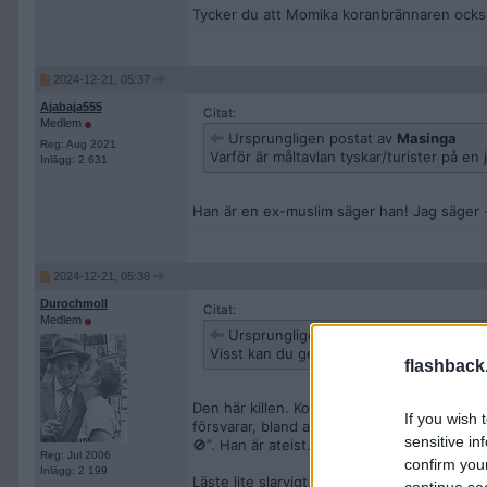
Tycker du att Momika koranbrännaren också
2024-12-21, 05:37
Ajabaja555
Citat:
Medlem
Ursprungligen postat av
Masinga
Reg: Aug 2021
Varför är måltavlan tyskar/turister på 
Inlägg: 2 631
Han är en ex-muslim säger han! Jag säger -en
2024-12-21, 05:38
Durochmoll
Citat:
Medlem
Ursprungligen postat av
Hamsterboll
Visst kan du ge mig några fler exempel p
flashback
Den här killen. Kolla hans X-konto så får du
If you wish 
försvarar, bland annat Israels folkmord. Fö
sensitive in
🚫”. Han är ateist. Jag är inte kristen för att
Reg: Jul 2006
confirm you
Inlägg: 2 199
Läste lite slarvigt, fler exempel på icke-m
continue se