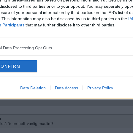
disclosed to third parties prior to your opt-out. You may separately opt-
losure of your personal information by third parties on the IAB’s list of
. This information may also be disclosed by us to third parties on the
IA
Participants
that may further disclose it to other third parties.
l Data Processing Opt Outs
n
ecialist i psykiatri. Verkar vara väletablerad. Men påstår att han jagas 
troende X-muslim och islamkritiker.
CONFIRM
an anledning än det du nämner?
Data Deletion
Data Access
Privacy Policy
n
så är en helt vanlig muslim?