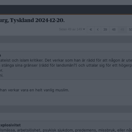
urg, Tyskland 2024-12-20.
Sidan
Sidan 49 av 149
39
48
49
5
49
av
149
n
ateist och islam kritiker. Det verkar som han är rädd för att någon är u
a stänga sina gränser (rädd för landsmän?) och uttalar sig för ett högerp
r.
i.
an verkar vara en helt vanlig muslim.
xplosivitet
skilsmässa, arbetslöshet, psykisk sjukdom, predemens, missbruk, eller nå