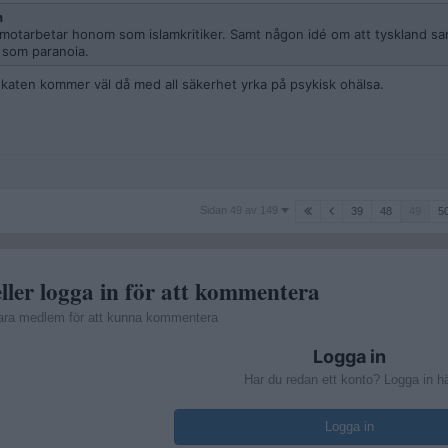
n
n motarbetar honom som islamkritiker. Samt någon idé om att tyskland 
 som paranoia.
dvokaten kommer väl då med all säkerhet yrka på psykisk ohälsa.
Sidan
Sidan 49 av 149
39
48
49
5
49
av
149
ller logga in för att kommentera
ara medlem för att kunna kommentera
Logga in
Har du redan ett konto? Logga in h
Logga in