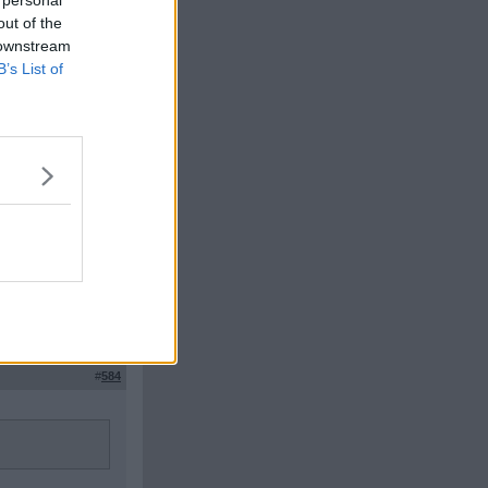
out of the
 downstream
Citera
B’s List of
#
583
av båda tyska
Citera
#
584