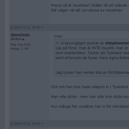
Precis så är muslimer! Ställer till ett eländ
Där säger väl allt om dessa ex-muslimer
2024-12-21, 05:40
VarmaVindar
Citat:
Medlem
Ursprungligen postat av
ottoplommo
Reg: Aug 2023
Läs på först. Han är INTE muslim. Han är 
Inlägg: 1 199
som islamkritiker. Tycker att Tyskland sk
parti eftersom de hyser hans egna åsikte
Jag tycker han verkar lida av förföljseman
Och om han inte hade släppts in i Tyskland 
Han ville döda - men han ville inte döda mu
Hur många fler ursäkter har ni för mördare
2024-12-21, 05:42