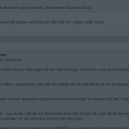
t akvarium upp och ned, så kommer fiskarna att dö.
aneten på sådant avstånd att det inte blir någon svår hetta
ctor
mer på Venus.
fin finns Venus molnlager på 50--60 km höjd. Detta kan vara en habitabel
v mikro-organismer men det är möjligt att det på Venus är en geologisk
man kunnat uppmäta regelbundna utdunstningar av metan och det tyder
 Jag skulle vilja att ett bemannat Starship färdas dit utan att landa me
 sonder för att utforska molnen på hög höjd.
 oligarken och accepterar hans NORMER-----i gengäld ser han till att de k