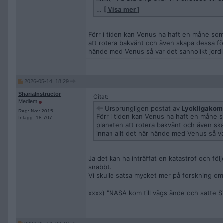
passagerarna av utrymmeskäl inte har fö
…
[ Visa mer ]
Förr i tiden kan Venus ha haft en måne som
att rotera bakvänt och även skapa dessa fö
hände med Venus så var det sannolikt jordl
2026-05-14, 18:29
ShariaInstructor
Citat:
Medlem
Ursprungligen postat av
Lyckligakom
Reg: Nov 2015
Förr i tiden kan Venus ha haft en måne s
Inlägg: 18 707
planeten att rotera bakvänt och även sk
innan allt det här hände med Venus så va
Ja det kan ha inträffat en katastrof och föl
snabbt.
Vi skulle satsa mycket mer på forskning o
xxxx) "NASA kom till vägs ände och satte 