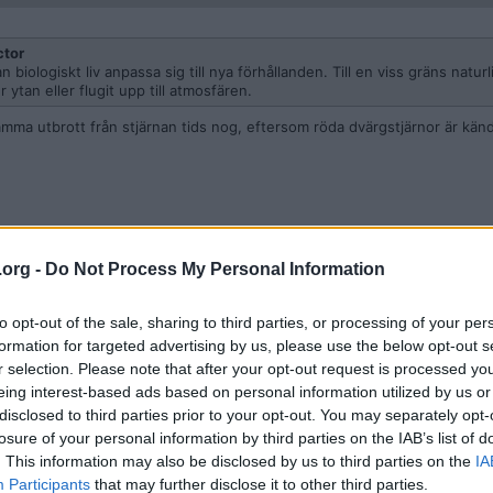
ctor
iologiskt liv anpassa sig till nya förhållanden. Till en viss gräns naturli
r ytan eller flugit upp till atmosfären.
mma utbrott från stjärnan tids nog, eftersom röda dvärgstjärnor är känd
.org -
Do Not Process My Personal Information
to opt-out of the sale, sharing to third parties, or processing of your per
formation for targeted advertising by us, please use the below opt-out s
r selection. Please note that after your opt-out request is processed y
eing interest-based ads based on personal information utilized by us or
samma utbrott från stjärnan tids nog, eftersom röda dvärgstjärnor är kä
disclosed to third parties prior to your opt-out. You may separately opt-
losure of your personal information by third parties on the IAB’s list of
. This information may also be disclosed by us to third parties on the
IA
Participants
that may further disclose it to other third parties.