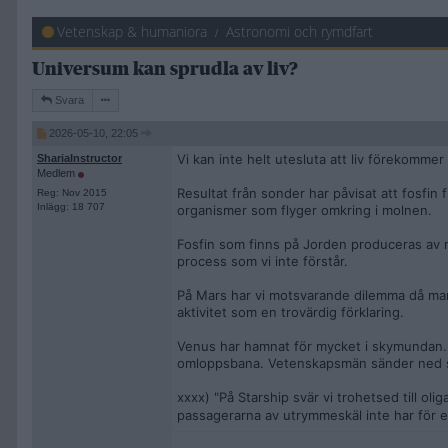
Vetenskap & humaniora
Astronomi och rymdfart
Universum kan sprudla av liv?
Svara
2026-05-10, 22:05
Vi kan inte helt utesluta att liv förekomme
ShariaInstructor
Medlem
Resultat från sonder har påvisat att fosfin
Reg: Nov 2015
Inlägg: 18 707
organismer som flyger omkring i molnen.
Fosfin som finns på Jorden produceras av m
process som vi inte förstår.
På Mars har vi motsvarande dilemma då ma
aktivitet som en trovärdig förklaring.
Venus har hamnat för mycket i skymundan. Ja
omloppsbana. Vetenskapsmän sänder ned so
xxxx) "På Starship svär vi trohetsed till ol
passagerarna av utrymmeskäl inte har för e