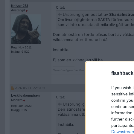
Knivur-273
Citat:
Avstängd
Ursprungligen postat av
ShariaInstru
Om livsmöjligheterna SAKTA förändras kan b
kan vi inte utesluta att mikroliv gått unde
Den atmosfären torde blåsas bort av våldsa
våldsamma utbrott nu och då.
Reg: Nov 2011
Instabila.
Inlägg: 6 822
Ej som en kvinna jag vill ha.
__________________
Senast redigerad av Knivur-273 2026-05-11 kl. 21:58.
flashback
If you wish 
2026-05-11, 22:37
sensitive in
Lyckligakompisen
Citat:
confirm you
Medlem
Ursprungligen postat av
Knivur-273
Reg: Jun 2023
continue se
Den atmosfären torde blåsas bort av våld
Inlägg: 215
information 
våldsamma utbrott nu och då.
further disc
Instabila.
participants
Downstream 