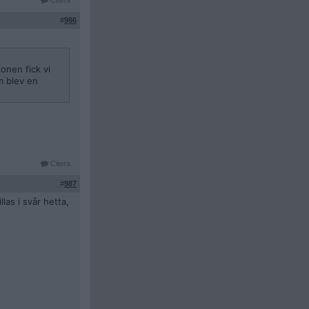
Citera
#
986
onen fick vi
m blev en
Citera
#
987
las i svår hetta,