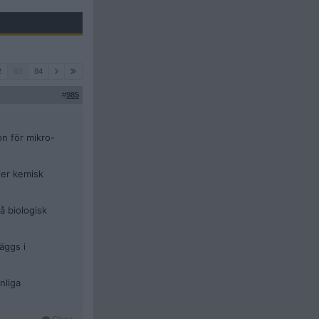
2
83
84
#
985
on för mikro-
ler kemisk
 biologisk
äggs i
nliga