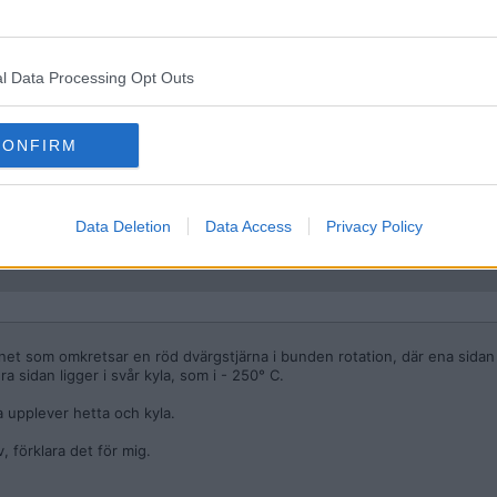
äckts nyligen. En superjord, större än jorden men mindre än neptunus 
på jorden. Det är praktiskt taget i kosmiska termer dörren bredvid. Den 
l Data Processing Opt Outs
rdtid runt den röda dvärgstjärnan GJ 887 och befinner sig komfortabelt
planetens yta. Det är den näst närbelägna planeten till jorden efter Pro
speciellt intressant är att planeten troligen
INTE
är låst i rotationen ti
CONFIRM
öda dvärgen är en väldigt lugn sådan stjärna för att vara en röd dvärgs
ar du nu lite att tänka på.
Data Deletion
Data Access
Privacy Policy
anet som omkretsar en röd dvärgstjärna i bunden rotation, där ena sidan g
 sidan ligger i svår kyla, som i - 250° C.
a upplever hetta och kyla.
, förklara det för mig.