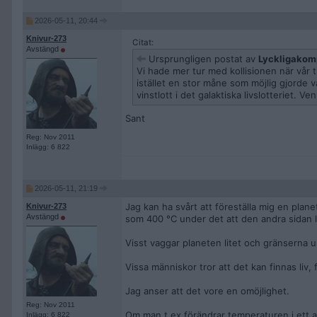
2026-05-11, 20:44
Knivur-273
Citat:
Avstängd
Ursprungligen postat av
Lyckligakom
Vi hade mer tur med kollisionen när vår t
istället en stor måne som möjlig gjorde
vinstlott i det galaktiska livslotteriet. 
Sant
Reg: Nov 2011
Inlägg: 6 822
2026-05-11, 21:19
Jag kan ha svårt att föreställa mig en plane
Knivur-273
Avstängd
som 400 °C under det att den andra sidan li
Visst vaggar planeten litet och gränserna u
Vissa människor tror att det kan finnas liv, 
Jag anser att det vore en omöjlighet.
Reg: Nov 2011
Om man t.ex förändrar temperaturen i ett 
Inlägg: 6 822