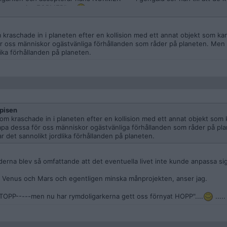
r extensiva FORMER".....
....
 kraschade in i planeten efter en kollision med ett annat objekt som ka
r oss människor ogästvänliga förhållanden som råder på planeten. Men i
ika förhållanden på planeten.
pisen
om kraschade in i planeten efter en kollision med ett annat objekt som 
apa dessa för oss människor ogästvänliga förhållanden som råder på pl
r det sannolikt jordlika förhållanden på planeten.
jderna blev så omfattande att det eventuella livet inte kunde anpassa sig t
m Venus och Mars och egentligen minska månprojekten, anser jag.
STOPP-----men nu har rymdoligarkerna gett oss förnyat HOPP"....
.....