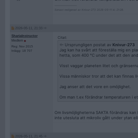
__________________
Senast redigerad av Knivur-273 2026-05-11 kl. 21:28.
2026-05-11, 21:33
ShariaInstructor
Citat:
Medlem
Ursprungligen postat av
Knivur-273
Reg: Nov 2015
Jag kan ha svårt att föreställa mig en pl
Inlägg: 18 707
hetta, som 400 °C under det att den andra
Visst vaggar planeten litet och gränsern
Vissa människor tror att det kan finnas liv
Jag anser att det vore en omöjlighet.
Om man t.ex förändrar temperaturen i et
Om livsmöjligheterna SAKTA förändras kan biol
inte utesluta att mikroliv gått under ytan ell
2026-05-11, 21:45