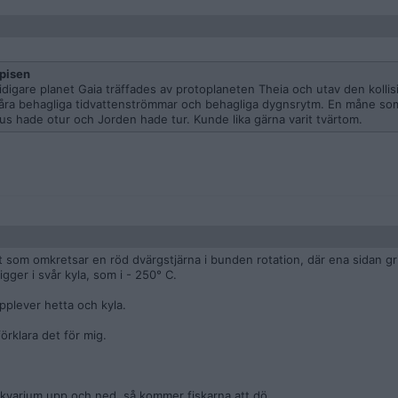
pisen
idigare planet Gaia träffades av protoplaneten Theia och utav den kollisi
 våra behagliga tidvattenströmmar och behagliga dygnsrytm. En måne so
Venus hade otur och Jorden hade tur. Kunde lika gärna varit tvärtom.
t som omkretsar en röd dvärgstjärna i bunden rotation, där ena sidan gril
gger i svår kyla, som i - 250° C.
pplever hetta och kyla.
förklara det för mig.
akvarium upp och ned, så kommer fiskarna att dö.