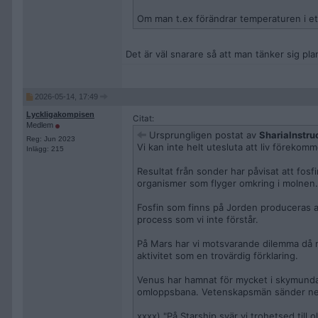
Om man t.ex förändrar temperaturen i et
Det är väl snarare så att man tänker sig pl
2026-05-14, 17:49
Lyckligakompisen
Citat:
Medlem
Ursprungligen postat av
ShariaInstru
Reg: Jun 2023
Vi kan inte helt utesluta att liv förekom
Inlägg: 215
Resultat från sonder har påvisat att fos
organismer som flyger omkring i molnen.
Fosfin som finns på Jorden produceras a
process som vi inte förstår.
På Mars har vi motsvarande dilemma då 
aktivitet som en trovärdig förklaring.
Venus har hamnat för mycket i skymundan.
omloppsbana. Vetenskapsmän sänder ned
xxxx) "På Starship svär vi trohetsed till