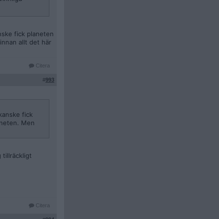
nske fick planeten
nnan allt det här
Citera
#
993
kanske fick
aneten. Men
illräckligt
Citera