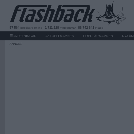
57 564
1 711 228
88 742 841
besökare
online
medlemmar
inlägg
AVDELNINGAR
AKTUELLA ÄMNEN
POPULÄRA ÄMNEN
NYA Ä