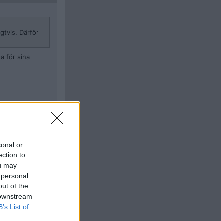
gtvis. Därför
a för sina
Citera
sonal or
#
990
ection to
ou may
 personal
nda för sina
out of the
 downstream
B’s List of