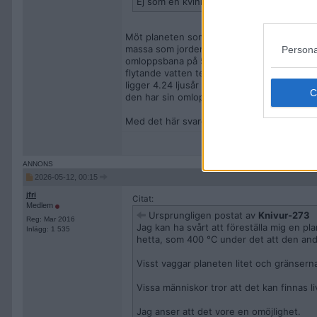
Ej som en kvinna jag vill ha.
Möt planeten som kallas GJ 887 d som uppt
massa som jorden 10.7 ljusår bort från oss 
Persona
omloppsbana på 50 dagar och 8 timmar i jo
flytande vatten teoretiskt kan existera på 
ligger 4.24 ljusår bort och vad som gör den 
den har sin omloppsbana runt samt att den r
Med det här svaret på dina kritiska tankar h
2026-05-12, 00:15
jfri
Citat:
Medlem
Ursprungligen postat av
Knivur-273
Reg: Mar 2016
Jag kan ha svårt att föreställa mig en pl
Inlägg: 1 535
hetta, som 400 °C under det att den andra
Visst vaggar planeten litet och gränsern
Vissa människor tror att det kan finnas liv
Jag anser att det vore en omöjlighet.