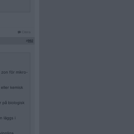
Citera
#
992
 zon för mikro-
 eller kemisk
 på biologisk
n läggs i
vinnliga