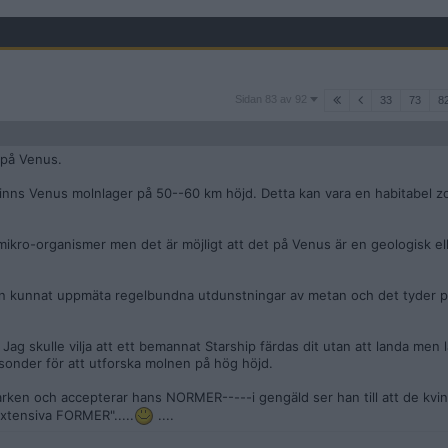
Sidan
Sidan 83 av 92
33
73
8
83
av
92
r på Venus.
 finns Venus molnlager på 50--60 km höjd. Detta kan vara en habitabel z
ikro-organismer men det är möjligt att det på Venus är en geologisk el
n kunnat uppmäta regelbundna utdunstningar av metan och det tyder på
g skulle vilja att ett bemannat Starship färdas dit utan att landa men l
nder för att utforska molnen på hög höjd.
igarken och accepterar hans NORMER-----i gengäld ser han till att de kvin
xtensiva FORMER".....
....