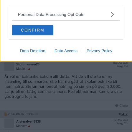
third parties.
2026-06-07, 11:31
#
3415
Reg: Aug 2025
Stoltmamma26
Personal Data Processing Opt Outs
Inlägg: 514
Medlem
Då blir det en sommar med kaos för henne och familjen. Precis
som förra sommaren. Hon är en person som gör sig sjuk för att
CONFIRM
få.uppmörkdsmhet. Hoppas de dra in hennes körkort om hon nu
inte ser nåt. Totalt livsfarligt att framföra en bil med så dålig syn.
Citera
Data Deletion
Data Access
Privacy Policy
2026-06-07, 12:38
#
3416
Reg: Aug 2025
Stoltmamma26
Inlägg: 514
Medlem
Är väl en baktanke bakom allt detta. Att de vill starta en ny
insamling till sommaren. Ellie har nu gått ut skolan och ska bli
hemmafru. Stefan har löneutmätning på sin lön på över 20.000.
Lär ju bli en fattig sommar annars. Perfekt när man kan lura sina
godtrogna följare.
Citera
2026-06-07, 13:46
#
3417
Reg: Mar 2024
Alsteralven3338
Inlägg: 571
Medlem