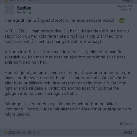
2026-06-07, 10:17
#
3412
Reg: Feb 2023
PamBam
Inlägg: 1 193
Medlem
Herregud! Får ju ångestutbrott av hennes senaste video!
INTE IGEN vill man bara skrika. Du har ju hela tiden ätit bra har du
sagt? Och du har kört flera flera omgångar i typ 2 år med ”bra
kost, läka inifrån” och det har gått skit rent ut sagt.
Att hon inte fattar att om man inte äter skit, eller sånt man är
allergisk av, kan man inte bota en sjukdom som ändå är så pass
svår som den hon har.
Hon har ju någon autoimmun skit som attackerar kroppen och ger
massa hudbesvär, och det handlar snarare om att tjata på vården
eller byta hudläkare och hitta orsaken och rätt medicin. Det hon
haft är ändå så pass allvarligt att ändrad kost för sjuttioelfte
gången inte kommer ha någon effekt.
Får ångest av hennes loop-tänkande och att hon nu säkert
kommer bli jättesjuk igen när all medicin försvinner ur kroppen om
några veckor.
Citera
2026-06-07, 10:42
#
3413