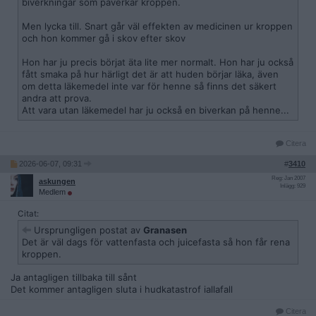
biverkningar som påverkar kroppen.
Men lycka till. Snart går väl effekten av medicinen ur kroppen
och hon kommer gå i skov efter skov
Hon har ju precis börjat äta lite mer normalt. Hon har ju också
fått smaka på hur härligt det är att huden börjar läka, även
om detta läkemedel inte var för henne så finns det säkert
andra att prova.
Att vara utan läkemedel har ju också en biverkan på henne...
Citera
2026-06-07, 09:31
#
3410
Reg: Jan 2007
askungen
Inlägg: 929
Medlem
Citat:
Ursprungligen postat av
Granasen
Det är väl dags för vattenfasta och juicefasta så hon får rena
kroppen.
Ja antagligen tillbaka till sånt
Det kommer antagligen sluta i hudkatastrof iallafall
Citera