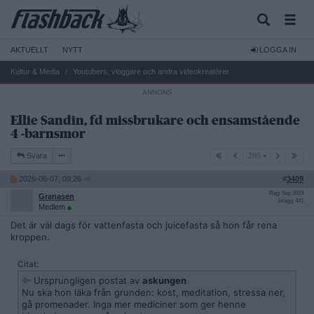
AKTUELLT
NYTT
LOGGA IN
Kultur & Media
Youtubers, vloggare och andra videokreatörer
Ellie Sandin, fd missbrukare och ensamstående
4 -barnsmor
285
Svara
285
2026-06-07, 09:26
#
3409
Reg: Sep 2023
Granasen
Inlägg: 441
Medlem
Det är väl dags för vattenfasta och juicefasta så hon får rena
kroppen.
Citat:
Ursprungligen postat av
askungen
Nu ska hon läka från grunden: kost, meditation, stressa ner,
gå promenader. Inga mer mediciner som ger henne