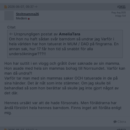
2026-06-07, 09:37
#
3411
Reg: Aug 2025
Stoltmamma26
Inlägg: 514
Medlem
Citat:
Ursprungligen postat av
AmeliaTara
Om hon nu haft sådan svår barndom så undrar jag Varför i
hela världen har hon tatuerat in MUM / DAD på fingrarna. En
annan sak, hur 17 får hon tid så snabbt för alla
undersökningar???!!
Hon har suttit i en vlogg och gråtit över saknade av sin mamma.
Hon asade med hela sin mammas bohag till Norrsundet. Varför kan
man då undra?!
Varför tar man med sin mammas saker OCH tatuerade in de på
sina händer. Det är nåt som inte stämmer. Om jag skulle bli
behandlad så som hon berättar så skulle jag inte gjort något av
det där.
Hennes ursäkt var att de hade försonats. Men föräldrarna har
ändå förstört hela hennes barndom. Finns inget att förlåta enligt
mig.
Citera