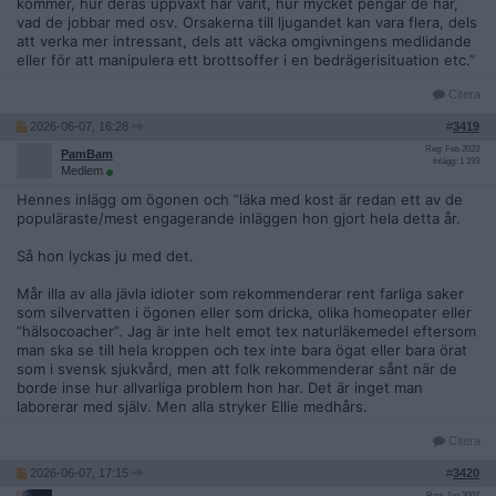
kommer, hur deras uppväxt har varit, hur mycket pengar de har,
vad de jobbar med osv. Orsakerna till ljugandet kan vara flera, dels
att verka mer intressant, dels att väcka omgivningens medlidande
eller för att manipulera ett brottsoffer i en bedrägerisituation etc.”
Citera
2026-06-07, 16:28
#
3419
Reg: Feb 2023
PamBam
Inlägg: 1 193
Medlem
Hennes inlägg om ögonen och ”läka med kost är redan ett av de
populäraste/mest engagerande inläggen hon gjort hela detta år.
Så hon lyckas ju med det.
Mår illa av alla jävla idioter som rekommenderar rent farliga saker
som silvervatten i ögonen eller som dricka, olika homeopater eller
”hälsocoacher”. Jag är inte helt emot tex naturläkemedel eftersom
man ska se till hela kroppen och tex inte bara ögat eller bara örat
som i svensk sjukvård, men att folk rekommenderar sånt när de
borde inse hur allvarliga problem hon har. Det är inget man
laborerar med själv. Men alla stryker Ellie medhårs.
Citera
2026-06-07, 17:15
#
3420
Reg: Jan 2007