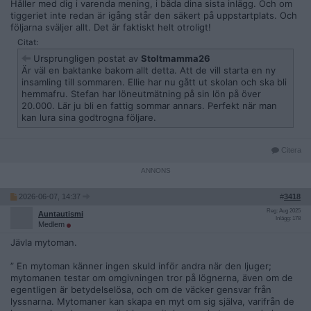
Håller med dig i varenda mening, i båda dina sista inlägg. Och om
tiggeriet inte redan är igång står den säkert på uppstartplats. Och
följarna sväljer allt. Det är faktiskt helt otroligt!
Citat:
Ursprungligen postat av
Stoltmamma26
Är väl en baktanke bakom allt detta. Att de vill starta en ny
insamling till sommaren. Ellie har nu gått ut skolan och ska bli
hemmafru. Stefan har löneutmätning på sin lön på över
20.000. Lär ju bli en fattig sommar annars. Perfekt när man
kan lura sina godtrogna följare.
Citera
2026-06-07, 14:37
#
3418
Reg: Aug 2025
Auntautismi
Inlägg: 178
Medlem
Jävla mytoman.
” En mytoman känner ingen skuld inför andra när den ljuger;
mytomanen testar om omgivningen tror på lögnerna, även om de
egentligen är betydelselösa, och om de väcker gensvar från
lyssnarna. Mytomaner kan skapa en myt om sig själva, varifrån de