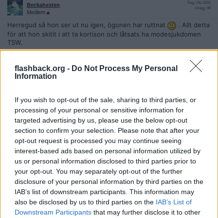
Reg: Okt 2016
Beckahesten
Inlägg: 98
Medlem
Herregud så hon ser ut nu igen, ögonen har ruttnat
. Allt detta
för att hon skitit i att ta kortison och låtsats ha modesjukdomen
TSW.
Undrar om hon var beredd på att det kunde bli så allvarliga följder
av hennes nycker. Fick också ångest av att hon nu åter ska
flashback.org -
Do Not Process My Personal
självläka, det gick inte så bra de andra gångerna va.
Information
Det är knappast "äggena" eller tomaterna som orsakat detta och
If you wish to opt-out of the sale, sharing to third parties, or
knappast chipsen heller.
processing of your personal or sensitive information for
Citera
targeted advertising by us, please use the below opt-out
section to confirm your selection. Please note that after your
opt-out request is processed you may continue seeing
2026-06-07, 10:51
#
3414
interest-based ads based on personal information utilized by
Reg: Jan 2007
askungen
us or personal information disclosed to third parties prior to
Inlägg: 929
Medlem
your opt-out. You may separately opt-out of the further
Kan bara hålla med er, ångest var ordet!
disclosure of your personal information by third parties on the
IAB’s list of downstream participants. This information may
Hela kroppen skriker neeej när man hör henne resonera
also be disclosed by us to third parties on the
IAB’s List of
Downstream Participants
that may further disclose it to other
Citera