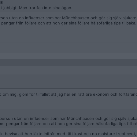
GE
 jobbigt. Man tror fan inte sina ögon.
person utan en influenser som har Münchhausen och gör sig själv sjukar
 pengar från följare och att hon ger sina följare hälsofarliga tips tillbaka.
 om mig, glöm för tillfället att jag har en rätt bra ekonomi och fortfaran
atperson utan en influenser som har Münchhausen och gör sig själv sjuk
mer pengar från följare och att hon ger sina följare hälsofarliga tips tillba
lle bevisa att hon läkte inifrån med rätt kost och no moisture treatment, 