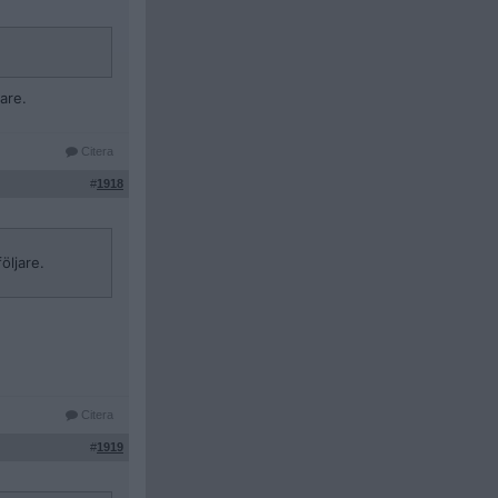
are.
Citera
#
1918
öljare.
Citera
#
1919