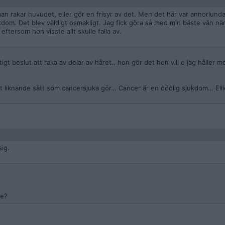
man rakar huvudet, eller gör en frisyr av det. Men det här var annorlund
jukdom. Det blev väldigt osmakligt. Jag fick göra så med min bäste vän n
ftersom hon visste allt skulle falla av.
tigt beslut att raka av delar av håret.. hon gör det hon vill o jag håller 
ett liknande sätt som cancersjuka gör… Cancer är en dödlig sjukdom… Ell
sig.
de?