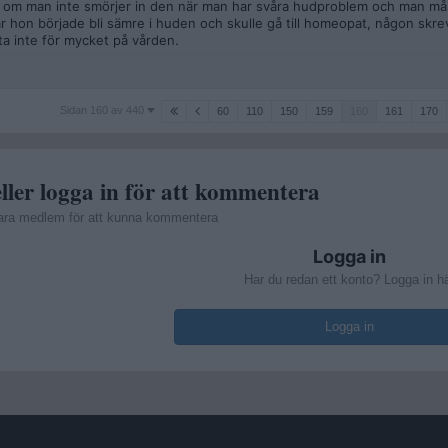
er om man inte smörjer in den när man har svåra hudproblem och man måst
hon började bli sämre i huden och skulle gå till homeopat, någon skrev 
a inte för mycket på vården.
Sidan
Sidan 160 av 440
60
110
150
159
160
161
170
160
av
440
ller logga in för att kommentera
ara medlem för att kunna kommentera
Logga in
Har du redan ett konto? Logga in h
Logga in