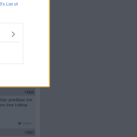
B’s List of
Citera
#
1915
Citera
#
1916
ätter predikan om
en inte tvättar
Citera
#
1917