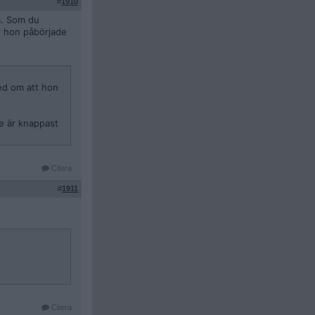
#
1910
a. Som du
är hon påbörjade
med om att hon
ie är knappast
Citera
#
1911
Citera