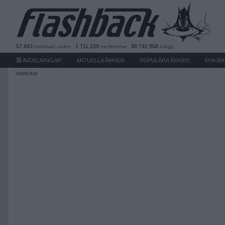
57 843
1 711 228
88 742 858
besökare
online
medlemmar
inlägg
AVDELNINGAR
AKTUELLA ÄMNEN
POPULÄRA ÄMNEN
NYA Ä