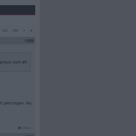
210
260
#
1909
 precis som att
ch piercingen. Nu
Citera