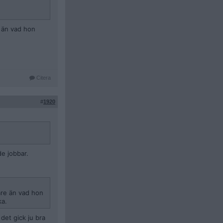
e än vad hon
Citera
#
1920
de jobbar.
are än vad hon
ka.
det gick ju bra