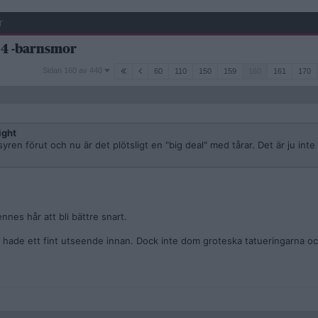
r
 4 -barnsmor
Sidan
Sidan 160 av 440
60
110
150
159
160
161
170
160
av
440
ight
yren förut och nu är det plötsligt en "big deal" med tårar. Det är ju inte
nes hår att bli bättre snart.
 hade ett fint utseende innan. Dock inte dom groteska tatueringarna o