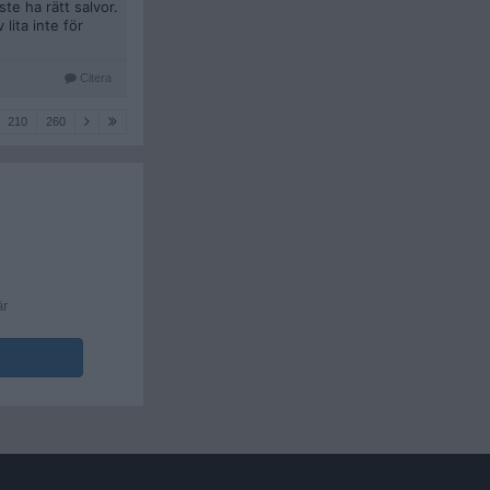
e ha rätt salvor.
lita inte för
Citera
210
260
är