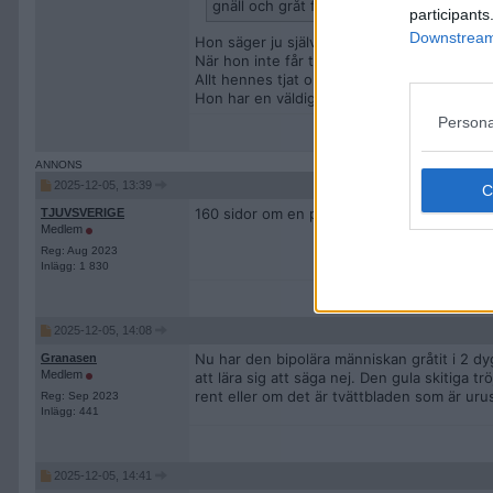
gnäll och gråt framför kameran är en gå
participants
Downstream 
Hon säger ju själv ”jag älskar er support”
När hon inte får tillräckligt med applåder
Allt hennes tjat om att vara trygg i sig själ
Hon har en väldigt grandios personlighet.
Persona
2025-12-05, 13:39
160 sidor om en privatperson som har det j
TJUVSVERIGE
Medlem
Reg: Aug 2023
Inlägg: 1 830
2025-12-05, 14:08
Nu har den bipolära människan gråtit i 2 dy
Granasen
Medlem
att lära sig att säga nej. Den gula skitiga 
rent eller om det är tvättbladen som är urus
Reg: Sep 2023
Inlägg: 441
2025-12-05, 14:41