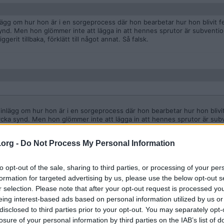
nlägg om hur hon är i en sorgeprocess där hon bearbetar hur hon blivit 
 synd. Men hon glömmer inte att lägga in att hennes sprutor är subventio
rit tillbaka, förklätt till något annat. Så falsk.
r inlägg om hur hon är i en sorgeprocess där hon bearbetar hur hon blivi
 tycka synd. Men hon glömmer inte att lägga in att hennes sprutor är su
od kommer tiggerit tillbaka, förklätt till något annat. Så falsk.
.org -
Do Not Process My Personal Information
river som vanligt. Bara att kolla hennes youtube. Att hon inte tröttnar på
as hon tar en paus och rannsakar hur hon beter sig.
to opt-out of the sale, sharing to third parties, or processing of your per
formation for targeted advertising by us, please use the below opt-out s
r selection. Please note that after your opt-out request is processed y
eing interest-based ads based on personal information utilized by us or
disclosed to third parties prior to your opt-out. You may separately opt-
ight
erdriver som vanligt. Bara att kolla hennes youtube. Att hon inte tröttnar
losure of your personal information by third parties on the IAB’s list of