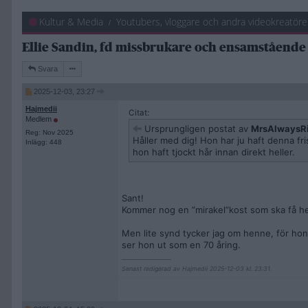
Kultur & Media
Youtubers, vloggare och andra videokreatöre
Ellie Sandin, fd missbrukare och ensamstående
Svara
2025-12-03, 23:27
Hajmedii
Citat:
Medlem
Ursprungligen postat av
MrsAlwaysR
Reg: Nov 2025
Håller med dig! Hon har ju haft denna fris
Inlägg: 448
hon haft tjockt hår innan direkt heller.
Sant!
Kommer nog en ”mirakel”kost som ska få hen
Men lite synd tycker jag om henne, för hon
ser hon ut som en 70 åring.
__________________
Senast redigerad av Hajmedii 2025-12-03 kl. 23:31.