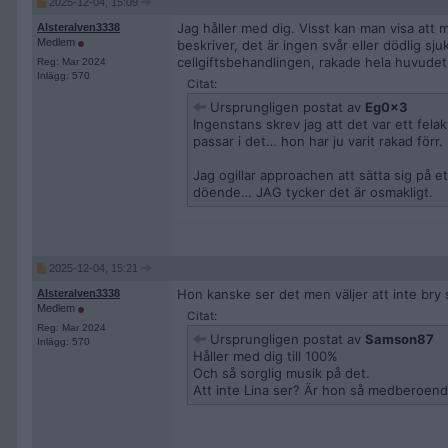
2025-12-04, 15:09
Jag håller med dig. Visst kan man visa att 
Alsteralven3338
Medlem
beskriver, det är ingen svår eller dödlig s
cellgiftsbehandlingen, rakade hela huvudet e
Reg: Mar 2024
Inlägg: 570
Citat:
Ursprungligen postat av
Eg0x3
Ingenstans skrev jag att det var ett felak
passar i det… hon har ju varit rakad förr.
Jag ogillar approachen att sätta sig på 
döende… JAG tycker det är osmakligt.
2025-12-04, 15:21
Hon kanske ser det men väljer att inte bry 
Alsteralven3338
Medlem
Citat:
Reg: Mar 2024
Ursprungligen postat av
Samson87
Inlägg: 570
Håller med dig till 100%
Och så sorglig musik på det.
Att inte Lina ser? Är hon så medberoen