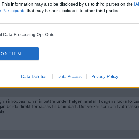
ta. Hoppas hon tar en paus och rannsakar hur hon beter sig.
. This information may also be disclosed by us to third parties on the
IA
Participants
that may further disclose it to other third parties.
 och uppmärksamhet så gråter hon en skvätt.
v och älska sig själv fungerar uppenbarligen inte på henne själv.
l Data Processing Opt Outs
CONFIRM
obbigt. Man tror fan inte sina ögon.
Data Deletion
Data Access
Privacy Policy
gn så hoppas hon mår bättre under helgen iallafall. I dagens lucka forts
tröjan borde direkt förpassas till brännbart. Det verkar som om tvättmaskin
la.