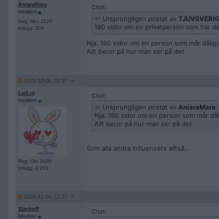
AniaraMara
Citat:
Medlem
Ursprungligen postat av
TJUVSVERI
Reg: Nov 2025
160 sidor om en privatperson som har det
Inlägg: 209
Nja. 160 sidor om en person som mår dåligt
Allt beror på hur man ser på det.
2025-12-06, 01:37
LuiLui
Citat:
Medlem
Ursprungligen postat av
AniaraMara
Nja. 160 sidor om en person som mår dåli
Allt beror på hur man ser på det.
Som alla andra influensers alltså..
Reg: Okt 2020
Inlägg: 3 255
2025-12-06, 12:37
Slackoff
Citat:
Medlem