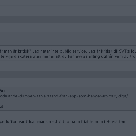
man är kritisk? Jag hatar inte public service. Jag är kritisk till SVT:s jou
 vilja diskutera utan menar att du kan avvisa allting utifrån vem du tror 
8u
ddelande-dumpen-tar-avstand-fran-app-som-hanger-ut-oskyldiga/
ut
r pedofilen var tillsammans med vittnet som friat honom i Hovrätten.