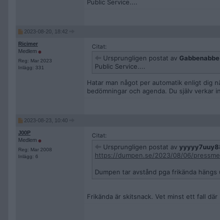
Public Service....
2023-08-20, 18:42
Ricimer
Citat:
Medlem
Ursprungligen postat av
Gabbenabbe
Reg: Mar 2023
Public Service....
Inlägg: 331
Hatar man något per automatik enligt dig när 
bedömningar och agenda. Du själv verkar inte
2023-08-23, 10:40
J00P
Citat:
Medlem
Ursprungligen postat av
yyyyy7uuy8
Reg: Mar 2008
https://dumpen.se/2023/08/06/pressme
Inlägg: 6
Dumpen tar avstånd pga frikända hängs 
Frikända är skitsnack. Vet minst ett fall dä