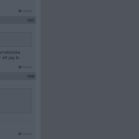
Citera
#
447
rnalistiska
att jag är.
Citera
#
448
Citera