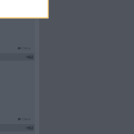
ekad på
yllda 15 år
Citera
#
452
Citera
#
453