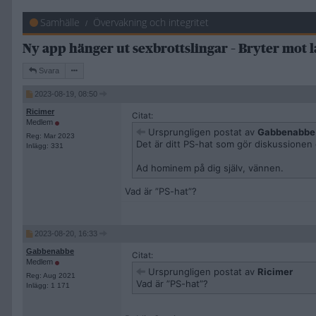
Samhälle
Övervakning och integritet
Ny app hänger ut sexbrottslingar – Bryter mot la
Svara
2023-08-19, 08:50
Ricimer
Citat:
Medlem
Ursprungligen postat av
Gabbenabbe
Reg: Mar 2023
Det är ditt PS-hat som gör diskussionen o
Inlägg: 331
Ad hominem på dig själv, vännen.
Vad är ”PS-hat”?
2023-08-20, 16:33
Gabbenabbe
Citat:
Medlem
Ursprungligen postat av
Ricimer
Reg: Aug 2021
Vad är ”PS-hat”?
Inlägg: 1 171