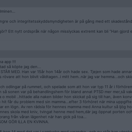
Salminen…
 längre och integritetsskyddsmyndigheten är på gång med ett skadestånd
 gör? Ett nytt ordspråk när någon misslyckas extremt kan bli ”Han gjord
a app !!!
tad så köpte jag den...
ÅR MED. Han var 15år hon 14år och hade sex. Tjejen som hade annan 
 rövare att hon blivit våldtagen..i mitt hem..när jag var hemma...och s
sch odlingar på rummet, och spelade som att hon var typ 11 år i förhöre
en så sonen var på behandlingshem för bland annat PTSD mer mer,så va
 o mobil ..hittade alla naken bilder hon skickat på sig till han, även kon
it får du problem med sin mamma...efter 3 förhöret när mina uppgifter
var en lögn. Av ren rädsla för hennes mamma med Anna kultur så ljög h
 hennes skola med kniv, tvingat henne med hem,där jag öppnat porten och
prang från våran lägenhet när han gick på toa...
SOM GÖR ILLA EN KVINNA.
5 hon 14 med det var i samtycke med varandra...och nu står han utpekad