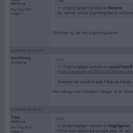
Citat:
Medlem
Ursprungligen postat av
Serons
Reg: Aug 2023
De saknar också utgivningsbevis så kom
Inlägg: 7
Stämmer ej, de har utgivningsbevis.
2024-02-28, 23:04
SvenHelsing
Citat:
Avslutad
Ursprungligen postat av
yyyyy7uuy8
https://dumpen.se/2023/08/06/pressme
Dumpen tar avstånd pga frikända hängs 
Hur många som Dumpen hänger ut är döm
2024-02-28, 23:10
P-dos
Citat:
Medlem
Ursprungligen postat av
hagelgevar
Reg: Aug 2023
Hittar inte appen på google play. Är den bo
Inlägg: 7