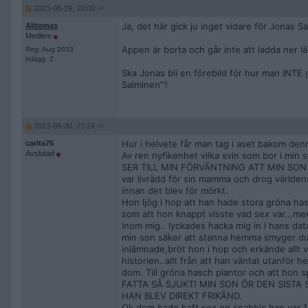
2023-08-29, 10:00
Ja, det här gick ju inget vidare för Jonas 
Alitomas
Medlem
Appen är borta och går inte att ladda ner
Reg: Aug 2023
Inlägg: 2
Ska Jonas bli en förebild för hur man INTE
Salminen”’!
2023-08-30, 23:24
Hur i helvete får man tag i aset bakom denn
carita76
Avslutad
Av ren nyfikenhet vilka svin som bor i min s
SER TILL MIN FÖRVÄNTNING ATT MIN SON ST
var livrädd för sin mamma och drog världens
innan det blev för mörkt.
Hon ljög i hop att han hade stora gröna ha
som att hon knappt visste vad sex var...m
inom mig.. lyckades hacka mig in i hans data
min son säker att stanna hemma smyger du h
inlämnade,bröt hon i hop och erkände allt 
historien..allt från att han väntat utanför
dom. Till gröna hasch plantor och att hon s
FATTA SÅ SJUKT! MIN SON ÖR DEN SISTA 
HAN BLEV DIREKT FRIKÄND.
Ok dom hade haft sex en snabbis han var 1