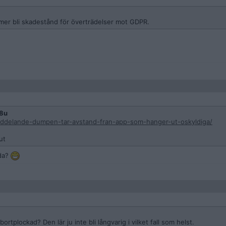
mer bli skadestånd för överträdelser mot GDPR.
8u
ddelande-dumpen-tar-avstand-fran-app-som-hanger-ut-oskyldiga/
ut
da?
rtplockad? Den lär ju inte bli långvarig i vilket fall som helst.