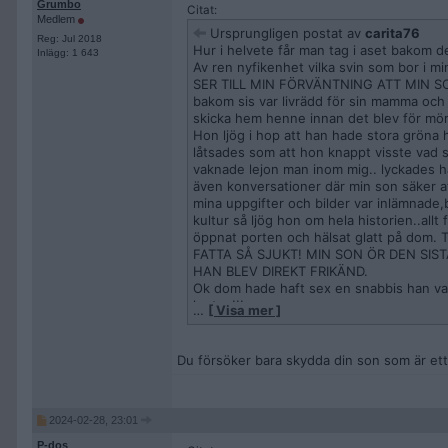
Grumbo
Citat:
Medlem
Ursprungligen postat av
carita76
Reg: Jul 2018
Hur i helvete får man tag i aset bakom d
Inlägg: 1 643
Av ren nyfikenhet vilka svin som bor i mi
SER TILL MIN FÖRVÄNTNING ATT MIN SON 
bakom sis var livrädd för sin mamma och 
skicka hem henne innan det blev för mör
Hon ljög i hop att han hade stora gröna 
låtsades som att hon knappt visste vad 
vaknade lejon man inom mig.. lyckades hack
även konversationer där min son säker a
mina uppgifter och bilder var inlämnade
kultur så ljög hon om hela historien..al
öppnat porten och hälsat glatt på dom. T
FATTA SÅ SJUKT! MIN SON ÖR DEN SIS
HAN BLEV DIREKT FRIKÄND.
Ok dom hade haft sex en snabbis han va
kartan!!!
…
[ Visa mer ]
Gode gud ge mig sinnesro eller en adress
Fy fan..nån snälla som vet hur jag får ko
blev frikänd tillslut..när naken bildern
Du försöker bara skydda din son som är ett 
🙏 nått tips ...
2024-02-28, 23:01
P-dos