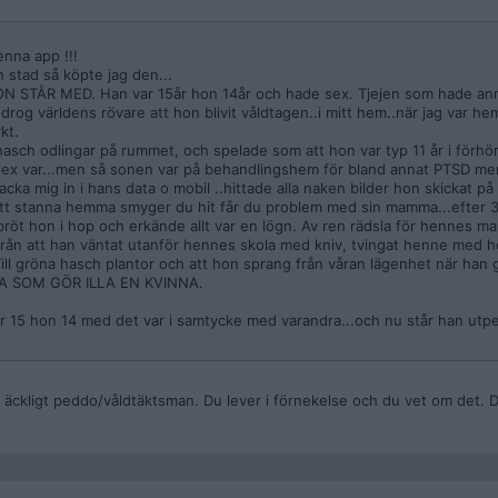
enna app !!!
n stad så köpte jag den...
STÅR MED. Han var 15år hon 14år och hade sex. Tjejen som hade ann
drog världens rövare att hon blivit våldtagen..i mitt hem..när jag var h
kt.
hasch odlingar på rummet, och spelade som att hon var typ 11 år i förhö
sex var...men så sonen var på behandlingshem för bland annat PTSD me
a mig in i hans data o mobil ..hittade alla naken bilder hon skickat på s
tt stanna hemma smyger du hit får du problem med sin mamma...efter 3
,bröt hon i hop och erkände allt var en lögn. Av ren rädsla för hennes
lt från att han väntat utanför hennes skola med kniv, tvingat henne med 
ill gröna hasch plantor och att hon sprang från våran lägenhet när han g
TA SOM GÖR ILLA EN KVINNA.
r 15 hon 14 med det var i samtycke med varandra...och nu står han utp
 till horan som skapat denna app och har ingen koll.
ntakt med aset och kan be han ta bort det hon ljög om,och att han nyss f
a kom fram och hennes mamma förstod.
äckligt peddo/våldtäktsman. Du lever i förnekelse och du vet om det. Di