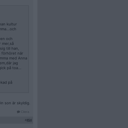
an kultur
emma...och
ren och
r mer,så
ig till han,
 förhöret när
 mamma med Anna
hem,där jag
ick på toa...
ekad på
yllda 15 år
n son är skyldig.
Citera
#
454