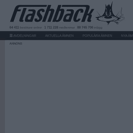
64 411
1 711 228
88 745 706
besökare
online
medlemmar
inlägg
AVDELNINGAR
AKTUELLA ÄMNEN
POPULÄRA ÄMNEN
NYA Ä