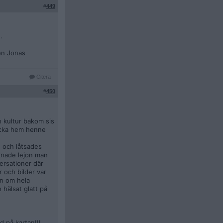
#
449
.
 en Jonas
Citera
#
450
kultur bakom sis
kicka hem henne
n och låtsades
knade lejon man
versationer där
 och bilder var
on om hela
 hälsat glatt på
 på kartan!!!