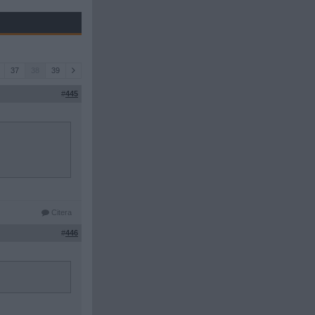
37
38
39
#
445
Citera
#
446