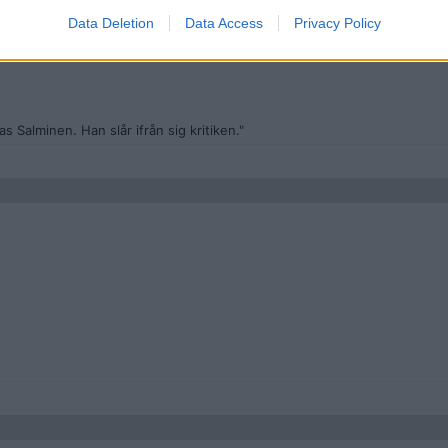
r 15 hon 14 med det var i samtycke med varandra...och nu står han utp
Data Deletion
Data Access
Privacy Policy
 till horan som skapat denna app och har ingen koll.
ntakt med aset och kan be han ta bort det hon ljög om,och att han nyss f
a kom fram och hennes mamma förstod.
Salminen. Han slår ifrån sig kritiken."