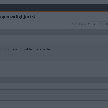
gen enligt jurist
Sidan
Sidan 38 av 39
28
38
av
39
möjlig ur ett objektivt perspektiv.