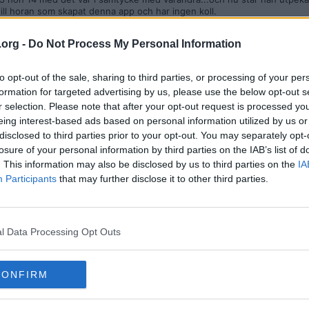
ill horan som skapat denna app och har ingen koll.
akt med aset och kan be han ta bort det hon ljög om,och att han nyss fyl
ram och hennes mamma förstod.
.org -
Do Not Process My Personal Information
to opt-out of the sale, sharing to third parties, or processing of your per
formation for targeted advertising by us, please use the below opt-out s
r selection. Please note that after your opt-out request is processed y
eing interest-based ads based on personal information utilized by us or
disclosed to third parties prior to your opt-out. You may separately opt-
losure of your personal information by third parties on the IAB’s list of
enna app !!!
n stad så köpte jag den...
. This information may also be disclosed by us to third parties on the
IA
STÅR MED. Han var 15år hon 14år och hade sex. Tjejen som hade ann
Participants
that may further disclose it to other third parties.
drog världens rövare att hon blivit våldtagen..i mitt hem..när jag var h
kt.
hasch odlingar på rummet, och spelade som att hon var typ 11 år i förhö
sex var...men så sonen var på behandlingshem för bland annat PTSD me
a mig in i hans data o mobil ..hittade alla naken bilder hon skickat på s
l Data Processing Opt Outs
tt stanna hemma smyger du hit får du problem med sin mamma...efter 3
,bröt hon i hop och erkände allt var en lögn. Av ren rädsla för hennes
lt från att han väntat utanför hennes skola med kniv, tvingat henne med 
CONFIRM
ill gröna hasch plantor och att hon sprang från våran lägenhet när han g
TA SOM GÖR ILLA EN KVINNA.