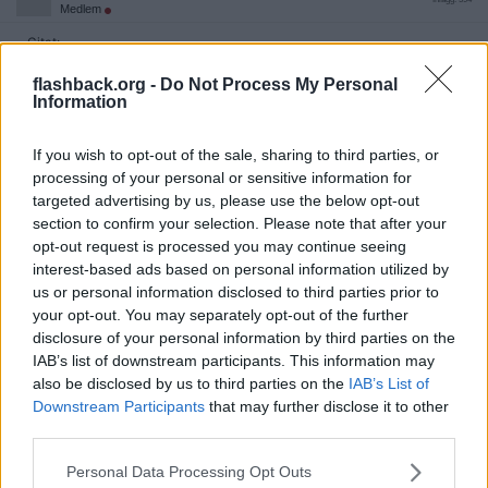
Medlem
Citat:
Ursprungligen postat av
Nockjalla
flashback.org -
Do Not Process My Personal
Vet lika mycket som du vet om det.
Information
Utefter dina uttalande så märker jag att du inte gör det
If you wish to opt-out of the sale, sharing to third parties, or
Citera
processing of your personal or sensitive information for
2025-05-17, 19:49
#
1555
targeted advertising by us, please use the below opt-out
Reg: Jan 2022
Penispenis27
section to confirm your selection. Please note that after your
Inlägg: 594
Medlem
opt-out request is processed you may continue seeing
Citat:
interest-based ads based on personal information utilized by
Ursprungligen postat av
Nockjalla
us or personal information disclosed to third parties prior to
Handlar inte om vad jocke vill
your opt-out. You may separately opt-out of the further
Dom vågar inte svårare än så är det inte och det vet du om.
disclosure of your personal information by third parties on the
IAB’s list of downstream participants. This information may
Vad får dej att tro att de inte vågar, du är ju helt borta
also be disclosed by us to third parties on the
IAB’s List of
Citera
Downstream Participants
that may further disclose it to other
third parties.
2025-05-17, 20:37
#
1556
Reg: Apr 2020
Nockjalla
Inlägg: 947
Personal Data Processing Opt Outs
Medlem