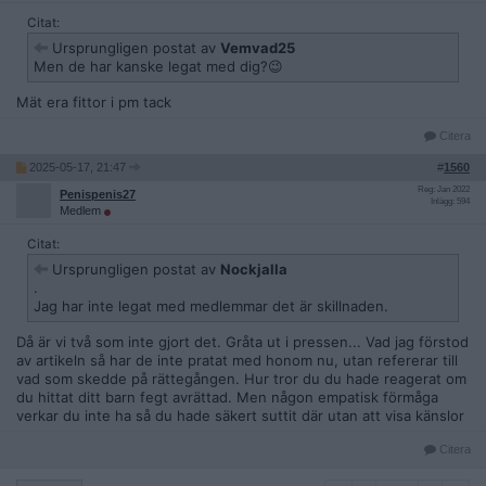
Citat:
Ursprungligen postat av
Vemvad25
Men de har kanske legat med dig?😉
Mät era fittor i pm tack
Citera
2025-05-17, 21:47
#
1560
Reg: Jan 2022
Penispenis27
Inlägg: 594
Medlem
Citat:
Ursprungligen postat av
Nockjalla
.
Jag har inte legat med medlemmar det är skillnaden.
Då är vi två som inte gjort det. Gråta ut i pressen... Vad jag förstod
av artikeln så har de inte pratat med honom nu, utan refererar till
vad som skedde på rättegången. Hur tror du du hade reagerat om
du hittat ditt barn fegt avrättad. Men någon empatisk förmåga
verkar du inte ha så du hade säkert suttit där utan att visa känslor
Citera