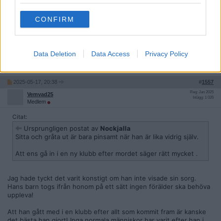
Citat:
CONFIRM
Ursprungligen postat av
Penispenis27
Utefter dina uttalande så märker jag att du inte gör det
.
Jag har inte legat med medlemmar det är skillnaden.
Data Deletion
Data Access
Privacy Policy
Citera
2025-05-17, 20:38
#
1557
Reg: Jan 2025
Vemvad25
Inlägg: 1 026
Medlem
Citat:
Ursprungligen postat av
Nockjalla
Sitta och gråta ut är bara pinsamt när han är lika vidrig själv.
Att ens gå in i en ny klubb efter mordet säger rätt mycket .
Jag hade tyckt det varit konstigt om han inte visade sin sorg.
Hans barn togs ifrån honom på ett sätt ingen förälder ska behöva
uppleva!
Att han gått med i en klubb efter allt som kommit fram är kanske
det bästa han gjort! Inga normala människor har varit efter han i