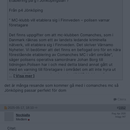
Etablering på g i Jönköpingslän ?
Från p4 Jönköping
” MC-klubb vill etablera sig i Finnveden – polisen varnar
företagare
Det finns uppgifter om att mc-klubben Comanches, som i
Danmark räknas som ett av landets ledande kriminella
nätverk, vill etablera sig i Finnveden. Det skriver Värnamo
Nyheter. Vi bedömer att det finns en befogad oro för en nära
förestående etablering av Comanches MC i vårt område”,
säger polisens operativa samordnare Johan Borg till
tidningen.Polisen har i och med detta bland annat gått ut
med en varning till företagare i området om att inte hyra ut
lokaler till företag som kan kopplas till MC-klubben. ”
…
[ Visa mer ]
https://www.sverigesradio.se/artikel/mc-klubb-vill-etablera-s
det är många resande som kommer gå med i comanches mc så
ig-i-finnveden-polisen-varnar-foretagare
Jönköping passar perfekt för dom
Citera
2025-05-17, 18:10
#
1552
Reg: Apr 2020
Nockjalla
Inlägg: 947
Medlem
Citat: