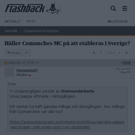
AKTUELLT
NYTT
LOGGA IN
Samhälle
Organiserad brottslighet
Håller Comanches MC på att etableras i Sverige?
130
Svara
130
2025-05-17, 17:27
#
1549
Reg: Jan 2022
Penispenis27
Inlägg: 594
Medlem
Citat:
Ursprungligen postat av
Grannendarborta
Linus pappa vittnade i rättegången.
HA verkar ha haft ganska många vid rättegången. Hur många
från Comanches var där tro?
https://www.expressen.se/nyheter/krim/linus-berghs-pappa
-jag-lurade--min-egen-son-i-en-dodsfalla/