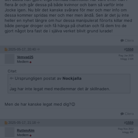
flera år och går dessa på både kvinnor och barn så varför inte
Jocke igen. Nu blir det kanske svårare för mer och mer info om
dessa kommer spridas mer och mer men ändå. Sen är det ju inte
heller en nyhet längre om hur dessa manipulerat förorts killar med
både pengar droger och få hänga på chattan och få dem tro de
gjort något bra fast de i själva verket blivit grund lurade!
Citera
2025-05-17, 20:40
#
1558
Reg: Jan 2025
Vemvad25
Inlägg: 1 026
Medlem
Citat:
Ursprungligen postat av
Nockjalla
.
Jag har inte legat med medlemmar det är skillnaden.
Men de har kanske legat med dig?😉
Citera
2025-05-17, 21:18
#
1559
Reg: Nov 2012
RuttenAlm
Inlägg: 402
Medlem