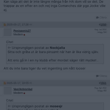
Kan säga att det är inte längre många från HA dom vill se det. De
trappar av en efter en och nej inga Comanches där pga Jocke ville
ej.
Citera
2025-05-17, 17:28
#
1550
Reg: Jan 2022
Penispenis27
Inlägg: 594
Medlem
Citat:
Ursprungligen postat av
Nockjalla
Sitta och gråta ut är bara pinsamt när han är lika vidrig själv.
Att ens gå in i en ny klubb efter mordet säger rätt mycket .
Att du inte bara tiger du vet ingenting om nått looser
Citera
2025-05-17, 18:03
#
1551
Reg: Apr 2022
VemVetInteVad
Inlägg: 483
Medlem
Citat:
Ursprungligen postat av
mosesjr