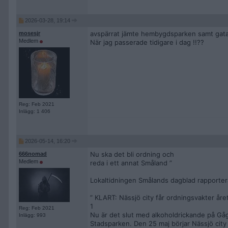
2026-03-28, 19:14
avspärrat jämte hembygdsparken samt gatan m
mosesjr
Medlem
När jag passerade tidigare i dag !!??
Reg: Feb 2021
Inlägg: 1 406
2026-05-14, 16:20
Nu ska det bli ordning och
666nomad
Medlem
reda i ett annat Småland ”
Lokaltidningen Smålands dagblad rapporter
” KLART: Nässjö city får ordningsvakter åre
1
Reg: Feb 2021
Nu är det slut med alkoholdrickande på Gåg
Inlägg: 993
Stadsparken. Den 25 maj börjar Nässjö city a