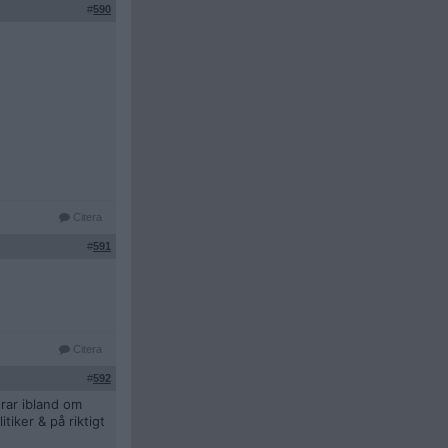
#
590
Citera
#
591
Citera
#
592
drar ibland om
iker & på riktigt