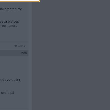
 säkerheten för
essa platser.
er och andra
Citera
#
597
bråk och våld,
 svara på