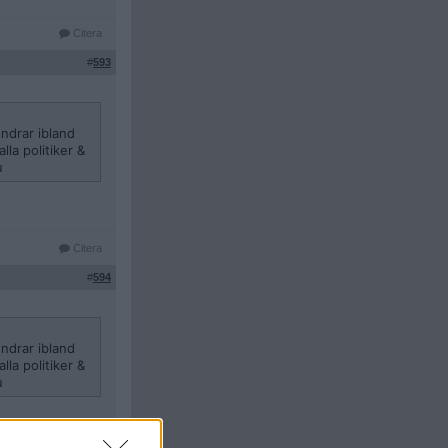
Citera
#
593
undrar ibland
la politiker &
u
Citera
#
594
undrar ibland
la politiker &
u