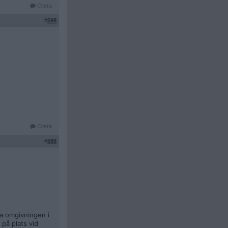
Citera
#
598
Citera
#
599
ra omgivningen i
 på plats vid