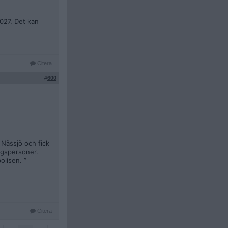
027. Det kan
Citera
#
600
 Nässjö och fick
ingspersoner.
olisen. ”
Citera