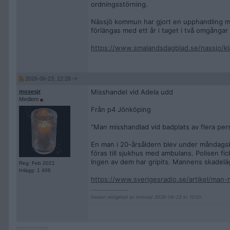
ordningsstörning.
Nässjö kommun har gjort en upphandling med
förlängas med ett år i taget i två omgångar 
https://www.smalandsdagblad.se/nassjo/kla
2026-06-23, 12:28
Misshandel vid Adela udd
mosesjr
Medlem
Från p4 Jönköping
”Man misshandlad vid badplats av flera per
En man i 20-årsåldern blev under måndagskv
föras till sjukhus med ambulans. Polisen fi
Ingen av dem har gripits. Mannens skadeläge
Reg: Feb 2021
Inlägg: 1 406
https://www.sverigesradio.se/artikel/man-
__________________
Senast redigerad av mosesjr 2026-06-23 kl. 12:30.