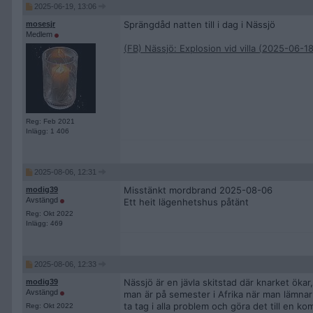
2025-06-19, 13:06
Sprängdåd natten till i dag i Nässjö
mosesjr
Medlem
(FB) Nässjö: Explosion vid villa (2025-06-18
Reg: Feb 2021
Inlägg: 1 406
2025-08-06, 12:31
Misstänkt mordbrand 2025-08-06
modig39
Avstängd
Ett heit lägenhetshus påtänt
Reg: Okt 2022
Inlägg: 469
2025-08-06, 12:33
Nässjö är en jävla skitstad där knarket öka
modig39
Avstängd
man är på semester i Afrika när man lämnar
ta tag i alla problem och göra det till en kom
Reg: Okt 2022