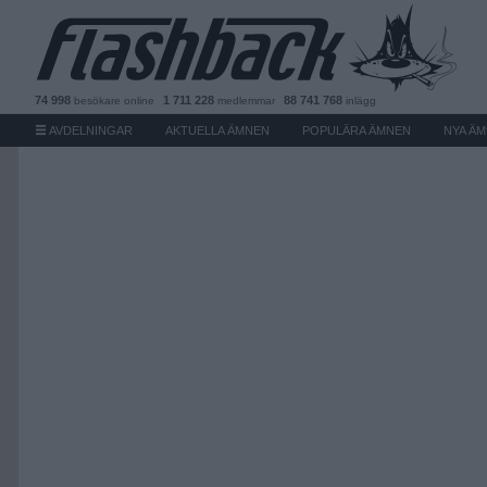
74 998
1 711 228
88 741 768
besökare
online
medlemmar
inlägg
AVDELNINGAR
AKTUELLA ÄMNEN
POPULÄRA ÄMNEN
NYA Ä