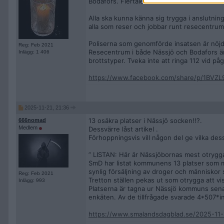
Bodafors. Flertalet individer kontrollerades
Alla ska kunna känna sig trygga i anslutnin
alla som reser och jobbar runt resecentrum 
Poliserna som genomförde insatsen är nöjda
Reg: Feb 2021
Resecentrum i både Nässjö och Bodafors är 
Inlägg: 1 406
brottstyper. Tveka inte att ringa 112 vid på
https://www.facebook.com/share/p/1BVZL
2025-11-21, 21:36
13 osäkra platser i Nässjö socken!!?.
666nomad
Medlem
Dessvärre låst artikel .
Förhoppningsvis vill någon del ge vilka dess
” LISTAN: Här är Nässjöbornas mest otrygga
SmD har listat kommunens 13 platser som ma
synlig försäljning av droger och människor 
Reg: Feb 2021
Tretton ställen pekas ut som otrygga att v
Inlägg: 993
Platserna är tagna ur Nässjö kommuns sena
enkäten. Av de tillfrågade svarade 4*507*i
https://www.smalandsdagblad.se/2025-11-1