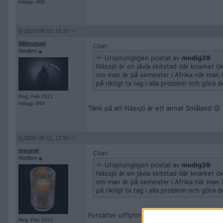
Inlägg: 469
2025-08-10, 19:37
666nomad
Citat:
Medlem
Ursprungligen postat av
modig39
Nässjö är en jävla skitstad där knarket ö
om man är på semester i Afrika när man 
på riktigt ta tag i alla problem och göra d
Reg: Feb 2021
Inlägg: 993
Tänk på att Nässjö är ett annat Småland 😉
2025-08-11, 12:52
mosesjr
Citat:
Medlem
Ursprungligen postat av
modig39
Nässjö är en jävla skitstad där knarket ö
om man är på semester i Afrika när man 
på riktigt ta tag i alla problem och göra d
Forsätter utflyttning även under 2025 ?
Reg: Feb 2021