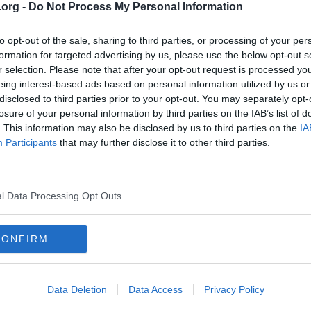
.org -
Do Not Process My Personal Information
to opt-out of the sale, sharing to third parties, or processing of your per
formation for targeted advertising by us, please use the below opt-out s
ag på torget i Nässjö socken .
r selection. Please note that after your opt-out request is processed y
eing interest-based ads based on personal information utilized by us or
disclosed to third parties prior to your opt-out. You may separately opt-
illhyggen
losure of your personal information by third parties on the IAB’s list of
. This information may also be disclosed by us to third parties on the
IA
r onsdagseftermiddagen med anledning av ett bråk mellan flera personer.
Participants
that may further disclose it to other third parties.
 män som bråkade och det var tumultartat när polisen kom fram till plat
 nuläget ingen gripen. ”
rak-i-nassjo-flera-man-slogs-med-tillhyggen
l Data Processing Opt Outs
CONFIRM
Data Deletion
Data Access
Privacy Policy
erna på Höglandet en riktad insats mot tryggheten på Resecentrum N