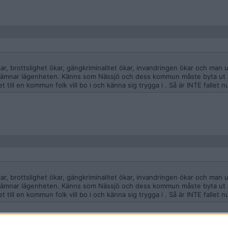
kar, brottslighet ökar, gängkriminalitet ökar, invandringen ökar och man 
lämnar lägenheten. Känns som Nässjö och dess kommun måste byta ut al
et till en kommun folk vill bo i och känna sig trygga i . Så är INTE fallet n
kar, brottslighet ökar, gängkriminalitet ökar, invandringen ökar och man 
lämnar lägenheten. Känns som Nässjö och dess kommun måste byta ut al
et till en kommun folk vill bo i och känna sig trygga i . Så är INTE fallet n