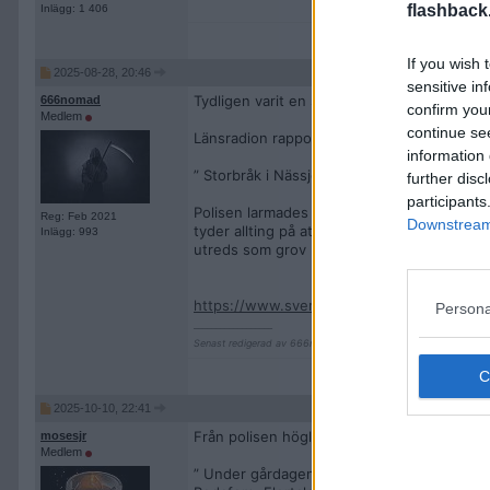
flashback
Inlägg: 1 406
If you wish 
2025-08-28, 20:46
sensitive in
Tydligen varit en stökig onsdags eftermidd
666nomad
confirm you
Medlem
continue se
Länsradion rapporterar detta
information 
” Storbråk i Nässjö – flera män slogs med t
further disc
participants
Polisen larmades till centrala Nässjö unde
Reg: Feb 2021
Downstream 
tyder allting på att det var runt fem vuxna
Inlägg: 993
utreds som grov misshandel men det finns i
https://www.sverigesradio.se/artikel/storb
Persona
__________________
Senast redigerad av 666nomad 2025-08-28 kl. 21:03.
2025-10-10, 22:41
Från polisen höglandets Facebook sida
mosesjr
Medlem
” Under gårdagen genomförde områdespolis