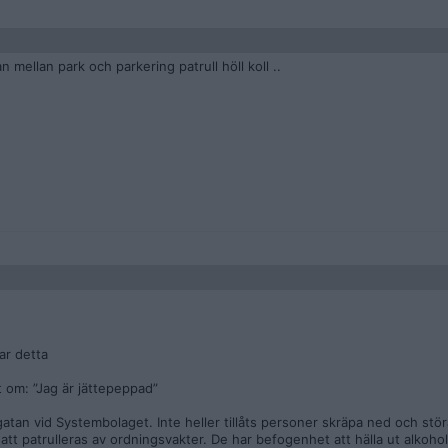
ellan park och parkering patrull höll koll ..
ar detta
t om: ”Jag är jättepeppad”
atan vid Systembolaget. Inte heller tillåts personer skräpa ned och stö
tt patrulleras av ordningsvakter. De har befogenhet att hälla ut alkohol