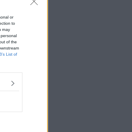
Citera
sonal or
#
595
ection to
ou may
 personal
out of the
 downstream
B’s List of
Enligt polisen
sen.Händelsen
Citera
#
596
ässjö och