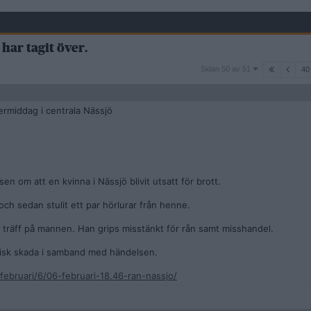
har tagit över.
Sidan
Sidan 50 av 51
40
50
av
51
ermiddag i centrala Nässjö
sen om att en kvinna i Nässjö blivit utsatt för brott.
och sedan stulit ett par hörlurar från henne.
art träff på mannen. Han grips misstänkt för rån samt misshandel.
ysisk skada i samband med händelsen.
/februari/6/06-februari-18.46-ran-nassjo/