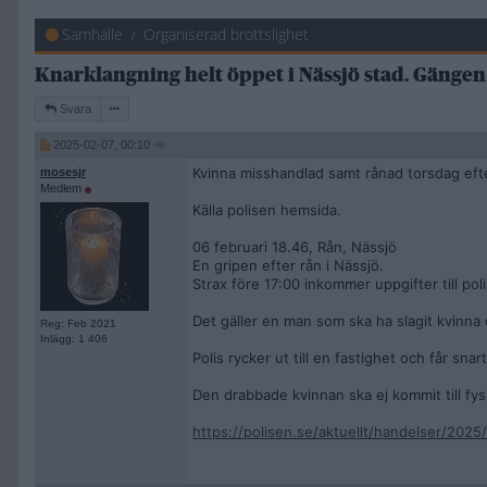
Samhälle
Organiserad brottslighet
Knarklangning helt öppet i Nässjö stad. Gängen 
Svara
2025-02-07, 00:10
Kvinna misshandlad samt rånad torsdag eft
mosesjr
Medlem
Källa polisen hemsida.
06 februari 18.46, Rån, Nässjö
En gripen efter rån i Nässjö.
Strax före 17:00 inkommer uppgifter till poli
Det gäller en man som ska ha slagit kvinna 
Reg: Feb 2021
Inlägg: 1 406
Polis rycker ut till en fastighet och får sn
Den drabbade kvinnan ska ej kommit till f
https://polisen.se/aktuellt/handelser/2025