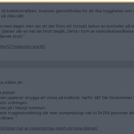
 och flera individer rapporterades för brott.
g till kollektivtrafiken. Insatsen genomfördes för att öka tryggheten och
på olika sätt.
 med dagen men ser att det finns ett fortsatt behov av kontroller på d
platser där en hel del brott begås. Detta i form av narkotikaöverlåtels
gående brott.”
94g72/?mibextid=wwXIfr
a ställen är!.
 platser
n upplever otrygga att vistas på kvällstid. Varför då? Där förekommer 
stör ordningen.
istas på i Nässjö kommun.
ste trygghetsmätning där man slumpmässigt valt ut 9*254 personer att
nvånare. ”
4/listan-har-ar-nassjobornas-mest-otrygga-platser/