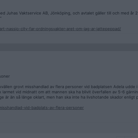
 Juhas Vaktservice AB, Jönköping, och avtalet gäller till och med år 2
”
rt-nassjo-city-far-ordningsvakter-aret-om-jag-ar-jattepeppad/
soner
ällen grovt misshandlad av flera personer vid badplatsen Adela udde i
ck larmet vid midnatt om att mannen ska ha blivit överfallen av 5-6 gärn
 är än så länge oklart, men han ska inte ha livshotande skador enligt p
misshandlad-vid-badplats-av-flera-personer