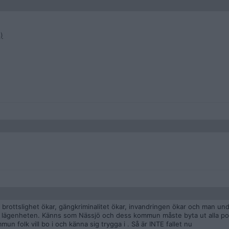
)
r, brottslighet ökar, gängkriminalitet ökar, invandringen ökar och man un
 lägenheten. Känns som Nässjö och dess kommun måste byta ut alla polit
mun folk vill bo i och känna sig trygga i . Så är INTE fallet nu