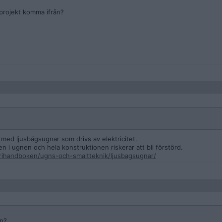
 projekt komma ifrån?
ed ljusbågsugnar som drivs av elektricitet.
n i ugnen och hela konstruktionen riskerar att bli förstörd.
rihandboken/ugns-och-smaltteknik/ljusbagsugnar/
en?