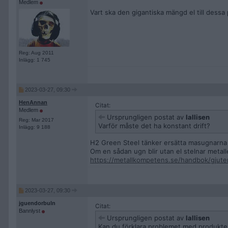
Medlem
Vart ska den gigantiska mängd el till dessa
Reg: Aug 2011
Inlägg: 1 745
2023-03-27, 09:30
HenAnnan
Citat:
Medlem
Ursprungligen postat av
lallisen
Reg: Mar 2017
Varför måste det ha konstant drift?
Inlägg: 9 188
H2 Green Steel tänker ersätta masugnarna m
Om en sådan ugn blir utan el stelnar metalle
https://metallkompetens.se/handbok/gjute
2023-03-27, 09:30
jguendorbuln
Citat:
Bannlyst
Ursprungligen postat av
lallisen
Kan du förklara problemet med produkt