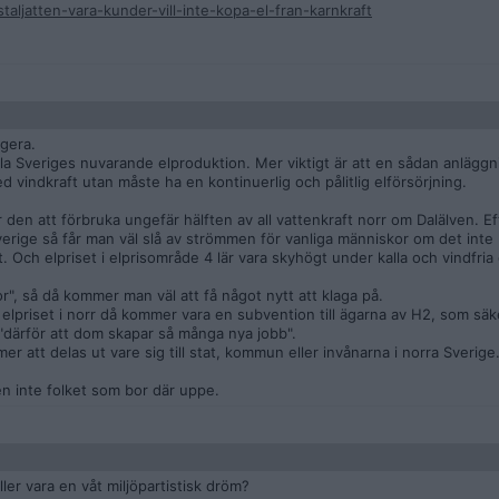
aljatten-vara-kunder-vill-inte-kopa-el-fran-karnkraft
gera.
ela Sveriges nuvarande elproduktion. Mer viktigt är att en sådan anlägg
d vindkraft utan måste ha en kontinuerlig och pålitlig elförsörjning.
mer den att förbruka ungefär hälften av all vattenkraft norr om Dalälven. E
verige så får man väl slå av strömmen för vanliga människor om det inte 
 Och elpriset i elprisområde 4 lär vara skyhögt under kalla och vindfria
or", så då kommer man väl att få något nytt att klaga på.
 elpriset i norr då kommer vara en subvention till ägarna av H2, som säk
"därför att dom skapar så många nya jobb".
er att delas ut vare sig till stat, kommun eller invånarna i norra Sverige
en inte folket som bor där uppe.
ler vara en våt miljöpartistisk dröm?