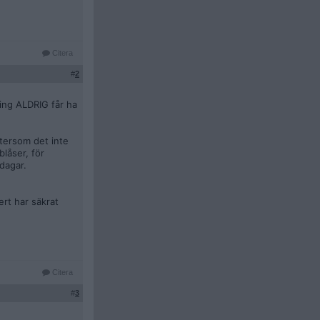
Citera
#
2
ning ALDRIG får ha
ftersom det inte
blåser, för
 dagar.
ert har säkrat
.
Citera
#
3