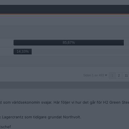
85,67%
14,33%
Sidan
Sidan 1 av 493
1
2
11
1
av
493
 som världsekonomin svajar. Här följer vi hur det går för H2 Green Steel
k Lagercrantz som tidigare grundat Northvolt.
tschef