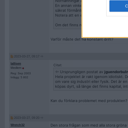
Norrlänningar är vana att klaga på "orätt
En annan vinkel på det hela är att det h
säkrat förmånliga elavtal med stat och 
Notera att en eventuell vinst i H2 inte ko
Om det finns några vinnare så är det tro
Varför måste det ha konstant drift?
2023-03-27, 09:17
lallisen
Citat:
Medlem
Ursprungligen postat av
jguendorbul
Reg: Sep 2003
Hela projektet är rakt igenom idiotiskt. 
Inlägg: 5 802
om vare sig industri eller fysik. Det är 
köpas dyrt, så länge det finns kapital, int
Kan du förklara problemet med produkten?
2023-03-27, 09:20
Den stora frågan som med alla stora gröna in
Wretch32