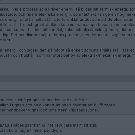
ska. I varje process som kräver energi, så bildas allt termisk energi, so
påkostade, och finare elekriska energin, som faktiskt kan ge en hög mek
k energi för att smälta stål. Lite förenklat är det som att du eldar sedel
t för spill, flis och granträ. Båda kommer värma upp huset, men sedelb
ä hade kunnat bli fina möbler. Kol, koks och olja är väldigt energirikt, 
t låg. Det handlar om några tiotals procent, och det mesta avgår som te
taller.
isk energi, och slösar den på något så enkelt som att smälta stål, istället 
ndustri och hushåll, som har stort behov av elektrisk/mekanisk energi, 
a med ljusbågsugnar som drivs av elektricitet.
llen i ugnen och hela konstruktionen riskerar att bli förstörd.
uterihandboken/ugns-och-smaltteknik/ljusbagsugnar/
a? Ljusbågeugnar kan ju inte reducera malm till stål.
 utan körs några timmar per dygn.