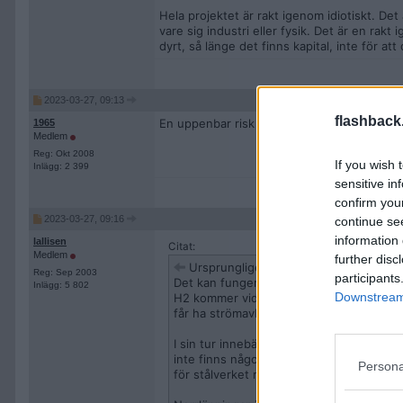
Hela projektet är rakt igenom idiotiskt. De
vare sig industri eller fysik. Det är en ra
dyrt, så länge det finns kapital, inte för att
2023-03-27, 09:13
flashback
En uppenbar risk att detta blir ett nytt Stål
1965
Medlem
Reg: Okt 2008
If you wish 
Inlägg: 2 399
sensitive in
confirm you
2023-03-27, 09:16
continue se
information 
lallisen
Citat:
Medlem
further disc
Ursprungligen postat av
HenAnnan
Reg: Sep 2003
participants
Det kan fungera. Men det behöver inte 
Inlägg: 5 802
Downstream 
H2 kommer vid full drift förbruka 10% av
får ha strömavbrott. Därför kan den inte 
I sin tur innebär det att vid full drift k
inte finns någon annan reglerbar kraft i 
Persona
för stålverket måste per definition komma