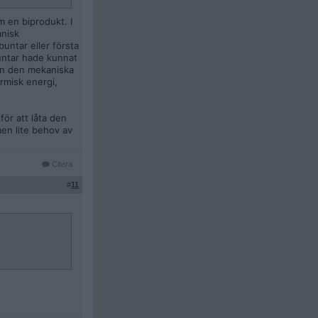
m en biprodukt. I
anisk
buntar eller första
untar hade kunnat
men den mekaniska
rmisk energi,
för att låta den
men lite behov av
Citera
#
11