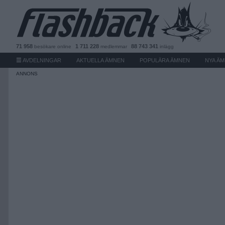
71 958
1 711 228
88 743 341
besökare
online
medlemmar
inlägg
AVDELNINGAR
AKTUELLA ÄMNEN
POPULÄRA ÄMNEN
NYA Ä