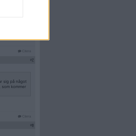
säkert har
ge.
Citera
#
7
år sig på något
kt, som kommer
Citera
#
8