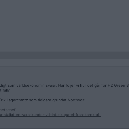
igt som världsekonomin svajar. Här följer vi hur det går för H2 Green St
 fall?
rik Lagercrantz som tidigare grundat Northvolt.
rhetschef
-staljatten-vara-kunder-vill-inte-kopa-el-fran-karnkraft