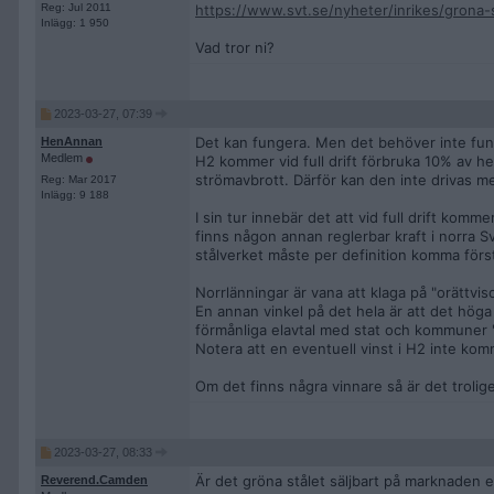
Reg: Jul 2011
https://www.svt.se/nyheter/inrikes/grona-st
Inlägg: 1 950
Vad tror ni?
2023-03-27, 07:39
Det kan fungera. Men det behöver inte fun
HenAnnan
Medlem
H2 kommer vid full drift förbruka 10% av h
strömavbrott. Därför kan den inte drivas me
Reg: Mar 2017
Inlägg: 9 188
I sin tur innebär det att vid full drift kom
finns någon annan reglerbar kraft i norra S
stålverket måste per definition komma först.
Norrlänningar är vana att klaga på "orättvis
En annan vinkel på det hela är att det höga
förmånliga elavtal med stat och kommuner 
Notera att en eventuell vinst i H2 inte komm
Om det finns några vinnare så är det trolig
2023-03-27, 08:33
Är det gröna stålet säljbart på marknaden el
Reverend.Camden