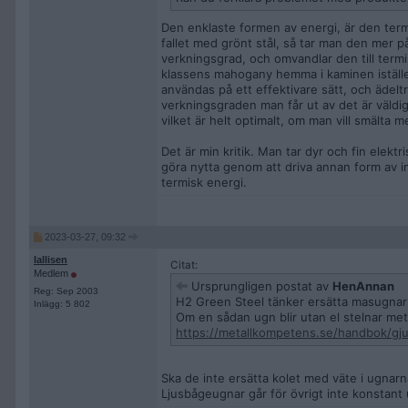
Den enklaste formen av energi, är den termi
fallet med grönt stål, så tar man den mer 
verkningsgrad, och omvandlar den till termis
klassens mahogany hemma i kaminen iställe
användas på ett effektivare sätt, och ädeltr
verkningsgraden man får ut av det är väldig
vilket är helt optimalt, om man vill smälta me
Det är min kritik. Man tar dyr och fin elektr
göra nytta genom att driva annan form av i
termisk energi.
2023-03-27, 09:32
lallisen
Citat:
Medlem
Ursprungligen postat av
HenAnnan
Reg: Sep 2003
H2 Green Steel tänker ersätta masugnarn
Inlägg: 5 802
Om en sådan ugn blir utan el stelnar meta
https://metallkompetens.se/handbok/gj
Ska de inte ersätta kolet med väte i ugnarn
Ljusbågeugnar går för övrigt inte konstant