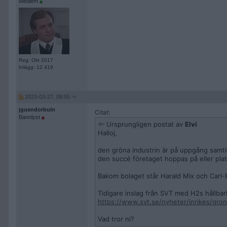
Medlem
Reg: Okt 2017
Inlägg: 12 419
2023-03-27, 08:55
jguendorbuln
Citat:
Bannlyst
Ursprungligen postat av
Elvi
Halloj,
den gröna industrin är på uppgång samtid
den succé företaget hoppas på eller platt
Bakom bolaget står Harald Mix och Carl-E
Tidigare inslag från SVT med H2s hållba
https://www.svt.se/nyheter/inrikes/grona
Vad tror ni?