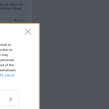
 sig på något om
om kommer köpas
Citera
#
5
sonal or
ection to
Citera
ou may
#
6
 personal
out of the
 downstream
B’s List of
äggning ALDRIG
ning.
. Eftersom det
t inte blåser,
ndfria dagar.