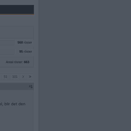
568
röster
95
röster
Antal röster:
663
51
101
#
1
, blir det den