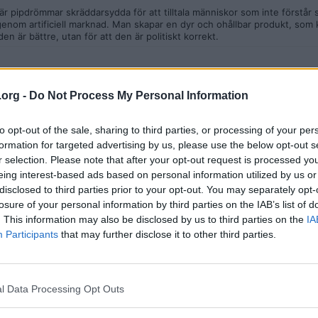
t är pipdrömmar skräddarsydda för att tilltala människor som inte förstår
kt igenom artificiell marknad. Man skapar en dyr och ohållbar produkt, s
 den är bättre, utan för att den är politiskt korrekt.
.org -
Do Not Process My Personal Information
verk 80.
to opt-out of the sale, sharing to third parties, or processing of your per
formation for targeted advertising by us, please use the below opt-out s
r selection. Please note that after your opt-out request is processed y
eing interest-based ads based on personal information utilized by us or
disclosed to third parties prior to your opt-out. You may separately opt-
losure of your personal information by third parties on the IAB’s list of
. This information may also be disclosed by us to third parties on the
IA
fungera.
Participants
that may further disclose it to other third parties.
 hela Sveriges nuvarande elproduktion. Mer viktigt är att en sådan anl
drivas med vindkraft utan måste ha en kontinuerlig och pålitlig elförsörj
ommer den att förbruka ungefär hälften av all vattenkraft norr om Dalälven
norra Sverige så får man väl slå av strömmen för vanliga människor om de
l Data Processing Opt Outs
 först. Och elpriset i elprisområde 4 lär vara skyhögt under kalla och vi