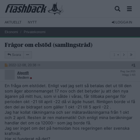
AKTUELLT
NYTT
LOGGA IN
Ekonomi
Privatekonomi
Frågor om elstöd (samlingstråd)
1
Svara
1
2022-12-08, 20:38
#
1
Reg: Jan 2015
AlgotR
Inlägg: 1 415
Medlem
En fråga om elstödet. Enligt vad jag sett så betalas det ut till den
som äger abonnemanget 17 nov och det betyder ju att den nya
ägaren på mitt hus, som vi sålde i våras, får tillbaka pengar för
perioden okt -21 till april -22 då vi ägde huset. Rimligen borde vi få
den del av bidraget som gäller 1 okt -21 till 5 april -22 .
Jag har kollat räkningarna och ser mätaravläsningarna från 1 okt
och 2 april. Resten är ren matematik! Och enligt mina beräkningar
handlar det om ca 12000:- som jag borde få.
Jag ser inget om det på hemsidan hos regeringen eller svenska
kraftnät.
Har ni funderat på det?