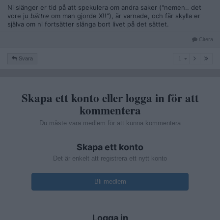
Ni slänger er tid på att spekulera om andra saker ("nemen.. det
vore ju
bättre
om man gjorde X!!"), är varnade, och får skylla er
själva om ni fortsätter slänga bort livet på det sättet.
Citera
1
Svara
1
Skapa ett konto eller logga in för att
kommentera
Du måste vara medlem för att kunna kommentera
Skapa ett konto
Det är enkelt att registrera ett nytt konto
Bli medlem
Logga in