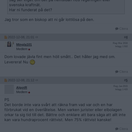
svenska kraftnät.
Har ni funderat på det?
Jag tror som en biskop att ni går lottlösa på den.
Citera
2022-12-08, 21:01
#
4
Reg: Mar 2016
Mingla101
Inlägg: 1 910
Medlem
Dom lovade jävla fint men höll smått.. Det håller jag med om.
Leverera! Nu
Citera
2022-12-08, 21:12
#
5
Reg: Jan 2015
AlgotR
Inlägg: 1 415
Medlem
PS
Det borde inte vara svårt att räkna fram vad var och en har
förbrukat vid en överlåtelse. Men varken jurister eller elbolagen
orkar ta sig tid till det. Bättre och enklare att bara säga att allt inte
kan vara hundraprocent rättvist. Men 75% rättvist kanske!
Citera