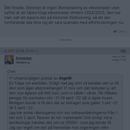
Det fetade. Elstödet är ingen återbetalning av elkostnader utan
syftet är att täcka höga elkostnader vintern 2022/2023. Sen har
man valt att basera det på historisk förbrukning, så att det
fortfarande ska löna sig att vara sparsam med elförbrukningen nu.
Citera
2022-12-08, 23:32
#
10
Reg: Jul 2005
Enterprise
Inlägg: 17 438
Medlem
Citat:
Ursprungligen postat av
AlgotR
En fråga om elstödet. Enligt vad jag sett så betalas det ut till
den som äger abonnemanget 17 nov och det betyder ju att
den nya ägaren på mitt hus, som vi sålde i våras, får tillbaka
pengar för perioden okt -21 till april -22 då vi ägde huset.
Rimligen borde vi få den del av bidraget som gäller 1 okt -21
till 5 april -22 .
Jag har kollat räkningarna och ser mätaravläsningarna från 1
okt och 2 april. Resten är ren matematik! Och enligt mina
beräkningar handlar det om ca 12000:- som jag borde få.
Jag ser inget om det på hemsidan hos regeringen eller