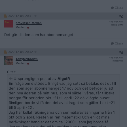
Citera
2022-12-08, 20:41
#
2
Reg: Sep 2022
provinsen-taiwan
Inlägg: 1 895
Medlem
Det går till den som har abonnemanget.
Citera
2022-12-08, 20:42
#
3
Reg: Sep 2022
TonyMeltdown
Inlägg: 665
Medlem
Citat:
Ursprungligen postat av
AlgotR
En fråga om elstödet. Enligt vad jag sett så betalas det ut till
den som äger abonnemanget 17 nov och det betyder ju att
den nya ägaren på mitt hus, som vi sålde i våras, får tillbaka
pengar för perioden okt -21 till april -22 då vi ägde huset.
Rimligen borde vi få den del av bidraget som gäller 1 okt -21
till 5 april -22 .
Jag har kollat räkningarna och ser mätaravläsningarna från 1
okt och 2 april. Resten är ren matematik! Och enligt mina
beräkningar handlar det om ca 12000:- som jag borde få.
Jag ser inget om det på hemsidan hos regeringen eller