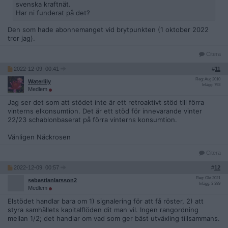
svenska kraftnät.
Har ni funderat på det?
Den som hade abonnemanget vid brytpunkten (1 oktober 2022
tror jag).
Citera
2022-12-09, 00:41
#
11
Reg: Aug 2010
Waterlily
Inlägg: 793
Medlem
Jag ser det som att stödet inte är ett retroaktivt stöd till förra
vinterns elkonsumtion. Det är ett stöd för innevarande vinter
22/23 schablonbaserat på förra vinterns konsumtion.
Vänligen Näckrosen
Citera
2022-12-09, 00:57
#
12
Reg: Okt 2021
sebastianlarsson2
Inlägg: 3 389
Medlem
Elstödet handlar bara om 1) signalering för att få röster, 2) att
styra samhällets kapitalflöden dit man vil. Ingen rangordning
mellan 1/2; det handlar om vad som ger bäst utväxling tillsammans.