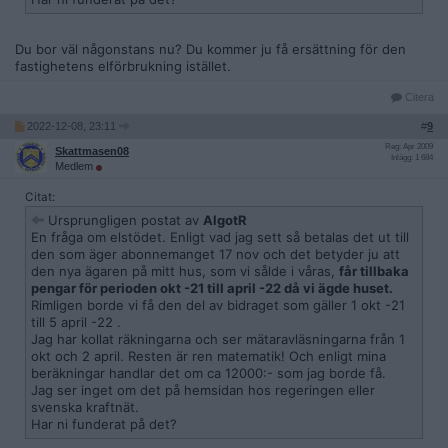
Du bor väl någonstans nu? Du kommer ju få ersättning för den
fastighetens elförbrukning istället.
Citera
2022-12-08, 23:11
#
9
Reg: Apr 2009
Skattmasen08
Inlägg: 1 684
Medlem
Citat:
Ursprungligen postat av
AlgotR
En fråga om elstödet. Enligt vad jag sett så betalas det ut till
den som äger abonnemanget 17 nov och det betyder ju att
den nya ägaren på mitt hus, som vi sålde i våras,
får tillbaka
pengar för perioden okt -21 till april -22 då vi ägde huset.
Rimligen borde vi få den del av bidraget som gäller 1 okt -21
till 5 april -22 .
Jag har kollat räkningarna och ser mätaravläsningarna från 1
okt och 2 april. Resten är ren matematik! Och enligt mina
beräkningar handlar det om ca 12000:- som jag borde få.
Jag ser inget om det på hemsidan hos regeringen eller
svenska kraftnät.
Har ni funderat på det?