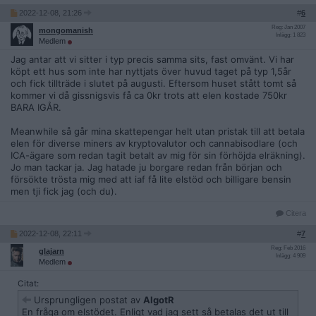
2022-12-08, 21:26
#
6
Reg: Jan 2007
mongomanish
Inlägg: 1 823
Medlem
Jag antar att vi sitter i typ precis samma sits, fast omvänt. Vi har
köpt ett hus som inte har nyttjats över huvud taget på typ 1,5år
och fick tillträde i slutet på augusti. Eftersom huset stått tomt så
kommer vi då gissnigsvis få ca 0kr trots att elen kostade 750kr
BARA IGÅR.
Meanwhile så går mina skattepengar helt utan pristak till att betala
elen för diverse miners av kryptovalutor och cannabisodlare (och
ICA-ägare som redan tagit betalt av mig för sin förhöjda elräkning).
Jo man tackar ja. Jag hatade ju borgare redan från början och
försökte trösta mig med att iaf få lite elstöd och billigare bensin
men tji fick jag (och du).
Citera
2022-12-08, 22:11
#
7
Reg: Feb 2016
glajarn
Inlägg: 4 909
Medlem
Citat:
Ursprungligen postat av
AlgotR
En fråga om elstödet. Enligt vad jag sett så betalas det ut till