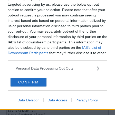
targeted advertising by us, please use the below opt-out
Står du på uttagspunktens elnätsavtal den 17 november 2022
section to confirm your selection. Please note that after your
kommer du alltså få stöd baserat på uttagspunktens historiska
förbrukning från oktober 2021-september 2022. Alltså får du stöd
opt-out request is processed you may continue seeing
för den el som exempelvis huset (elanläggning) har använt under
interest-based ads based on personal information utilized by
den perioden.
us or personal information disclosed to third parties prior to
your opt-out. You may separately opt-out of the further
Citera
disclosure of your personal information by third parties on the
2022-12-08, 22:45
#
8
IAB’s list of downstream participants. This information may
Reg: Okt 2005
_killah
Inlägg: 6 100
also be disclosed by us to third parties on the
IAB’s List of
Medlem
Downstream Participants
that may further disclose it to other
Citat:
third parties.
Ursprungligen postat av
AlgotR
En fråga om elstödet. Enligt vad jag sett så betalas det ut till
Personal Data Processing Opt Outs
den som äger abonnemanget 17 nov och det betyder ju att
den nya ägaren på mitt hus, som vi sålde i våras, får tillbaka
pengar för perioden okt -21 till april -22 då vi ägde huset.
CONFIRM
Rimligen borde vi få den del av bidraget som gäller 1 okt -21
till 5 april -22 .
Jag har kollat räkningarna och ser mätaravläsningarna från 1
okt och 2 april. Resten är ren matematik! Och enligt mina
Data Deletion
Data Access
Privacy Policy
beräkningar handlar det om ca 12000:- som jag borde få.
Jag ser inget om det på hemsidan hos regeringen eller
svenska kraftnät.
Har ni funderat på det?