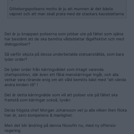
Göteborgspolisens motto är ju att munnen är det bästa
vapnet och att man skall prata med de stackars kaosblattarna
Det är ju knappast poliserna som jobbar ute på fältet som själva
har bestämt att de ska bemöta våldsblattar lågaffektivt och med
dialogpoliser?
Så varför skjuta på dessa underbetalda statsanställda, som bara
lyder order?
De lyder order från kärringväldet som intagit varenda
chefsposition, där även ett fåtal manskärringar ingår, och alla
verkar vara rörande enig om att våld bemöts bäst med "att vända
andra kinden till" !
Det är detta kärringvälde som vill att poliser ute på fältet ska
framstå som kärringar också, tyvärr.
Deras högsta chef Morgan Johansson vet ju alla vilken liten flicka
han är, zero kompetens & manlighet.
Men det blir ändring på denna filosofin nu, med ny offensiv
regering.