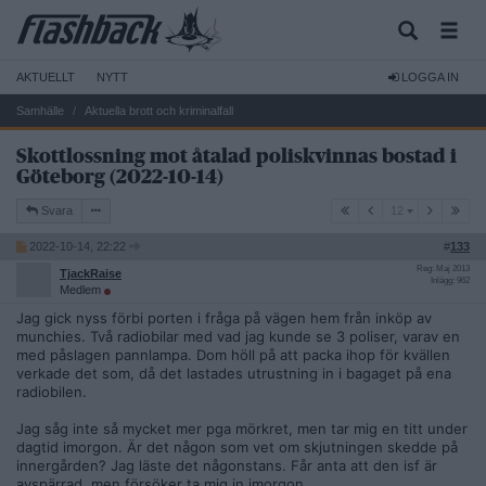
AKTUELLT
NYTT
LOGGA IN
Samhälle
Aktuella brott och kriminalfall
Skottlossning mot åtalad poliskvinnas bostad i
Göteborg (2022-10-14)
12
Svara
12
2022-10-14, 22:22
#
133
Reg: Maj 2013
TjackRaise
Inlägg: 962
Medlem
Jag gick nyss förbi porten i fråga på vägen hem från inköp av
munchies. Två radiobilar med vad jag kunde se 3 poliser, varav en
med påslagen pannlampa. Dom höll på att packa ihop för kvällen
verkade det som, då det lastades utrustning in i bagaget på ena
radiobilen.
Jag såg inte så mycket mer pga mörkret, men tar mig en titt under
dagtid imorgon. Är det någon som vet om skjutningen skedde på
innergården? Jag läste det någonstans. Får anta att den isf är
avspärrad, men försöker ta mig in imorgon.