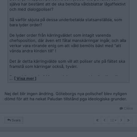
själva har bestämt att de ska bemöta våldsblattar lågaffektivt
och med dialogpoliser?
Så varför skjuta på dessa underbetalda statsanställda, som
bara lyder order?
De lyder order från kärringväldet som intagit varenda
chefsposition, där även ett fåtal manskärringar ingår, och alla
verkar vara rörande enig om att våld bemöts bäst med "att
vända andra kinden till" !
Det är detta kärringvälde som vill att poliser ute på fältet ska
framstå som kärringar också, tyvärr.
Deras högsta chef Morgan Johansson vet ju alla vilken liten
…
[ Visa mer ]
flicka han är, zero kompetens & manlighet.
Men det blir ändring på denna filosofin nu, med ny offensiv
Nej det blir ingen ändring. Göteborgs nya polischef blev nyligen
regering.
dömd för att ha nekat Paludan tillstånd pga ideologiska grunder.
Citera
12
Svara
12