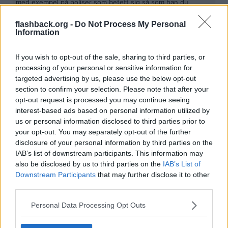
med exempel på poliser som betett sig så som han du
dividerar med säger?
flashback.org -
Do Not Process My Personal
Information
Medan kriminella uppför sig som gentlemän. Tillåt mig le. Svensk
polis har ett tålamod med kräk som är märkligt överdrivet. Hoppas
på en ändring snarast.
If you wish to opt-out of the sale, sharing to third parties, or
processing of your personal or sensitive information for
Citera
targeted advertising by us, please use the below opt-out
2022-10-15, 02:29
#
139
section to confirm your selection. Please note that after your
Reg: Jun 2022
UnitedKingdom
opt-out request is processed you may continue seeing
Inlägg: 3 377
Medlem
interest-based ads based on personal information utilized by
Citat:
us or personal information disclosed to third parties prior to
your opt-out. You may separately opt-out of the further
Ursprungligen postat av
BarbaDonkey
Tror detta bara är början, alla småkriminella vet hur otroligt
disclosure of your personal information by third parties on the
effektivt det är att ge sig på polis och deras ev. barn i
IAB’s list of downstream participants. This information may
hemmamiljö för att få sin vilja igenom. De flesta poliser blir
also be disclosed by us to third parties on the
IAB’s List of
livrädda när hot och våld börjar krypa in i bostaden och bli
Downstream Participants
that may further disclose it to other
verkligt, samtidigt har de flesta poliser aktivt röstat för att vi
skall ha denna utveckling med hot mot tjänstemän, som man
third parties.
bäddar...
Personal Data Processing Opt Outs
Bland poliskåren har SD en av sina starkaste väljargrupper, över
50% av dem röstar på SD, så där har du ett faktafel i ditt inlägg.