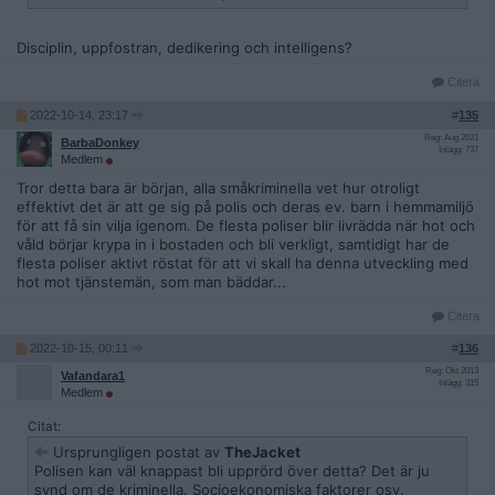
Disciplin, uppfostran, dedikering och intelligens?
Citera
2022-10-14, 23:17
#
135
Reg: Aug 2021
BarbaDonkey
Inlägg: 737
Medlem
Tror detta bara är början, alla småkriminella vet hur otroligt
effektivt det är att ge sig på polis och deras ev. barn i hemmamiljö
för att få sin vilja igenom. De flesta poliser blir livrädda när hot och
våld börjar krypa in i bostaden och bli verkligt, samtidigt har de
flesta poliser aktivt röstat för att vi skall ha denna utveckling med
hot mot tjänstemän, som man bäddar...
Citera
2022-10-15, 00:11
#
136
Reg: Okt 2013
Vafandara1
Inlägg: 315
Medlem
Citat:
Ursprungligen postat av
TheJacket
Polisen kan väl knappast bli upprörd över detta? Det är ju
synd om de kriminella. Socioekonomiska faktorer osv.