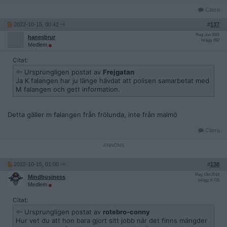
Citera
2022-10-15, 00:42
#
137
Reg: Jun 2011
hanesbrur
Inlägg: 652
Medlem
Citat:
Ursprungligen postat av
Frejgatan
Ja K falangen har ju länge hävdat att polisen samarbetat med
M falangen och gett information.
Detta gäller m falangen från frölunda, inte från malmö
Citera
2022-10-15, 01:00
#
138
Reg: Okt 2018
Mindbusiness
Inlägg: 8 735
Medlem
Citat:
Ursprungligen postat av
rotebro-conny
Hur vet du att hon bara gjort sitt jobb när det finns mängder