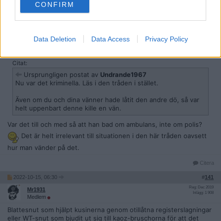
CONFIRM
Citera
2022-10-15, 05:36
#
140
Data Deletion
Data Access
Privacy Policy
Reg: Maj 2022
Tjunky
Inlägg: 1 011
Medlem
Citat:
Ursprungligen postat av
Undrande1967
Nu var det kriminella. Läs i den tråden i stället.
Även om du och dina vänner hade låtit den andre dö, så var
helt uppenbart denne kille en vän.
Var det till och med så att han bad om ambulans, inte om polis?
Det är helt irrelevant till situationen i den här tråden oavsett
hur man vänder på det.
Citera
2022-10-15, 06:30
#
141
Reg: Dec 2019
Mr1931
Inlägg: 1 908
Medlem
Blattesnut som hjälpt kusinerna genom otillåtna registerslagningar
eller WT-snut som bjudit ut sig till kaoz-bruschorna för att det