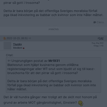
pirrar så gott i trosorna?
Detta är bara början på det offentliga Sveriges moraliska förfall
pga ökad inkvotering av babbar och kvinnor som inte håller måttet.
Citera
2022-10-15, 06:51
#
142
Reg: Maj 2022
Tjunky
Inlägg: 1 011
Medlem
Citat:
Ursprungligen postat av
Mr1931
Blattesnut som hjälpt kusinerna genom otillåtna
registerslagningar eller WT-snut som bjudit ut sig till kaoz-
bruschorna för att det pirrar så gott i trosorna?
Detta är bara början på det offentliga Sveriges moraliska
förfall pga ökad inkvotering av babbar och kvinnor som inte
håller måttet.
Det är väl hundra gånger mer troligt att de sköt mot honom på
grund av arbete MOT gängbrottslighet, Einstein?