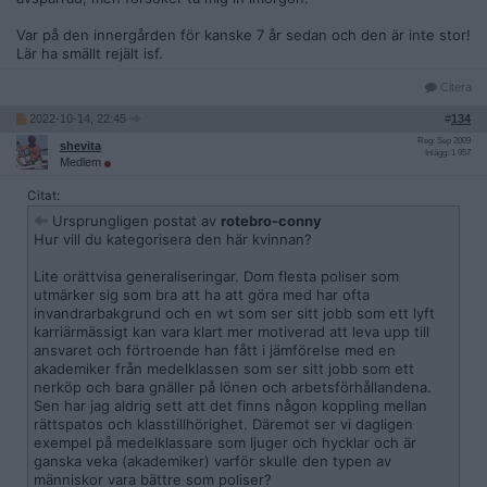
Var på den innergården för kanske 7 år sedan och den är inte stor!
Lär ha smällt rejält isf.
Citera
2022-10-14, 22:45
#
134
Reg: Sep 2009
shevita
Inlägg: 1 957
Medlem
Citat:
Ursprungligen postat av
rotebro-conny
Hur vill du kategorisera den här kvinnan?
Lite orättvisa generaliseringar. Dom flesta poliser som
utmärker sig som bra att ha att göra med har ofta
invandrarbakgrund och en wt som ser sitt jobb som ett lyft
karriärmässigt kan vara klart mer motiverad att leva upp till
ansvaret och förtroende han fått i jämförelse med en
akademiker från medelklassen som ser sitt jobb som ett
nerköp och bara gnäller på lönen och arbetsförhållandena.
Sen har jag aldrig sett att det finns någon koppling mellan
rättspatos och klasstillhörighet. Däremot ser vi dagligen
exempel på medelklassare som ljuger och hycklar och är
ganska veka (akademiker) varför skulle den typen av
människor vara bättre som poliser?