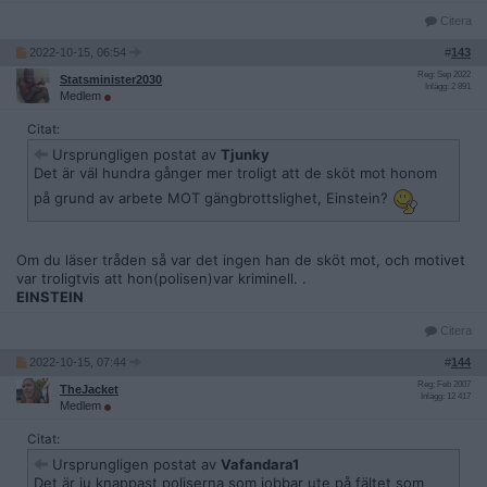
Citera
2022-10-15, 06:54
#
143
Reg: Sep 2022
Statsminister2030
Inlägg: 2 891
Medlem
Citat:
Ursprungligen postat av
Tjunky
Det är väl hundra gånger mer troligt att de sköt mot honom
på grund av arbete MOT gängbrottslighet, Einstein?
Om du läser tråden så var det ingen han de sköt mot, och motivet
var troligtvis att hon(polisen)var kriminell. .
EINSTEIN
Citera
2022-10-15, 07:44
#
144
Reg: Feb 2007
TheJacket
Inlägg: 12 417
Medlem
Citat:
Ursprungligen postat av
Vafandara1
Det är ju knappast poliserna som jobbar ute på fältet som