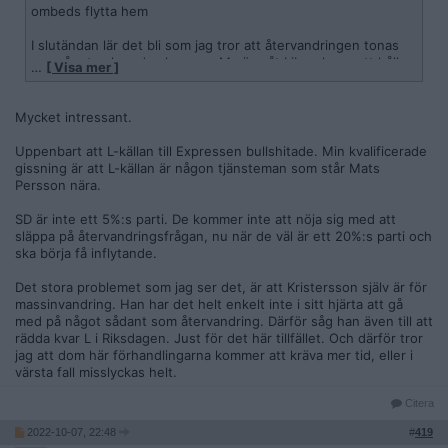
ombeds flytta hem
I slutändan lär det bli som jag tror att återvandringen tonas
ner något och sedan kommer M säga åt Liberalerna att hålla
…
[ Visa mer ]
käften och acceptera.
Mycket intressant.
Uppenbart att L-källan till Expressen bullshitade. Min kvalificerade
gissning är att L-källan är någon tjänsteman som står Mats
Persson nära.
SD är inte ett 5%:s parti. De kommer inte att nöja sig med att
släppa på återvandringsfrågan, nu när de väl är ett 20%:s parti och
ska börja få inflytande.
Det stora problemet som jag ser det, är att Kristersson själv är för
massinvandring. Han har det helt enkelt inte i sitt hjärta att gå
med på något sådant som återvandring. Därför såg han även till att
rädda kvar L i Riksdagen. Just för det här tillfället. Och därför tror
jag att dom här förhandlingarna kommer att kräva mer tid, eller i
värsta fall misslyckas helt.
Citera
2022-10-07, 22:48
#
419