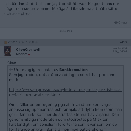
I slutändan lär det bli som jag tror att återvandringen tonas ner
något och sedan kommer M säga åt Liberalerna att hålla käften
och acceptera.
Citera
2022-10-07, 19:56
#
418
Reg: Jun 2014
OliverCromwell
Inlägg: 14 186
Medlem
Citat:
Ursprungligen postat av
Bankkonsulten
Som jag trodde, det är återvandringen som L har problem
med:
https://www.expressen.se/nyheter/hard-press-pa-kristersso
n--far-inte-dra-ut-pa-tiden/
Om L fäller en en regering pga att invandrare som vägrar
anpassa sig uppmuntras och får hjälp att flytta hem (som man
gör i Danmark) kommer de straffas stenhårt av väljarna. Den
genomsnittliga moderaten som stödröstat på M skiter
fullständigt i om somalier i förorterna som lever som om de
fortfarande är kvar i Somalia men med bättre ekonomi