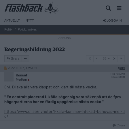
AKTUELLT
NYTT
LOGGA IN
Politik
Politik: inrikes
Regeringsbildning 2022
35
Svara
35
2022-10-07, 17:51
#
409
Reg: Aug 2002
Konrad
Inlägg: 18 038
Medlem
Enl. DI ska allt vara klappat och klart till nästa vecka.
" En centralt placerad L-källa säger sig vara säker på att de fyra
högerpartierna har en färdig uppgörelse nästa vecka."
https://www.di.se/nyheter/l-kalla-kommer-inte-att-behovas-mer-ti
d/
Citera