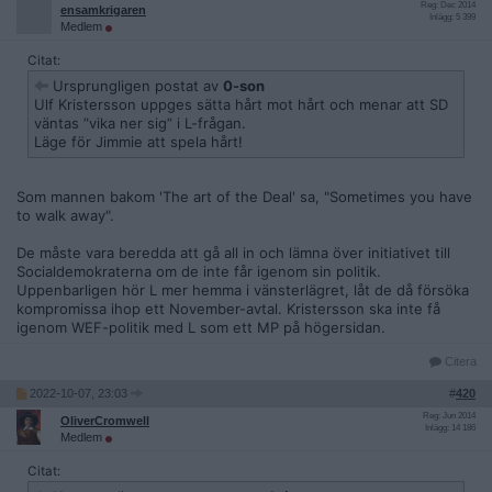
Reg: Dec 2014
ensamkrigaren
Inlägg: 5 399
Medlem
Citat:
Ursprungligen postat av
0-son
Ulf Kristersson uppges sätta hårt mot hårt och menar att SD
väntas ”vika ner sig” i L-frågan.
Läge för Jimmie att spela hårt!
Som mannen bakom 'The art of the Deal' sa, "Sometimes you have
to walk away".
De måste vara beredda att gå all in och lämna över initiativet till
Socialdemokraterna om de inte får igenom sin politik.
Uppenbarligen hör L mer hemma i vänsterlägret, låt de då försöka
kompromissa ihop ett November-avtal. Kristersson ska inte få
igenom WEF-politik med L som ett MP på högersidan.
Citera
2022-10-07, 23:03
#
420
Reg: Jun 2014
OliverCromwell
Inlägg: 14 186
Medlem
Citat: