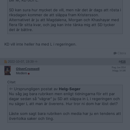
blir M, KD och L.
SD kan sura hur mycket de vill, men när det är dags att rösta i
riksdagen kommer de att släppa fram Kristersson.
Alternativet är ju att Magdalena, Morgan och Khashayar med
flera får sitta kvar, och jag kan inte tänka mig att SD tycker
det är bättre.
KD vill inte heller ha med L i regeringen.
Citera
2022-10-07, 19:39
#
416
Reg: Jun 2014
OliverCromwell
Inlägg: 14 186
Medlem
Citat:
Ursprungligen postat av
Helg-Seger
Nu såg jag bara rubriken men enligt tidningarna för ett par
dagar sedan så "vägrar" ju SD att släppa in L i regeringen och
nu säger L att man är överens. Hur tror ni dom har löst det?
Läste som sagt bara rubriken och media har ju en tendens att
övertolka saker och ting.