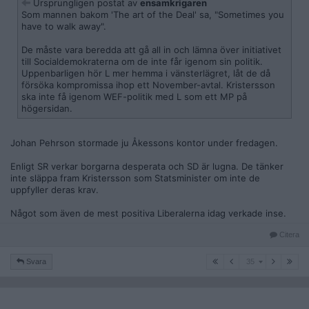
Ursprungligen postat av
ensamkrigaren
Som mannen bakom 'The art of the Deal' sa, "Sometimes you
have to walk away".
De måste vara beredda att gå all in och lämna över initiativet
till Socialdemokraterna om de inte får igenom sin politik.
Uppenbarligen hör L mer hemma i vänsterlägret, låt de då
försöka kompromissa ihop ett November-avtal. Kristersson
ska inte få igenom WEF-politik med L som ett MP på
högersidan.
Johan Pehrson stormade ju Åkessons kontor under fredagen.
Enligt SR verkar borgarna desperata och SD är lugna. De tänker
inte släppa fram Kristersson som Statsminister om inte de
uppfyller deras krav.
Något som även de mest positiva Liberalerna idag verkade inse.
Citera
35
Svara
35