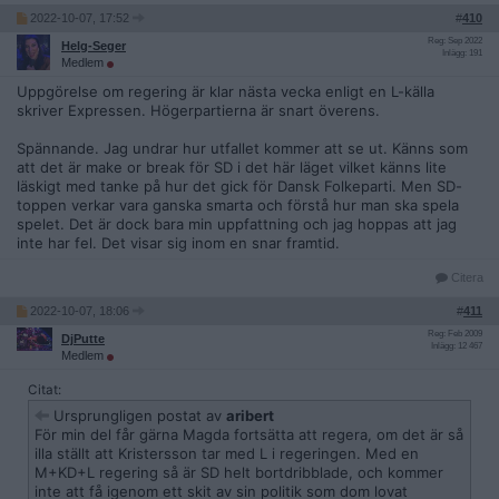
2022-10-07, 17:52
#
410
Reg: Sep 2022
Helg-Seger
Inlägg: 191
Medlem
Uppgörelse om regering är klar nästa vecka enligt en L-källa
skriver Expressen. Högerpartierna är snart överens.
Spännande. Jag undrar hur utfallet kommer att se ut. Känns som
att det är make or break för SD i det här läget vilket känns lite
läskigt med tanke på hur det gick för Dansk Folkeparti. Men SD-
toppen verkar vara ganska smarta och förstå hur man ska spela
spelet. Det är dock bara min uppfattning och jag hoppas att jag
inte har fel. Det visar sig inom en snar framtid.
Citera
2022-10-07, 18:06
#
411
Reg: Feb 2009
DjPutte
Inlägg: 12 467
Medlem
Citat:
Ursprungligen postat av
aribert
För min del får gärna Magda fortsätta att regera, om det är så
illa ställt att Kristersson tar med L i regeringen. Med en
M+KD+L regering så är SD helt bortdribblade, och kommer
inte att få igenom ett skit av sin politik som dom lovat