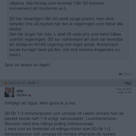
väljarna. Alla förslag som kommer från SD kommer
konsekvent att blockeras av L.
SD har visserligen fått ett antal tunga poster, men dom
betyder inte så mycket när det är regeringen som fattar alla
beslut.
Det här duger fan inte, L skall till varje pris som helst hållas
utanför regeringen. SD sa i valrörelsen att dom var beredda
att stödja en M+KD regering och inget annat. Kristersson
borde ha tagit fasta på det, och inte komma dragandes nu
med L
Spot on analys av läget!
Citera
2022-10-07, 18:08
#
412
Reg: Jun 2014
wwr
Inlägg: 23 321
Medlem
Omöjligt att tippa. Men gissa är ju kul.
SD får 1-3 ministerposter och utropas till valets vinnare fast de
kanske borde haft 7-8 enligt valresultatet. (Justitieminister
Åkesson med sina många poäng statskunskap)
L med runt en femtedel så många röster som SD får 1-2
ministerposter och utropas till vinnare eftersom de lyckats