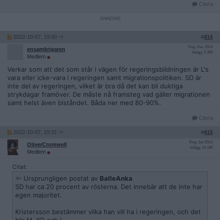
Citera
2022-10-07, 19:00
#
414
Reg: Dec 2014
ensamkrigaren
Inlägg: 5 399
Medlem
Verkar som att det som står i vägen för regeringsbildningen är L's
vara eller icke-vara i regeringen samt migrationspolitiken. SD är
inte del av regeringen, vilket är bra då det kan bli duktiga
strykdagar framöver. De måste nå framsteg vad gäller migrationen
samt helst även biståndet. Båda ner med 80-90%.
Citera
2022-10-07, 19:31
#
415
Reg: Jun 2014
OliverCromwell
Inlägg: 14 186
Medlem
Citat:
Ursprungligen postat av
BalleAnka
SD har ca 20 procent av rösterna. Det innebär att de inte har
egen majoritet.
Kristersson bestämmer vilka han vill ha i regeringen, och det