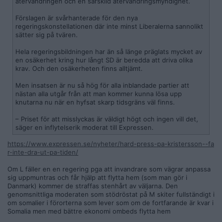
återvandringen och en särskild återvandringsmyndighet.
Förslagen är svårhanterade för den nya
regeringskonstellationen där inte minst Liberalerna sannolikt
sätter sig på tvären.
Hela regeringsbildningen har än så länge präglats mycket av
en osäkerhet kring hur långt SD är beredda att driva olika
krav. Och den osäkerheten finns alltjämt.
Men insatsen är nu så hög för alla inblandade partier att
nästan alla utgår från att man kommer kunna lösa upp
knutarna nu när en hyfsat skarp tidsgräns väl finns.
– Priset för att misslyckas är väldigt högt och ingen vill det,
säger en inflytelserik moderat till Expressen.
https://www.expressen.se/nyheter/hard-press-pa-kristersson--fa
r-inte-dra-ut-pa-tiden/
Om L fäller en en regering pga att invandrare som vägrar anpassa
sig uppmuntras och får hjälp att flytta hem (som man gör i
Danmark) kommer de straffas stenhårt av väljarna. Den
genomsnittliga moderaten som stödröstat på M skiter fullständigt i
om somalier i förorterna som lever som om de fortfarande är kvar i
Somalia men med bättre ekonomi ombeds flytta hem