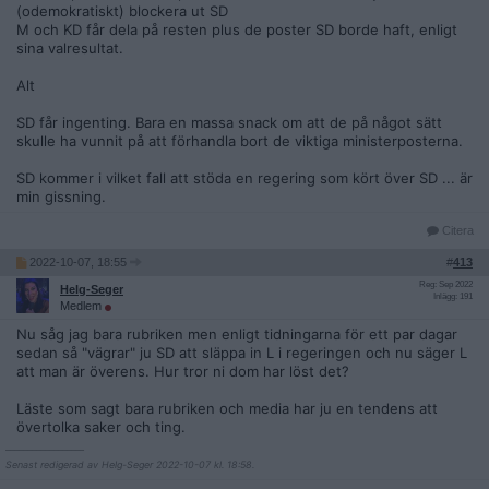
(odemokratiskt) blockera ut SD
M och KD får dela på resten plus de poster SD borde haft, enligt
sina valresultat.
Alt
SD får ingenting. Bara en massa snack om att de på något sätt
skulle ha vunnit på att förhandla bort de viktiga ministerposterna.
SD kommer i vilket fall att stöda en regering som kört över SD ... är
min gissning.
Citera
2022-10-07, 18:55
#
413
Reg: Sep 2022
Helg-Seger
Inlägg: 191
Medlem
Nu såg jag bara rubriken men enligt tidningarna för ett par dagar
sedan så "vägrar" ju SD att släppa in L i regeringen och nu säger L
att man är överens. Hur tror ni dom har löst det?
Läste som sagt bara rubriken och media har ju en tendens att
övertolka saker och ting.
__________________
Senast redigerad av Helg-Seger 2022-10-07 kl. 18:58.