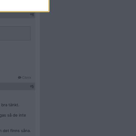
Citera
#
4
Citera
#
5
 bra tänkt.
gas så de inte
m det finns såna.