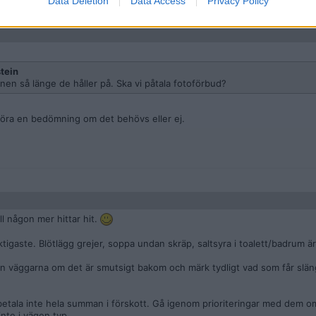
Data Deletion
Data Access
Privacy Policy
tein
nen så länge de håller på. Ska vi påtala fotoförbud?
t göra en bedömning om det behövs eller ej.
ll någon mer hittar hit.
ktigaste. Blötlägg grejer, soppa undan skräp, saltsyra i toalett/badrum är
rån väggarna om det är smutsigt bakom och märk tydligt vad som får slän
 betala inte hela summan i förskott. Gå igenom prioriteringar med dem o
inte i vägen typ