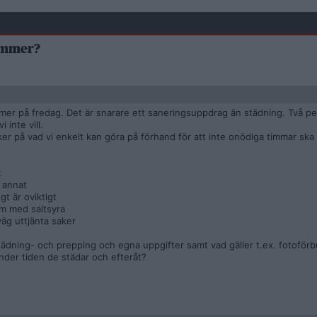
kommer?
mer på fredag. Det är snarare ett saneringsuppdrag än städning. Två p
 inte vill.
er på vad vi enkelt kan göra på förhand för att inte onödiga timmar ska
t
 annat
gt är oviktigt
um med saltsyra
väg uttjänta saker
tädning- och prepping och egna uppgifter samt vad gäller t.ex. fotoförb
der tiden de städar och efteråt?