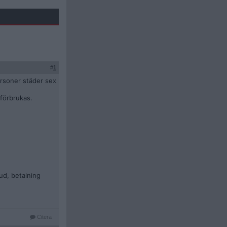
#
1
ersoner städer sex
 förbrukas.
ud, betalning
Citera