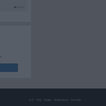
Citera
är
A-Ö
FAQ
Regler
Moderatorer
Översikt