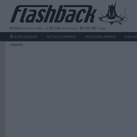
24 323
1 711 128
88 734 797
besökare
online
medlemmar
inlägg
AVDELNINGAR
AKTUELLA ÄMNEN
POPULÄRA ÄMNEN
NYA Ä