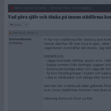
Hem, bostad & familj
Bostad, hem och trädgård
Vad göra själv och tänka på innan städfirma 
Svara
2022-06-07, 09:42
Vi har hyrt städfirma från Varberg som kom
ErichvonEinstein
Avslutad
timmar därefter får man hyra in igen, vilket vi
Lägenheten överträffar det mesta. Jag tänk
EXEMPELVIS:
- Lägga intorkade tallrikar, grytor m.m. i blö
- Soppa rummen från tidningar, papper och
- Sortera personliga saker och säga allt övri
- Ta bort missfärgningar i toalett och badr
- Låsa in värdesaker och slänga eller köra i
Vad mer bör vi tänka på både gällande förs
m.m. innan städfirman kommer med även un
Hälsning Anna och Erich La Kim