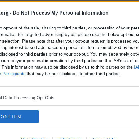
dem liggandes naken i hallen.
.org -
Do Not Process My Personal Information
 ert boende inte är det värsta de sett.
to opt-out of the sale, sharing to third parties, or processing of your per
formation for targeted advertising by us, please use the below opt-out s
r selection. Please note that after your opt-out request is processed y
eing interest-based ads based on personal information utilized by us or
disclosed to third parties prior to your opt-out. You may separately opt-
losure of your personal information by third parties on the IAB’s list of
. This information may also be disclosed by us to third parties on the
IA
Participants
that may further disclose it to other third parties.
l Data Processing Opt Outs
ar dem liggandes naken i hallen.
att ert boende inte är det värsta de sett.
CONFIRM
livit städad sedan pandemin och ett par år före det.
r bara människor som vill bara ha det rent och snyggt.
n så länge de håller på. Ska vi påtala fotoförbud?