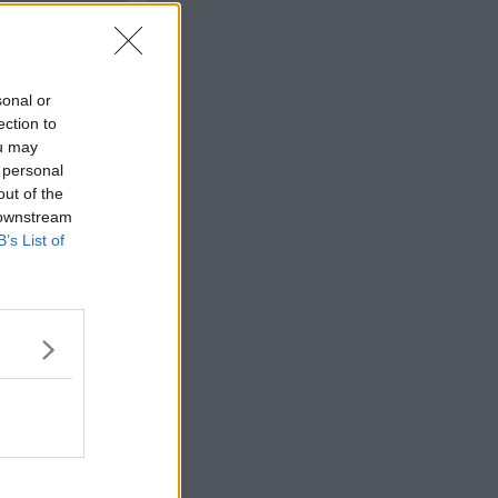
#
2
sonal or
ection to
ou may
 personal
out of the
 downstream
B’s List of
Citera
#
3