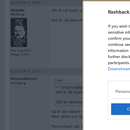
2022-06-07, 09:48
Allt är väl lugnt sålänge du inte välkomnar 
Hussefar
flashback
Medlem
Det är väl bara att ringa dem? Lovar dig att
If you wish 
sensitive in
confirm you
continue se
information 
Reg: Aug 2021
Inlägg: 3 048
further disc
participants
Downstream 
2022-06-07, 10:07
ErichvonEinstein
Citat:
Avslutad
Ursprungligen postat av
Hussefar
Persona
Allt är väl lugnt sålänge du inte välkomn
Det är väl bara att ringa dem? Lovar dig 
Så är det säkert men trean & kök har inte b
Men skam och dylikt är inget för oss - vi ä
Personligen går vi nog och vilar hos granne