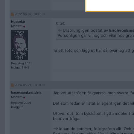
2022-06-07, 10:16
Hussefar
Citat:
Medlem
Ursprungligen postat av
ErichvonEins
Personligen går vi nog och vilar hos gran
Ta ett foto och lägg ut här så lovar jag at
Reg: Aug 2021
Inlägg: 3 048
2026-05-21, 13:04
Jag vet att tråden är gammal men svarar ifa
baraentankeattdela
Medlem
Det som redan är listat är egentligen det vi
Reg: Apr 2026
Inlägg: 5
Utöver det, töm kylskåpet, flytta möbler f
behöver fråga.
--> Innan de kommer, fotografera allt. Och
Sen bara låt dem jobba. Var tillgänglig men 