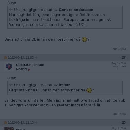
Citat:
Ursprungligen postat av
Generalandersson
Har sagt det förr, men säger det igen: Det är bara en
tidsfråga innan elitklubbarna i Europa startar en egen sk
”superliga”, som kommer att ta död på UCL.
Dags att vinna CL innan den försvinner då
?
Citera
2022-05-13, 21:05
#
27
Reg: Jun 2018
Generalandersson
Inlägg: 11 608
Medlem
Citat:
Ursprungligen postat av
Imbaz
Dags att vinna CL innan den försvinner då
?
Ja, det vore ju inte fel. Men jag är iaf helt övertygad om att den sk
superligan kommer att bli en realitet inom några få år.
Citera
2022-05-13, 21:10
#
28
Reg: Jul 2010
Imbaz