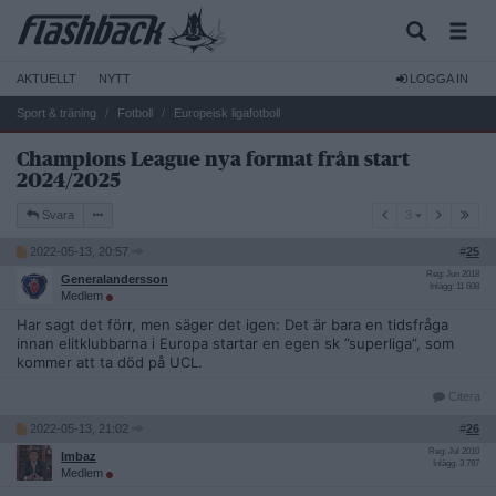
AKTUELLT
NYTT
LOGGA IN
Sport & träning
Fotboll
Europeisk ligafotboll
Champions League nya format från start
2024/2025
3
Svara
3
2022-05-13, 20:57
#
25
Reg: Jun 2018
Generalandersson
Inlägg: 11 608
Medlem
Har sagt det förr, men säger det igen: Det är bara en tidsfråga
innan elitklubbarna i Europa startar en egen sk ”superliga”, som
kommer att ta död på UCL.
Citera
2022-05-13, 21:02
#
26
Reg: Jul 2010
Imbaz
Inlägg: 3 787
Medlem