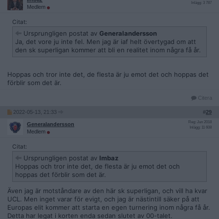
Inlägg: 3 787
Medlem
Citat:
Ursprungligen postat av
Generalandersson
Ja, det vore ju inte fel. Men jag är iaf helt övertygad om att
den sk superligan kommer att bli en realitet inom några få år.
Hoppas och tror inte det, de flesta är ju emot det och hoppas det
förblir som det är.
Citera
2022-05-13, 21:33
#
29
Reg: Jun 2018
Generalandersson
Inlägg: 11 608
Medlem
Citat:
Ursprungligen postat av
Imbaz
Hoppas och tror inte det, de flesta är ju emot det och
hoppas det förblir som det är.
Även jag är motståndare av den här sk superligan, och vill ha kvar
UCL. Men inget varar för evigt, och jag är nästintill säker på att
Europas elit kommer att starta en egen turnering inom några få år.
Detta har legat i korten enda sedan slutet av 00-talet.