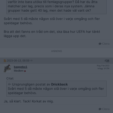
varför inte bara utöka till femlagsgrupper? Då har du åtta
matcher per lag, precis som i deras nya system. Jämna
grupper hade gett 40 lag, men det hade väl varit ok?
Svårt med 5 då måste någon stå över i varje omgång och fler
speldagar behövs.
Bra att det fanns en tråd om det, ska läsa hur UEFA har tänkt
lägga upp det.
Citera
2023-06-13, 09:59
#
34
Reg: Feb 2013
baggebo1
Inlägg: 16 258
Medlem
Citat:
Ursprungligen postat av
Drickback
Svårt med 5 då måste någon stå över i varje omgång och fler
speldagar behövs.
Ja, så klart. Tack! Korkat av mig.
Citera