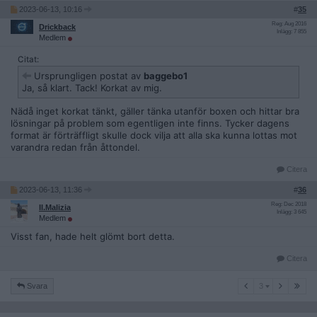
2023-06-13, 10:16
#
35
Reg: Aug 2016
Drickback
Inlägg: 7 855
Medlem
Citat:
Ursprungligen postat av
baggebo1
Ja, så klart. Tack! Korkat av mig.
Nädå inget korkat tänkt, gäller tänka utanför boxen och hittar bra
lösningar på problem som egentligen inte finns. Tycker dagens
format är förträffligt skulle dock vilja att alla ska kunna lottas mot
varandra redan från åttondel.
Citera
2023-06-13, 11:36
#
36
Reg: Dec 2018
Il.Malizia
Inlägg: 3 645
Medlem
Visst fan, hade helt glömt bort detta.
Citera
3
Svara
3