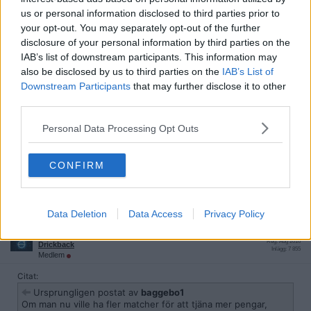
rättvisande om inte alla lag har mött varandra, lika många gånger.
us or personal information disclosed to third parties prior to
Det här är ett stort avsteg från den sportsliga europeiska
modellen, mot den ekonomiska amerikanska entertainment-
your opt-out. You may separately opt-out of the further
modellen.
disclosure of your personal information by third parties on the
IAB’s list of downstream participants. This information may
Katastrof.
also be disclosed by us to third parties on the
IAB’s List of
Citera
Downstream Participants
that may further disclose it to other
third parties.
2023-06-13, 08:51
#
32
Reg: Feb 2013
baggebo1
Personal Data Processing Opt Outs
Inlägg: 16 258
Medlem
Om man nu ville ha fler matcher för att tjäna mer pengar, varför
inte bara utöka till femlagsgrupper? Då har du åtta matcher per
CONFIRM
lag, precis som i deras nya system. Jämna grupper hade gett 40
lag, men det hade väl varit ok?
Citera
Data Deletion
Data Access
Privacy Policy
2023-06-13, 09:33
#
33
Reg: Aug 2016
Drickback
Inlägg: 7 855
Medlem
Citat:
Ursprungligen postat av
baggebo1
Om man nu ville ha fler matcher för att tjäna mer pengar,