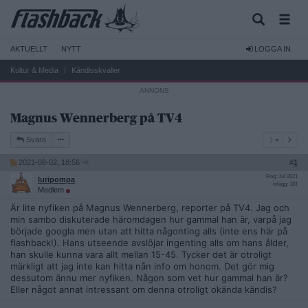
AKTUELLT
NYTT
LOGGA IN
Kultur & Media
Kändisskvaller
Magnus Wennerberg på TV4
1
Svara
1
2021-08-02, 18:56
#
1
Reg: Jul 2021
luripompa
Inlägg: 181
Medlem
Är lite nyfiken på Magnus Wennerberg, reporter på TV4. Jag och
min sambo diskuterade häromdagen hur gammal han är, varpå jag
började googla men utan att hitta någonting alls (inte ens här på
flashback!). Hans utseende avslöjar ingenting alls om hans ålder,
han skulle kunna vara allt mellan 15-45. Tycker det är otroligt
märkligt att jag inte kan hitta nån info om honom. Det gör mig
dessutom ännu mer nyfiken. Någon som vet hur gammal han är?
Eller något annat intressant om denna otroligt okända kändis?