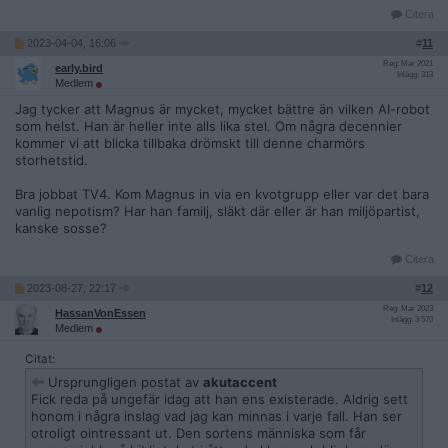
Citera
2023-04-04, 16:06
#
11
Reg: Mar 2021
early.bird
Inlägg: 313
Medlem
Jag tycker att Magnus är mycket, mycket bättre än vilken AI-robot
som helst. Han är heller inte alls lika stel. Om några decennier
kommer vi att blicka tillbaka drömskt till denne charmörs
storhetstid.
Bra jobbat TV4. Kom Magnus in via en kvotgrupp eller var det bara
vanlig nepotism? Har han familj, släkt där eller är han miljöpartist,
kanske sosse?
Citera
2023-08-27, 22:17
#
12
Reg: Mar 2023
HassanVonEssen
Inlägg: 3 570
Medlem
Citat:
Ursprungligen postat av
akutaccent
Fick reda på ungefär idag att han ens existerade. Aldrig sett
honom i några inslag vad jag kan minnas i varje fall. Han ser
otroligt ointressant ut. Den sortens människa som får