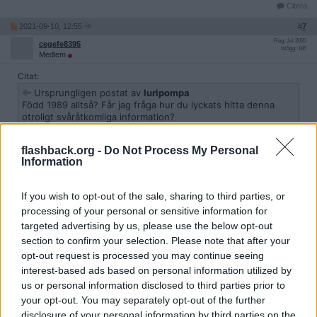
Citera
2021-09-10, 12:55
#
7
Reg: Jul 2020
cegefe8395
Inlägg: 186
Medlem
Citat:
Ursprungligen postat av
luripompa
Född 1989 alltså? Får jag fråga hur du lyckats hitta denna
otroligt svåråtkomliga information?
flashback.org -
Do Not Process My Personal
Min andra träff på google när jag söker på namnet, 32 bast och
Information
bor i Vasastan. Ett par km ifrån TV4:s studio.
Sen om det är MW vågar jag inte ta gift på, men det känns
If you wish to opt-out of the sale, sharing to third parties, or
sannolikt.
processing of your personal or sensitive information for
Citera
targeted advertising by us, please use the below opt-out
section to confirm your selection. Please note that after your
2021-09-11, 11:51
#
8
opt-out request is processed you may continue seeing
Reg: Jul 2021
luripompa
Inlägg: 181
interest-based ads based on personal information utilized by
Medlem
us or personal information disclosed to third parties prior to
Citat:
your opt-out. You may separately opt-out of the further
Ursprungligen postat av
cegefe8395
disclosure of your personal information by third parties on the