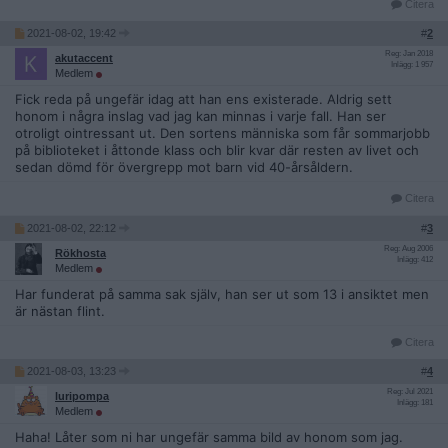
Citera
2021-08-02, 19:42
#
2
Reg: Jan 2018
akutaccent
Inlägg: 1 957
Medlem
Fick reda på ungefär idag att han ens existerade. Aldrig sett
honom i några inslag vad jag kan minnas i varje fall. Han ser
otroligt ointressant ut. Den sortens människa som får sommarjobb
på biblioteket i åttonde klass och blir kvar där resten av livet och
sedan dömd för övergrepp mot barn vid 40-årsåldern.
Citera
2021-08-02, 22:12
#
3
Reg: Aug 2006
Rökhosta
Inlägg: 412
Medlem
Har funderat på samma sak själv, han ser ut som 13 i ansiktet men
är nästan flint.
Citera
2021-08-03, 13:23
#
4
Reg: Jul 2021
luripompa
Inlägg: 181
Medlem
Haha! Låter som ni har ungefär samma bild av honom som jag.