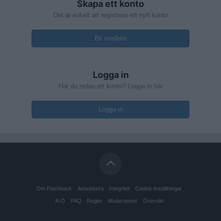
Skapa ett konto
Det är enkelt att registrera ett nytt konto
Bli medlem
Logga in
Har du redan ett konto? Logga in här
Logga in
Om Flashback
Annonsera
Integritet
Cookie-inställningar
A-Ö
FAQ
Regler
Moderatorer
Översikt