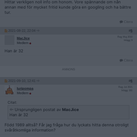
Hittar verkligen noll info om honom. Vore spännande om nån
annan med för mycket fritid kunde göra en googling och ha bättre
tur.
Citera
2021-08-22, 22:04
#
5
Reg: Maj 2010
MacJice
Inlägg: 9
Medlem
Han är 32
Citera
2021-09-10, 12:41
#
6
Reg: Jul 2021
luripompa
Inlägg: 181
Medlem
Citat:
Ursprungligen postat av
MacJice
Han är 32
Född 1989 alltså? Får jag fråga hur du lyckats hitta denna otroligt
svåråtkomliga information?