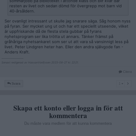
sommarjobb på biblioteket i åttonde klass och blir kvar där
resten av livet och sedan dömd för övergrepp mot barn vid
40-årsåldern.
Ser ovanligt intressant ut skulle jag snarare säga. Såg honom nyss
på fyran. Ser mycket ung ut och har ett speciellt utseende, vilket
är uppfriskande då de flesta stela gubbar på fyrans
nyhetsprogram ser lika trötta ut annars. Tänker främst på
gråhåriga nyhetsankaret som ser ut att vara så vansinnigt less på
livet. Peter Lindgren heter han. Eller den andra självgode fan -
Anders Kraft.
__________________
Senast redigerad av HassanVonEssen 2023-08-27 kl. 22:21.
Citera
1
Svara
1
Skapa ett konto eller logga in för att
kommentera
Du måste vara medlem för att kunna kommentera