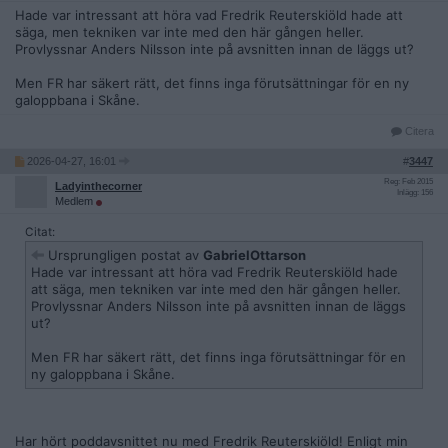
Hade var intressant att höra vad Fredrik Reuterskiöld hade att
säga, men tekniken var inte med den här gången heller.
Provlyssnar Anders Nilsson inte på avsnitten innan de läggs ut?
Men FR har säkert rätt, det finns inga förutsättningar för en ny
galoppbana i Skåne.
Citera
2026-04-27, 16:01
#
3447
Reg: Feb 2015
Ladyinthecorner
Inlägg: 156
Medlem
Citat:
Ursprungligen postat av
GabrielOttarson
Hade var intressant att höra vad Fredrik Reuterskiöld hade
att säga, men tekniken var inte med den här gången heller.
Provlyssnar Anders Nilsson inte på avsnitten innan de läggs
ut?
Men FR har säkert rätt, det finns inga förutsättningar för en
ny galoppbana i Skåne.
Har hört poddavsnittet nu med Fredrik Reuterskiöld! Enligt min