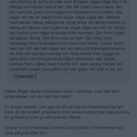
min mening är detta en man som äntligen vågar säga det vi är
många som redan också vet. Det blir ingen bana i Bara. Det
har varit lite grann som sagan om Kejsarens nya kläder. Alla
säger att han är naken men ingen vågar säga det. Samma
med banan i Bara, många har vetat länge att detta kommer ju
aldrig att hända, men ingen har vågat säga det rätt ut. Heder
då Fredrik som vågar ta bladet från munnen. Det finns ingen
detaljplan färdig. Det finns inte pengar. Det finns inte
tillräckligt med finansiärermed mera med mera. Tycker även
han har rätt när han säger att det syns på träningslistanorna
att folk vet vad det handlar om. Man hinner inte bygga en
bana även om pengarna på något mirakulöst sätt skulle
komma fram. Håller med Fredrik och även andra tränare att
sopa helt undan travspåret var helt galet. Nu står vi där och
troligtvis blir det ingen bana i Skåne. Det är lätt att säga vad
…
[ Visa mer ]
jag sa men jag har sagt det hela tiden att detta kommer ju
aldrig att kunna ske tyvärr, ingen hade önskat mer än jag att
galoppen fanns kvar.
Håkan Birger skulle intervjuas i teve i söndags. Har inte sett
programmet, vet du vad han sade?
En annan aspekt, som jag vet att en dansk företrädare har lyft
fram, är att antalet gräshästar inte skulle kunna fylla lopp på ännu
en gräsbana (som ju varit planen i Bara).
Undrar om ett framtida Svenskt Derby på Bro Park kommer att
ridas på gräs eller dirt.