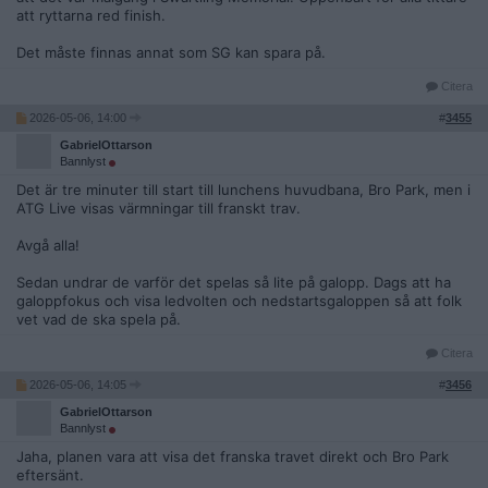
att ryttarna red finish.
Det måste finnas annat som SG kan spara på.
Citera
2026-05-06, 14:00
#
3455
GabrielOttarson
Bannlyst
Det är tre minuter till start till lunchens huvudbana, Bro Park, men i
ATG Live visas värmningar till franskt trav.
Avgå alla!
Sedan undrar de varför det spelas så lite på galopp. Dags att ha
galoppfokus och visa ledvolten och nedstartsgaloppen så att folk
vet vad de ska spela på.
Citera
2026-05-06, 14:05
#
3456
GabrielOttarson
Bannlyst
Jaha, planen vara att visa det franska travet direkt och Bro Park
eftersänt.