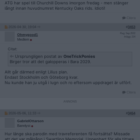
ATG har spel till Churchill Downs imorgon fredag - men stänger
långt innan huvudnumret Kentucky Oaks rids. Idioti!
Citera
2026-04-30, 19:04
#
3453
Reg: Sep 2022
Ohmygood1
Inlägg: 224
Medlem
Citat:
Ursprungligen postat av
OneTrickPonies
Birger tror att det galopperas i Bara 2029.
Allt går därmed enligt Lilius plan.
Endast Stockholm och Göteborg kvar.
Nu kunde han ju utgå i lugn och ro eftersom uppdraget är utfört.
Citera
2026-05-06, 11:33
#
3454
GabrielOttarson
Bannlyst
Hur länge ska parodin med travreferenten få fortsätta? Missade
att det var målgång i Swartling Memorial. Uppenbart för alla tittare