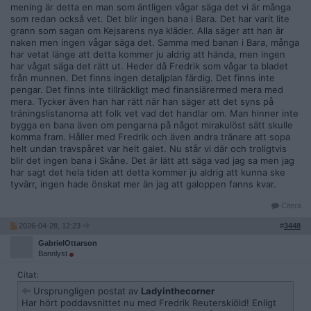
mening är detta en man som äntligen vågar säga det vi är många
som redan också vet. Det blir ingen bana i Bara. Det har varit lite
grann som sagan om Kejsarens nya kläder. Alla säger att han är
naken men ingen vågar säga det. Samma med banan i Bara, många
har vetat länge att detta kommer ju aldrig att hända, men ingen
har vågat säga det rätt ut. Heder då Fredrik som vågar ta bladet
från munnen. Det finns ingen detaljplan färdig. Det finns inte
pengar. Det finns inte tillräckligt med finansiärermed mera med
mera. Tycker även han har rätt när han säger att det syns på
träningslistanorna att folk vet vad det handlar om. Man hinner inte
bygga en bana även om pengarna på något mirakulöst sätt skulle
komma fram. Håller med Fredrik och även andra tränare att sopa
helt undan travspåret var helt galet. Nu står vi där och troligtvis
blir det ingen bana i Skåne. Det är lätt att säga vad jag sa men jag
har sagt det hela tiden att detta kommer ju aldrig att kunna ske
tyvärr, ingen hade önskat mer än jag att galoppen fanns kvar.
Citera
2026-04-28, 12:23
#
3448
GabrielOttarson
Bannlyst
Citat:
Ursprungligen postat av
Ladyinthecorner
Har hört poddavsnittet nu med Fredrik Reuterskiöld! Enligt