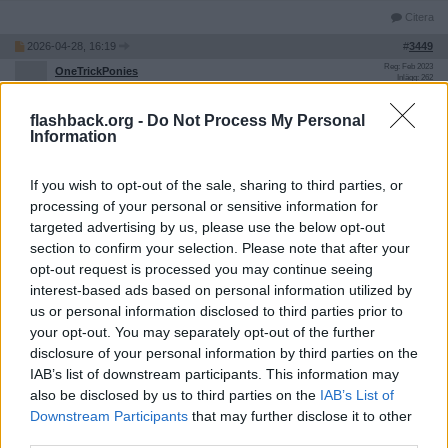
Citera
2026-04-28, 16:19
#
3449
Reg: Feb 2023
OneTrickPonies
Inlägg: 262
Medlem
Citat:
flashback.org -
Do Not Process My Personal
Information
Ursprungligen postat av
GabrielOttarson
Håkan Birger skulle intervjuas i teve i söndags. Har inte sett
programmet, vet du vad han sade?
If you wish to opt-out of the sale, sharing to third parties, or
processing of your personal or sensitive information for
En annan aspekt, som jag vet att en dansk företrädare har
lyft fram, är att antalet gräshästar inte skulle kunna fylla lopp
targeted advertising by us, please use the below opt-out
på ännu en gräsbana (som ju varit planen i Bara).
section to confirm your selection. Please note that after your
opt-out request is processed you may continue seeing
Undrar om ett framtida Svenskt Derby på Bro Park kommer
interest-based ads based on personal information utilized by
att ridas på gräs eller dirt.
us or personal information disclosed to third parties prior to
Birger tror att det galopperas i Bara 2029.
your opt-out. You may separately opt-out of the further
disclosure of your personal information by third parties on the
Citera
IAB’s list of downstream participants. This information may
also be disclosed by us to third parties on the
IAB’s List of
Downstream Participants
that may further disclose it to other
2026-04-28, 21:40
#
3450
third parties.
Reg: Mar 2022