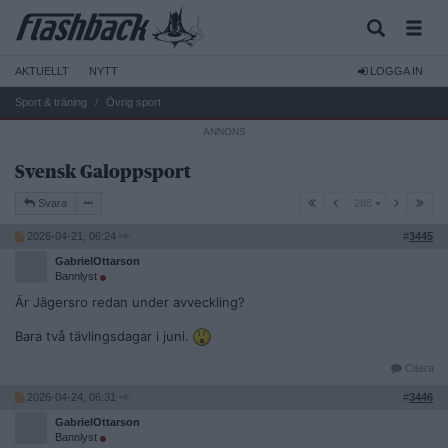
AKTUELLT
NYTT
LOGGA IN
Sport & träning
Övrig sport
Svensk Galoppsport
288
Svara
288
2026-04-21, 06:24
#
3445
GabrielOttarson
Bannlyst
Är Jägersro redan under avveckling?
Bara två tävlingsdagar i juni.
Citera
2026-04-24, 06:31
#
3446
GabrielOttarson
Bannlyst