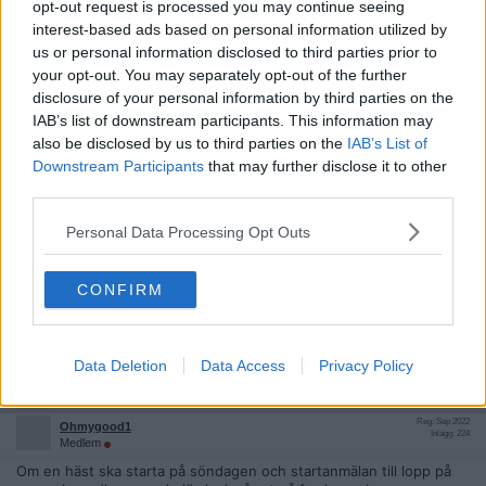
opt-out request is processed you may continue seeing
Citera
interest-based ads based on personal information utilized by
us or personal information disclosed to third parties prior to
2025-08-01, 10:16
#
3343
your opt-out. You may separately opt-out of the further
rammakaren
disclosure of your personal information by third parties on the
Bannlyst
IAB’s list of downstream participants. This information may
Dagens huvudlöp på Glorious Goodwood är King George Strakes.
Asfoora är med rätta favorit. Var tvåa här ifjol och erfarenhet av
also be disclosed by us to third parties on the
IAB’s List of
banan är ett plus. Står bra inne på vikten gentemot värsta
Downstream Participants
that may further disclose it to other
motståndaren Time for Sandals, som startar med vikttillägg för
third parties.
Gr1-seger.
Personal Data Processing Opt Outs
Citera
2025-08-01, 20:14
#
3344
CONFIRM
rammakaren
Bannlyst
Jag låser nog Oaks på A Million Dreams, Abby och Mumbo Jumbo.
Data Deletion
Data Access
Privacy Policy
Citera
2025-08-01, 22:51
#
3345
Reg: Sep 2022
Ohmygood1
Inlägg: 224
Medlem
Om en häst ska starta på söndagen och startanmälan till lopp på