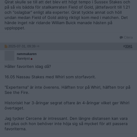
Qirat skulle se till att det blev ett högt tempo i Sussex Stakes och
på så vis bädda för stallkamraten Field of Gold, jättefavorit till 1.21
och "oslagbar" enligt alla experter. Qirat tyckte annat och höll
undan medan Field of Gold aldrig riktigt kom med i matchen. Det
hände inget när ridande William Buick manade hästen på
upploppet.
Citera
2025-07-31, 09:39
#
3341
rammakaren
Bannlyst
Håller favoriten idag då?
16.05 Nassau Stakes med Whirl som storfavorit.
"Experterna" är inte överens. Hälften tror på Whirl, hälften tror på
See the Fire.
Historiskt har 3-åringar segrat oftare än 4-åringar vilket ger Whirl
övertaget.
Jag tycker Cercene är intressant. Den längre distansen kan vara
ett plus och hon behöver inte höja sig så mycket för att passera
favoriterna.