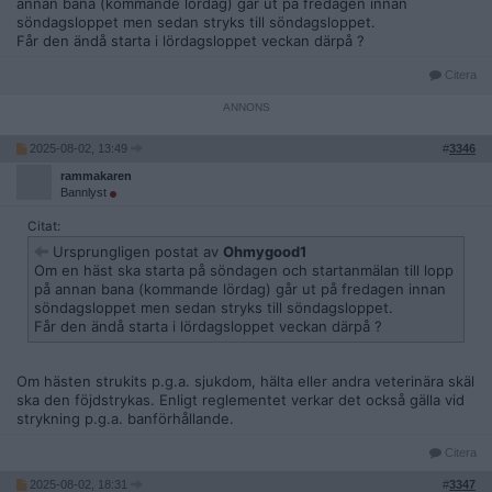
annan bana (kommande lördag) går ut på fredagen innan
söndagsloppet men sedan stryks till söndagsloppet.
Får den ändå starta i lördagsloppet veckan därpå ?
Citera
2025-08-02, 13:49
#
3346
rammakaren
Bannlyst
Citat:
Ursprungligen postat av
Ohmygood1
Om en häst ska starta på söndagen och startanmälan till lopp
på annan bana (kommande lördag) går ut på fredagen innan
söndagsloppet men sedan stryks till söndagsloppet.
Får den ändå starta i lördagsloppet veckan därpå ?
Om hästen strukits p.g.a. sjukdom, hälta eller andra veterinära skäl
ska den föjdstrykas. Enligt reglementet verkar det också gälla vid
strykning p.g.a. banförhållande.
Citera
2025-08-02, 18:31
#
3347