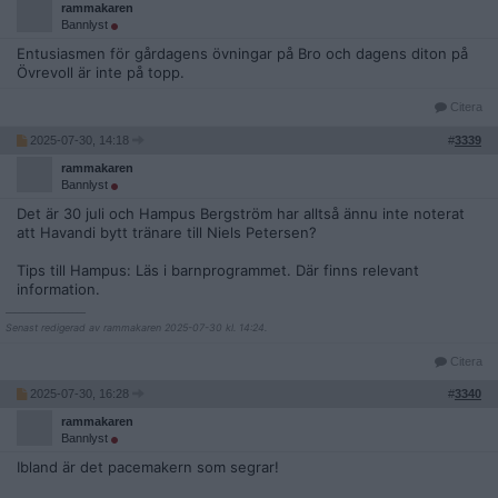
rammakaren
Bannlyst
Entusiasmen för gårdagens övningar på Bro och dagens diton på
Övrevoll är inte på topp.
Citera
2025-07-30, 14:18
#
3339
rammakaren
Bannlyst
Det är 30 juli och Hampus Bergström har alltså ännu inte noterat
att Havandi bytt tränare till Niels Petersen?
Tips till Hampus: Läs i barnprogrammet. Där finns relevant
information.
__________________
Senast redigerad av rammakaren 2025-07-30 kl. 14:24.
Citera
2025-07-30, 16:28
#
3340
rammakaren
Bannlyst
Ibland är det pacemakern som segrar!