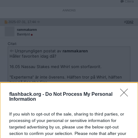
Citera
2025-07-31, 17:44
#
3342
rammakaren
Bannlyst
Citat:
Ursprungligen postat av
rammakaren
Håller favoriten idag då?
16.05 Nassau Stakes med Whirl som storfavorit.
"Experterna" är inte överens. Hälften tror på Whirl, hälften
tror på See the Fire.
Historiskt har 3-åringar segrat oftare än 4-åringar vilket ger
flashback.org -
Do Not Process My Personal
Whirl övertaget.
Information
Jag tycker Cercene är intressant. Den längre distansen kan
vara ett plus och hon behöver inte höja sig så mycket för att
If you wish to opt-out of the sale, sharing to third parties, or
passera favoriterna.
processing of your personal or sensitive information for
targeted advertising by us, please use the below opt-out
section to confirm your selection. Please note that after your
Whirl segrade lätt före Cercene.