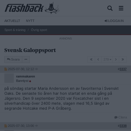
AKTUELLT
NYTT
LOGGA IN
Sport & träning
Övrig sport
Svensk Galoppsport
279
Svara
279
2025-07-30, 12:12
#
3337
rammakaren
Bannlyst
på söndag startar Maria Andersson en av favoriterna i Svenskt
Oaks. De senaste tio åren har hon startat en enda gång på
Jägersro. Den 9 september 2020 var Foxcatcher sist i en
silverhandicap över 2400 mete, slagen med 16,5 längd av
segrande Hotcake med P-A Gråberg.
Citera
2025-07-30, 13:06
#
3338