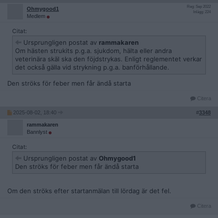
Reg: Sep 2022
Ohmygood1
Inlägg: 224
Medlem
Citat:
Ursprungligen postat av
rammakaren
Om hästen strukits p.g.a. sjukdom, hälta eller andra
veterinära skäl ska den föjdstrykas. Enligt reglementet verkar
det också gälla vid strykning p.g.a. banförhållande.
Den ströks för feber men får ändå starta
Citera
2025-08-02, 18:40
#
3348
rammakaren
Bannlyst
Citat:
Ursprungligen postat av
Ohmygood1
Den ströks för feber men får ändå starta
Om den ströks efter startanmälan till lördag är det fel.
Citera