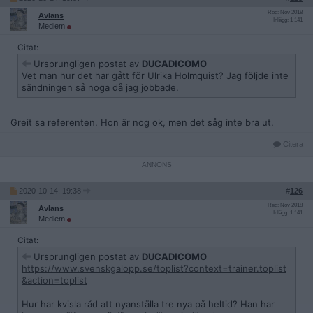
Reg: Nov 2018
Avlans
Inlägg: 1 141
Medlem
Citat:
Ursprungligen postat av
DUCADICOMO
Vet man hur det har gått för Ulrika Holmquist? Jag följde inte
sändningen så noga då jag jobbade.
Greit sa referenten. Hon är nog ok, men det såg inte bra ut.
Citera
2020-10-14, 19:38
#
126
Reg: Nov 2018
Avlans
Inlägg: 1 141
Medlem
Citat:
Ursprungligen postat av
DUCADICOMO
https://www.svenskgalopp.se/toplist?context=trainer.toplist
&action=toplist
Hur har kvisla råd att nyanställa tre nya på heltid? Han har