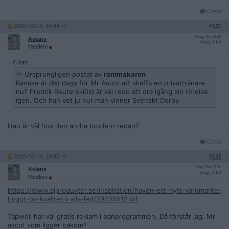
Citera
2020-10-14, 19:44
#
131
Reg: Nov 2018
Avlans
Inlägg: 1 141
Medlem
Citat:
Ursprungligen postat av
rammakaren
Kanske är det dags för Mr Ascot att skaffa en privattränare
nu? Fredrik Reuterskiöld är väl redo att dra igång sin rörelse
igen. Och han vet ju hur man vinner Svenskt Derby.
Han är väl hos den andra brodern redan?
Citera
2020-10-14, 19:45
#
132
Reg: Nov 2018
Avlans
Inlägg: 1 141
Medlem
https://www.ajprodukter.se/inspiration/haven-ett-nytt-varumarke-
byggt-pa-kvalitet-i-alla-led/29425912.wf
Tapwell har väl gratis reklam i banprogrammen. Då förstår jag. Mr
ascot som ligger bakom?