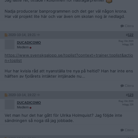
Jag läste fel, tittade i kolumnen för hästägarpremier
Nadja producerar banprogrammen och det ger väl någon krona.
Har väl projekt lite här och var även om skolan nog är nedlagd.
Citera
2020-10-14, 19:21
#
122
Reg: Okt 2020
DUCADICOMO
Inlägg: 226
Medlem
https://www.svenskgalopp.se/toplist?context=trainer.toplist&actio
n=toplist
Hur har kvisla råd att nyanställa tre nya på heltid? Han har inte ens
hälften av fjolårets intäkter intjänade nu...
Citera
2020-10-14, 19:22
#
123
Reg: Okt 2020
DUCADICOMO
Inlägg: 226
Medlem
Vet man hur det har gått för Ulrika Holmquist? Jag följde inte
sändningen så noga då jag jobbade.
Citera