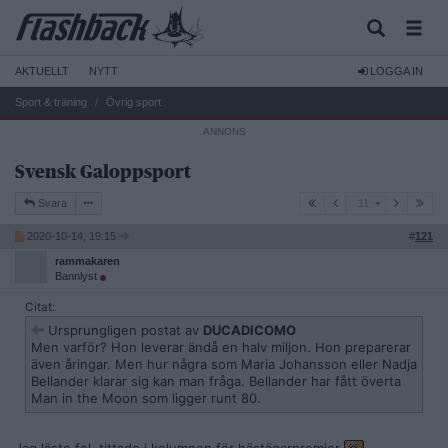
AKTUELLT
NYTT
LOGGA IN
Sport & träning
Övrig sport
Svensk Galoppsport
11
Svara
11
2020-10-14, 19:15
#
121
rammakaren
Bannlyst
Citat:
Ursprungligen postat av
DUCADICOMO
Men varför? Hon leverar ändå en halv miljon. Hon preparerar
även åringar. Men hur några som Maria Johansson eller Nadja
Bellander klarar sig kan man fråga. Bellander har fått överta
Man in the Moon som ligger runt 80.