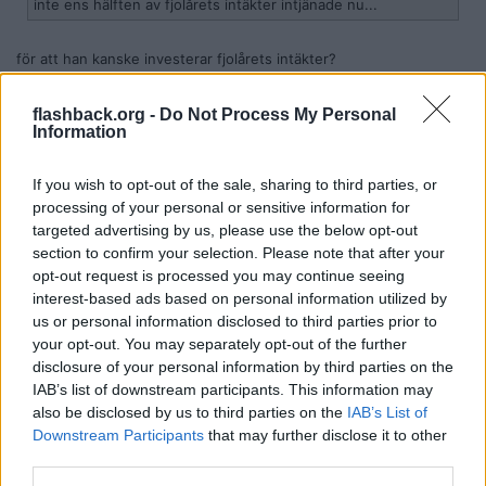
inte ens hälften av fjolårets intäkter intjänade nu...
för att han kanske investerar fjolårets intäkter?
Citera
flashback.org -
Do Not Process My Personal
2020-10-14, 19:39
#
127
Information
Reg: Nov 2018
Avlans
Inlägg: 1 141
Medlem
If you wish to opt-out of the sale, sharing to third parties, or
Citat:
processing of your personal or sensitive information for
Ursprungligen postat av
rammakaren
targeted advertising by us, please use the below opt-out
Jag läste fel, tittade i kolumnen för hästägarpremier
section to confirm your selection. Please note that after your
opt-out request is processed you may continue seeing
Nadja producerar banprogrammen och det ger väl någon
interest-based ads based on personal information utilized by
krona. Har väl projekt lite här och var även om skolan nog är
nedlagd.
us or personal information disclosed to third parties prior to
your opt-out. You may separately opt-out of the further
disclosure of your personal information by third parties on the
Vad är det för skola? Drog den några folk? Långström som rider
IAB’s list of downstream participants. This information may
för henne är riktigt duktig och borde sättas upp av fler. Men hon
kanske inte vill rida lika mycket nu.
also be disclosed by us to third parties on the
IAB’s List of
Downstream Participants
that may further disclose it to other
Citera
third parties.
2020-10-14, 19:40
#
128