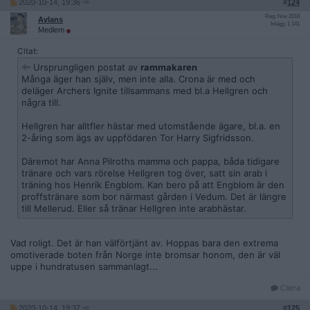
2020-10-14, 19:36
#
124
Reg: Nov 2018
Avlans
Inlägg: 1 141
Medlem
Citat:
Ursprungligen postat av
rammakaren
Många äger han själv, men inte alla. Crona är med och
deläger Archers Ignite tillsammans med bl.a Hellgren och
några till.
Hellgren har alltfler hästar med utomstående ägare, bl.a. en
2-åring som ägs av uppfödaren Tor Harry Sigfridsson.
Däremot har Anna Pilroths mamma och pappa, båda tidigare
tränare och vars rörelse Hellgren tog över, satt sin arab i
träning hos Henrik Engblom. Kan bero på att Engblom är den
proffstränare som bor närmast gården i Vedum. Det är längre
till Mellerud. Eller så tränar Hellgren inte arabhästar.
Vad roligt. Det är han välförtjänt av. Hoppas bara den extrema
omotiverade boten från Norge inte bromsar honom, den är väl
uppe i hundratusen sammanlagt...
Citera
2020-10-14, 19:37
#
125