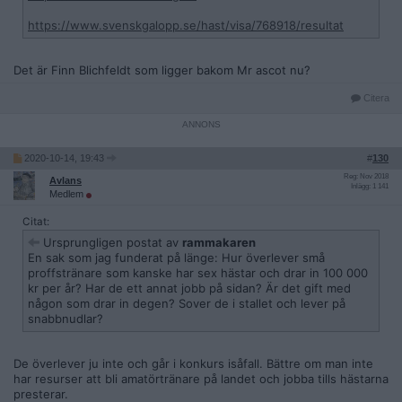
https://www.svenskgalopp.se/hast/visa/768918/resultat
Det är Finn Blichfeldt som ligger bakom Mr ascot nu?
Citera
2020-10-14, 19:43
#
130
Reg: Nov 2018
Avlans
Inlägg: 1 141
Medlem
Citat:
Ursprungligen postat av
rammakaren
En sak som jag funderat på länge: Hur överlever små
proffstränare som kanske har sex hästar och drar in 100 000
kr per år? Har de ett annat jobb på sidan? Är det gift med
någon som drar in degen? Sover de i stallet och lever på
snabbnudlar?
De överlever ju inte och går i konkurs isåfall. Bättre om man inte
har resurser att bli amatörtränare på landet och jobba tills hästarna
presterar.