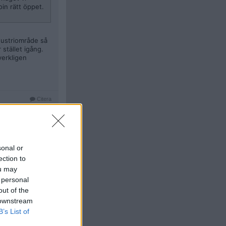
oin rätt öppet.
ndustriområde så
 stället igång.
verkligen
Citera
#
30
sonal or
ection to
ou may
 personal
out of the
 downstream
Citera
B’s List of
#
31