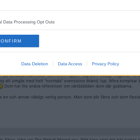
 spela på lokal?
 roligt med t.ex. alla sunkiga gamla bittra (en del mobbande, 50+ år) sve
l Data Processing Opt Outs
 någon tid och energi på den där "scenen". Den är ett skämt här, men är m
sig utomlands och undvika det svenska tror jag.
rlag är det riktigt ruttet, en av dom mest homogena grupperna man kan t
CONFIRM
er och klass), extremt trångsynt, sk. "group thinking", nästan motarbeta
te nytt blod där
lst inte då omgiven av en massa idioter då. Jag ska väl kanske börja spela
Data Deletion
Data Access
Privacy Policy
b och kör mån-fre
"fast-forward-till-döden"
så man slipper ju dom dagtid.
tt på så udda människor som inom flipper. Jag blev väldigt frågande till de
mig att umgås med helt "normala" svenssons ibland, typ. Mina kompisar ä
Dom har lite snäva referenser om världsbilden dom där gubbarna.
finns en och annan väldigt vettig person. Men dom blir färre och dom fles
här; Elton John var The Pinball Wizard osv. Rätt kass spel det här tycker j