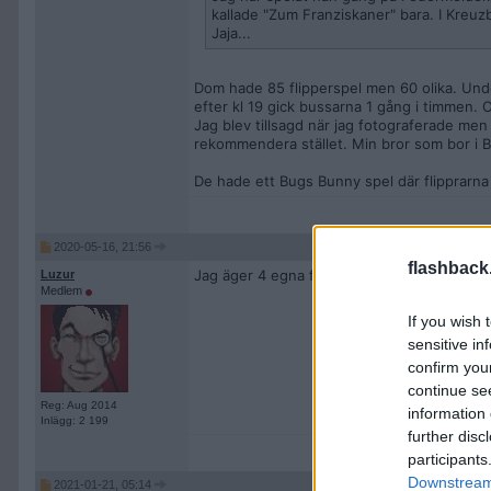
kallade "Zum Franziskaner" bara. I Kreuzb
Jaja...
Dom hade 85 flipperspel men 60 olika. Underh
efter kl 19 gick bussarna 1 gång i timmen. O
Jag blev tillsagd när jag fotograferade men 
rekommendera stället. Min bror som bor i B
De hade ett Bugs Bunny spel där flipprarna 
2020-05-16, 21:56
flashback
Jag äger 4 egna flipperspel, så jag har spel
Luzur
Medlem
If you wish 
sensitive in
confirm you
continue se
Reg: Aug 2014
information 
Inlägg: 2 199
further disc
participants
Downstream 
2021-01-21, 05:14