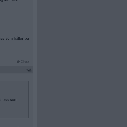
oss som håller på
Citera
#
33
nd oss som