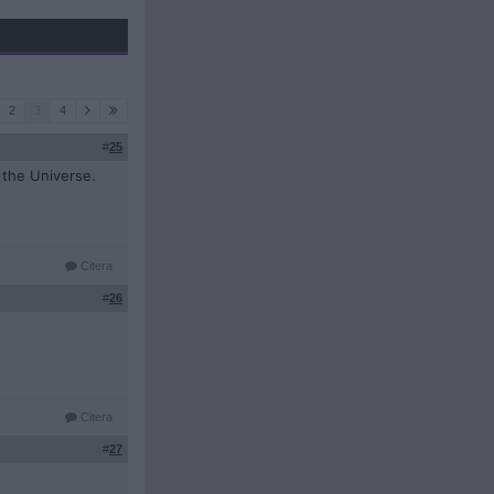
2
3
4
#
25
f the Universe.
Citera
#
26
Citera
#
27