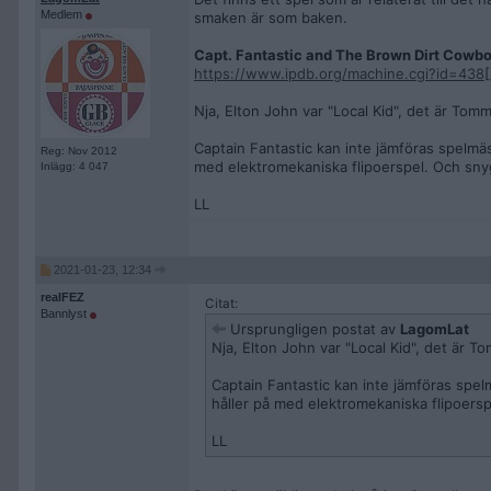
Medlem
smaken är som baken.
Capt. Fantastic and The Brown Dirt Cowb
https://www.ipdb.org/machine.cgi?id=438
Nja, Elton John var "Local Kid", det är Tom
Captain Fantastic kan inte jämföras spelmä
Reg: Nov 2012
med elektromekaniska flipoerspel. Och sny
Inlägg: 4 047
LL
2021-01-23, 12:34
realFEZ
Citat:
Bannlyst
Ursprungligen postat av
LagomLat
Nja, Elton John var "Local Kid", det är T
Captain Fantastic kan inte jämföras spel
håller på med elektromekaniska flipoers
LL