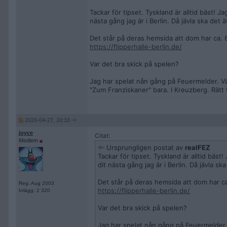
Tackar för tipset. Tyskland är alltid bäst! Ja
nästa gång jag är i Berlin. Då jävla ska det ä
Det står på deras hemsida att dom har ca. 60
https://flipperhalle-berlin.de/
Var det bra skick på spelen?
Jag har spelat nån gång på Feuermelder. Vä
"Zum Franziskaner" bara. I Kreuzberg. Rätt t
2020-04-27, 20:33
joyce
Citat:
Medlem
Ursprungligen postat av
realFEZ
Tackar för tipset. Tyskland är alltid bäst!
dit nästa gång jag är i Berlin. Då jävla ska
Det står på deras hemsida att dom har ca.
Reg: Aug 2003
https://flipperhalle-berlin.de/
Inlägg: 2 320
Var det bra skick på spelen?
Jag har spelat nån gång på Feuermelder.