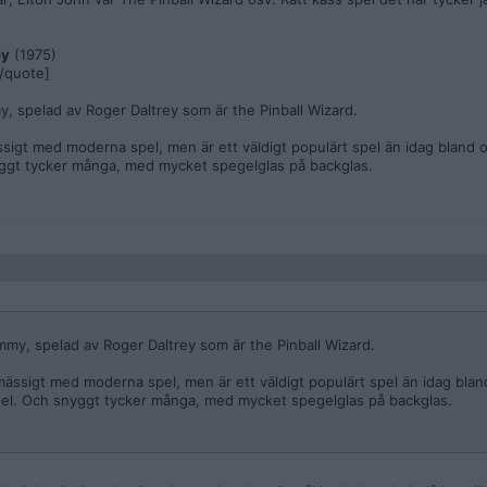
oy
(1975)
[/quote]
my, spelad av Roger Daltrey som är the Pinball Wizard.
ssigt med moderna spel, men är ett väldigt populärt spel än idag bland 
ggt tycker många, med mycket spegelglas på backglas.
ommy, spelad av Roger Daltrey som är the Pinball Wizard.
mässigt med moderna spel, men är ett väldigt populärt spel än idag bla
pel. Och snyggt tycker många, med mycket spegelglas på backglas.