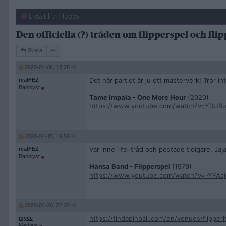
Livsstil
Hobby
Den officiella (?) tråden om flipperspel och fli
Svara
2020-04-06, 18:28
Det här partiet är ju ett mästerverk! Tror 
realFEZ
Bannlyst
Tame Impala - One More Hour
(2020)
https://www.youtube.com/watch?v=Y0U6
2020-04-15, 19:56
Var inne i fel tråd och postade tidigare. Jaja
realFEZ
Bannlyst
Hansa Band - Flipperspel
(1979)
https://www.youtube.com/watch?v=-YFAc
2020-04-26, 22:20
https://findapinball.com/en/venues/flipperh
joyce
Medlem