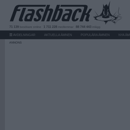
71 139
1 711 228
88 744 443
besökare
online
medlemmar
inlägg
AVDELNINGAR
AKTUELLA ÄMNEN
POPULÄRA ÄMNEN
NYA Ä