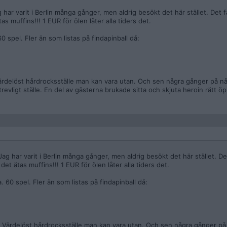
g har varit i Berlin många gånger, men aldrig besökt det här stället. Det få
tas muffins!!! 1 EUR för ölen låter alla tiders det.
 spel. Fler än som listas på findapinball då:
rdelöst hårdrocksställe man kan vara utan. Och sen några gånger på någ
revligt ställe. En del av gästerna brukade sitta och skjuta heroin rätt öpp
 Jag har varit i Berlin många gånger, men aldrig besökt det här stället. Det
 det ätas muffins!!! 1 EUR för ölen låter alla tiders det.
 60 spel. Fler än som listas på findapinball då:
 Värdelöst hårdrocksställe man kan vara utan. Och sen några gånger på