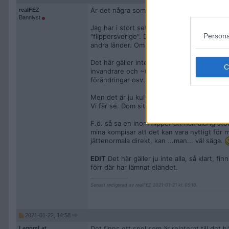
Är det några som vågar trotsa COVID-19 och
realFEZ
Bannlyst
Jag har i stort sett slutat spela. Blev inte
Persona
"flippersverige". Det är inte värt att lägga
andra länder. Om man vill tävla får man ta 
Det här gäller inte ALLA, såklart. Men öve
invandrare och ~0.02% kvinnor, liknande åld
förändringar osv. Vore bra om det kom in li
Men det är ju kul att spela flipper! Fast he
Vi får se. Dom sitter ju på sina kontorsjob
F.ö. så sa en inom flipper att han aldrig stö
mina kompisar att det kan vara nyttigt för 
jättenormala direkt, kan ...man... väl säga.
EDIT
Det här gäller ju inte alla, så klart, 
förr där har lämnat eländet.
__________________
Senast redigerad av realFEZ 2021-01-21 kl. 05:18.
2021-01-22, 14:58
Det finns ett spel som är relaterat till det 
LagomLat