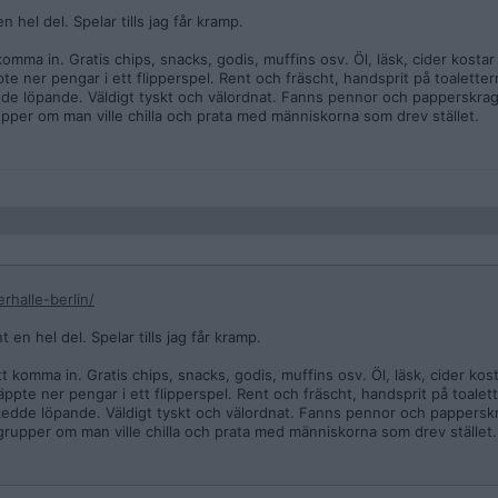
n hel del. Spelar tills jag får kramp.
 komma in. Gratis chips, snacks, godis, muffins osv. Öl, läsk, cider kosta
pte ner pengar i ett flipperspel. Rent och fräscht, handsprit på toalett
de löpande. Väldigt tyskt och välordnat. Fanns pennor och papperskraga
pper om man ville chilla och prata med människorna som drev stället.
rhalle-berlin/
t en hel del. Spelar tills jag får kramp.
att komma in. Gratis chips, snacks, godis, muffins osv. Öl, läsk, cider ko
äppte ner pengar i ett flipperspel. Rent och fräscht, handsprit på toale
kedde löpande. Väldigt tyskt och välordnat. Fanns pennor och papperskr
grupper om man ville chilla och prata med människorna som drev stället.