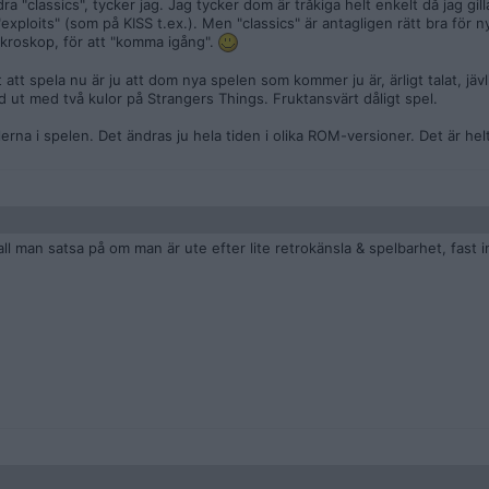
a "classics", tycker jag. Jag tycker dom är tråkiga helt enkelt då jag gil
"exploits" (som på KISS t.ex.). Men "classics" är antagligen rätt bra för 
ikroskop, för att "komma igång".
t att spela nu är ju att dom nya spelen som kommer ju är, ärligt talat, jävl
d ut med två kulor på Strangers Things. Fruktansvärt dåligt spel.
glerna i spelen. Det ändras ju hela tiden i olika ROM-versioner. Det är he
ll man satsa på om man är ute efter lite retrokänsla & spelbarhet, fast int