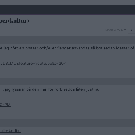
pper(kultur)
Sidan
Sidan 3 av 6
3
av
6
inte jag hört en phaser och/eller flanger användas så bra sedan Master o
u2D8cMU&feature=youtu.be&t=207
... jag lyssnar på den här lite förbisedda låten just nu.
jQ-PMI
alle-berlin/