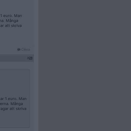
r 1 euro. Man
erna. Många
r att skriva
Citera
#
28
star 1 euro. Man
tterna. Många
agar att skriva