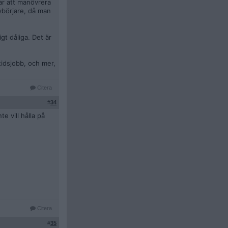
lar att manövrera
nybörjare, då man
igt dåliga. Det är
ltidsjobb, och mer,
Citera
#
34
e vill hålla på
Citera
#
35