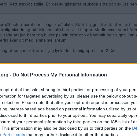
erg. Rätt trevligt ställe. En del av gästerna brukade sitta och skjuta her
åll och reparationer pågick på plats. Stället ligger lite utanför i ett i
trolig blandning på folk som alla bara ville flippra. Medlemmar som håller
visade att jag bara tog bilder på min bror och då var allt helt lugnt. Kan 
erlin åker dit med jämna mellanrum.
såg ut som morötter där jag lyckades ta mig upp till nr. 2. 😃
.org -
Do Not Process My Personal Information
kvällar när jag känner för det LOL
to opt-out of the sale, sharing to third parties, or processing of your per
formation for targeted advertising by us, please use the below opt-out s
r selection. Please note that after your opt-out request is processed y
eing interest-based ads based on personal information utilized by us or
disclosed to third parties prior to your opt-out. You may separately opt-
losure of your personal information by third parties on the IAB’s list of
. This information may also be disclosed by us to third parties on the
IA
Participants
that may further disclose it to other third parties.