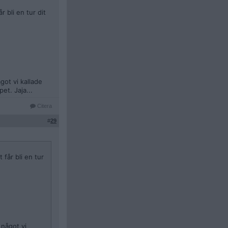
r bli en tur dit
ot vi kallade
et. Jaja...
Citera
#
29
 får bli en tur
 något vi