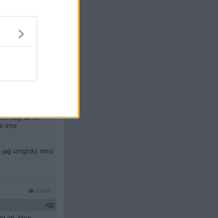
nssongubbar i
ycket bättre i
änka sig (typ 0
nde till
 lite igen snart.
t. Jag sa till
r inte
ta jag umgicks med
Citera
#
32
ag iaf. Men