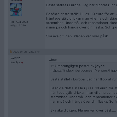
Bästa stället i Europa. Jag har flipprat runt e
Besökte detta ställe i julas. 10 euro för att
hämtade själv drickan man ville ha och släp
Reg: Aug 2003
stammisar. Underhåll och reparationer sked
Inlägg: 2 320
namn på och hänga över din flaska. Soffgru
Ska åka dit igen. Planen var över påsk....
2020-04-26, 23:24
realFEZ
Citat:
Bannlyst
Ursprungligen postat av
joyce
https://findapinball.com/en/venues/flippe
Bästa stället i Europa. Jag har flipprat run
Besökte detta ställe i julas. 10 euro för 
hämtade själv drickan man ville ha och sl
stammisar. Underhåll och reparationer s
namn på och hänga över din flaska. Soff
Ska åka dit igen. Planen var över påsk....