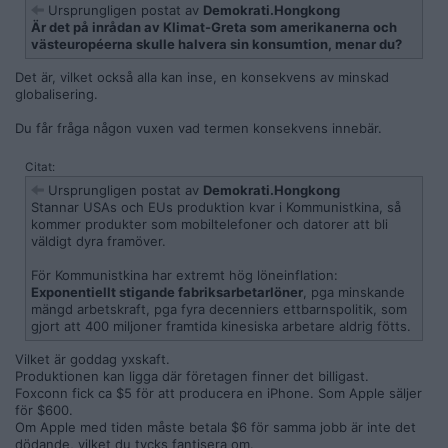
Ursprungligen postat av
Demokrati.Hongkong
Är det på inrådan av Klimat-Greta som amerikanerna och
västeuropéerna skulle halvera sin konsumtion, menar du?
Det är, vilket också alla kan inse, en konsekvens av minskad
globalisering.
Du får fråga någon vuxen vad termen konsekvens innebär.
Citat:
Ursprungligen postat av
Demokrati.Hongkong
Stannar USAs och EUs produktion kvar i Kommunistkina, så
kommer produkter som mobiltelefoner och datorer att bli
väldigt dyra framöver.
För Kommunistkina har extremt hög löneinflation:
Exponentiellt stigande fabriksarbetarlöner
, pga minskande
mängd arbetskraft, pga fyra decenniers ettbarnspolitik, som
gjort att 400 miljoner framtida kinesiska arbetare aldrig fötts.
Vilket är goddag yxskaft.
Produktionen kan ligga där företagen finner det billigast.
Foxconn fick ca $5 för att producera en iPhone. Som Apple säljer
för $600.
Om Apple med tiden måste betala $6 för samma jobb är inte det
dödande, vilket du tycks fantisera om.