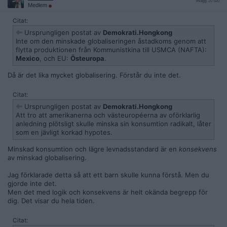
Inlägg: 20 520
Medlem
Citat:
Ursprungligen postat av
Demokrati.Hongkong
Inte om den minskade globaliseringen åstadkoms genom att
flytta produktionen från Kommunistkina till USMCA (NAFTA):
Mexico
, och EU:
Östeuropa
.
Då är det lika mycket globalisering. Förstår du inte det.
Citat:
Ursprungligen postat av
Demokrati.Hongkong
Att tro att amerikanerna och västeuropéerna av oförklarlig
anledning plötsligt skulle minska sin konsumtion radikalt, låter
som en jävligt korkad hypotes.
Minskad konsumtion och lägre levnadsstandard är en
konsekvens
av minskad globalisering.
Jag förklarade detta så att ett barn skulle kunna förstå. Men du
gjorde inte det.
Men det med logik och konsekvens är helt okända begrepp för
dig. Det visar du hela tiden.
Citat: