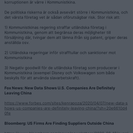
korruptionen är värre i Kommunistkina.
De politiska riskerna är också avsevärt större i Kommunistkina, och
det värsta företag vet är sådan oförutsägbar risk. Stor risk att:
1) Kommunistkinas regering straffar utländska företag i
Kommunistkina, genom att begränsa deras möjligheter till
försäljning där, tvingar dem att lämna ifrån sig patent, griper deras
anställda osv.
2) Utländska regeringar inför strafftullar och sanktioner mot
Kommunistkina
3) Negativ goodwill för de utländska företag som producerar i
Kommunistkina (exempel Disney och Volkswagen som båda
beskylls för att använda slavarbetskraft).
Fox News: New Data Shows U.S. Companies Are Definitely
Leaving China
https://www.forbes.com/sites/kenrapoza/2020/04/07/new-data-s
hows-us-companies-are-definitely-leaving-china/?sh=20e6610d4
0fe
Bloomberg: US Firms Are Finding Suppliers Outside China