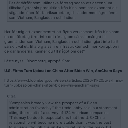
Det är därför som utländska företag sedan ett decennium
tillbaka flyttar sin produktion från Kina, som har exponentiellt
stigande löner för fabriksarbetare, till länder med lägre löner,
som Vietnam, Bangladesh och Indien.
Har för mig att experimentet att flytta verksamhet från Kina som
en del företag (tror inte det rör sig om särskilt många) till
grannländer som Vietnam, Bangladesh och Indien gjort inte fallit
särskilt väl ut. Bl a p g a sämre infrastruktur och mer korruption i
de där länderna. Känner du till något om det?
Läste nyss i Bloomberg, apropå Kina:
U.S. Firms Turn Upbeat on China After Biden Win, AmCham Says
https://www.bloomberg.com/news/articles/2020-11-20/u-s-firms-
turn-upbeat-on-china-after-biden-win-amcham-says
Citat:
“Companies broadly view the prospect of a Biden
administration favorably,” the trade lobby said in a statement,
citing the result of a survey of 124 American companies.
“This may be due to expectations that the U.S.-China
relationship will become more stable than it was the past
four years, though it is unlikely to return to the pre-2016