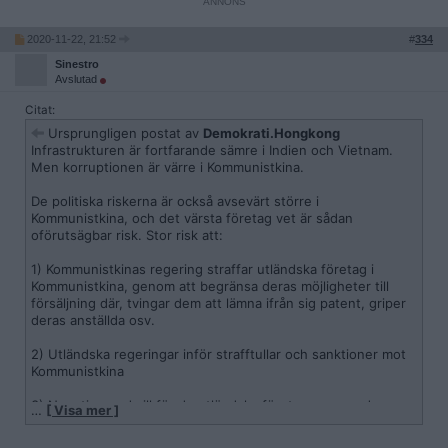
2020-11-22, 21:52
#
334
Sinestro
Avslutad
Citat:
Ursprungligen postat av
Demokrati.Hongkong
Infrastrukturen är fortfarande sämre i Indien och Vietnam.
Men korruptionen är värre i Kommunistkina.
De politiska riskerna är också avsevärt större i
Kommunistkina, och det värsta företag vet är sådan
oförutsägbar risk. Stor risk att:
1) Kommunistkinas regering straffar utländska företag i
Kommunistkina, genom att begränsa deras möjligheter till
försäljning där, tvingar dem att lämna ifrån sig patent, griper
deras anställda osv.
2) Utländska regeringar inför strafftullar och sanktioner mot
Kommunistkina
3) Negativ goodwill för de utländska företag som producerar
…
[ Visa mer ]
i Kommunistkina (exempel Disney och Volkswagen som båda
beskylls för att använda slavarbetskraft).