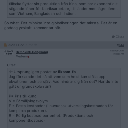
tillbaka flyttar sin produktion från Kina, som har exponentiellt
stigande löner för fabriksarbetare, till länder med lägre löner,
som Vietnam, Bangladesh och Indien.
So what. Det minskar inte globaliseringen det minsta. Det är en
goddag yxskaft-kommentar här.
Citera
2020-11-22, 21:32
#
333
Reg: Apr 2020
Demokrati.Hongkong
Inlägg: 709
Medlem
Citat:
Ursprungligen postat av
liksom-fb
Jag förklarade det så att vem som helst kan ställa upp
ekvationen och se själv. Vad hindrar dig från det? Har du inte
gått ur grundskolan än?
P= Pris till kund
V = Försäljningsvolym
F = Fasta kostnader (i huvudsak utvecklingskostnaden för
komplexa produkter).
R = Rörlig kostnad per enhet. (Produktions och
komponentkostnad)