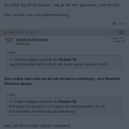
Du riktar dig till fel person. Jag är för mer globalism, inte mindre.
Det handlar mer om implementering.
Citera
2020-11-22, 17:52
#
327
Reg: Apr 2020
Demokrati.Hongkong
Inlägg: 709
Medlem
Citat:
Ursprungligen postat av
liksom-fb
Jag förklarade detta så att ett barn skulle kunna förstå.
Det verkar mer som att du har ett barns världssyn, och försökte
förklara denna
.
Citat:
Ursprungligen postat av
liksom-fb
Minskad konsumtion och lägre levnadsstandard är en
konsekvens av minskad globalisering.
Nej, det finns inget sådant samband.