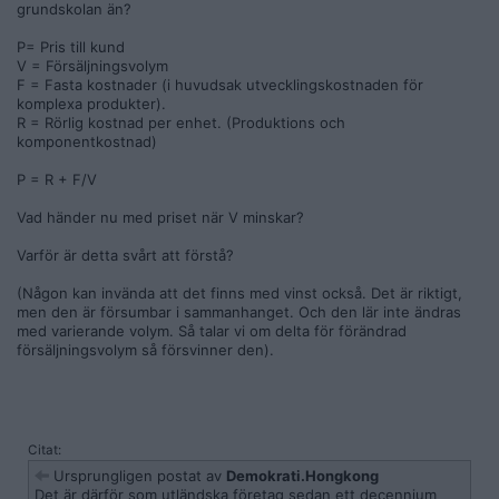
grundskolan än?
P= Pris till kund
V = Försäljningsvolym
F = Fasta kostnader (i huvudsak utvecklingskostnaden för
komplexa produkter).
R = Rörlig kostnad per enhet. (Produktions och
komponentkostnad)
P = R + F/V
Vad händer nu med priset när V minskar?
Varför är detta svårt att förstå?
(Någon kan invända att det finns med vinst också. Det är riktigt,
men den är försumbar i sammanhanget. Och den lär inte ändras
med varierande volym. Så talar vi om delta för förändrad
försäljningsvolym så försvinner den).
Citat:
Ursprungligen postat av
Demokrati.Hongkong
Det är därför som utländska företag sedan ett decennium