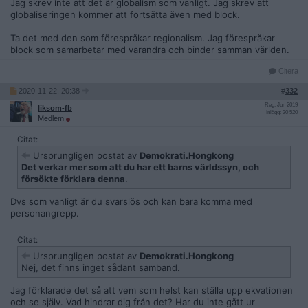
Jag skrev inte att det är globalism som vanligt. Jag skrev att
globaliseringen kommer att fortsätta även med block.
Ta det med den som förespråkar regionalism. Jag förespråkar
block som samarbetar med varandra och binder samman världen.
Citera
2020-11-22, 20:38
#
332
Reg: Jun 2019
liksom-fb
Inlägg: 20 520
Medlem
Citat:
Ursprungligen postat av
Demokrati.Hongkong
Det verkar mer som att du har ett barns världssyn, och
försökte förklara denna
.
Dvs som vanligt är du svarslös och kan bara komma med
personangrepp.
Citat:
Ursprungligen postat av
Demokrati.Hongkong
Nej, det finns inget sådant samband.
Jag förklarade det så att vem som helst kan ställa upp ekvationen
och se själv. Vad hindrar dig från det? Har du inte gått ur