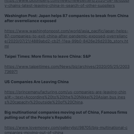
https://www.bloomberg.com/news/newsletters/2020-08-18/suppl
y-chains-latest-leaving-china-in-search-of-other-suppliers
Washington Post: Japan helps 87 companies to break from China
after overreliance exposed
https://www.washingtonpost.com/world/asia_pacific/japan-helps-
87-companies-to-exit-china-after-pandemic-exposed-overrelianc
e/2020/07/21/4889abd2-cb2f-11ea-99b0-8426e26d203b_story.ht
ml
Taipei Times: More firms to leave China: S&P
https://www.taipeitimes.com/News/biz/archives/2020/05/25/2003
736971
US Companies Are Leaving China
https://princemanufacturing.com/us-companies-are-leaving-chin
a/#:~:text=According%20to%20the%20Nikkei%20Asian,bus ines
s%20capacity%20outside%20of%20China
.
Big multinational companies moving out of China, Famous firms
pulling out of the People's Republic
https://www.lovemoney.com/gallerylist/98705/big-multinational-c
ompanies-moving-out-of-china