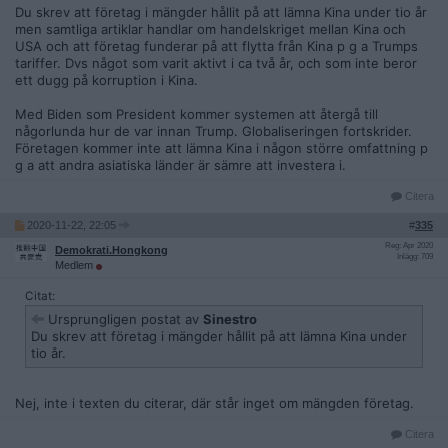
Du skrev att företag i mängder hållit på att lämna Kina under tio år
Fox News: New Data Shows U.S. Companies Are Definitely
men samtliga artiklar handlar om handelskriget mellan Kina och
Leaving China
USA och att företag funderar på att flytta från Kina p g a Trumps
tariffer. Dvs något som varit aktivt i ca två år, och som inte beror
https://www.forbes.com/sites/kenrapoza/2020/04/07/new-d
ett dugg på korruption i Kina.
ata-shows-us-companies-are-definitely-leaving-china/?sh=2
0e6610d40fe
Med Biden som President kommer systemen att återgå till
någorlunda hur de var innan Trump. Globaliseringen fortskrider.
Bloomberg: US Firms Are Finding Suppliers Outside China
Företagen kommer inte att lämna Kina i någon större omfattning p
g a att andra asiatiska länder är sämre att investera i.
https://www.bloomberg.com/news/newsletters/2020-08-18/
supply-chains-latest-leaving-china-in-search-of-other-suppli
Citera
ers
2020-11-22, 22:05
#
335
Washington Post: Japan helps 87 companies to break from
Reg: Apr 2020
Demokrati.Hongkong
Inlägg: 709
China after overreliance exposed
Medlem
Citat:
https://www.washingtonpost.com/world/asia_pacific/japan-h
elps-87-companies-to-exit-china-after-pandemic-exposed-o
Ursprungligen postat av
Sinestro
verreliance/2020/07/21/4889abd2-cb2f-11ea-99b0-8426e26
Du skrev att företag i mängder hållit på att lämna Kina under
d203b_story.html
tio år.
Taipei Times: More firms to leave China: S&P
Nej, inte i texten du citerar, där står inget om mängden företag.
https://www.taipeitimes.com/News/biz/archives/2020/05/25/
2003736971
Citera