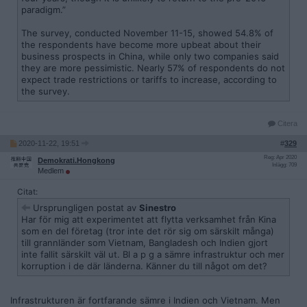
paradigm.”
The survey, conducted November 11-15, showed 54.8% of
the respondents have become more upbeat about their
business prospects in China, while only two companies said
they are more pessimistic. Nearly 57% of respondents do not
expect trade restrictions or tariffs to increase, according to
the survey.
Citera
2020-11-22, 19:51
#
329
Reg: Apr 2020
Demokrati.Hongkong
Inlägg: 709
Medlem
Citat:
Ursprungligen postat av
Sinestro
Har för mig att experimentet att flytta verksamhet från Kina
som en del företag (tror inte det rör sig om särskilt många)
till grannländer som Vietnam, Bangladesh och Indien gjort
inte fallit särskilt väl ut. Bl a p g a sämre infrastruktur och mer
korruption i de där länderna. Känner du till något om det?
Infrastrukturen är fortfarande sämre i Indien och Vietnam. Men