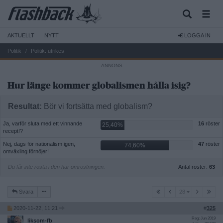
AKTUELLT
NYTT
LOGGA IN
Politik
Politik: utrikes
Hur länge kommer globalismen hålla isig?
Resultat:
Bör vi fortsätta med globalism?
Ja, varför sluta med ett vinnande
16
röster
25,40%
recept!?
Nej, dags för nationalism igen,
47
röster
74,60%
omväxling förnöjer!
Du får inte rösta i den här omröstningen.
Antal röster:
63
28
Svara
28
2020-11-22, 11:21
#
325
Reg: Jun 2019
liksom-fb