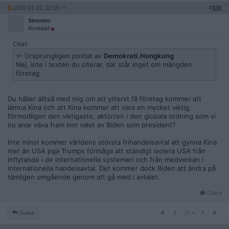
2020-11-22, 22:18
#
336
US Companies Are Leaving China
Sinestro
https://princemanufacturing.com/us-companies-are-leaving-
Avslutad
china/#:~:text=According%20to%20the%20Nikkei%20Asian,b
Citat:
us iness%20capacity%20outside%20of%20China
.
Ursprungligen postat av
Demokrati.Hongkong
Big multinational companies moving out of China, Famous
Nej, inte i texten du citerar, där står inget om mängden
firms pulling out of the People's Republic
företag.
https://www.lovemoney.com/gallerylist/98705/big-multinatio
nal-companies-moving-out-of-china
Du håller alltså med mig om att ytterst få företag kommer att
lämna Kina och att Kina kommer att vara en mycket viktig,
förmodligen den viktigaste, aktör/en i den globala ordning som vi
nu anar växa fram iom valet av Biden som president?
Inte minst kommer världens största frihandelsavtal att gynna Kina
mer än USA pga Trumps förmåga att ständigt isolera USA från
inflytande i de internationella systemen och från medverkan i
internationella handelsavtal. Det kommer dock Biden att ändra på
tämligen omgående genom att gå med i avtalet.
Citera
28
Svara
28