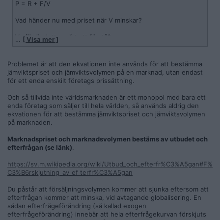
P = R + F/V
Vad händer nu med priset när V minskar?
Varför är detta svårt att förstå?
…
[ Visa mer ]
(Någon kan invända att det finns med vinst också. Det är
riktigt, men den är försumbar i sammanhanget. Och den lär
Problemet är att den ekvationen inte används för att bestämma
inte ändras med varierande volym. Så talar vi om delta för
jämviktspriset och jämviktsvolymen på en marknad, utan endast
förändrad försäljningsvolym så försvinner den).
för ett enda enskilt företags prissättning.
Och så tillvida inte världsmarknaden är ett monopol med bara ett
enda företag som säljer till hela världen, så används aldrig den
ekvationen för att bestämma jämviktspriset och jämviktsvolymen
på marknaden.
Marknadspriset och marknadsvolymen bestäms av utbudet och
efterfrågan (se länk)
.
https://sv.m.wikipedia.org/wiki/Utbud_och_efterfr%C3%A5gan#F%
C3%B6rskjutning_av_ef terfr%C3%A5gan
Du påstår att försäljningsvolymen kommer att sjunka eftersom att
efterfrågan kommer att minska, vid avtagande globalisering. En
sådan efterfrågeförändring (så kallad exogen
efterfrågeförändring) innebär att hela efterfrågekurvan förskjuts