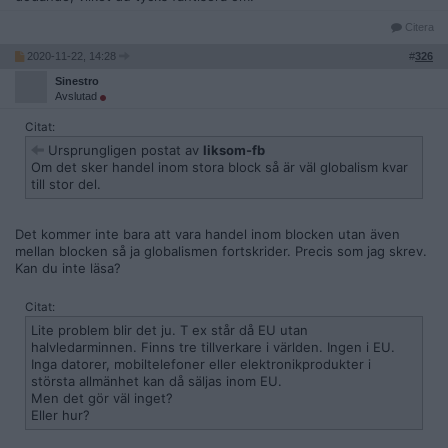
Citera
2020-11-22, 14:28
#
326
Sinestro
Avslutad
Citat:
Ursprungligen postat av
liksom-fb
Om det sker handel inom stora block så är väl globalism kvar
till stor del.
Det kommer inte bara att vara handel inom blocken utan även
mellan blocken så ja globalismen fortskrider. Precis som jag skrev.
Kan du inte läsa?
Citat:
Lite problem blir det ju. T ex står då EU utan
halvledarminnen. Finns tre tillverkare i världen. Ingen i EU.
Inga datorer, mobiltelefoner eller elektronikprodukter i
största allmänhet kan då säljas inom EU.
Men det gör väl inget?
Eller hur?