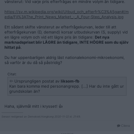
vänsterut: Vid varje pris efterfrågas en mindre volym än tidigare.
https://sv.m.wikipedia.org/wiki/Utbud_och_efterfr%C3%A5gan#/m
edia/Fil%3AThe_Print_News_Market_-_A_Four-Step_Analysis.jpg
Ett sådant skifte vänsterut av efterfrågekurvan, leder till att
efterfrågekurvan (D, demand) korsar utbudskurvan (S, supply) vid
en lägre volym och vid ett lägre pris än tidigare:
Det nya
marknadspriset blir LÄGRE än tidigare, INTE HÖGRE som du själv
hittat på
.
Du har uppenbarligen aldrig läst nationalekonomi-mikroekonomi,
så varför är du då så påstridig?
Citat:
Ursprungligen postat av
liksom-fb
Kan bara komma med personangrepp. [...] Har du inte gått ur
grundskolan än?
Haha, självmål mitt i krysset! 👍
__________________
Senast redigerad av Demokrati.Hongkong 2020-11-22 kl. 21:49.
Citera