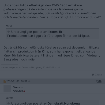
Under den tidiga efterkrigstiden 1945-1965
minskade
globaliseringen
då de västeuropeiska ländernas gamla
kolonialimperier kollapsade,
och samtidigt ökade konsumtionen
och levnadsstandarden
i Västeuropa kraftigt. Hur förklarar du det?
Citat:
Ursprungligen postat av
liksom-fb
Produktionen kan ligga där företagen finner det billigast.
Det är därför som utländska företag sedan ett decennium tillbaka
flyttar sin produktion från Kina, som har exponentiellt stigande
löner för fabriksarbetare, till länder med lägre löner, som Vietnam,
Bangladesh och Indien.
__________________
Senast redigerad av Demokrati.Hongkong 2020-11-22 kl. 18:13.
Citera
2020-11-22, 18:52
#
328
Sinestro
Avslutad
Citat:
Ursprungligen postat av
Demokrati.Hongkong