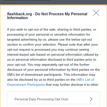
__________________
Senast redigerad av Demokrati.Hongkong 2020-11-22 kl. 19:53.
flashback.org -
Do Not Process My Personal
Citera
Information
If you wish to opt-out of the sale, sharing to third parties, or
2020-11-22, 20:30
#
330
processing of your personal or sensitive information for
Reg: Jun 2019
liksom-fb
Inlägg: 20 520
targeted advertising by us, please use the below opt-out
Medlem
section to confirm your selection. Please note that after your
Citat:
opt-out request is processed you may continue seeing
Ursprungligen postat av
Sinestro
interest-based ads based on personal information utilized by
Det kommer inte bara att vara handel inom blocken utan även
us or personal information disclosed to third parties prior to
mellan blocken så ja globalismen fortskrider. Precis som jag
your opt-out. You may separately opt-out of the further
skrev. Kan du inte läsa?
disclosure of your personal information by third parties on the
IAB’s list of downstream participants. This information may
also be disclosed by us to third parties on the
IAB’s List of
Du riktar dig till fel person. Jag är för mer globalism, inte
Downstream Participants
that may further disclose it to other
mindre.
third parties.
Det handlar mer om implementering.
Personal Data Processing Opt Outs
Det handlade om Regionalism. Med antagandet om att en region
då är större än ett land. Men mindre än hela världen.