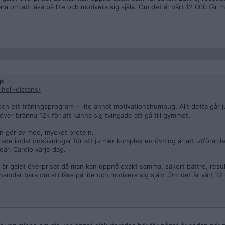
ra om att läsa på lite och motivera sig själv. Om det är värt 12 000 får m
p
hell-distans/
 och ett träningsprogram + lite annat motivationshumbug. Allt detta går ju
ver bränna 12k för att känna sig tvingade att gå till gymmet.
n gör av med, mycket protein.
e isolationsövningar för att ju mer komplex en övning är att utföra de
där. Cardio varje dag.
et är galet överprisat då man kan uppnå exakt samma, säkert bättre, resu
handlar bara om att läsa på lite och motivera sig själv. Om det är värt 1