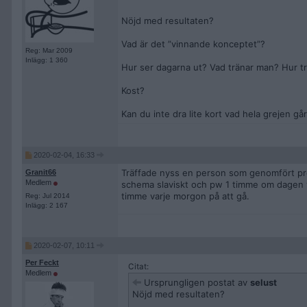
Nöjd med resultaten?
Vad är det ”vinnande konceptet”?
Reg: Mar 2009
Inlägg: 1 360
Hur ser dagarna ut? Vad tränar man? Hur t
Kost?
Kan du inte dra lite kort vad hela grejen gå
2020-02-04, 16:33
Träffade nyss en person som genomfört prog
Granit66
Medlem
schema slaviskt och pw 1 timme om dagen vil
timme varje morgon på att gå.
Reg: Jul 2014
Inlägg: 2 167
2020-02-07, 10:11
Per Feckt
Citat:
Medlem
Ursprungligen postat av
selust
Nöjd med resultaten?