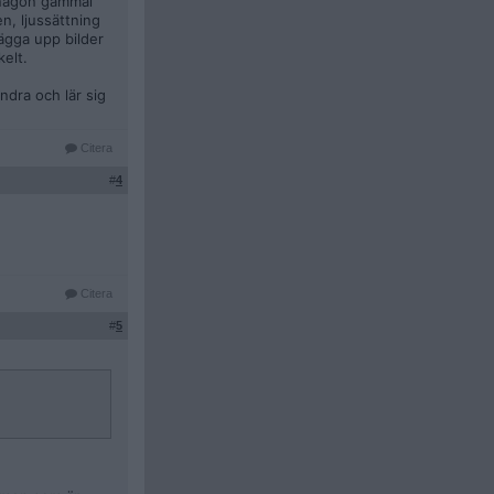
 någon gammal
n, ljussättning
ägga upp bilder
elt.
ndra och lär sig
Citera
#
4
Citera
#
5