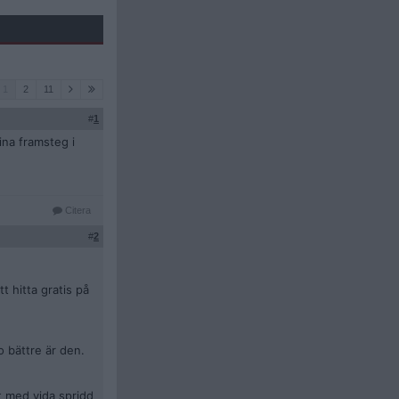
1
2
11
#
1
ina framsteg i
Citera
#
2
t hitta gratis på
 bättre är den.
t med vida spridd