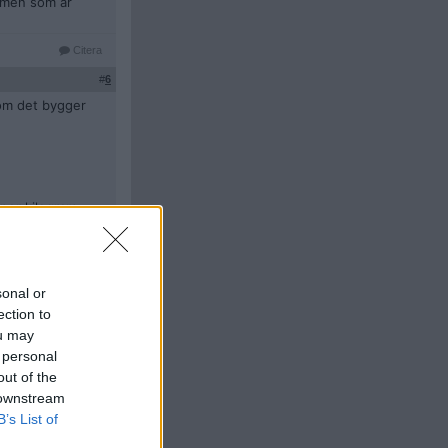
ramen som är
Citera
#
6
som det bygger
 per kilogram
.
dag (dvs PPLPPr
sonal or
ection to
ou may
 personal
er dag på cykel
out of the
.
 downstream
B’s List of