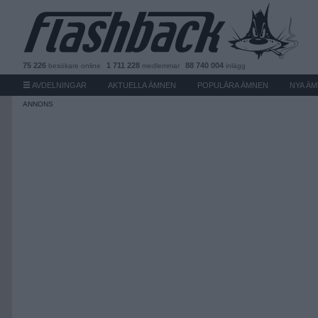
75 226
1 711 228
88 740 004
besökare
online
medlemmar
inlägg
AVDELNINGAR
AKTUELLA ÄMNEN
POPULÄRA ÄMNEN
NYA Ä