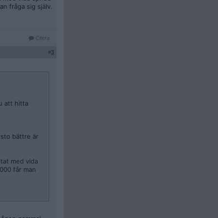
an fråga sig själv.
Citera
#
3
 att hitta
sto bättre är
ltat med vida
2 000 får man