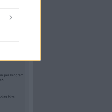
Citera
#
7
t som det
in per kilogram
sk.
lodag (dvs