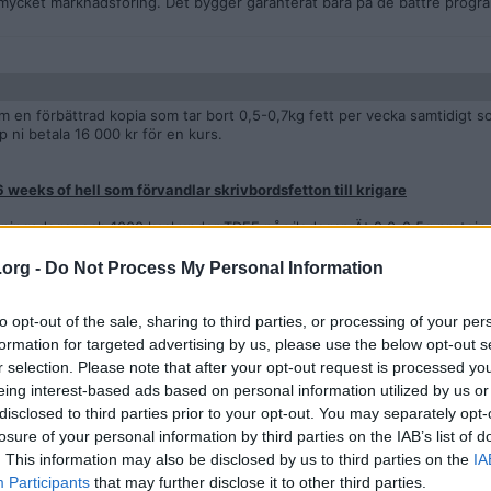
 mycket marknadsföring. Det bygger garanterat bara på de bättre prog
am en förbättrad kopia som tar bort 0,5-0,7kg fett per vecka samtidigt 
 ni betala 16 000 kr för en kurs.
 weeks of hell som förvandlar skrivbordsfetton till krigare
äningsdagar och 1000 kcal under TDEE på vilodagar. Ät 2,0-2,5g protein
psvikt, resten kolhydrater. Inga tillskott behövs, men ät mycket kött/fisk
.org -
Do Not Process My Personal Information
vity: Light
)
övningar. Rullande schema med fem träningsdagar och därefter en vilo
to opt-out of the sale, sharing to third parties, or processing of your per
formation for targeted advertising by us, please use the below opt-out s
r selection. Please note that after your opt-out request is processed y
 ta inte med några optionals
)
eing interest-based ads based on personal information utilized by us or
siv (dvs att du kan föra en konversation obehindrat) konditionsträning p
disclosed to third parties prior to your opt-out. You may separately opt-
kepasset, gärna med några timmar emellan om det funkar med ditt schema
losure of your personal information by third parties on the IAB’s list of
. This information may also be disclosed by us to third parties on the
IA
k takt 30-60 minuter före frukost varje morgon utom vilodagen.
Participants
that may further disclose it to other third parties.