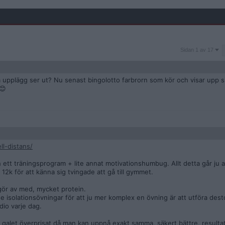
Sidan
Sidan 1 av 17
1
av
17
a upplägg ser ut? Nu senast bingolotto farbrorn som kör och visar upp s
😊
l-distans/
h ett träningsprogram + lite annat motivationshumbug. Allt detta går ju at
2k för att känna sig tvingade att gå till gymmet.
gör av med, mycket protein.
isolationsövningar för att ju mer komplex en övning är att utföra desto
dio varje dag.
 är galet överprisat då man kan uppnå exakt samma, säkert bättre, resulta