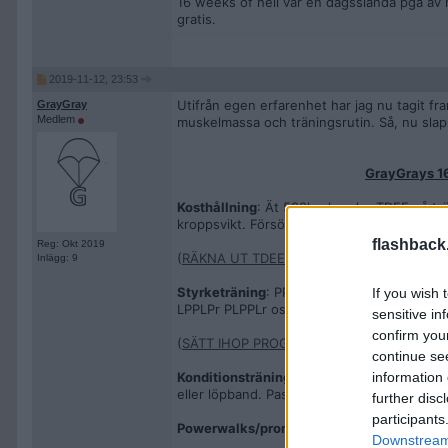
16 weeks of hell var en dagsslända pga av
gratis.
2019-11-12, 23:53
Utifrån egen erfarenhet har jag nu tagit fr
GrayGray
Medlem
muskelmassa och träningsrutin. Så, nu slapp
GrayGrays 16
Kosthållning
: Ät 500kcal under TDEE på tr
kroppsvikt. Försök få in 1g fett per kg krop
flashback
Reg: Okt 2019
(
RÄKNA UT TDEE: mata in stats och välj Acti
Inlägg: 9
Styrketräning
: PPL-split med fokus på bas
If you wish 
LPPLPr PLPPLr osv).
sensitive in
confirm you
(
SÄTT IHOP PROGRAM: välj "Traditional" och
continue se
Konditionsträning
: 30-60 minuter låginten
information 
eller löpband. Passet ska ligga efter styr
further disc
participants
Powerwalks/promenader
: Promenera i ras
Downstream 