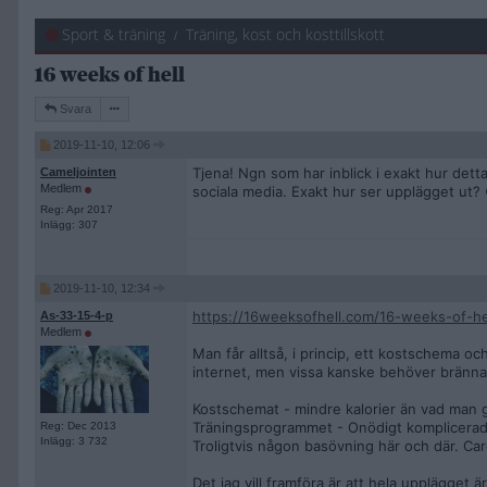
Sport & träning
Träning, kost och kosttillskott
16 weeks of hell
Svara
2019-11-10, 12:06
Tjena! Ngn som har inblick i exakt hur dett
Cameljointen
Medlem
sociala media. Exakt hur ser upplägget ut? 
Reg: Apr 2017
Inlägg: 307
2019-11-10, 12:34
https://16weeksofhell.com/16-weeks-of-hel
As-33-15-4-p
Medlem
Man får alltså, i princip, ett kostschema oc
internet, men vissa kanske behöver bränna 1
Kostschemat - mindre kalorier än vad man 
Träningsprogrammet - Onödigt komplicerade 
Reg: Dec 2013
Inlägg: 3 732
Troligtvis någon basövning här och där. Car
Det jag vill framföra är att hela upplägget