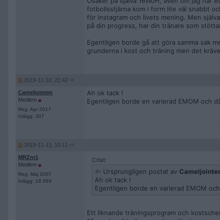
Osäker på själva 16WoH, även om jag har e
fotbollsstjärna kom i form lite väl snabbt
för instagram och livets mening. Men själv
på din progress, har din tränare som stötta
Egentligen borde gå att göra samma sak med
grunderna i kost och träning men det krä
2019-11-10, 21:42
Ah ok tack !
Cameljointen
Medlem
Egentligen borde en varierad EMOM och d
Reg: Apr 2017
Inlägg: 307
2019-11-11, 10:11
MRZnr1
Citat:
Medlem
Ursprungligen postat av
Cameljointe
Reg: Maj 2007
Ah ok tack !
Inlägg: 18 069
Egentligen borde en varierad EMOM och
Ett liknande träningsprogram och kostsch