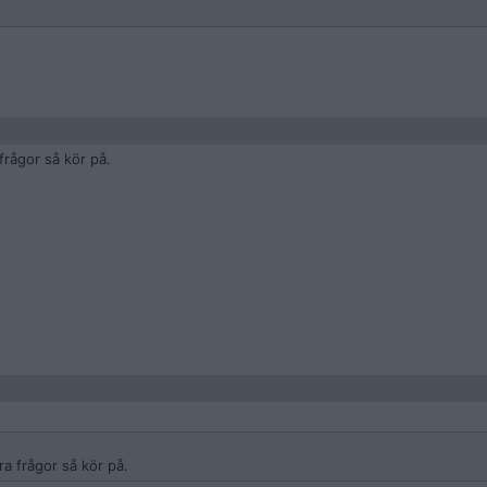
ensiv (dvs att du kan föra en konversation obehindrat) konditionstränin
fter styrkepasset, gärna med några timmar emellan om det funkar med dit
rask takt 30-60 minuter före frukost varje morgon utom vilodagen.
r natt -- slarva inte med sömnen! Träna ingenting på vilodagen.
frågor så kör på.
a frågor så kör på.