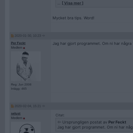
…
[ Visa mer ]
Konditionsträning
: 30-60 minuter lågint
cykel eller löpband. Passet ska ligga e
Mycket bra tips. Word!
Powerwalks/promenader
: Promenera i 
Sömn/återhämtning
: Sov åtta timmar pe
2020-01-30, 10:23
Jag har gjort programmet. Om ni har några 
Per Feckt
Medlem
Reg: Jun 2008
Inlägg: 465
2020-02-04, 15:21
selust
Citat:
Medlem
Ursprungligen postat av
Per Feckt
Jag har gjort programmet. Om ni har någr