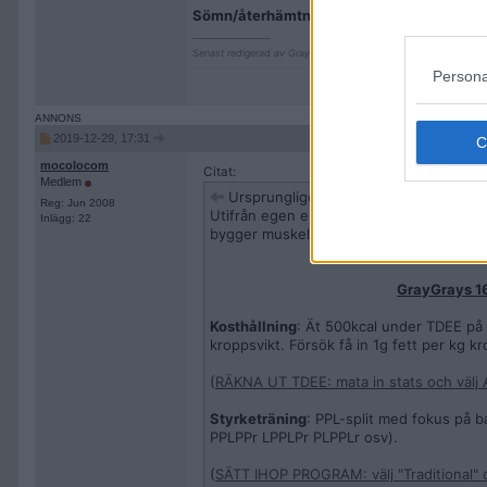
Sömn/återhämtning
: Sov åtta timmar per 
__________________
Senast redigerad av GrayGray 2019-11-12 kl. 23:57.
Persona
2019-12-29, 17:31
mocolocom
Citat:
Medlem
Ursprungligen postat av
GrayGray
Reg: Jun 2008
Utifrån egen erfarenhet har jag nu tagit
Inlägg: 22
bygger muskelmassa och träningsrutin. Så
GrayGrays 16
Kosthållning
: Ät 500kcal under TDEE på 
kroppsvikt. Försök få in 1g fett per kg kr
(
RÄKNA UT TDEE: mata in stats och välj Ac
Styrketräning
: PPL-split med fokus på 
PPLPPr LPPLPr PLPPLr osv).
(
SÄTT IHOP PROGRAM: välj "Traditional" 