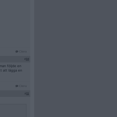
Citera
#
10
man följde en
t att lägga en
Citera
#
11