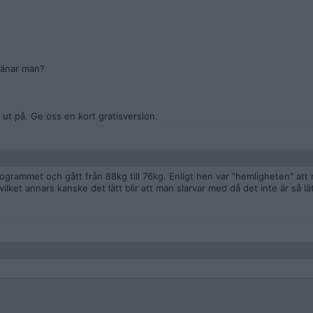
ränar man?
r ut på. Ge oss en kort gratisversion.
rammet och gått från 88kg till 76kg. Enligt hen var "hemligheten" att 
ket annars kanske det lätt blir att man slarvar med då det inte är så lät