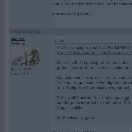
gratis information från nätet. Det handlar ba
Motbevisa mig gärna
2019-11-10, 14:32
one_size
Citat:
Medlem
Ursprungligen postat av
As-33-15-4-
https://16weeksofhell.com/16-weeks-of-
Man får alltså, i princip, ett kostschema
gratis på internet, men vissa kanske behö
Reg: Jan 2007
Inlägg: 3 146
Kostschemat - mindre kalorier än vad ma
Träningsprogrammet - Onödigt komplicerad
den. Troligtvis någon basövning här och 
Det jag vill framföra är att hela upplägg
spridd gratis information från nätet. Det 
fråga sig själv.
Motbevisa mig gärna